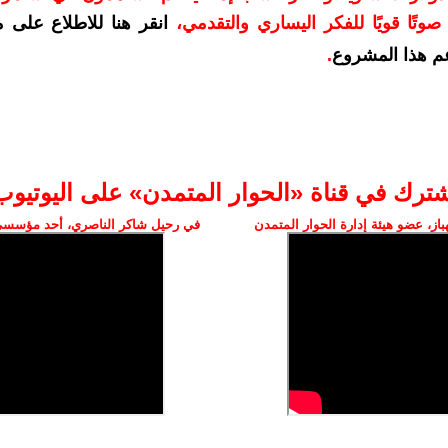
وتًا قويًا للفكر اليساري والتقدمي
،
انقر هنا للاطلاع على 
م هذا المشروع
.
شترك في قناة «الحوار المتمدن» على اليوتيوب
ز، عضو هيئة إدارة الحوار المتمدن
في رحيل شاكر الناصري، أحد مؤسسي 