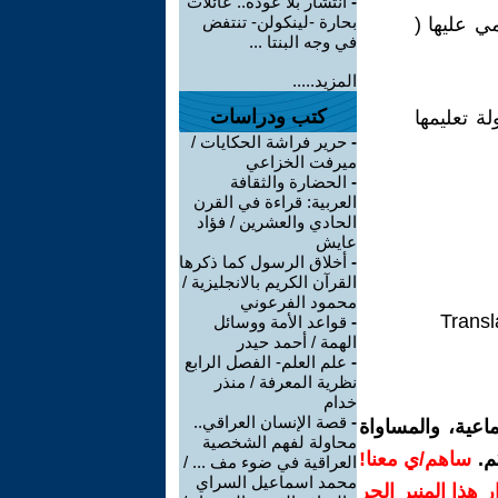
-
انتشار بلا عودة.. عائلات
بحارة -لينكولن- تنتفض
ي عليها (
في وجه البنتا ...
المزيد.....
كتب ودراسات
 تعليمها
-
حرير فراشة الحكايات /
ميرفت الخزاعي
-
الحضارة والثقافة
العربية: قراءة في القرن
الحادي والعشرين / فؤاد
عايش
-
أخلاق الرسول كما ذكرها
القرآن الكريم بالانجليزية /
محمود الفرعوني
Transl
-
قواعد الأمة ووسائل
الهمة / أحمد حيدر
-
علم العلم- الفصل الرابع
نظرية المعرفة / منذر
خدام
-
قصة الإنسان العراقي..
اعية، والمساواة
محاولة لفهم الشخصية
م.
ساهم/ي معنا!
العراقية في ضوء مف ... /
محمد اسماعيل السراي
رار هذا المنبر الحر