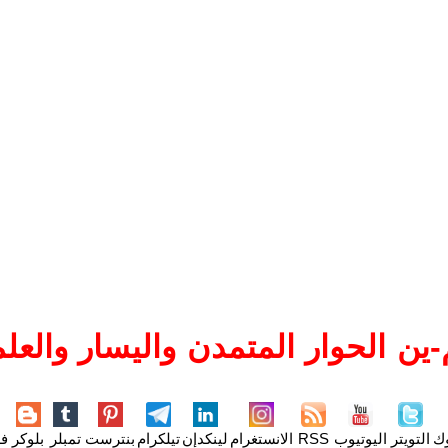
ين الحوار المتمدن واليسار والعلم
وك
التويتر
اليوتيوب
RSS
الانستغرام
لينكدإن
تيلكرام
بنترست
تمبلر
بلوكر
فل