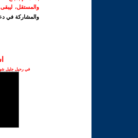
والمستقل، ليبقى ص
والمشاركة في دع
ا‫
في رحيل جليل شهبا