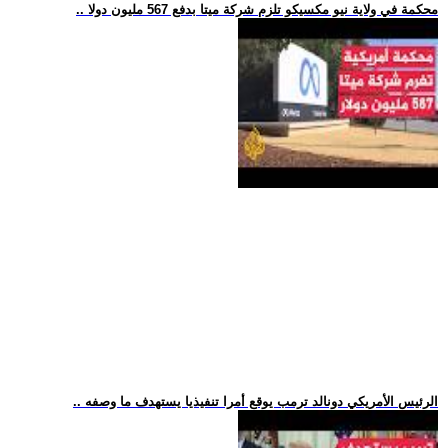
.. محكمة في ولاية نيو مكسيكو تلزم شركة ميتا بدفع 567 مليون دولا
.. الرئيس الأمريكي دونالد ترمب يوقع أمرا تنفيذيا يستهدف ما وصفه