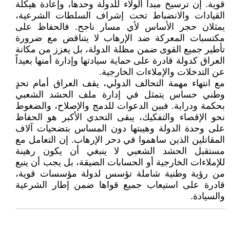
قوية. إن ترسيخ مبدأ الولاء للدولة وحدها، وإعادة هيكلة
القيادات والانضباط تحت إشراف السلطات الشرعية،
يمثلان حجر الأساس لأي مسار ناجح. فالحفاظ على
مكتسبات المعركة ضد الإرهاب لا يتناقض مع ضرورة
تأطير جميع القوى ضمن مظلة الدولة، بل يعزز من مكانة
العراق كدولة قادرة على حماية سيادتها وإدارة أمنها بعيداً
عن التدخلات والإملاءات الخارجية.
مع انتهاء مهمة التحالف الدولي، يقف العراق أمام تحدٍ
وطني حساس يتمثل في إدارة ملف الحشد الشعبي
بحكمة ودراية. فبين الدعوات للدمج والإصلاح، والضغوط
نحو الإقصاء والتفكيك، يبقى التحدي الأكبر هو الحفاظ
على وحدة الدولة وهيبتها دون المساس بتضحيات آلاف
المقاتلين الذين ساهموا في دحر الإرهاب. إن التعامل مع
مستقبل الحشد الشعبي لا ينبغي أن يكون رهينة
للإملاءات الخارجية أو الحسابات الضيقة، بل يجب أن ينبع
من رؤية وطنية شاملة تؤسس لدولة مؤسسات قوية،
قادرة على استيعاب جميع قواها ضمن إطار الشرعية
والسيادة.