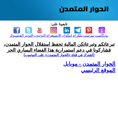
تابعونا على:
بودكاست
بنترست
تيلكرام
لينكدإن
الانستغرام
اليوتيوب
التويتر
الفيسبوك
تبرعاتكم وتبرعاتكن المالية تحفظ استقلال الحوار المتمدن،
فشاركونا في دعم استمرارية هذا الفضاء اليساري الحر
[اشترك في قناة ‫«الحوار المتمدن» على اليوتيوب]
الحوار المتمدن - موبايل
الموقع الرئيسي