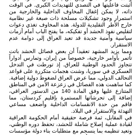
أثبتت فاعليتها في التصدي للتهديدات الكبرى. في الوقت
ذاته، لا يمكن إغفال المخاوف الداخلية والخارجية من
استمرار وجود تشكيلات مسلحة ذات صبغة غير نظامية
خارج الأطر التقليدية للدولة. هذه المخاوف تغذي دعوات
لتقليص نفوذ الحشد أو تفكيكه، ما يفتح الباب أمام أزمات
سياسية وأمنية جديدة قد تعيد العراق إلى دوامة عدم
الاستقرار.
ومما يزيد المشهد تعقيداً أن بعض فصائل الحشد باتت
تأتمر بأوامر خارجية، خصوصاً من إيران، وتمارس أدواراً
تتجاوز الحدود الوطنية للعراق. إذ تورطت في التدخل
العسكري في سوريا، وشنت هجمات متكررة على قواعد
التحالف الدولي، مما عرض العراق لضغوط دولية إضافية.
كما ساهمت هذه الفصائل في زعزعة الأمن في المناطق
المتنازع عليها وفق المادة 140 من الدستور العراقي،
إضافة إلى تحرشاتها المستمرة بإقليم كردستان، مما
فاقم من حدة الانقسامات الداخلية وأضعف مساعي
التهدئة والاستقرار في البلاد.
في المقابل، ثمة فرصة حقيقية أمام الحكومة العراقية
لقيادة عملية إصلاح شاملة للحشد، تحفظ دوره الوطني،
وتعيد تنظيمه بما ينسجم مع متطلبات بناء دولة مؤسسات