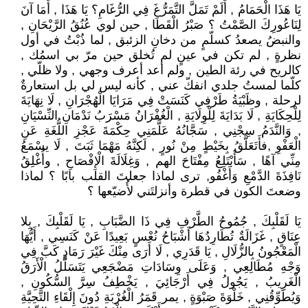
يَا هَذَا الْحَمَامُ , أَلَمْ تَمَلَّ التَّمَرُّغَ فِي الرُّغَامِ؟ يَا هَذَا , أَمَا آنَ
لِنَاعُورِكَ الصَّمْتُ ؟ صَبْرُ الْقَطَا , حين لوي عُنُقُ الرَّيْحَانِ ,
والنبضُ يصعدُ كسلّمٍ من دخانِ الزئبق , لما ذُبْتُ في أول
نظرةٍ , لم تكن في عينٍ لم تُخلق حين مرّ بي اسمُك ,
كالريح في رئة الطين , ولم أعد أعرف وجهي , ولا ظلّي ,
كلّما لمستُ جلدي انفكّ عني , كأنه ليس لي بل استعارةٌ
لرحلة , وظَبْيَةُ طَرْفِي كَنَسَتْ فِي مَرَايَا الْهُجْرَانِ , لَا نِهَايَةَ
لِلْحِكَايَةِ , لَا بَدَايَةَ لِلْوِلَايَةِ , الْغُفْرَانُ مَسْرَبُ نَدْمَانِ النِّسْيَانِ
, وَالنَّدَمُ سِجْنِي , سَجَّانُهُ عَلَّمَنِي حِكْمَةَ عَجْزِ اللُّغَةِ عَنِ
الْعَفْوِ ,فأَتَعَلَّقُ بِخَيْطٍ مِنْ نُورٍ , لَكِنَّهُ مَهْمَا ثَبَتَ , لَا يسْمَعُ
مِنِّي آهًا , سَأَبْتَلِعُ مِفْتَاحَ الهم , وَغِلَالَةَ الْإِفْصَاحِ , وأُغْلِقُ
نَافِذَةَ الدَّمْعِ وَأَغْفُو, ترى لماذا جعلتَ القلب بابًا ؟ لماذا
وضعتَ الكون في قطرة وأنزلتَني لأُضيّعها ؟
يَا لَقَلْبِكَ , جُمُوحُ الطَّرْفِ فِي ذَا الضَّبَابِ , يَا لَقَلْبِكَ , بِلا
عِنَاقٍ , غَزَالَةٌ تُطَارِدُهَا أَشْبَاحُ نُعْسٍ بَعِيدًا عَنْ كَنَسِي , أَيُّهَا
الْمَعْجُونُ بِالزُّلَالِ , يَا قَدَرِي , لَا أَرَى مِنْكَ غَيْرَ رَمَادٍ كَبَّ فِي
وَجْهِ مُطَالِعِي , وَعَلَى وِسَادَاتِ مَضْجَعِي يَتَسَلَّلُ الْأَرَقُ
الْغَرِيبُ , يَجُولُ فِي أَرْجَائِيَ , يَخْطِفُ سِرَّ السُّكُونِ ,
وَيُطَوِّقُنِي , خَلْوَةَ صَبْوَةٍ , يمر قَمَرُ الْغُرْبَةِ دُونَ إِلْقَاءِ التَّحِيَّةِ