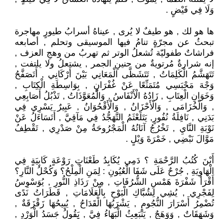
وَلَا فِي فَيْضٍ .
ها هو لك , هو طيفٌ لا يُرى , عيناهُ أسرابُ طيورٍ مهاجرة
تبحثُ عن مجرّةٍ تنامُ فيها الموسيقى وتحلم , أصابعه
فراشاتٌ طفوليّة تُشعلُ الوتر ثم تهربُ من وهجِ العزف ,
إنه شرارةٌ مُرتويةٌ من حنينِ الجمر , يشتعلُ ولا يلتفت ,
تَتَهَشَّمُ الْكَلِمَاتُ , تَتَشَظَّى الْمَعَانِي بَيْنَ أَرْكَانِي , أَتَصَفَّحُ
وَجْهَ مَحْبَسِي مُتَمَنِّعًا عَنْ غُفْرَانٍ , بِوَاسِطَةِ الْكِتَابِ ,
وَخَوَانِ الْعِتَابِ , زَادُهُ الْأَنْفَاسُ , وَالْمُعَوَّذَاتُ , تَذْبُلُ أَصَابِعِي
, وَالْخُزَامَى , وَالْأَحْزَانُ , وَالْأَقْحُوَانُ , عَبِيرٌ يَسْرِي فِي
بَدَنِي , نَافِلَةُ نُفُورٍ, يَتَلَعْثَمُ التَّهَجُّدُ فِي مَآقِيَّ , أَتَسَاءَلُ عَنْ
نَوْبَةِ النَّايِ , تَخْرُجُ آنَاتُهُ الْمَجْرُوحَةُ مِنْ صَدْرِي , تَقْطِفُ
مَوَّالَ نَبْضِي , خَمْرَةَ وَيْلٍ .
أَيْنَ كُتُبُ الرَّحْمَةِ ؟ دَمِي يُكَابِدُ طَعْنَاتِ رَوْعَةٍ كَابِيَةٍ فِي
الْهَاوِيَةِ , جُرْحٌ عَلَى شَفَا الْعُيُونِ : لِمَنِ الْمِلْحُ؟ وَكُحْلُ النَّارِ؟
أَقْرَأُ شَفْرَةَ هَمْسِ الشُّرُفَاتِ , مِنْ رَذَاذِ النُّورِ , يُوَسْوِسُ
لِفَجْرِي , يُشِي لِشُبَّاكِ الْبَوْحِ بِالْعَلَامَاتِ , قَطَرَاتُ نَدًى
تُضْمِرُ أَسْرَارَ النُّجُومِ , يَشْرَبُهَا الْقَدَاحُ , يُبِيحُهَا زَقْزَقَةٌ ,
وَشَهَقَاتٌ , وَوَهَجٌ , يَنْبَعِثُ الْبَهَاءُ فِيَّ , يَقُولُ جَسَدُ الْوَرْدِ ,