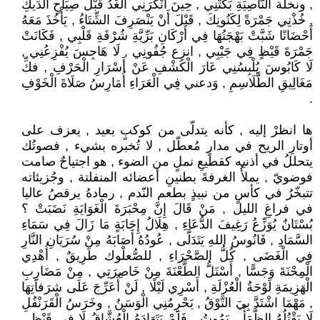
, ونخلة النَّاصِيَةِ بَكَتْنِي , حِينَ أَنْكَرَنِي الْغَدُ قَبْلَ صِيَاحِ الدِّيكِ
, خُذْنِي جَمْرَةً لِكَنُونِكَ , قَبْلَ أَنْ يَنْصَرِفَ الشِّتَاءُ , يَأْخُذَ مَعَهُ
أَحْضَانًا شَبَّتْ بَهْجَتُهَا فِي أَرْكَانِ بَرِّيَّةِ شُرْفَةِ قَلْبِي , فَكَانَتْ
جَمْرَةَ قَيْظٍ فِي جَيْبِي , انزِع جُفُونِي , لَا هَاجِسَ يُفْزِعُنِي ,
لَا كَابُوسَ يُلْبِسُنِي عَارَ الْكَشْفِ عَنْ أَسْرَارِ الْحَرْفِ , فكِّ
مَغَالِيقِ الطَّلَاسِمِ , وَدعني فِي الْعَرَاءِ أُمَارِسُ صَلَاةَ الْخَوْفِ
.
ها انظرْ إليه , كأنه يتدلّى من كوكبٍ بعيد , يعزف على
أوتارِ الريح في مدارٍ مُعطّل , لا تُخبره بشيء , فصوتُك
يتحللُ في أذنيه كقطيعِ نملٍ من الضوء , هو اجتياحٌ صامت
فوضويّ , يملأُ الغرفةَ بطنينِ أعضائه المنفلتة , وجُزيئاته
تتبخّرُ في كأسٍ من نبيذٍ بطعم النّدم , رمادهُ يرقصُ عاليا
في فراغِ الليل , مَنْ قَالَ إِنَّ مِحْبَرَةَ الْغَوَايَةِ نَضَبَتْ ؟
بُسْتَانٌ يُوَزِّعُ رَغِيفَ الدُّعَاءِ , هِلَالُ إِجَابَةٍ مَا زَالَ فِي سَمَاءِ
السَّمَادِ , فَانُوسُ اللهِ يَتَدَلَّى , عُودُهُ أَصَابَهُ مِنْ سُرَيَانِ النَّارِ
فِي الْغَضَى , كُلُّ الصَّحْرَاءِ , للصُّعلْوك طَرِيقٌ , أُهْدِي
الْمِحْنَةَ وَجَسًّا , أَسْتَلُّ الطَّعْنَةَ مِنْ خَاصِرَتِي , مِنْ مَضَارِبِ
الْهَزِيمَةِ لَوْحَةُ الْعُزْلَةِ , أَسْرِي لَيْلًا , لَنْ أُعَرِّجَ عَلَى شرَفاَتِهَا
, مَهْمَا اشْتَدَّ بِيَ التَّوْقُ , يَحْرِمُنِي الْوَسَنُ , وخَرَسُ الْقَرَنْفُلِ
لَا يَقْتُلُهُ الظَّمَأُ , يَمُوتُ , فَلَمْ يَتَهَادَهُ الْعُشَّاقُ لَا فِي قَيْظٍ ,