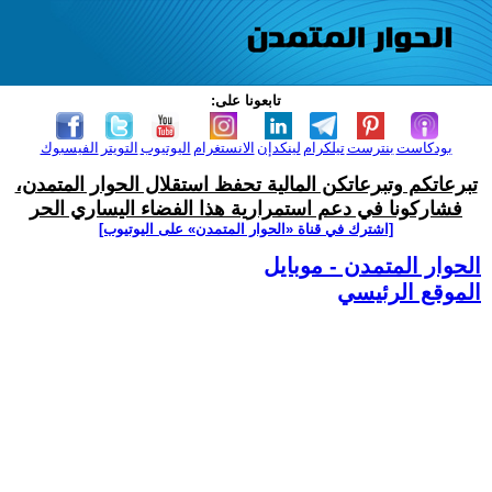
تابعونا على:
بودكاست
بنترست
تيلكرام
لينكدإن
الانستغرام
اليوتيوب
التويتر
الفيسبوك
تبرعاتكم وتبرعاتكن المالية تحفظ استقلال الحوار المتمدن،
فشاركونا في دعم استمرارية هذا الفضاء اليساري الحر
[اشترك في قناة ‫«الحوار المتمدن» على اليوتيوب]
الحوار المتمدن - موبايل
الموقع الرئيسي