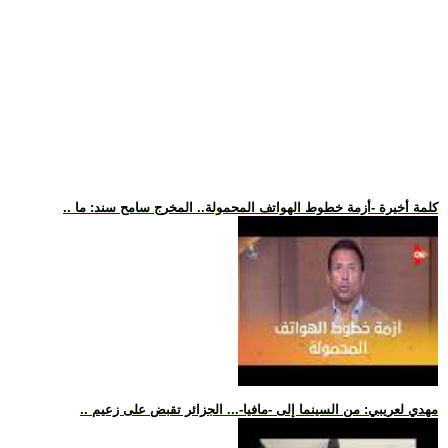
.. كلمة أخيرة -أزمة خطوط الهواتف المحمولة.. المخرج سامح سند: ما
.. مهدي لعريبي: من السينما إلى -مافيا-... الجزائر تقبض على زعيم