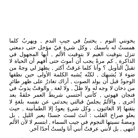
يخونني النوم , يختبئُ في جيبِ الندم , ويهربُ كلما
همستُ له باسمك , وكل شيءٍ فيّ مؤجل حتى دمعتي
تنزل بتوقيت الغيم لا بتوقيت الألم , أيها المجهول في
الذاكرة , كم مرةً يجب أن أموتَ حتى أفهم أن الحياة لا
تقبلُ التأويل ؟ وأنا كلما غرقتُ أكثر , يظهرَ لي وجهٌ من
ضوء لا يُشبهك , لكنّه يُشبه الكلمة الأولى حين نطقها
الوجودُ قبل أن يولد الصوت , أراك تغادرُ على ظهر طائرٍ
من دخان لا وجه له ولا ظلّ , ولا لغة , والوقتُ يذوبُ في
فنجان قهوتي , كأنني أحتسي شريطَ العمر حلقةً بعد
أخرى , والألمُ يجلسُ قبالتي يحدثني عن نفسه بلغةٍ لا
يتقنها إلا الغائبون , وكل شيءٍ يعودُ إلا الطمأنينة , حيث
يعلو صراخ القلب : أنتَ لستَ جسدًا يعبر الليل , بل
ومضةٌ نسيتها النجوم في جيب السماء , ابتسم لا لأن الألم
انتهى , بل لأنني عرفتُ أنني أنا ولستُ أحدًا آخر.