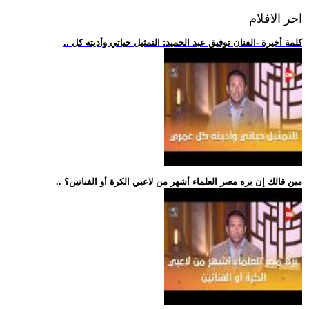
اخر الافلام
.. كلمة أخيرة -الفنان توفيق عبد الحميد: التمثيل حياتي وأديته كل
.. مين قالك إن بره مصر العلماء أشهر من لاعبي الكرة أو الفنانين؟