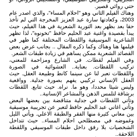
حتي روائي قصير.
وهناك الفيلم الثاني وهو "احلام المساء"، والذي اصدر عام
2003، وكعادتها سارة عبد العزيز المخرجة التي لم تأخذ
حقا بعد بظهر بعد التورية الشعرية في هذا الفيلم، حيث
يبدأ بقصيدة واغنية عبد الحليم حافظ "تخونوه"، لذا تظهر
الشاعرية الموسيقية واللقطات المختلفة كما ظهر في
فيلمها هنا وهناك وكما ذكره المقال .. بجانب عرض بعض
القصائد الشعرية ممكن يساهم في زيادة طبقات الشعر.
وفي الفيلم لقطات. في الشارع ومزاحمة للمعني،
تركيب اللقطات. بعناية.. العشوائية في الصورة
واللقطات تعبر لنا عن سينما كانط وطبيعة العقل. حيث
العقل الإنساني تركيبي يفهم بصورة جدلية. وواقعية
وليس شيئا محددا، وهو ما. نراه. حيث تتابع. اللقطات
برشاقة لتلمس الذهن والمشاعر الإنسانية..
وتأتي اللقطات في جدلية متناقضة بين بعضها البعض
وتأتي اغاني عبد الحليم حافظ لتعبر عن تجريبية موسيقية
بين معاني كثيرة منها الفقر والطبقة الاعلي. ويأتي الليل
وغموضه في مصطلحي احلام المساء.. حيث تتداخل
الشخصيات بلا رفق داخل طبقات الموسيقي واللقطة
اللاحقة..