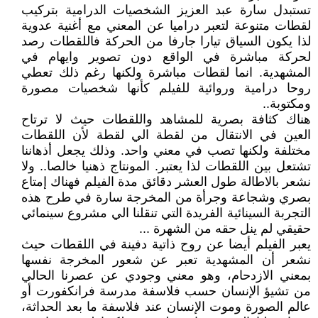
تستبدل سارة عبد العزيز الشخصيات الدرامية بتركيب
لقطات متنوعة لتعبر دراميا عن المعني مع أغنية عدوية
لذا يكون السياق تيارا جارفا من الحركة فاللقطات رصد
لحركة مباشرة في الواقع دون تصوير وايهام في
المشهدية. انما لقطات مباشرة ولكنها رغم ذلك تعطي
روحا درامية وروائية للفيلم كأنها شخصيات مصورة
ومكتوبة..
هناك كثافة بصرية للمشاهد واللقطات حيث لا ترتاح
العين في الانتقال من لقطة الي لقطة لأن اللقطات
مختلفة ولكنها تصب في معني واحد. وذلك يجعل أذهاننا
تشتعل بين اللقطات لذا يعتبر. المونتاج ذهنيا خالصا.. ولا
نشعر بالاطالة طول العشر دقائق مدة الفيلم فهناك إمتاع
بصري وشجاعة وجرأة من المخرجة سارة في طرح هذه
التجربة السينائية الفريدة التي تنقلنا الي مشروع سينمائي
حقيقي لم ينل حقه من الشهرة ...
يعبر الفيلم أيضا عن روح ذاتية دفينة في اللقطات حيث
نشعر أن المشهدية تعبر عن شعور المخرجة نفسها
بمعني الازدحام، وهو معني وجودي عن عصرنا الحالي
من تشيؤ الإنسان حسب فلاسفة مدرسة فرانكفورت أو
عالم الصورة وموت الإنسان عند فلاسفة ما بعد الحداثة،