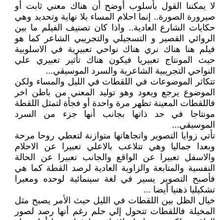
لا يمكننا القول بأسلوب أوضح أن هناك معني ثابت أو
صيرورة الصورة.. إنما احلام المساء بلا نهاية وتحديد وهي
حكايات الشارع العادية.. واذا كان تصنيف الفيلم ما بين
الروائي القصير و التسجيلي والتجريبي الشاعر كما هو
فيلم هنا هناك نري هناك نواحي تعبيرية في الاسلوبية
حيث المونتاج تعبيريا فيكون هناك تأثير تعبيري علي
النواحي التجريبية الشاعرية والسرد الموسيقي...
تتكاثر الموضوعات في اللقطات في الليل والمساء ولكن
الموضوع يرجع ويعود وهو توليد المعني من باطن اخر
فاللقطات المعينة تظهر مرة واحدة أو فجأة لتمثل اللقطة
مونتاجا في حد ذاتها بجانب أنها جزء من السرد
الموسيقي...
تأتي زوايا التصوير واتجاهاتها متوازنة لتعطي روحا مرحة
وبعدا جماليا وهي تتلاعب بالاعلي تعبيرا عن الاحلام
والاسفل تعبيرا عن الواقع والجانب تعبيرا عن الحالة
النفسية والمتابعة والزاوية العادية لرصد القطة كما هي
فأصبح التصوير يسير في لغة سينمائية لوحده ومعبرا
تشكيليا ذهنيا أيضا ...
خيال الظل بين اللقطات في الليل حيث الأمر يصبح مثل
المخيلة فاللقطات تتحول إلي حلم رغم أنها رصد لصور