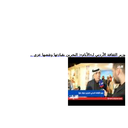
.. وزير الثقافة الأردني لـ«الأيام»: البحرين بقيادتها وشعبها عزي