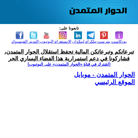
تابعونا على:
بودكاست
بنترست
تيلكرام
لينكدإن
الانستغرام
اليوتيوب
التويتر
الفيسبوك
تبرعاتكم وتبرعاتكن المالية تحفظ استقلال الحوار المتمدن،
فشاركونا في دعم استمرارية هذا الفضاء اليساري الحر
[اشترك في قناة ‫«الحوار المتمدن» على اليوتيوب]
الحوار المتمدن - موبايل
الموقع الرئيسي