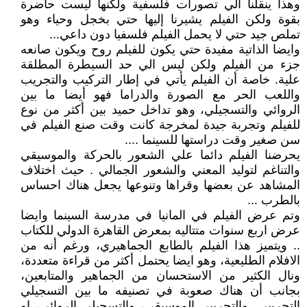
وهذا ينقلنا الي تصورات فلسفية ولكنها ليست حاضرة
بقوة ولكن الفيلم يشيرنا إليها حتي بخجل وحياء وهو
تملص جيد حتي لا يحمل الفيلم فلسفيا دون داعي...
وايضا الذاتية مفيدة حتي يكون للفيلم روح ويكون صانعه
جزء من الفيلم ولكن ليس الي حد السيطرة المطلقة
علية. خاصة أن الفيلم يأتي في إطار التركيب والتجريب
واللعب الحر مع الصورة والدراما فهو أيضا ما بين
الروائي والتسجيلي، وهو تداخل حميد بين أكثر من نوع
للفيلم وتجربة جيدة لمخرجة كانت وقت صنع الفيلم في
سن صغير وقت دراستها للسينما ....
يحرضنا الفيلم دائما علي الشعور بالحركة والموسيقي
والتناغم لتوليد المعني والشعور الجمالي . حيث اختلاف
المشاهد عن بعضها وقراها وتنوعها يجعل هناك احساس
بالطرب ...
وتم عرض الفيلم في المانيا في مدرسة السينما وايضا
عرض اربع سنوات متتاليه بمعرض القاهرة الدولي للكتاب
.. ويتميز هذا الفيلم بالطابع الجماهيري، ورغم أنه من
الافلام الطليعية، وهو ايضا يحتمل أكثر من قراءة متعددة،
ونال الكثير من الاستحسان من الجماهير والمتابعين،
بجانب أن هناك صعوبة في تصنيفه ما بين التسجيلي
التجريبي، والتجريبي الموسيقي، والتسجيلي الروائي، او