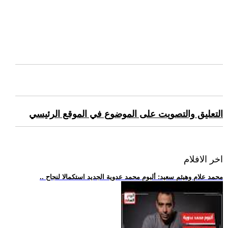
التعليق والتصويت على الموضوع في الموقع الرئيسي
اخر الافلام
.. محمد علام وهيثم سعيد: ألبوم محمد عدوية الجديد استكمالا لنجاح