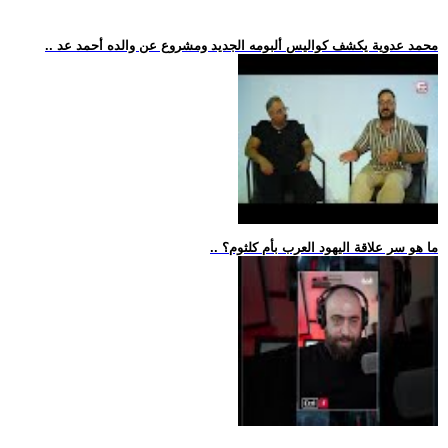
.. محمد عدوية يكشف كواليس ألبومه الجديد ومشروع عن والده أحمد عد
.. ما هو سر علاقة اليهود العرب بأم كلثوم؟