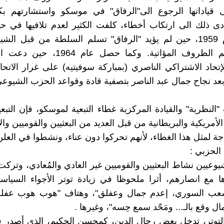
 قياداتها الرجوع الى"الرفاق" في موسكو واستشارتهم ب
دى ذلك الى ارتكاب أخطاء، كلفت الكثير لعدم تلافيها في حين
وقعت عام 1959، حين لم يؤيد "الرفاق" تسلم السلطة من قبل ال
العراق رغم الظروف المؤاتية. وكما حصل عام
لإتحاد الاشتراكي الناصري (بمباركة سوفيتيه) على غرار الاتحا
د نجاح جمال عبد الناصر بتصفية قادة وقواعد الحزب الشيو
النظرية" والقيادة المركزية غطاء التبعية لموسكو، فإن التبعي
لأمريكية والبريطانية من قبل العديد من البعثيين والقوميين وا
جة لمثل هذا الغطاء، لأنهم تحركوا دون عناء، ونشطوا في العلن
شيوعيين نشاط البعثيين والقوميين غير العادي والمُعادي، وتركت
ا مع انصارهم، أثرا ملحوظا في زيادة توتر الأجواء السياس
شعب السوري، إعدم جمال وعفلق"، وهتاف "هوب هوب عفل
 وقع بالـ... ومَحّد سمع حِسه"، وغيرها .
لتوتر، تدخل بعض رجال الدين، كمحسن الحكيم، الذي أصدر ف