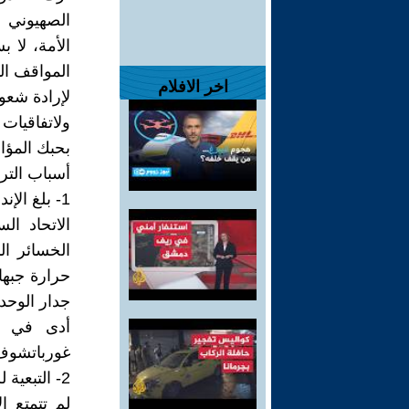
الصهيوني 
الأمة، لا 
المواقف ال
اخر الافلام
لإرادة شعوب
ولاتفاقيات
بحبك المؤام
أسباب التر
1- بلغ الإ
الاتحاد ا
الخسائر ال
حرارة جبها
جدار الوحد
أدى في ال
غورباتشوف،
2- التبعية للمركز ووكالات المخابرات الأجنبية
لم تتمتع ا