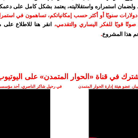
. ولضمان استمراره واستقلاليته، يعتمد بشكل كامل على دعمك
دعمكم بمبلغ 10 دولارات سنويًا أو أكثر حسب إمكانياتكم، تساهمون في استم
وتًا قويًا للفكر اليساري والتقدمي
،
انقر هنا للاطلاع على 
م هذا المشروع
.
شترك في قناة «الحوار المتمدن» على اليوتيوب
ز، عضو هيئة إدارة الحوار المتمدن
في رحيل شاكر الناصري، أحد مؤسسي 