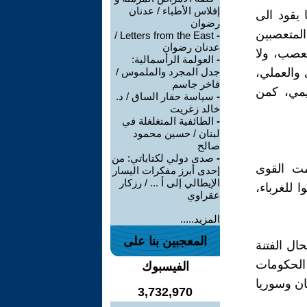
إفلاس الأطباء / عدنان
 يقود الى
رضوان
لمتعصبين
Letters from the East /
-
عدنان رضوان
تعصب، ولا
-
العولمة الرأسمالية:
 والعملي،
جدل المجرد والملموس /
فاخر جاسم
ديمي، كمن
-
سياسة حفار الساق / د.
خالد زغريت
-
الطائفية المتغلغلة في
لبنان / حسين محمود
صالح
-
صدى دولي لكتاباتي: من
مت القوى
إحدى أبرز مفكرات اليسار
الإيطالي إلى أ ... / رزكار
ا للغرباء،
عقراوي
المزيد.....
المعجبين بنا على
ال الفتنة
 الحكومات
الفيسبوك
ان وسوريا
3,732,970