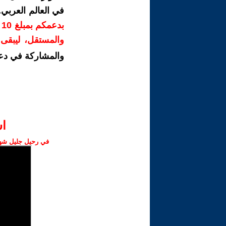
في العالم العربي
ب
والمستقل، ليبقى ص
والمشاركة في دع
ا‫
في رحيل جليل شهبا