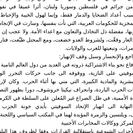
من جرائم في فلسطين وسوريا ولبنان، أثرا عميقا في نف
بسبب أعداد الضحايا والدمار فقط، وإنما لهول الخيبة والإحباط
مخزية للحكومات العربية، التي نأت بنفسها، وسارت في الإتجا
ها، مفضلة ذل التخاذل والتعاون مع اعداء الأمة. ولا عجب إن ه
 العار وقعَّت، ولشروط العدو خضعت، ومع المحتل طبَّعت، فتار
رات، وتبعيتها للغرب والولايات.
اجع والإنحسار وسبل وقف الإنهيار:
ندفاع نحو بناء الاشتراكية ذروته في العديد من دول العالم النامية 
لسوفيتي على النازية، ووقوفه الى جانب حركات التحرر الو
بشرية والمادية الكبيرة، التي مني بها أثناء الحرب. وكان لإر
ت الحرب الباردة، وانحراف نيكيتا خروشوف، دورا بظهور ال
ة الأممية، في ظل الصراع غير المُعلن على السلطة في الكرم
نهاية الى انهيار الإتحاد السوفيتي بأيدي خونة الحزب
 ويلتسين والزمرة المؤيدة لهما في المكتب السياسي واللجنة 
لأحزاب الشيوعية باستقلالية القرارات وفقا لظروف هذا البلد