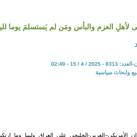
 لأهلِ العزم والبأس ومَن لم يَستسلمَ يوما لل
20 / 4 / 15 - 02:49
يع وابحاث سياسية
ن الأمريكي–الغربي-الخليجي على العراق وليبيا وما ارتكبه