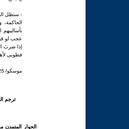
- ستظل الم
الحاكمة، و
بأساليبهم 
عجب لو قي
إذا ضربَ ال
فطوبى لأهلِ
موسكو/ 15.04.2025
ترجم ال
الحوار المتمدن م