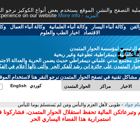
ة التصفح والنشر، الموقع يستخدم بعض أنواع الكوكيز نرجو النق
More info - المزيد
experience on our website
الفن
-
وكالة أنباء اليسار
-
وكالة أنباء العلمانية
-
وكالة أنباء العمال
-
وكا
الاقتصاد
-
اخبار الطب والعلوم
 الرئيسي لمؤسسة الحوار المتمدن
، علمانية، ديمقراطية، تطوعية وغير ربحية
ل مجتمع مدني علماني ديمقراطي حديث يضمن الحرية والعدالة الاجتم
حوار المتمدن على جائزة ابن رشد للفكر الحر والتى نالها أعلام في الفك
م مشاكل تقنية في تصفح الحوار المتمدن نرجو النقر هنا لاستخدام الموقع
كوردي
English
الاخبار
مراكز
الحوار المتمدن
م جواد
- طوبى لأهلِ العزم والبأس ومَن لم يَستسلمَ يوما لليأس
 وتبرعاتكن المالية تحفظ استقلال الحوار المتمدن، فشاركونا 
استمرارية هذا الفضاء اليساري الحر