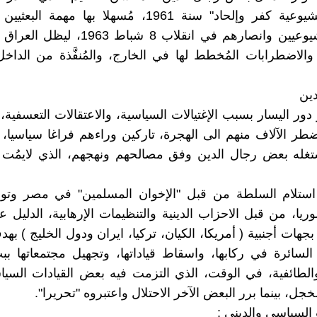
الصيت "الشيوعية كفر وإلحاد" سنة 1961، مُسهلا بها مهمة
بتصفية الشيوعيين وانصارهم في انقلاب 8 شباط
الاضطرابات المُخطط لها في الخارج، والمُنفَّذة من الداخ
دور اليسار بسبب الإغتيالات السياسية، والاعتقالات التعسفية
ضطر الآلاف منهم الى الهجرة، تاركين وراءهم فراغا سياسيا، و
ستغله بعض رجال الدين وفق مصالحهم ونهجهم، الذي لايمُت 
ستلام السلطة من قبل "الإخوان المسلمين" في مصر وت
ريا، من قبل الاحزاب الدينية والتنظيمات الإرهابية، الدليل ع
جهات أجنبية ( أمريكا، الكيان، تركيا، ايران ودول الخليج ) ب
السائرة في ركابها، واسقاط قياداتها، وتجهيل مجتمعاتها بب
الطائفية، في الوقت، الذي التزمت فيه بعض القيادات السي
ل، بينما برر البعض الآخر الاحتلال واعتبروه "تحريرا".