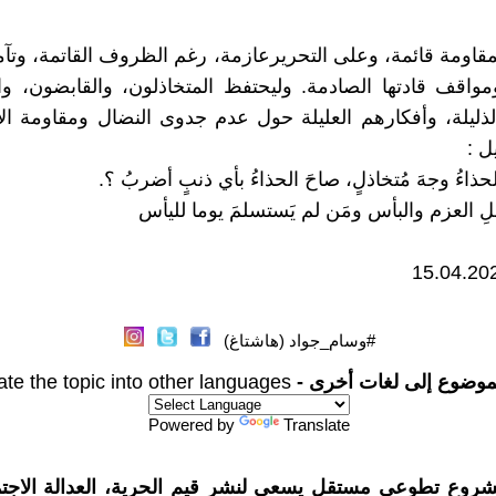
قاومة قائمة، وعلى التحريرعازمة، رغم الظروف القاتمة، وتآم
مواقف قادتها الصادمة. وليحتفظ المتخاذلون، والقابضون، و
الذليلة، وأفكارهم العليلة حول عدم جدوى النضال ومقاومة الإح
ل :
حذاءُ وجهَ مُتخاذلٍ، صاحَ الحذاءُ بأي ذنبٍ أضربُ ؟.
 العزم والبأس ومَن لم يَستسلمَ يوما لليأس
#وسام_جواد (هاشتاغ)
موضوع إلى لغات أخرى -
ate the topic into other languages
Powered by
Translate
شروع تطوعي مستقل يسعى لنشر قيم الحرية، العدالة الاجتم