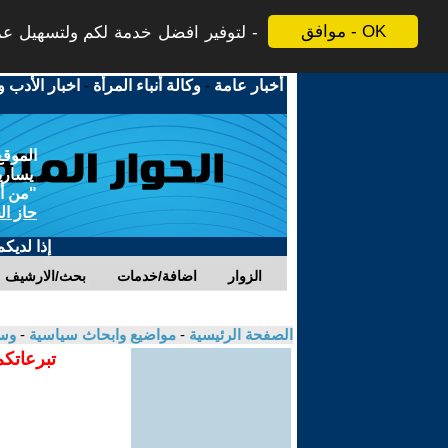
موافق - OK
لتوفير افضل خدمة لكم ولتسهيل عملي
أخبار عامة
-
وكالة أنباء المرأة
-
اخبار الأدب و
الموقع
يسارية
"من أج
حاز ال
إذا لديك
الزوار
اضافة/خدمات
بحث/الارشيف
الصفحة الرئيسية
-
مواضيع وابحاث سياسية
-
وسا
تبرعاتكم