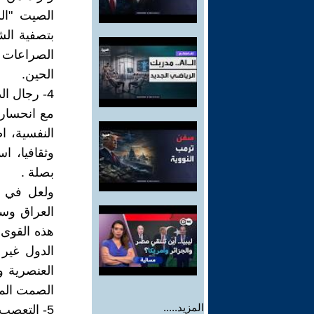
الصراعات و
الحين.
4- رجال الدين
مع انحسار 
النفسية، ا
وثقافيا، ا
بصلة .
ولعل في ا
العراق وسو
هذه القوى ب
الدول غير 
العنصرية و
الصمت المخج
المزيد.....
5- التعصب السياسي والديني :