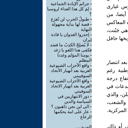
-
جرائم الإبادة الجماعية
وس غيارى
-
لِمَ كل هذا العداء لروسيا
 أيضا، من
؟
-
طبولُ الحربِ لن تُقرَع
ه المعاكس
-
قصة لها بداية مجهولة
النهاية
ي جَبُنت،
-
إحذروا العدوان يا قادة
يخها حافل
إيران
-
لا يُصلِحُ الكذِبُ ما فسَد
فكفى هذا اللغو يا رَغد
-
يومنا المؤلم وغدنا
المظلم
بعد انتصار
-
واقع الأحزاب الشيوعية
طنية رغم
العربية بعد أنهيار الأتحاد
السوفييتي
تفاع درجة
-
واقع الأحزاب الشيوعية
تصدعات في
العربية بعد انهيار الاتحاد
السوفيتي
لن، والذي
-
دور الانتهازيين في
السياسة والدين
 والشعب،
-
الى اين نحن ذاهبون ؟
المركزية.
-
عار على امة يحكمها
الرعاع
، أو ذاك.
المزيد.....