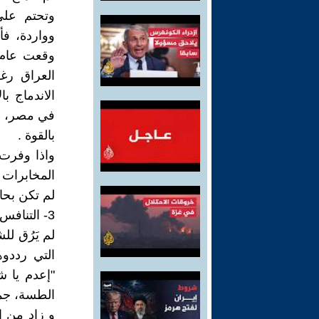
وتحتم على
وواردة، فأ
الاندماج با
في مصر، بع
بالقوة .
واذا وفرت "
المخابرات ا
لم تكن بحا
3- التنافس الحزبي :
لم يَرُق لل
التي رددوه
"إعدم يا 
الطسة، جمال
و زاد من ا