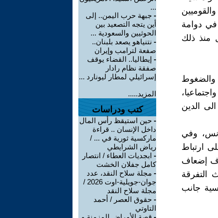
...
 البعثيين والقوميين
-
جبهة حرب اليمن.. إلى
 1963، ليظل العراق في دوامة
أين يتجه التصعيد بين
الحوثيين والسعودية ...
ل منذ ذلك
-
نتنياهو يصعد بلبنان..
صفعة لترامب وإيران
-
إيطاليا.. القضاء يوقف
صفقة نظام رادار
إسرائيلي لمطار ليونارد ...
، والضغوط
اجتماعيا،
المزيد.....
الى الدين
كتب ودراسات
-
حين استيقظ رأس المال
داخل الإنسان .. قراءة
ونس، وفي
ماركسية ثورية في ... /
لى ارتباط
رياض الشرايطي
-
ابجديات العطاء / انتصار
هدف إضعاف
كامل جفلان الخشت
-
مجلة سلاح النقد، عدد
ث التفرقة
جوان-جويلية-اوت 2026 /
اسية جانب
مجلة سلاح النقد
-
حقوق العصر / أحمد
التاوتي
-
قصة الأمراض المزمنة و