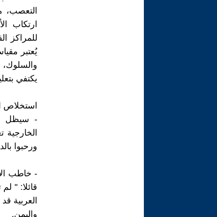
التعصب، مؤ
ارتكاب ال
للمراكز ال
يُعتبر مقيا
والسلوك، و
يكتفي بتعل
استخلاص ال
- سيظل ال
الخارجية تغ
ورحبوا بالدخ
- خاطب الإ
قائلا: " لم
العربية قد
واليمن.