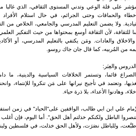
شر على قلة الوعي وتدني المستوى الثقافي، الذي غالبا ما
أخطاء والحماقات وحتى الجرائم، في حال استلام الأفراد ا
قيادية. ولا يضمن التعليم المدرسي والجامعي، الخلاص من ال
سا للثقافة، لأن الثقافة أوسع بمحتواها من حيث التفكير العلمي
الاخلاق والعادات. ومَن يكتفي بالتعليم المدرسي، أو الأكا
يمه من المُربيه، كما قال جان جاك روسو.
دروس والعِبَر:
صراع قائما، وتستمر الخلافات السياسية والدينية، ما دا
ذيها، وتعتمد في تأجيج نيرانها على مَن تنكروا للإنتماء، وانحنو
لاء، وهادنوا الأعداء، بلا ذرة حياء.
مام علي ابن ابي طالب، الواقفين على"الحياد" في زمن استفح
 تنصروا الباطل ولكنكم خذلتم أهل الحق". أما اليوم، فإن أغلب
 طبَّعت، وللباطل نصَرَت، ولأهل الحق خذلت، في فلسطين ولبن