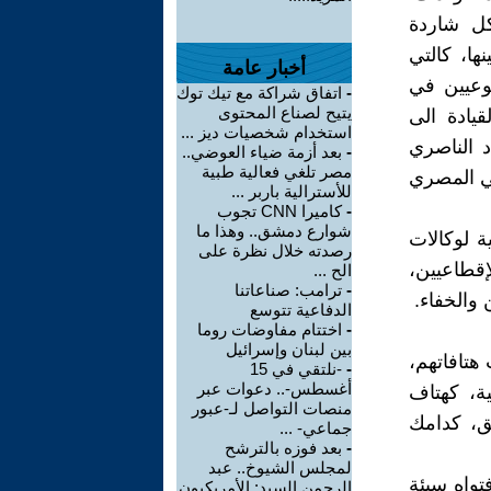
كل شاردة
ها، كالتي
أخبار عامة
شيوعيين في
-
اتفاق شراكة مع تيك توك
يتيح لصناع المحتوى
 1964، حين دعت القيادة الى
استخدام شخصيات ديز ...
د الناصري
-
بعد أزمة ضياء العوضي..
مصر تلغي فعالية طبية
عي المصري
للأسترالية باربر ...
-
كاميرا CNN تجوب
شوارع دمشق.. وهذا ما
ة لوكالات
رصدته خلال نظرة على
لإقطاعيين،
الح ...
-
ترامب: صناعاتنا
 والخفاء.
الدفاعية تتوسع
-
اختتام مفاوضات روما
بين لبنان وإسرائيل
 هتافاتهم،
-
-نلتقي في 15
أغسطس-.. دعوات عبر
ية، كهتاف
منصات التواصل لـ-عبور
ق، كدامك
جماعي- ...
-
بعد فوزه بالترشح
لمجلس الشيوخ.. عبد
تواه سيئة
الرحمن السيد: الأمريكيون