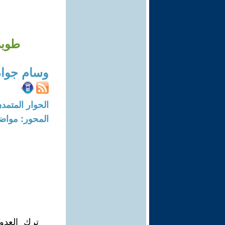
طوبى
وسام جواد
الحوار المتمدن-العدد: 8313 - 25
المحور: مواض
ترك العدوا