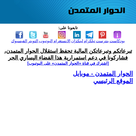
تابعونا على:
بودكاست
بنترست
تيلكرام
لينكدإن
الانستغرام
اليوتيوب
التويتر
الفيسبوك
تبرعاتكم وتبرعاتكن المالية تحفظ استقلال الحوار المتمدن،
فشاركونا في دعم استمرارية هذا الفضاء اليساري الحر
[اشترك في قناة ‫«الحوار المتمدن» على اليوتيوب]
الحوار المتمدن - موبايل
الموقع الرئيسي