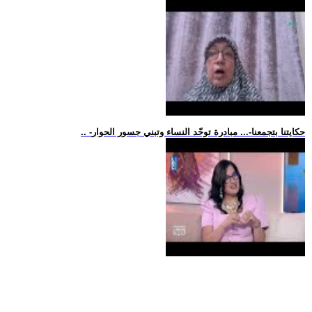
.. -حكايتنا بتجمعنا-... مبادرة توحّد النساء وتبني جسور الحوار