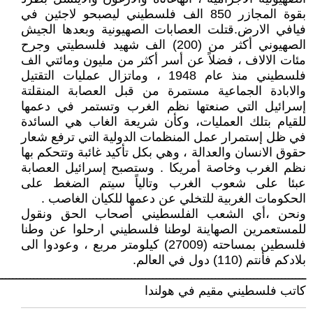
بقوة المجازر 850 الف فلسطيني ليصبحو لاجئين في
فيافي الارض.قتلت العصابات الصهيونية وبعدها الجيش
الصهيوني أكثر من (200) الف شهيد فلسطيتي وجرح
مئات الالاف ، فضلاً عن أسر أكثر من مليون ومائتي الف
فلسطيني منذ عام 1948 ، وماتزال عمليات التقتيل
والابادة الجماعية مستمرة من قبل العصابة المنقلتة
إسرائيل التي صنعتها نظم الغرب وتستمر في دعمها
للقيام بتلك العمليات، وكأن شريعة الغاب هي السائدة
في ظل إستمرار عمل المنظمات الدولية التي ترفع شعار
حقوق الانسان والعدالة ، وهي بكل تأكيد غائبة وتتحكم بها
نظم الغرب وخاصة أمريكا . وستصبح إسرائيل العصابة
عبئا على شعوب الغرب وتالياً سيتم الضغط على
الحكومات الغربية للتخلي عن دعمها للكيان الغاصب .
ونحن ،أي الشعب الفلسطيني أصحاب الحق ونقول
للمستعمرين الصهاينة لوطنا فلسطيني ارحلوا عن وطنا
فلسطين بمساحته (27009) كيلومتر مربع ، وعودوا الى
بلادكم فأنتم (110) دول في العالم.
ــــــــــــــــــــــــــــــــــــــــــــــــــــــــــــــــــــــــــــــــــــــــ
كاتب فلسطيني مقيم في هولندا