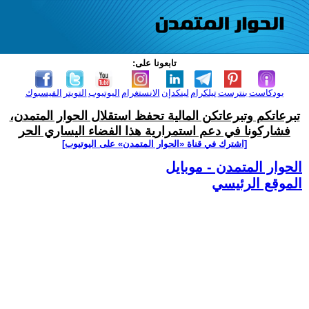
تابعونا على:
بودكاست
بنترست
تيلكرام
لينكدإن
الانستغرام
اليوتيوب
التويتر
الفيسبوك
تبرعاتكم وتبرعاتكن المالية تحفظ استقلال الحوار المتمدن،
فشاركونا في دعم استمرارية هذا الفضاء اليساري الحر
[اشترك في قناة ‫«الحوار المتمدن» على اليوتيوب]
الحوار المتمدن - موبايل
الموقع الرئيسي