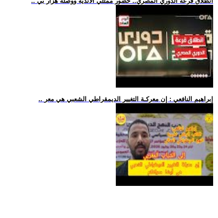
.. انطلاق قرعة الدوري المصري.. حضور ممثلي الأندية ووصلة هزار بي
.. إبراهيم النافعي : إن معركـة التغيير الديمقراطي الشعبي هي معر