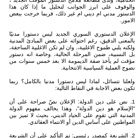
الختامية، ولدى مطالعة ملامح الدستور المؤقت الجديد ،
والوقوف على ابرز الجوانب لتحليل ما إذا كان هذا
الدستور مدني ام ديني ام غير ذلك، فربما خرجت ببعض
الامور.
الإعلان الدستوري السوري الجديد ليس دستورا مدنيًا
بالمعنى الدقيق، رغم احتوائه على بعض المبادئ المدنية
ولكنه يلبي طموح الاغلبية،. وان لم تكن الاغلبية الساحقة،
بل النسبية، ضمن المرحلة الحالية، وخاصة انه دستور
مؤقت لم يأخذ صفة الديمومة الا بعد خمس سنوات من
نضوج العملية السياسية الانتخابية.
ولعلنا نتسائل، لماذا ليس دستورا مدنيا بالكامل؟ ربما
تكون بعض الاجابة في النقاط التالية:
1. نص على دين الدولة: الإعلان نصّ صراحة على أن
"الإسلام هو دين الدولة"، وهذا يخالف مفهوم الدولة
المدنية التي تقوم على الحياد الديني، بحيث لا تميز بين
المواطنين على أساس الدين أو الانتماء العقائدي.
2. الشريعة كمصدر رئيسي: تم التأكيد على أن الشريعة