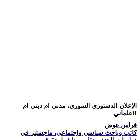
الإعلان الدستوري السوري، مدني ام ديني ام
علماني!!
فراس عوض
كاتب وباحث سياسي واجتماعي، ماجستير في
دراسات الجندر، نقابي وناشط حقوقي