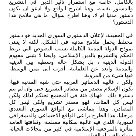
بالكامل، خاصة مع استمرار تأثير الدين في التشريع
والدستور نفسه، وهنا اشرح الواقع ولا ادعو ان يكون
دستور مدنيا ام لا، وهنا اطرح سؤال، ما هي ملامح هذا
الدستور؟
في الحقيقة، لإعلان الدستوري السوري الجديد هو دستور
مختلط يحمل ملامح مدنية في الشكل، لكنه لا يتبنى
نموذج الدولة المدنية الكاملة بسبب النصوص التي تربط
الحكم والتشريع بالدين الإسلامي، وايضا لا يتبنى مفهوم
الدولة الدينية ، بل بشكل حالة وسطية بين الدينية
والمدنية وابعد عن العلمانية، أقرب الى يمين الوسط،
فيها شيء من المرونة.
ولكن ، غالبية الدساتير العربية حتى شبه المدنية فيها،
يكون الإسلام مصدر من مصادر التشريع حتى وان لم يتم
دسترة ذلك ، فهناك فئة في المجتمع تحتكم لذلك ولكن
ليس كل الفئات، فهو مصدر تشريع ولكن ليس كل
المصادر،. وهذا يتماشى مع الواقع السوري التعددي
مرحليا، هذا الطرح يراعي الواقع الاجتماعي والديمغرافي
لسوريا، اللذي فيه غالبية سكانية مسلمة، وثقافتها العامة
متأثرة بالمرجعية الإسلامية في كثير من مجالات الحياة،
سواء بالقيم أو القوانين،