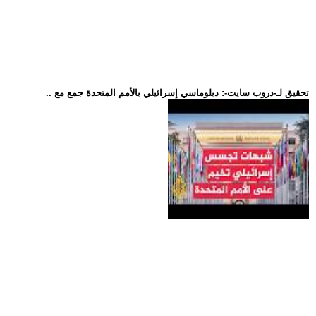
.. تحقيق لـ-دروب سايت-: دبلوماسي إسرائيلي بالأمم المتحدة جمع مع