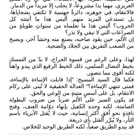
الغريزي، مهما بدا مشروعاً، لا يجلب إلا مزيداً من الدمار.
فالانتقام، في جوهره، دائرةٌ جهنمية لا تكتفي بضحاياها،
بل تستدعي المزيد منهم. أليس هذا ما أثبتته كل
الحروب؟ أليس هذا ما تعلمناه من سنواتٍ طويلةٍ من
الصراعات التي لا تبقي ولا تذر؟
إن الألم، حين يقود صاحبه، يصنع منه وحشاً آخر، ويصبح
من الصعب التفريق بين الجلاد والضحية.
لهذا، وعلى الرغم من قسوة الجراح، لا بدّ من التمسك
بخيط النضال السلمي، ذلك الخيط الرفيع الذي يبدو واهناً
لكنه أقوى مما نتصور.
فكما قال السيد المسيح: "إذا قابلت الإساءة بالإساءة،
فمتى تنتهي الإساءة؟" العدالة الحقيقية لا تُبنى على ركام
الانتقام، بل على أسسٍ متينةٍ من الوعي والحق.
قد يكون الصبر على الألم ضرباً من ضروب البطولة
الصامتة، لكنه وحده الكفيل بإنهاء دوّامة العنف، وفتح
نافذةٍ نحو أفقٍ أكثر إنسانية، حيث لا يُقتل الأبرياء باسم
الثأر، ولا يُبرَّر القتل بأي ذريعة.
قد يبدو الطريق صعباً، لكنه الطريق الوحيد للخلاص.