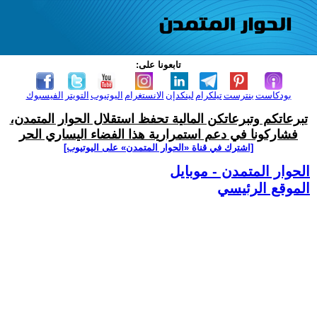
تابعونا على:
بودكاست
بنترست
تيلكرام
لينكدإن
الانستغرام
اليوتيوب
التويتر
الفيسبوك
تبرعاتكم وتبرعاتكن المالية تحفظ استقلال الحوار المتمدن،
فشاركونا في دعم استمرارية هذا الفضاء اليساري الحر
[اشترك في قناة ‫«الحوار المتمدن» على اليوتيوب]
الحوار المتمدن - موبايل
الموقع الرئيسي