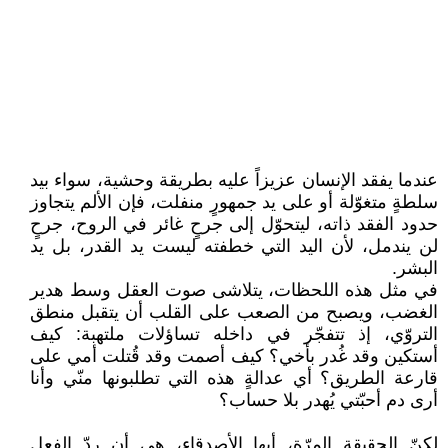
عندما يفقد الإنسان عزيزاً عليه بطريقة وحشية، سواء بيد
سلطةٍ متغوّلة أو على يد جمهورٍ منفلت، فإن الألم يتجاوز
حدود الفقد ذاته، ليتحوّل إلى جرحٍ غائر في الروح، جرحٍ
لن يندمل، لأن اليد التي خطفته ليست يد القدر، بل يد
البشر.
في مثل هذه اللحظات، يتلاشى صوت العقل وسط هدير
الغضب، ويصبح من الصعب على القلب أن يتقبل منطق
التروّي، إذ تتفجّر في داخله تساؤلات ملتهبة: كيف
أستكين وقد غُدر بأخي؟ كيف أصمت وقد قُتلت أمي على
قارعة الطريق؟ أي عدالةٍ هذه التي تطلبونها منّي وأنا
أرى دم أحبّتي يُهدر بلا حساب؟
لكنّ الحقيقة المرّة، أيها الأصدقاء، هي أن ردّ الفعل