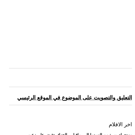
التعليق والتصويت على الموضوع في الموقع الرئيسي
اخر الافلام
.. مهدي لعريبي: من السينما إلى -مافيا-... الجزائر تقبض على زعيم