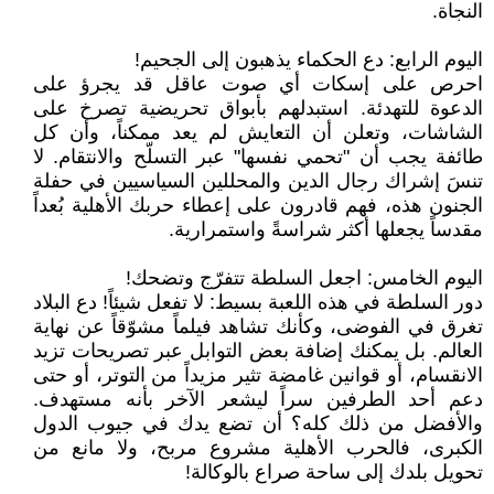
النجاة.
اليوم الرابع: دع الحكماء يذهبون إلى الجحيم!
احرص على إسكات أي صوت عاقل قد يجرؤ على
الدعوة للتهدئة. استبدلهم بأبواق تحريضية تصرخ على
الشاشات، وتعلن أن التعايش لم يعد ممكناً، وأن كل
طائفة يجب أن "تحمي نفسها" عبر التسلّح والانتقام. لا
تنسَ إشراك رجال الدين والمحللين السياسيين في حفلة
الجنون هذه، فهم قادرون على إعطاء حربك الأهلية بُعداً
مقدساً يجعلها أكثر شراسةً واستمرارية.
اليوم الخامس: اجعل السلطة تتفرّج وتضحك!
دور السلطة في هذه اللعبة بسيط: لا تفعل شيئاً! دع البلاد
تغرق في الفوضى، وكأنك تشاهد فيلماً مشوّقاً عن نهاية
العالم. بل يمكنك إضافة بعض التوابل عبر تصريحات تزيد
الانقسام، أو قوانين غامضة تثير مزيداً من التوتر، أو حتى
دعم أحد الطرفين سراً ليشعر الآخر بأنه مستهدف.
والأفضل من ذلك كله؟ أن تضع يدك في جيوب الدول
الكبرى، فالحرب الأهلية مشروع مربح، ولا مانع من
تحويل بلدك إلى ساحة صراع بالوكالة!