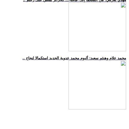
.. محمد علام وهيثم سعيد: ألبوم محمد عدوية الجديد استكمالا لنجاح