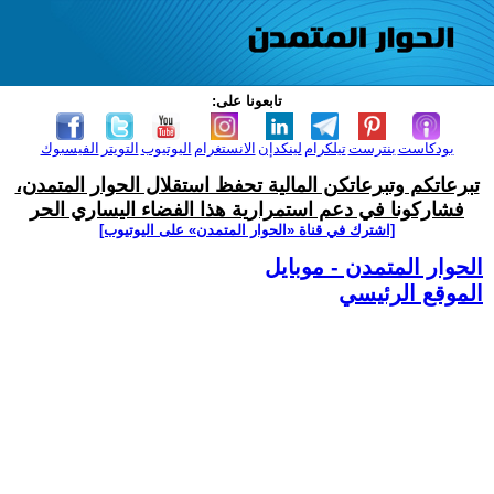
تابعونا على:
بودكاست
بنترست
تيلكرام
لينكدإن
الانستغرام
اليوتيوب
التويتر
الفيسبوك
تبرعاتكم وتبرعاتكن المالية تحفظ استقلال الحوار المتمدن،
فشاركونا في دعم استمرارية هذا الفضاء اليساري الحر
[اشترك في قناة ‫«الحوار المتمدن» على اليوتيوب]
الحوار المتمدن - موبايل
الموقع الرئيسي