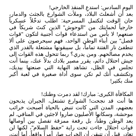
اليوم السادس: استدعِ المنقذ الخارجي!
بعد أن أشعلتَ البلاد، وملأت الشوارع بالجثث والدمار،
حان الوقت لتكتمل المسرحية: اطلب تدخّلاً عسكرياً
خارجياً لحمايتك من "الوحوش" الذين كنتَ شريكاً في
صنعهم! لا بأس من استدعاء قوات أجنبية لتكون "قوات
فصل" بين أبناء الوطن الواحد، فهم سيحرصون على ألا
تنطفئ نار الفتنة تماماً، بل سيبقونها مشتعلة بالقدر الذي
يخدم مصالحهم. ومن يدري؟ ربما تتحول هذه القوات إلى
جيش احتلال دائم، يقرر مصير بلادك بدلاً عنك، بينما أنت
تجلس في الظل، تشاهد النهاية التي صنعتها بيديك،
وتكتشف أنك لم تكن سوى أداة صغيرة في لعبة أكبر
منك بكثير!
المكافأة الكبرى: مبارك! لقد دمرت وطنك!
ها أنت قد نجحت! الشوارع تشتعل، الجيران يذبحون
بعضهم، المدن التي كانت تنبض بالحياة أصبحت خرائب
موحشة، وسكانها الأصليون صاروا لاجئين في المنافي. لم
يعد الوطن وطناً، بل رقعة ممزقة تفصل بين أوصالها
قوات احتلال جاءت تحت راية "حفظ السلام"، لكنها لن
تغادر قبل أن تتيقن أن الخراب صار أمراً واقعاً. أما أنت،