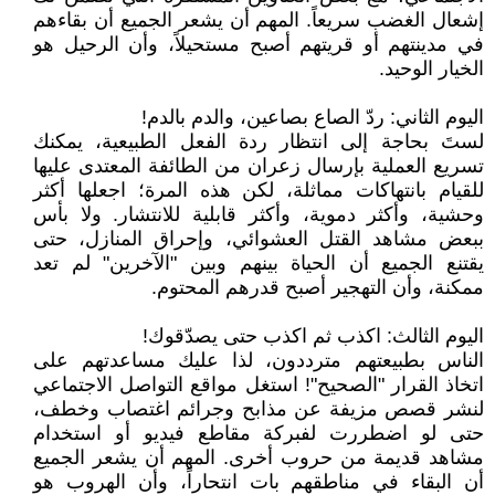
إشعال الغضب سريعاً. المهم أن يشعر الجميع أن بقاءهم
في مدينتهم أو قريتهم أصبح مستحيلاً، وأن الرحيل هو
الخيار الوحيد.
اليوم الثاني: ردّ الصاع بصاعين، والدم بالدم!
لستَ بحاجة إلى انتظار ردة الفعل الطبيعية، يمكنك
تسريع العملية بإرسال زعران من الطائفة المعتدى عليها
للقيام بانتهاكات مماثلة، لكن هذه المرة؛ اجعلها أكثر
وحشية، وأكثر دموية، وأكثر قابلية للانتشار. ولا بأس
ببعض مشاهد القتل العشوائي، وإحراق المنازل، حتى
يقتنع الجميع أن الحياة بينهم وبين "الآخرين" لم تعد
ممكنة، وأن التهجير أصبح قدرهم المحتوم.
اليوم الثالث: اكذب ثم اكذب حتى يصدّقوك!
الناس بطبيعتهم مترددون، لذا عليك مساعدتهم على
اتخاذ القرار "الصحيح"! استغل مواقع التواصل الاجتماعي
لنشر قصص مزيفة عن مذابح وجرائم اغتصاب وخطف،
حتى لو اضطررت لفبركة مقاطع فيديو أو استخدام
مشاهد قديمة من حروب أخرى. المهم أن يشعر الجميع
أن البقاء في مناطقهم بات انتحاراً، وأن الهروب هو