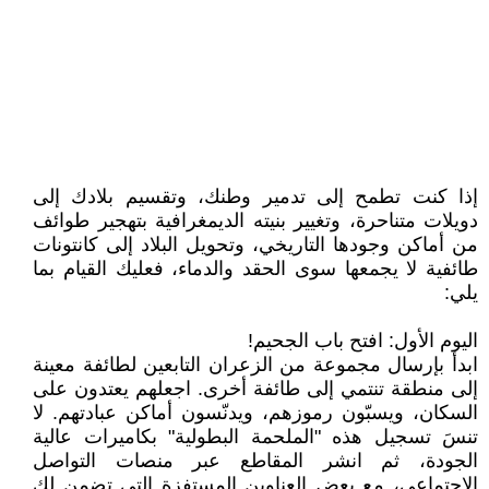
إذا كنت تطمح إلى تدمير وطنك، وتقسيم بلادك إلى
دويلات متناحرة، وتغيير بنيته الديمغرافية بتهجير طوائف
من أماكن وجودها التاريخي، وتحويل البلاد إلى كانتونات
طائفية لا يجمعها سوى الحقد والدماء، فعليك القيام بما
يلي:
اليوم الأول: افتح باب الجحيم!
ابدأ بإرسال مجموعة من الزعران التابعين لطائفة معينة
إلى منطقة تنتمي إلى طائفة أخرى. اجعلهم يعتدون على
السكان، ويسبّون رموزهم، ويدنّسون أماكن عبادتهم. لا
تنسَ تسجيل هذه "الملحمة البطولية" بكاميرات عالية
الجودة، ثم انشر المقاطع عبر منصات التواصل
الاجتماعي، مع بعض العناوين المستفزة التي تضمن لك