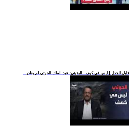
.. قابل للجدل | ليس في كهف.. البخيتي: عبد الملك الحوثي لم يغادر