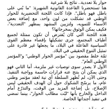
حوار بلا تعددية.. نتائج بلا شرعية
هنا تستحضرنا القاعدة القانونية الشهيرة: "ما بُني على
باطل فهو باطل". فإذا كانت اللجنة التحضيرية للحوار
الوطني قد تشكلت من لون واحد، مع إضافة بعض
الأسماء للتمويه، ولتزيين المشهد بمظهر "التعددية"،
فكيف يمكن الوثوق بمخرجاتها؟
هذه اللجنة التي كان يُفترض أن تكون ممثلة لجميع
أطياف المجتمع، جرى تشكيلها بإقصاء معظم القوى
السياسية الفاعلة في البلاد، ما يجعلها غير قادرة على
تمثيل التنوع الحقيقي في البلاد.
ثمّة خلط مقصود بين "مؤتمر الحوار الوطني" و"المؤتمر
الوطني العام".
الأول لا يصدر سوى توصيات غير ملزمة، أما الثاني فهو
الذي يمكن أن ينتج عنه قرارات حاسمة وواجبة التنفيذ.
وحتى الآن، لم تُظهر السلطة أي نية لعقد مؤتمر وطني
عام، ما يرسّخ الشكوك حول أن الهدف الحقيقي ليس
الإصلاح، بل إضاعة المزيد من الوقت، والتذرّع أمام
الداخل والخارج بأنها "لبّت مطالب الحوار"، بينما تمضي
في تنفيذ أجنداتها الخاصة.