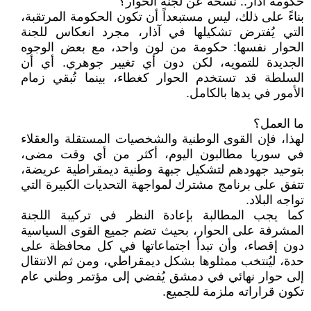
حكومة آذار.. نسخة عن لجنة الحوار؟
بناءً على ذلك، ليس مستبعداً أن تكون الحكومة المرتقبة،
التي يُفترض تشكيلها في آذار، مجرد انعكاس للجنة
الحوار نفسها: حكومة من لون واحد، مع بعض الوجوه
الجديدة للتمويه، لكن دون أي تغيير جوهري. أي أن
السلطة قد تستخدم الحوار كغطاء، بينما تُبقي زمام
الأمور في يدها بالكامل.
ما العمل؟
لهذا، فإن القوى الوطنية والشخصيات المستقلة والعقلاء
في سوريا مطالبون اليوم، أكثر من أي وقت مضى،
بتوحيد جهودهم لتشكيل جبهة وطنية ديمقراطية عريضة،
تتفق على برنامج مشترك لمواجهة التحديات الكبيرة التي
تواجه البلاد.
كما يجب المطالبة بإعادة النظر في تركيبة اللجنة
المشرفة على الحوار، بحيث تضم جميع القوى السياسية
دون إقصاء، وأن تبدأ اجتماعاتها في كل محافظة على
حدة، ليُنتخب ممثلوها بشكل ديمقراطي، ومن ثم الانتقال
إلى حوار نهائي في دمشق يُفضي إلى مؤتمر وطني عام
تكون قراراته ملزمة للجميع.