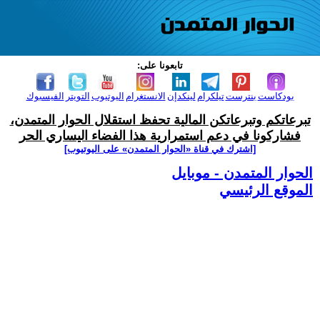
تابعونا على:
بودكاست
بنترست
تيلكرام
لينكدإن
الانستغرام
اليوتيوب
التويتر
الفيسبوك
تبرعاتكم وتبرعاتكن المالية تحفظ استقلال الحوار المتمدن،
فشاركونا في دعم استمرارية هذا الفضاء اليساري الحر
[اشترك في قناة ‫«الحوار المتمدن» على اليوتيوب]
الحوار المتمدن - موبايل
الموقع الرئيسي