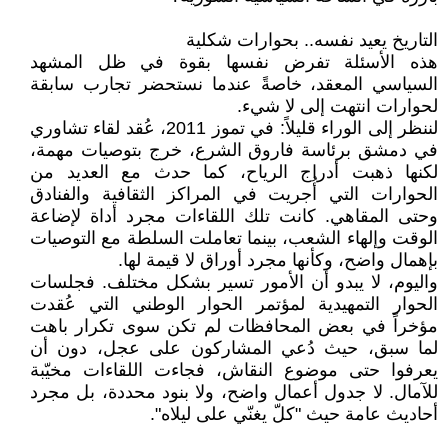
التاريخ يعيد نفسه.. بحوارات شكلية
هذه الأسئلة تفرض نفسها بقوة في ظل المشهد
السياسي المعقد، خاصةً عندما نستحضر تجارب سابقة
لحوارات انتهت إلى لا شيء.
لننظر إلى الوراء قليلاً: في تموز 2011، عُقد لقاء تشاوري
في دمشق برئاسة فاروق الشرع، خرج بتوصيات مهمة،
لكنها ذهبت أدراج الرياح، كما حدث مع العديد من
الحوارات التي أُجريت في المراكز الثقافية والفنادق
وحتى المقاهي. كانت تلك اللقاءات مجرد أداة لإضاعة
الوقت وإلهاء الشعب، بينما تعاملت السلطة مع التوصيات
بإهمال واضح، وكأنها مجرد أوراق لا قيمة لها.
واليوم، لا يبدو أن الأمور تسير بشكل مختلف. فجلسات
الحوار التمهيدية لمؤتمر الحوار الوطني التي عُقدت
مؤخراً في بعض المحافظات لم تكن سوى تكرار باهت
لما سبق، حيث دُعي المشاركون على عجل، دون أن
يعرفوا حتى موضوع النقاش، فجاءت اللقاءات مخيّبة
للآمال. لا جدول أعمال واضح، ولا بنود محددة، بل مجرد
أحاديث عامة حيث "كلّ يغنّي على ليلاه".