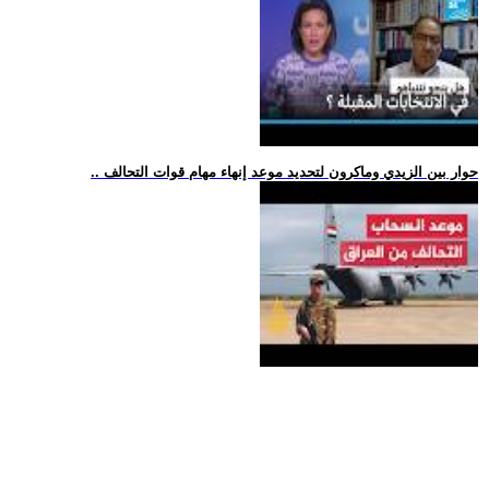
.. حوار بين الزيدي وماكرون لتحديد موعد إنهاء مهام قوات التحالف