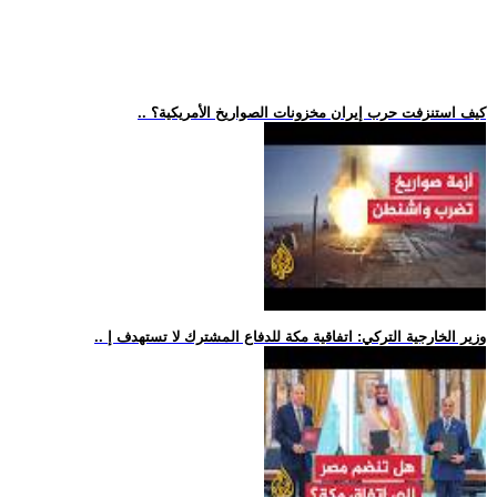
.. كيف استنزفت حرب إيران مخزونات الصواريخ الأمريكية؟
.. وزير الخارجية التركي: اتفاقية مكة للدفاع المشترك لا تستهدف إ