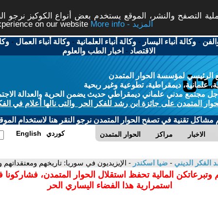
ة التصفح والنشر، الموقع يستخدم بعض أنواع الكوكيز نرجو النق
More info - المزيد
experience on our website
الفن
-
وكالة أنباء اليسار
-
وكالة أنباء العلمانية
-
وكالة أنباء العمال
-
وكا
الاقتصاد
-
اخبار الطب والعلوم
 الرئيسي لمؤسسة الحوار المتمدن
، علمانية، ديمقراطية، تطوعية وغير ربحية
ل مجتمع مدني علماني ديمقراطي حديث يضمن الحرية والعدالة الاجتم
حوار المتمدن على جائزة ابن رشد للفكر الحر والتى نالها أعلام في الفك
م مشاكل تقنية في تصفح الحوار المتمدن نرجو النقر هنا لاستخدام الموقع
كوردي
English
الاخبار
مراكز
الحوار المتمدن
د الفكر الديني
-
ضيا اسكندر
- الإيزيديون في سوريا: تاريخهم ومعتقداتهم 
 وتبرعاتكن المالية تحفظ استقلال الحوار المتمدن، فشاركونا 
استمرارية هذا الفضاء اليساري الحر