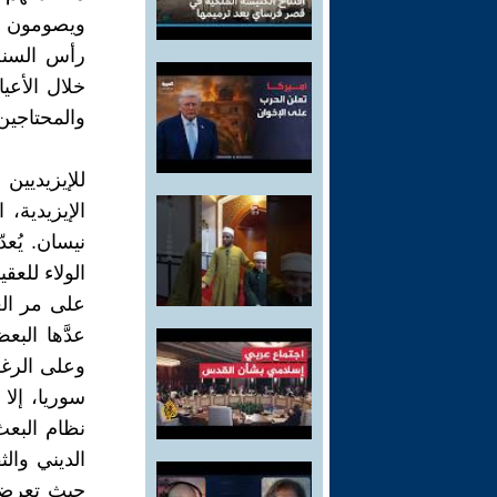
ويصومون عد
رأس السنة.
خلال الأعيا
والمحتاجين 
للإيزيديين
الإيزيدية،
نيسان. يُعد
الولاء للعق
على مر الع
عدَّها البع
وعلى الرغ
سوريا، إل
نظام البعث،
الديني والث
حيث تعرضوا