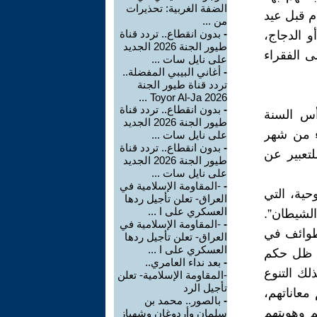
الضفة الغربية: تحذيرات
م قبل عيد
من ...
-
بدون انقطاع.. تردد قناة
و الدجاج،
طيور الجنة 2026 الجديد
لى الفقراء
على نايل سات ...
-
أغاني البيبي المفضلة..
تردد قناة طيور الجنة
2026 Toyor Al-Ja ...
-
بدون انقطاع.. تردد قناة
رأس السنة
طيور الجنة 2026 الجديد
اء من شهر
على نايل سات ...
-
بدون انقطاع.. تردد قناة
لتعبير عن
طيور الجنة 2026 الجديد
على نايل سات ...
-
-المقاومة الإسلامية في
حية، التي
العراق- تعلن تأجيل ردها
العسكري على ا ...
الشيطان”.
-
-المقاومة الإسلامية في
طوائف في
العراق- تعلن تأجيل ردها
العسكري على ا ...
ي ظل حكم
-
بعد نداء العامري..
لك التنوع
-المقاومة الإسلامية- تعلن
تأجيل الرد
معاناتهم،
-
بالصور.. محمد بن
 وهويتهم
سلمان وأردوغان وشهباز