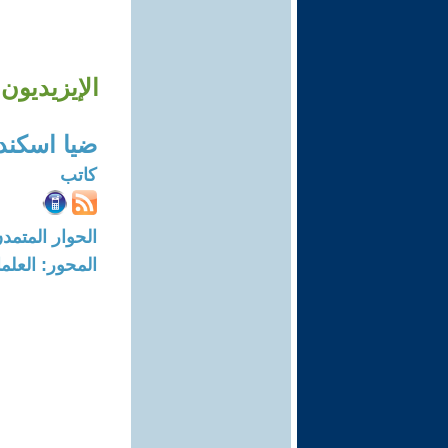
الإيزيديون
ضيا اسكند
كاتب
الحوار المتمدن-العدد: 8260 - 25
المحور: العلما