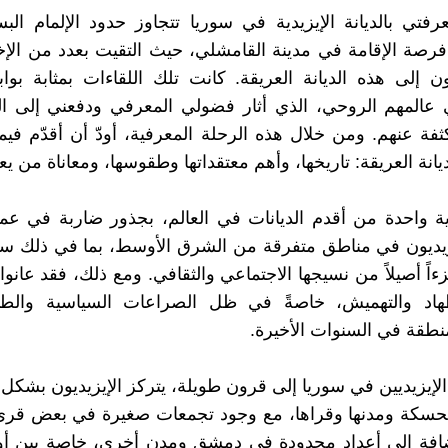
فتي بالديانة الإيزيدية في سوريا تتجاوز حدود الإلمام ال
رصة الإقامة في مدينة القامشلي، حيث التقيت بعدد من الإخ
ون إلى هذه الديانة العريقة. كانت تلك اللقاءات بمثابة بواب
 عالمهم الروحي، الذي أثار فضولي المعرفي ودفعني إلى 
فة عنهم. ومن خلال هذه الرحلة المعرفية، أودّ أن أقدّم فيما
انة العريقة: تاريخها، وأهم معتقداتها وطقوسها، ومعاناة من يعت
زيدية واحدة من أقدم الديانات في العالم، بجذور ضاربة في عمق
زيديون في مناطق متفرقة من الشرق الأوسط، بما في ذلك سو
اً أصيلاً من نسيجها الاجتماعي والثقافي. ومع ذلك، فقد عانوا
اد والتهميش، خاصةً في ظل الصراعات السياسية والطائ
نطقة في السنوات الأخيرة.
الإيزيديين في سوريا إلى قرون طويلة، يتركز الإيزيديون بشك
حسكة ومدنها وقراها، مع وجود تجمعات صغيرة في بعض قر
ضافة إلى أعداد محدودة في دمشق ومدن أخرى، خاصة بين أول