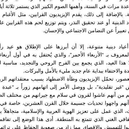
ة مرات في السنة، وأهمها الصوم الكبير الذي يستمر ثلاثة أيا
 بالإضافة إلى ذلك، يقدم الإيزيديون القرابين، مثل الأغنام أ
د الدينية أو عند تحقيق النذر، ويتم توزيع لحم هذه القرابين ع
تعبيراً عن التضامن الاجتماعي والإحسان.
 أعياد دينية متنوعة، إلا أن أبرزها على الإطلاق هو عيد 
 المعروف بـ “الأربعاء الأحمر”، والذي يُحتفل به في أول أربع
ّ هذا العيد، الذي يجمع بين الفرح الروحي والتجديد، مناسبة ل
يدة والاحتفاء ببداية عام جديد مليء بالأمل والبركات.
صور، تحمّل الإيزيديون وطأة الاضطهاد بسبب معتقداتهم الرو
ض “غير تقليدية”، بل ووصل الأمر إلى اتهامهم زوراً بـ “عبدة 
م من أنهم عاشوا لقرون في سلام مع جيرانهم من مختلف ال
ا أنهم واجهوا تحديات جسيمة خلال القرن العشرين، خاصة ف
 الذي عمل على تعزيز الهوية العربية والإسلامية، متجاهلاً بذ
قافي الغني الذي تتمتع به المنطقة. أدى هذا الوضع إلى تفاقم 
 للتهميش والإقصاء، مما زاد من صعوبة الحفاظ على تراثهم