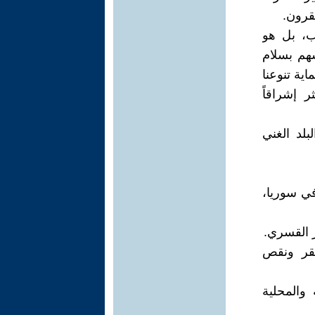
قرون.
ب، بل هو
هم بسلام
اية تنوعنا
ر إشراقاً
بلد الغني
في سوريا،
ر القسري.
فقر ونقص
والمحلية