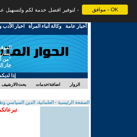
موافق - OK
لتوفير افضل خدمة لكم ولتسهيل عملي
أخبار عامة
-
وكالة أنباء المرأة
-
اخبار الأدب و
الموقع
يسارية
"من أج
حاز ال
إذا لديك
الزوار
اضافة/خدمات
بحث/الارشيف
الصفحة الرئيسية
-
العلمانية، الدين السياسي ونق
تبرعاتكم