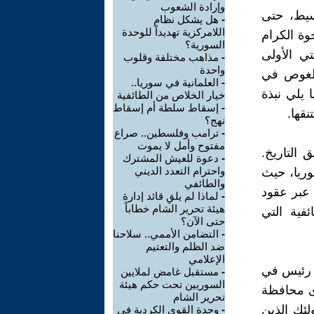
وإرادة الشعوب
بسيط، حتى
-
هل يشكل نظام
اللامركزية تهديداً للوحدة
وة الكرام
السورية؟
تي الأولى
-
مذاهب مختلفة وقلوب
واحدة
الغوص في
-
العلمانية في سوريا..
 يلي نبذة
خيار الخلاص من الطائفية
-
إسقاط سلطة أم إسقاط
نقها.
نهج؟
-
ترامب وفلسطين.. صراع
مفتوح وأمل لا يموت
 التاريخ.
-
دعوة للعيش المشترك
واحترام التعدد الديني
ريا، حيث
والطائفي
 عبر عقود
-
لماذا لم يلقِ قائد إدارة
هيئة تحرير الشام خطاباً
فية التي
حتى الآن؟
-
التضامن الأممي.. سلاحنا
ضد الظلم والتعتيم
الإعلامي
ل رئيس في
-
مستقبل غامض لملايين
السوريين تحت حكم هيئة
ى محافظة
تحرير الشام
ئك الذين
-
وحدة القوى الكردية في