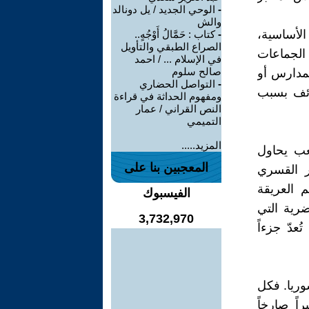
-
الوحي الجديد / يل دونالد
والش
الأساسية،
-
كتاب : حَمَّالُ أَوْجُهٍ..
الصراع الطبقي والتأويل
 الجماعات
في الإسلام ... / احمد
صالح سلوم
لمدارس أو
-
التواصل الحضاري
ائف بسبب
ومفهوم الحداثة في قراءة
النص القراني / عمار
التميمي
المزيد.....
عب يحاول
المعجبين بنا على
ر القسري
م العريقة
الفيسبوك
ضرية التي
3,732,970
عدّ جزءاً
وريا. فكل
ً صارخاً