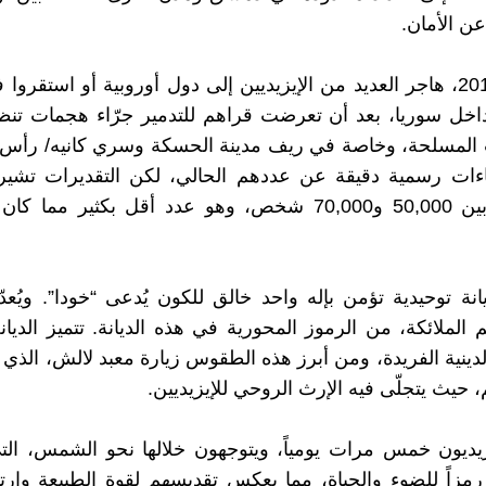
 عن الأمان.
بعد عام 2011، هاجر العديد من الإيزيديين إلى دول أوروبية أو استقر
ً داخل سوريا، بعد أن تعرضت قراهم للتدمير جرّاء هجمات ت
المسلحة، وخاصة في ريف مدينة الحسكة وسري كانيه/ رأس ال
ءات رسمية دقيقة عن عددهم الحالي، لكن التقديرات تشير 
يتراوحون بين 50,000 و70,000 شخص، وهو عدد أقل بكثير مما
ديانة توحيدية تؤمن بإله واحد خالق للكون يُدعى “خودا”. ويُع
الملائكة، من الرموز المحورية في هذه الديانة. تتميز الديانة 
دينية الفريدة، ومن أبرز هذه الطقوس زيارة معبد لالش، الذي ي
 حيث يتجلّى فيه الإرث الروحي للإيزيديين.
يديون خمس مرات يومياً، ويتوجهون خلالها نحو الشمس، التي
رمزاً للضوء والحياة، مما يعكس تقديسهم لقوة الطبيعة وارتب