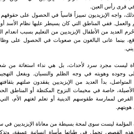
 في قرى رأس العين.
لك، واجه الإيزيديون تمييزاً قاسياً في الحصول على حقوقهم 
م والعمل. ففي المناطق التي كان يسيطر عليها نظام الأسد أو
ُرم العديد من الأطفال الإيزيديين من التعليم بسبب انعدام ا
دقع، بينما عانى البالغون من صعوبات في الحصول على وظ
يني.
ناة ليست مجرد سرد لأحداث، بل هي نداء استغاثة من ش
ى وجوده وهويته في وجه الظلم والنسيان. وبفعل التهجي
المتواصل، بدأ العديد من الإيزيديين يفقدون صلتهم بثقافته
الأصيلة، خاصة في مخيمات النزوح المكتظة أو المناطق الح
الفرص لممارسة طقوسهم الدينية أو تعلم لغتهم الأم، التي تُ
هويتهم.
ة المؤلمة ليست سوى لمحة بسيطة من معاناة الإيزيديين في س
ه القصص تحمل في طياتها مأساة إنسانية عميقة، وتذكيرا