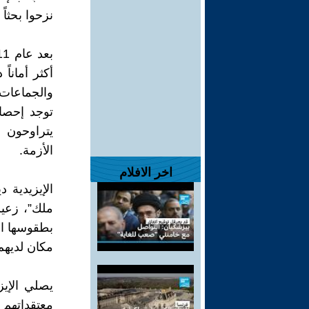
نزحوا بحثاً
أكثر أمانا
والجماعات 
توجد إحصا
الأزمة.
اخر الافلام
الإيزيدية 
ملك”، زعيم 
بطقوسها ال
مكان لديهم،
يصلي الإيز
معتقداتهم 