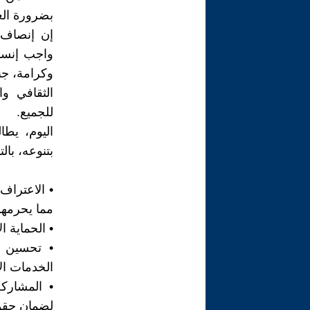
بضرورة الع
إن إنصاف 
واجب إنسا
وكرامة، جنب
الثقافي وا
للجميع.
اليوم، يطا
بتنوعه، بال
• الاعتراف 
مما يحرمهم
• الحماية 
• تحسين أ
الخدمات ال
• المشارك
لضمان حقوق