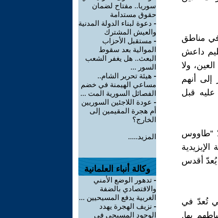
سوريا.. مفتاح لضمان
حقوق مستدامة
-
دعوة لبناء الدولة المدنية
والعيش المشترك
وا في مناطق
-
مستقبل الأحزاب
الموالية بعد سقوط
نظيم داعش
البعث.. هل يغفر الشعب
عين، ولا
السور ...
-
هيئة تحرير الشام..
إلى أنهم
مساعي الهيمنة في خضم
 كان عليه قبل
الفصائل السورية المت ...
-
عودة اللاجئين السوريين
أم هجرة المقيمين إلى
الخارج؟
دّ “طاووس
المزيد.....
الإيزيدية
ُعدّ أقدس
وكالة أنباء العلمانية
-
تدهور الوضع الأمني
والاقتصادي بالضفة
الغربية يدفع المسيحيين ...
 تُعدّ في
-
نزيف الهجرة يهدد
اطهم بها.
الوجود المسيحي في