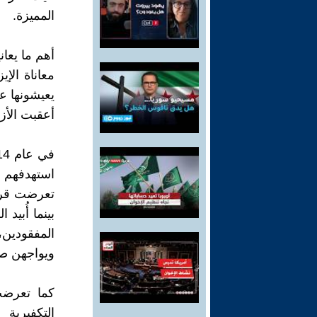
المميزة.
أهم ما يعان
معاناة الإ
يعيشونها ع
أعقبت الأزم
استهدفهم 
تعرضت قرى 
بينما أُبيد
المفقودين،
ويواجهن صع
كما تعرضت
التكفيرية