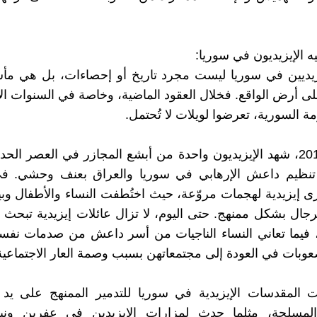
يه الإيزيديون في سوريا:
يزيديين في سوريا ليست مجرد تاريخ أو إحصاءات، بل هي مأ
لى أرض الواقع. فخلال العقود الماضية، وخاصة في السنوات الأ
ة السورية، تعرضوا لويلات لا تُحتمل.
في عام 2014، شهد الإيزيديون واحدة من أبشع المجازر في العصر الح
تنظيم داعش الإرهابي في سوريا والعراق بعنف وحشي. ف
إيزيدية لهجمات مروّعة، حيث اختُطفت النساء والأطفال وبيع
 الرجال بشكل ممنهج. حتى اليوم، لا تزال عائلات إيزيدية تبحث 
 فيما تعاني النساء الناجيات من أسر داعش من صدمات نفسي
وبات في العودة إلى مجتمعاتهن بسبب وصمة العار الاجتماعية
 المقدسات الإيزيدية في سوريا للتدمير الممنهج على يد 
 المسلحة، مثلما حدث لمزارات الإيزيدين في عفرين ون