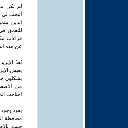
لم تكن معر
أتيحت لي ف
الذين ينتم
للتعمق في
قراءات مكث
عن هذه الدي
تُعدّ الإي
يعيش الإي
يشكلون جزء
من الاضطه
اجتاحت الم
يعود وجود 
محافظة ال
حلب، بالإ