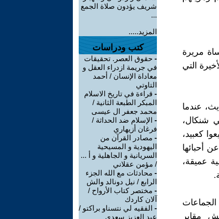
شريف يؤدون صلاة الجمع
...
المزيد.....
كتب ودراسات
ساة مريرة
-
حقوق العصر. تحقيقات
خيرة التي
في جريمة ازدراء العقل و
معاداة الإنسان / أحمد
التاوتي
-
قراءة في تاريخ الاسلام
المبكر الطبعة الثانية /
ديث، عندما
محمد جعفر ال عيسى
ي شنكال،
-
الإسلام ضد الحداثة /
فرغان أزيهاري
وا كعبيد،
-
مصادر القرآن من
اليهودية و المسيحية
عن أحبائها
السريانية و الجاهلية و أ ...
ة عميقة،
/ مؤمن عقلاني
-
محادثات مع الله الجزء
.
الرابع / نيل دونالد والش
-
مختصر كتاب الأرواح /
آلان كاردك
الجماعات
-
الفقيه لي نتسناو براكتو /
بش مقابر
عبد العزيز سعدي