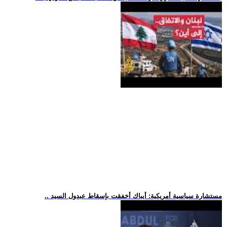
.. مستشارة سياسية أمريكية: أيباك أخفقت بإسقاط عبدول السيد