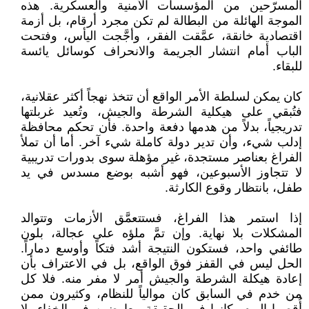
المسرّحين من المؤسسات الأمنية والعسكرية. هذه
الموجة الهائلة من البطالة لم تكن مجرد أرقام، بل أزمة
اقتصادية خانقة، عمَّقت الفقر، وأجَّجت اليأس، وفتحت
الباب أمام انتشار الجريمة والانحراف كوسائل يائسة
للبقاء.
كان يمكن لسلطة الأمر الواقع أن تتخذ نهجاً أكثر عقلانية،
فتُبقي على هيكلية الشرطة والجيش، وتُعيد غربلتها
تدريجياً، بدلاً من هدمها دفعة واحدة. فأن تحكم محافظة
إدلب شيء، وأن تدير دولة كاملة شيء آخر. أما أن تملأ
الفراغ بعناصر مستجدة، غير مؤهلة سوى بدورات تدريبية
لا تتجاوز الأسبوعين، فهو أشبه بوضع مسدس في يد
طفل، بانتظار وقوع الكارثة.
إذا استمر هذا الفراغ، فستتعمَّق الأزمات وتتوالد
المشكلات بلا نهاية. وإن تمَّ ملؤه على عجالة، بلون
طائفي واحد، فستكون النتيجة أشد فتكاً وأوسع دماراً.
الحل ليس في القفز فوق الواقع، بل في الاعتراف بأن
إعادة هيكلة الشرطة والجيش أمر لا مفر منه. فلا كل
من خدم في السابق كان موالياً للنظام، وكثيرون ممن