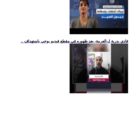
.. فادي بدرية لـ-العربية- بعد ظهوره في مقطع فيديو يوحي باستهداف