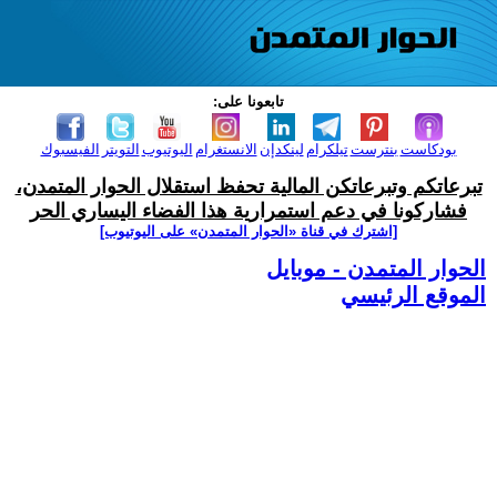
تابعونا على:
بودكاست
بنترست
تيلكرام
لينكدإن
الانستغرام
اليوتيوب
التويتر
الفيسبوك
تبرعاتكم وتبرعاتكن المالية تحفظ استقلال الحوار المتمدن،
فشاركونا في دعم استمرارية هذا الفضاء اليساري الحر
[اشترك في قناة ‫«الحوار المتمدن» على اليوتيوب]
الحوار المتمدن - موبايل
الموقع الرئيسي