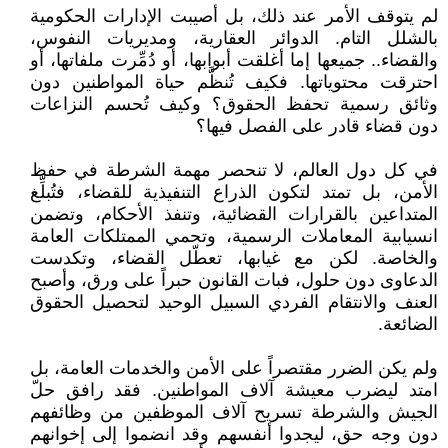
لم يتوقف الأمر عند ذلك، بل أصيبت الإدارات الحكومية
بالشلل التام. الدوائر العقارية، ومديريات النفوس،
والقضاء.. جميعها إما أغلقت أبوابها، أو دُمِّرت ملفاتها، أو
احترقت محتوياتها. فكيف تُنظَّم حياة المواطنين دون
وثائق رسمية تحفظ الحقوق؟ وكيف تُحسم النزاعات
دون قضاء قادر على الفصل فيها؟
في كل دول العالم، لا تنحصر مهمة الشرطة في حفظ
الأمن، بل تمتد لتكون الذراع التنفيذية للقضاء، فتُبلِّغ
المتداعين بالقرارات القضائية، وتنفذ الأحكام، وتضمن
انسيابية المعاملات الرسمية، وتحمي الممتلكات العامة
والخاصة. لكن مع غيابها، تعطّل القضاء، وتكدست
الدعاوى دون حلول، فبات القانون حبراً على ورق، وأصبح
العنف والانتقام الفردي السبيل الوحيد لتحصيل الحقوق
الضائعة.
ولم يكن الضرر مقتصراً على الأمن والخدمات العامة، بل
امتد ليضرب معيشة آلاف المواطنين. فقد رافق حلّ
الجيش والشرطة تسريح آلاف الموظفين من وظائفهم
دون وجه حق، ليجدوا أنفسهم وقد انضموا إلى إخوانهم