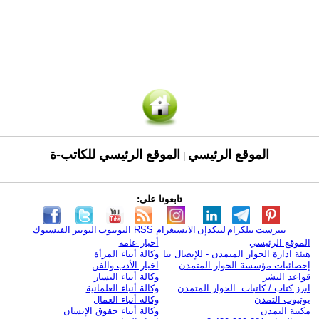
الموقع الرئيسي
الموقع الرئيسي للكاتب-ة
|
تابعونا على:
بنترست
تيلكرام
لينكدإن
الانستغرام
RSS
اليوتيوب
التويتر
الفيسبوك
الموقع الرئيسي
أخبار عامة
هيئة ادارة الحوار المتمدن - للإتصال بنا
وكالة أنباء المرأة
إحصائيات مؤسسة الحوار المتمدن
اخبار الأدب والفن
قواعد النشر
وكالة أنباء اليسار
ابرز كتاب / كاتبات الحوار المتمدن
وكالة أنباء العلمانية
يوتيوب التمدن
وكالة أنباء العمال
مكتبة التمدن
وكالة أنباء حقوق الإنسان