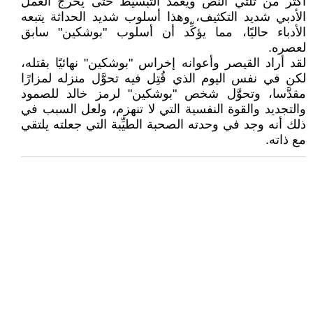
أكثر من ثلثي النص ويعمد التبسيط حتى يخرج العمل
الأدبي شديد التكثيف، وهذا أسلوب شديد الحداثة يتبعه
الأدباء حاليًا، مما يؤكِّد أن أسلوب "بوشكين" سابق
لعصره.
لقد أراد القيصر وأعوانه إخراس "بوشكين" نهائيًا بقتله،
لكن في نفس اليوم الذي قُتِل فيه تحوَّل منزله لمزارًا
مقدَّسا، وتحوَّل شخص "بوشكين" لرمز خالد للصمود
والتجديد والقوة النفسية التي لا تنهزم، ولعل السبب في
ذلك أنه وجد في وحدته الصحبة الطيِّبة التي جعلته يلتقي
مع ذاته.