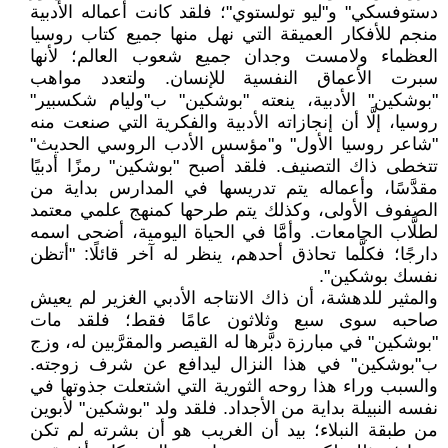
دستوفسكي" و"ليو تولستوي"؛ فلقد كانت أعماله الأدبية
منجم للأفكار العميقة التي نهل منها جميع كتاب روسيا
العظماء ولامست وجدان جميع شعوب العالم؛ لأنها
سبرت الأعماق النفسية للإنسان. ولتعدد مواهب
"بوشكين" الأدبية، ينعته "بوشكين" ب"وليام شكسبير"
روسيا، إلَّا أن إنجازاته الأدبية والفكرية التي صنعت منه
"شاعر روسيا الأول" و"مؤسس الأدب الروسي الحديث"
تتخطى ذاك التصنيف. فلقد أصبح "بوشكين" رمزًا أدبيًا
مقدَّسًا، وأعماله يتم تدريسها في المدارس بداية من
الصفوف الأولى، وكذلك يتم طرحها كمنهج علمي معتمد
لطلَّاب الجامعات. وأمَّا في الحياة اليومية، أضحى اسمه
دارجًا؛ فكلَّما تحاذق أحدهم، ينظر له آخر قائلًا: "أتظن
نفسك بوشكين".
والمثير للدهشة، أن ذاك الانتاجه الأدبي الغزير لم يعيش
صاحبه سوى سبع وثلاثون عامًا فقط؛ فلقد مات
"بوشكين" في مبارزة دبَّرها له القيصر والمقرَّبين له، وزج
ب"بوشكين" في هذا النزال ليدافع عن شرف زوجته.
والسبب وراء هذا روحه الثورية التي اشتعلت جذوتها في
نفسه النبيلة بداية من الأجداد. فلقد ولد "بوشكين" لأبوين
من طبقة النبلاء؛ بيد أن الغريب هو أن بشرته لم تكن