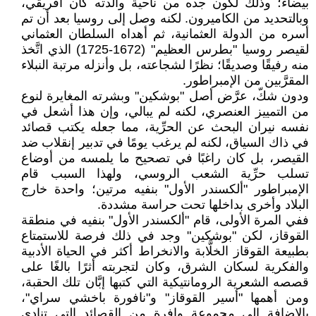
بيضاء؛ وذلك لكون جده من ناحية والدته كان أفريقي،
وبالتحديد من الكاميرون. لكنه وصل إلى روسيا بعد أن تم
أسره من الدولة العثمانية، ثم أهداه السلطان العثماني
لقيصر روسيا "بطرس العظيم" (1672-1725) الذي اتَّخذ
منه رفيقًا وصديقًا؛ نظرًا لشجاعته، بل وأنزله مرتبة النبلاء
المقرَّبين من الإمبراطور.
ودون شكّ، عرَّض أصل "بوشكين" وبشرته المغايرة لنوع
من التمييز العنصري، لكنه لم يبالي، وإن هذا أشعل في
نفسه نيران البحث عن الحرِّية، مما جعله يكتب قصائد
في ذاك السياق، لكنه لم يرغب يومًا في تدبير إنقلاب ضد
القيصر، بل كان راغبًا في تصحيح ما يلمسه من أوضاع
تسلب حرِّية الشعب الروسي، ولهذا السبب قام
الإمبراطور "ألكسندر الأول" بنفيه مرتين؛ واحدة خارج
البلاد وأخرى بداخلها تحت حراسة مشددة.
ففي المرة الأولى، قام "ألكسندر الأول" بنفيه في منطقة
القوقاز، لكن "بوشكين" وجد في ذلك فرصة للاستمتاع
بطبيعة القوقاز الخلَّابة والانخراط أكثر في الحياة الأدبية
والفكرية لسكان الشرق، وكان لتجربته أثرًا بالغًا على
قصصه الشعرية الرومانتيكية التي كتبها إبَّان تلك الحقبة،
ومن أهمها "أسير القوقاز" و"نافورة باخشي سراي"،
بالإضافة إلى مجموعة وافرة من القصائد التي تنادي