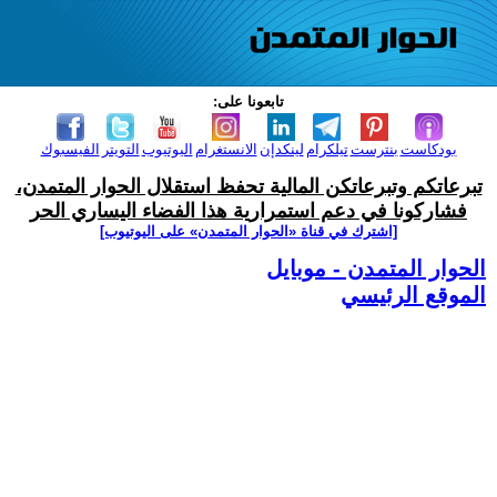
تابعونا على:
بودكاست
بنترست
تيلكرام
لينكدإن
الانستغرام
اليوتيوب
التويتر
الفيسبوك
تبرعاتكم وتبرعاتكن المالية تحفظ استقلال الحوار المتمدن،
فشاركونا في دعم استمرارية هذا الفضاء اليساري الحر
[اشترك في قناة ‫«الحوار المتمدن» على اليوتيوب]
الحوار المتمدن - موبايل
الموقع الرئيسي