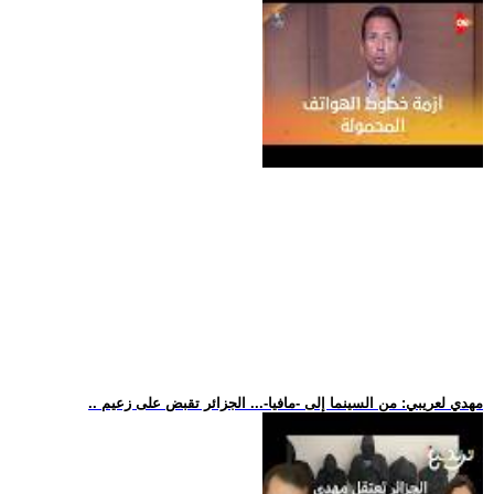
.. مهدي لعريبي: من السينما إلى -مافيا-... الجزائر تقبض على زعيم