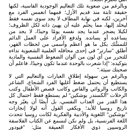
وبالرغم من صعوبة تلك التعاليم الوجودية القاسية، لكنها
حقيقة ثابتة منذ قديم الأزل؛ فمهما انغمس الفرد مع
آخرين، لكنه في نهاية المطاف لا يجد سوى نفسه فقط
ليخلد إليها، مما يحتِّم عليه أن يهيئ ذاته لكل الظروف؛
لكيلا يضجر عندما يجد نفسه يومًا وحيدًا، لا يجد من
يساعده أو يسانده. ولدفع الأفراد على العمل الدائم
للتمسُّك بكل ما هو أعظم وأسمى من لحظات القهر،
أطلق "سارتر" في إحدى محافله العلمية الشعبوية نداءه
للتحرر من أي لون من ألوان الضغوط النفسية والمادية
بتوكيده: "إذا شعرت بالوحدة عندما تكون وحيدًا، فاعلم أن
صحبتك سيئة."
وبالرغم من سهولة إطلاق العبارات والتعاليم التي لا
يستطيع أن يحتمل ضغط أغلبها الفرد الشجاع، الشاعر
والكاتب والروائي والقاص وكاتب قصص الأطفال وكتب
الرحلات "ألكسندر بوشكين" لم يستطع فقط احتمال كل
هذا القدر من العذاب النفسي، بل أيضًا أن يغيّر وجه
تاريخ روسيا للأبد؛ ويكفي القول أنه لولا إنجازات
"بوشكين" اللغوية والأدبية والفكرية لكانت روسيا تتحدث
اللغة الفرنسية، بل ولم نكن لنسمع عن الكتاب الفلاسفة
الروسيين ذوي الأفكار العميقة مثل: "فيودور