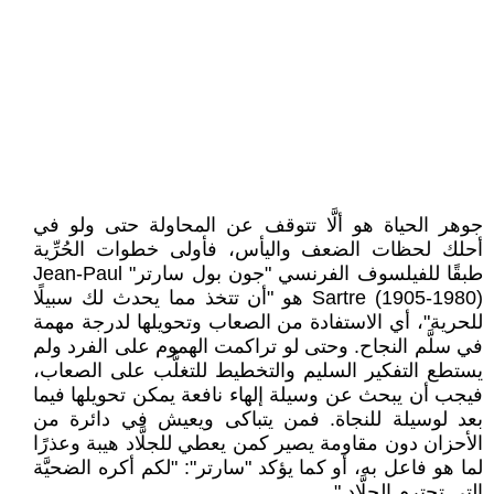
جوهر الحياة هو ألَّا تتوقف عن المحاولة حتى ولو في
أحلك لحظات الضعف واليأس، فأولى خطوات الحُرِّية
طبقًا للفيلسوف الفرنسي "جون بول سارتر" Jean-Paul
Sartre (1905-1980) هو "أن تتخذ مما يحدث لك سبيلًا
للحرية"، أي الاستفادة من الصعاب وتحويلها لدرجة مهمة
في سلَّم النجاح. وحتى لو تراكمت الهموم على الفرد ولم
يستطع التفكير السليم والتخطيط للتغلُّب على الصعاب،
فيجب أن يبحث عن وسيلة إلهاء نافعة يمكن تحويلها فيما
بعد لوسيلة للنجاة. فمن يتباكى ويعيش في دائرة من
الأحزان دون مقاومة يصير كمن يعطي للجلَّاد هيبة وعذرًا
لما هو فاعل به، أو كما يؤكد "سارتر": "لكم أكره الضحيَّة
التي تحترم الجلَّاد."