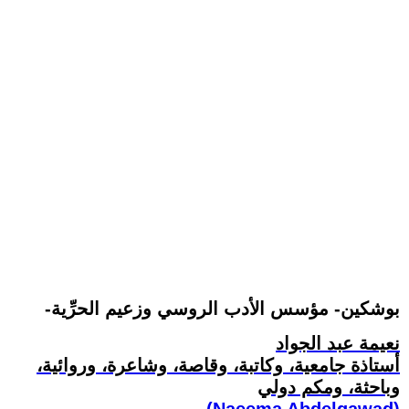
-بوشكين- مؤسس الأدب الروسي وزعيم الحرِّية
نعيمة عبد الجواد
أستاذة جامعية، وكاتبة، وقاصة، وشاعرة، وروائية،
وباحثة، ومكم دولي
(Naeema Abdelgawad)