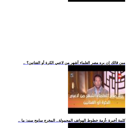
.. مين قالك إن بره مصر العلماء أشهر من لاعبي الكرة أو الفنانين؟
.. كلمة أخيرة -أزمة خطوط الهواتف المحمولة.. المخرج سامح سند: ما