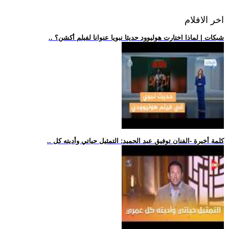
اخر الافلام
.. شبكات | لماذا اختارت هوليوود حديثا نبويا عنوانا لفيلم أكشن؟
.. كلمة أخيرة -الفنان توفيق عبد الحميد: التمثيل حياتي وأديته كل