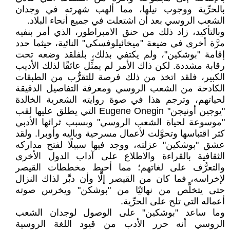
بالحرِّية ووجوب نيلها، مما ألهب شهرته في وجدان
الشعب الروسي بعد أن اشتعلت في جميع أنحاء البلاد.
وبالتأكيد، زاد ذلك من حنق الامبراطور، الذي أمر بنفيه
مرَّة أخرى في ضيعة "ميخائيلوفسكي" النائية، حيثما حدد
إقامة "بوشكين"، ولم يكتفي بذلك، بلفلقد وضعه تحت
رقابة مشددة. لكن ذاك الأمر لم يمثِّل عائقًا لذلك الأديب
الكبير، فلقد اتخذ من ذلك فرصة للتقرُّب من الطبقات
الكادحة من الشعب الروسي ومعرفة التفاصيل الدقيقة
لحياتهم، وترجم هذا في صوة روايته الشعرية الخالدة
"يوجين أونيجن" Eugene Onegin التي يطلق عليها لقب
"موسوعة لحياة الشعب الروسي" وبسبب ثرائها الأدبي
كثر اقتباسها وتحوَّلت لأعمال مسرحية وباليه وأوبرا. ولقد
عشق "بوشكين" عزلته، ووجد فيها سبيلًا لفتح مداركه
الثقافية بالقراءة والاطلاع على آداب الدول الأخرى
والتعرُّف على لغاتهم؛ مما أحبط مخططات القيصر
لإخراسه، فما كان من القيصر إلَّا وأن دبَّر لذاك النزال
حتى يتخلَّص من نهائيًا من "بوشكن" ويخرس صوته
أعماله التي تلح على الحرِّية.
وما ساعد "بوشكين" على الوصول لوجدان الشعب
الروسي أنه حرر الأدب من قيود اللغة الروسية