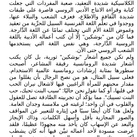
الكلاسيكية شديدة التعقيد، صعبة المفردات التي جعلت
كتابة وقراءة الانتاج الأدبي الروسي قاصرة على طبقات
شديدة الثَّقافة والاطلاع، فعزف الشعب والنبلاء عنها،
ووجدوا في تعلُّم اللغة الفرنسية السبيل للحرِّية من تعقيد
وغموض اللغة الأم التي تختلف تمامًا عن اللغة الدَّارجة.
فما كان من "بوشكين" إلَّا أن كتب أعماله الأدبية باللغة
الروسية الدَّارجة، وهي نفس اللغة التي يستخدمها
الشعب الروسي حتى الآن.
ولم تكن جميع أشعار "بوشكين" ثورية، بل كان يكتب
أشعار شديدة الرومانسية رقيقة المشاعر، أصبحت
سطورها بمثابة إرشادات رومانسية عالمية الاستخدام.
فعلى سبيل المثال، هو من نصح الرجال بأن يقللوا من
مقدار محبتهم للمرأة الراغبين فيها لاشعال نيران الحب
في قلبها، أو كما نقول نحن حاليًا: "سيب البنت تحبك، حب
البنت تسيبك". مما يؤكِّد أن تجربيته الصَّادقة تصل للعقول
والقلوب في آن واحد؛ لرغبته في ملامسة وجدان العامة.
ولعل هذا كان أيضًا سببًا في إيثاره للتعبير عن المواقف
والصور المجازية بأقل وأسهل الكلمات. وذاك الإيجاز
والبعد عن الإسهاب كان يأخذ منه مجهودًا عظيمًا، فلقد
عرضت مسودة لأحد أعماله تبيَّن فيها أنه كان يشطب