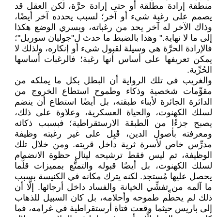
منطقة إرادة مطلقة أو حتى إرادة حرَّة، لكن العقل قد
يصمم على رغبة شيء أو آخر؛ لسبب يحدده آخر أيضًا،
وذاك الآخر له آخر يحد من رغباته، ويسري الوضع هكذا
إلى ما لا نهاية." وهذا بالضبط ما حدث ل"جوليان سوريل"؛
فالإرادة الحرَّة هي وسيلة لقبول شيء أو إنكاره، ولذلك لا
يمكن تعريفها على أساس أنها رغبة؛ فالرغبات أساسها
الحُرِّية.
والغريب في تلك الرواية أن البطل بكل ما يملكه من
مقوِّمات شخصية وذكاء وطموح استطاع الخروج من
الدائرة الجائرة لأبناء طبقته، بل أيضًا استطاع أن ينضم
لسلك الكهنوت، والحياة العسكرية، وعلاوة على ذلك،
يصبح جزءًا من الطبقة الارستقراطية؛ فبسبب ذكائه
ومعرفته بأصول الدين، قَبِل على غير رغبته وظيفة
مدرِّس خاص لأسرة ثرية داخل قريته. ومن خلال تلك
الوظيفة، تم ليس فقط ترشيحه لينال حظوة الانضمام
لسلك الكهنوت، بل أيضًا قبوله والتمتُّع بمميزات قلَّما
يحصل عليها مُستجد. لكنه يترك مكانه في الكنيسة بسبب
ما آلمه من تفشِّي الخيانة والفساد داخل أرجائها. إلَّا أن
ذلك لم يحطِّم طموحه وأحلامه، بل كان السبيل للذهاب
إلى باريس حيثما وقعت فتاة أرستقراطية في غرامه، فما