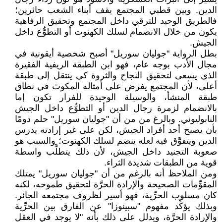
الدين. وبين قطبي المجتمع يقف أبناء الشعب حائرين؛
فالطريق الوحيد للترقي داخل المجتمع وتحقيق الرفاهية
يكون من خلال الانضمام لسلك الكهنوت أو التطوُّع داخل
الجيش.
بطل الرواية "جوليان سوريل" أصبح شخصية أيقونية في
مجال الأدب بوجه عام، فهو ابن الطبقة الريفية الفقيرة
الذي يسعى لتحقيق النجاح والثروة كي ينتقل إلى طبقة
أعلى، لأن المجتمع يفرض على أمثاله المكوث في نطاق
طبقة المنشأ، والوسيلة الوحيدة للفرار تكون إما
بالانضمام لزمرة رجال الدين أو التطوُّع داخل الجيش
النابوليوني. وبالرغ من من أن "جوليان سوريل" حلم دومًا
بأن يصبح أحد أفراد الجيش، لكن على غير إرادته يدرس
الدين ويتفوَّق فيه لعله ينضم لسلك الكهنوت؛ والسبب هو
صعوبة التجنيد داخل الجيش، لأن ذلك يتطلَّب واسطة
قوية من الطبقات شديدة الثراء.
ومن الملاحظ أنه بالرغم من أن "جوليان سوريل" يمتلك
المقوِّمات الصحيحة والإرادة الحرَّة لتحقيق طموحه، لكنه
كان مسلوب الحرِّية، فهو أسير لظروف مجتمعه الجائر.
وبذلك يؤكِّد مفهوم "سبينوزا" عن الفارق بين الحرِّية
والإرادة الحرَّة، ويدلل على ذلك بأنه "لا يوجد في العقل