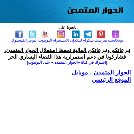
تابعونا على:
بودكاست
بنترست
تيلكرام
لينكدإن
الانستغرام
اليوتيوب
التويتر
الفيسبوك
تبرعاتكم وتبرعاتكن المالية تحفظ استقلال الحوار المتمدن،
فشاركونا في دعم استمرارية هذا الفضاء اليساري الحر
[اشترك في قناة ‫«الحوار المتمدن» على اليوتيوب]
الحوار المتمدن - موبايل
الموقع الرئيسي