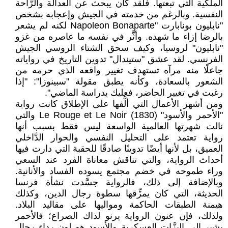
الملكية التي تبعتها. فلقد كان يبحث عن العدالة والرَّاحة
النفسية. وبالرغم من خدمته في الجيش وإعجابه بشخص
"نابليون بونابارت "Napoleon Bonaparte لكنه لم يشعر
بالرضا إزاء ما شهده. وأثَّر في نفسه ما عاصره من غزو
"نابليون" لروسيا، وكيف سحق الشتاء الروسي الجيش
الفرنسي. لقد عشق "ستيندال" تدوين التاريخ في رواياته
جاعلًا منه مرآه تستهدف تغيير واقعه الذي حرمه من
الشعور بالسعادة، وكأنه يطبق مقولة "سبينوزا": "إذا
رغبت في تغيير الحاضر، فعليك بدراسة الماضي".
ومن أشهر الأعمال التي ألَّفها على الإطلاق كانت رواية
"الأحمر والأسود" Le Rouge et Le Noir (1830) والتي
نالت شهرتها العالمية الواسعة ليس فقط بسبب أنها
رواية تعتمد على التحليل النفسي والحوار الدَّاخلي
العميق، بل لأنها أيضًا تدوينًا صادقًا للحقبة التي دارت فيها
أحداث الرواية، والتي تناقش معاناة الفرد عند السعي
وراء طموحه في خضم مجتمع يسوده الفساد والأنانية.
وبالإضافة إلى ذلك، فالرواية جسَّدت نشأة فرنسا
الحديثة، التي كان يمزِّقها سطوة رجال الدين، وكذلك
هيمنة الطبقات الحاكمة ومواليها على مقاليد البلاد.
ولذلك، فإن عنون الرواية يرنو لذاك الصراع؛ فالأحمر
يشير إلى البزَّات العسكرية والأسود هو لون رداء رجال