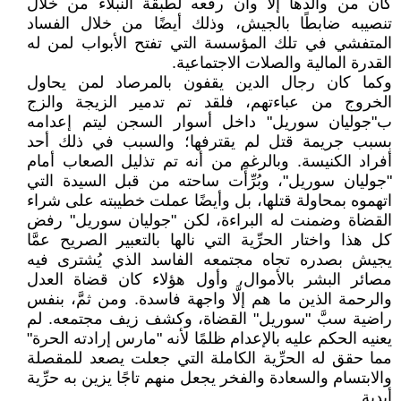
كان من والدها إلَّا وأن رفعه لطبقة النبلاء من خلال
تنصيبه ضابطًا بالجيش، وذلك أيضًا من خلال الفساد
المتفشي في تلك المؤسسة التي تفتح الأبواب لمن له
القدرة المالية والصلات الاجتماعية.
وكما كان رجال الدين يقفون بالمرصاد لمن يحاول
الخروج من عباءتهم، فلقد تم تدمير الزيجة والزج
ب"جوليان سوريل" داخل أسوار السجن ليتم إعدامه
بسبب جريمة قتل لم يقترفها؛ والسبب في ذلك أحد
أفراد الكنيسة. وبالرغم من أنه تم تذليل الصعاب أمام
"جوليان سوريل"، وبُرِّأَت ساحته من قبل السيدة التي
اتهموه بمحاولة قتلها، بل وأيضًا عملت خطيبته على شراء
القضاة وضمنت له البراءة، لكن "جوليان سوريل" رفض
كل هذا واختار الحرِّية التي نالها بالتعبير الصريح عمَّا
يجيش بصدره تجاه مجتمعه الفاسد الذي يُشترى فيه
مصائر البشر بالأموال، وأول هؤلاء كان قضاة العدل
والرحمة الذين ما هم إلَّا واجهة فاسدة. ومن ثمَّ، بنفس
راضية سبَّ "سوريل" القضاة، وكشف زيف مجتمعه. لم
يعنيه الحكم عليه بالإعدام ظلمًا لأنه "مارس إرادته الحرة"
مما حقق له الحرِّية الكاملة التي جعلت يصعد للمقصلة
والابتسام والسعادة والفخر يجعل منهم تاجًا يزين به حرِّية
أبدية.