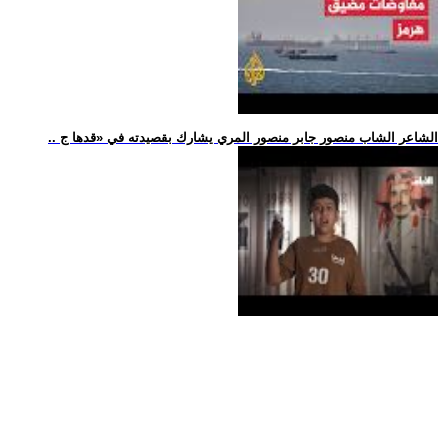
.. الشاعر الشاب منصور جابر منصور المري يشارك بقصيدته في «قدها ج