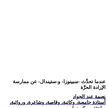
عندما تحدَّث -سبينوزا- و-ستيندال- عن ممارسة
الإرادة الحرَّة
نعيمة عبد الجواد
أستاذة جامعية، وكاتبة، وقاصة، وشاعرة، وروائية،
وباحثة، ومكم دولي