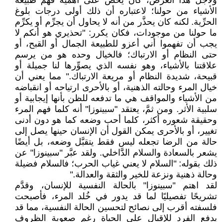
ولأجل هذا الغرض، كان يحض على أهمية فهم طبيعة
الأشياء من حولنا؛ لاعتباره أن ذلك أولى درجات بلوغ
الحرِّية. لكنه كان يحذَّر من أنه لا يحاول أن يجرِّم أو يكرِّم
ما حولنا من موجودات، فكان يكرر: "تحذيري هو أنكم لا
يجب أن تفهموا أني أعزو للطبيعة الجمال أو القبح، أو
حتى النظام أو الارتباك؛ فالخيال وحده هو من يرسم
علاقتنا بالأشياء، وهو نفسه الذي يصوِّرها لنا جميلة أو
قبيحة، شديدة النظام أو مريعة الارتباك." مما يعني أن
خيال المرء وحالته الذهنية، أو بالأحرى ارتياحه أو انقباضه
من الأشياء والمواقف هي ما تدفعه للظن بأنها إيجابية أو
سلبية الأثر. ومن ثمَّ، يعتقد "سبينوزا" أنه كلما فهم المرء
وحقيقة شعوره أكثر، كلما أحب وضعه كما هو دون أدنى
تغيير، أو بالأحرى يمكن القول أن الإنسان حينها يصل إلى
حالة من الرضا تجعله ليس فقط يتقبَّل وضعه، بل أيضًا
يشعر بالسعادة والسلام الدَّاخلي. ولقد عبَّر "سبينوزا" عن
ذلك بقوله: "السلام لا يعني غياب الحرب؛ فالسلام فضيلة
وحالة ذهنية ونزعة للخير والثقة والعدالة."
لقد اهتم "سبينوزا" بالحالة النفسية للإنسان، وقدَّم
تشريحًا تفصيليًا لما قد يدور في خُلد المرء، فأصبحت
فلسفته أقرب إلى نصائح لتحسين الحالة النفسية، مما قد
يدفع الفرد للإقبال على الحياة رغم صعوبة الظروف