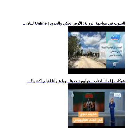
.. لبنان Online | الجنوب في مواجهة الرواية: الأرض تحكي والحدود
.. شبكات | لماذا اختارت هوليوود حديثا نبويا عنوانا لفيلم أكشن؟