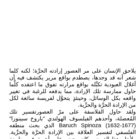
يلاحق الإنسان على مر العصور إرادته الحرَّة؛ لكنه كلما
شعر أنه قد وجدها، يصطدم بواقع مرير يكتشف فيه أن
أغلال العبودية تكبِّله بواقع مرارته تفوق ما اعتقده كلَّما
حاول ممارسة تلك الإرادة، مما يدفعه للرغبة في تغيير
واقعه بكل الوسائل، وحينئذٍ يتحوَّل لفريسة سائغة لكل
من الإرادة الحرَّة والحرِّية.
ولقد حاول الفلاسفة على مرّ العصورتفسير تلك
المُعضلة، وأحدهم الفيلسوف الهولندي "باروخ سبينوزا"
Baruch Spinoza (1632-1677) الذي بحث منطقه
الفلسفي لتفسير العلاقة بين الإرادة الحرَّة والحرِّية.