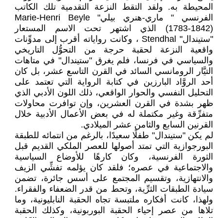
المحيطة به. ولقد التقط النزعة التقدمية تلك الكاتب
الفرنسي " ماري-هنري بيلي" Marie-Henri Beyle
(1783-1842) الذي اشتهر تحت الاسم المستعار
"ستيندال" Stendhal ، وكانت رواياته أقرب إلى مدوِّنات
واقعية النزعة لحقبة حرجة من التحوُّل التاريخي
والسياسي في فرنسا، فلم يغرق "ستيندال" في متاهات
التيَّار الرومانسي السائد في القرن التاسع عشر، بل كان
أحد الروَّاد البارزين في كتابة الرواية التي تعتمد على
التحليل النفسي والحوار الواقعي، ذلك اللون الأدبي الذي
ظهر بشدة في القرن العشرين، وإن توافرت محاولات
متفرِّقة وغير مكتملة له في بعض الأعمال الأدبية خلال
القرنين السابع والثامن عشر الميلادي.
لم يكن "ستيندال" طفلًا سعيدًا، بالرغم من انتمائه للطبقة
البورجوازية التي تمتد أصولها للعصر الملكي القديم قبل
الثورة الفرنسية، وكان كارهًا للأوضاع السياسية
والاجتماعية في عصره؛ فلقد كان يؤلمه تفشِّي الزيف
والانتهازية، وتقسيم المجتمع على أسس جائرة، تضمن
سيادة الطبقات الثرِّية، وتحط من قدر الضعفاء والفقراء.
ولهذا، كانت أفكاره ملتبسة تجاه الحقبة النابليونية، وما
تلاها من عصر إحياء الحقبة البوربونية، وكذلك الحقبة