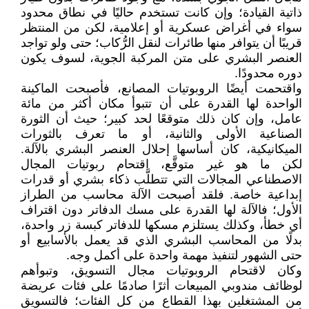
ذاتية القيادة؛ وإن كانت تستخدم حاليًا في نطاق محدود
سواء في أغراض عسكرية أو إعلامية، لكن من المنتظر
قريبًا أن يتوافر منها طائرات لنقل الرُّكاب؛ حتى ولو تواجد
العنصر البشري على متن المركبة الجوية، لسوف يكون
دوره محدودًا.
واقتحمت أيضًا الروبوتيات المصانع، فأصبحت الماكينة
الواحدة لها القدرة على أن تتبوأ مكان أكثر من مائة
عامل، وإن كان ذلك متوقعًا لحد كبير؛ حيث أن الثورة
الصناعية الأولى والثانية، أو ما تعرف بالثورات
الميكانيكية، كان أساسها إحلال العنصر البشري بالآلة.
لكن ما هو غير متوقَّع، اقتحام ربوتيات المجال
الاصطناعي المجالات التي تتطلَّب ذكاء بشري أو قدرات
إبداعية خاصة. فلقد أصبحت الآلة محاسب من الطراز
الأول؛ فالآلة لها القدرة على مسك الدفاتر دون اقتراف
أي خطأ، وكذلك يستلزم مسكها للدفاتر كبسة زر واحدة،
بدلًا من المحاسب البشري الذي قد يعمل بالأسابيع أو
حتى الشهور لتنفيذ مهمة واحدة على أكمل وجه.
وكان لاقتحام الروبوتيات مجال التسويق، وتبوأهم
لوظائف مندوبي المبيعات أثرًا صادمًا على فئات عريضة
من المشتغلين بهذا القطاع من كل الفئات؛ فالتسويق