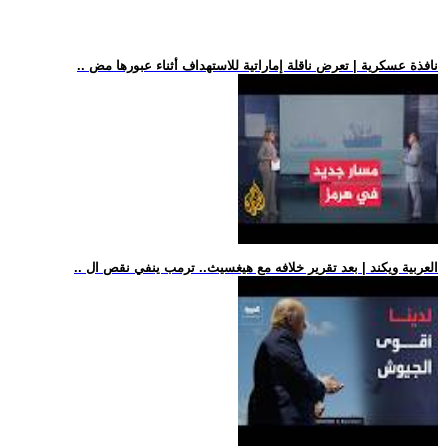
.. نافذة عسكرية | تعرض ناقلة إماراتية للاستهداف أثناء عبورها مض
.. العربية ويكند | بعد تقرير خلافه مع هيغسيث.. ترمب ينفي نقص ال