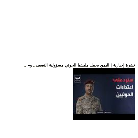
.. نشرة إخبارية | اليمن يحمل مليشيا الحوثي مسؤولية التصعيد.. وم