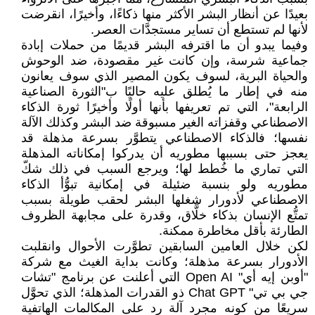
بعيدًا عن أنظار البشر الأكثر منها ذكاءًا، وأخيرًا، انقرضت
لأنها لم تستطع أن تساير مستجدَّات العصر.
وفيما يبدو أن ما اقترفه البشر قديمًا من حملات إبادة
جماعية شرسة، وإن كانت غير مقصودة، ضد الوحوش
والحياة البرية، لسوف يكون المصير الذي سوف يعانون
منه في إطار ما يُطلق عليه حاليًا ب"الثورة الصناعية
الرابعة"، التي تم تعريفها بأنها أولًا وأخيرًا ثورة الذكاء
الاصطناعي وقفزاته الغير مسبوقة ضد البشر وكذلك الآلة
نفسها؛ فالذكاء الاصطناعي يتطوَّر بسرعة مذهلة قد
يعجز حتى بسببها مطوريه أن يدركوا إمكاناته المذهلة
التي تماري ما خُطط لها؛ ويرجع السبب في ذلك شكّ
مطوريه ولو بنسبة ضئيلة في إمكانية تبوُّأ الذكاء
الاصطناعي لأدورار شغلها البشر لحقب طويلة بسبب
تمتُّع الإنسان بذكاء خلَّاق، وقدرة على مجابهة الظروف
الطارئة بأقل مخاطرة ممكنة.
لكن خلال العامين السابقين تطوَّرت الأحوال وانقلبت
الأدورار بسرعة مذهلة؛ وكانت بداية الغيث مع شركة
"أوبن إيه أي" Open AI التي أعلنت عن برنامج "تشات
جي بي تي" Chat GPT ذو القدرات المذهلة؛ الذي تحوَّل
سريعًا من كونه مجرد آلة رد على المكالمات الهاتفية