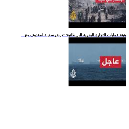
.. هيئة عمليات التجارة البحرية البريطانية: تعرض سفينة لمقذوف مج