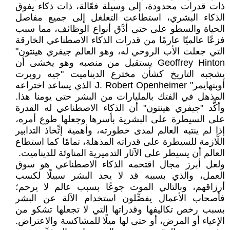
ذات قدرات محدودة، إلى وسيلة فعًالة، ذات ذكاء يفوق
الذكاء البشري، استطاعت التغلغل إلى جميع مفاصل
الحياة والسطو على حتى أدَّق أنواع الوظائف، مما سبب
فزعًا عالميًا عارمًا من قدرات الذكاء الاصطناعي الخارقة
التي جعلت الأب الروحي له، وهو العالم جيفري هينتون"
Geoffrey Hinton يستقيل من منصبه وهو يخشى أن
يشجبه التاريخ كشأن مخترع الديناميت "جيه روبرت
أوبنهايمر" J. Robert Openheimer الذي يساعد اختراعه
المذهل في الفتك بالمليارات من البشر حتى يومنا هذا.
وأكَّد "جيفري هينتون" أن الذكاء الاصطناعي له القدرة
على السيطرة على البشرية بأسرها وجعلها طوع أمره،
إذا لم ينتبه العالم لمدى خطورته، وأهمية إتِّخاذ التدابير
اللَّازمة للسيطرة على قدراته المذهلة، تمامًا كما استطاع
العالم أن يسيطر على الآثار التدميرية المناوئة للديناميت.
ولعل أبرز مجال اقتحمه الذكاء الاصطناعي هو سوق
العمل، والذي بسببه قد لا يجد البشر سبيلًا لكسب
أرزاقهم، وبالتالي الموت جوعًا بسبب عالم لا يرحم؛
فأصحاب الأعمال يفضِّلون استخدام الآلة عن البشر
بسبب رخص تكاليفها وقدراتها التي لا تجعلها تشكو من
الإعياء أو المرض، أو حتى لها ميلًا للمشاكسة والاعتراض.