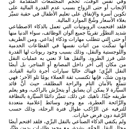
وفي نفس الوقت، تحجم المجتمعات المتقدِّمة عن
الإنجاب أو حتى الزواج بسبب عدم القدرة المالية على
تكوين أسرة والإنفاق على تعليم الأطفال في حقبة تتميَّز
بغلاء الأسعار وشُحّ الموارد المالية.
فلقد اقتحمت الروبوتيات التي تعمل بالذكاء الاصطناعي
شديد التطوُّر تقريبًا جميع ألوان الوظائف، سواء الدنيا منها
أو حتى التي تتطلب مهارات وذكاء إبداعي. ومن الطريف
أنها تمكَّنت من اثبات نفسها في القطاعات الخدمية
واللوجستية والنقل، وذلك بسبب وجود ربوتات لها القدرة
على فرز الطرود. والنقل هنا لا نعني به عمليات النقل
من مكان إلى آخر داخل المصانع أو المتاجر، بل أيضًا
النقل البرِّي؛ فهناك حاليًا سيارات أجرة ذاتية القيادة.
ودون شكّ، فإنها تكتسب ثقة العملاء يومًا تلو الآخر؛ فهي
تتمتَّع بالأمان التام والراحة المطلقة، حيث أنَّ قائد
السيَّارة لا يمكن أن يضايق أو يتحرَّش بالراكب، وهو يعلم
طريقه جيِّدًا. ناهيك عن ذلك، تتميَّز دائمًا السيَّارة بالنظافة
والرَّائحة العطرة، مع وجود وسائط إعلامية متعددة
للترفيه عن الرَّاكب طوال فترة الرحلة، وذلك حسب
الرَّغبة دون فرض خيارات.
ولم يكتفي الذكاء الصناعي بالنقل البرِّي، فلقد اقتحم أيضًا
مجال النقل الجوِّي بشدة، مع وجود طائرات بدون طيَّار