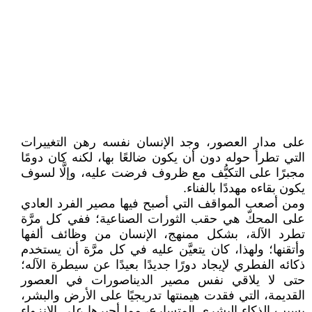
على مدار العصور، وجد الإنسان نفسه رهن التغييرات
التي تطرأ حوله دون أن يكون ضالعًا بها، لكنه كان دومًا
مجبرًا على التكيُّف مع ظروف فرضت عليه، وإلَّا لسوف
يكون بقاءه مهددًا بالفناء.
ومن أصعب المواقف التي أصبح فيها مصير الفرد العادي
على المحكّ هي حقب الثورات الصناعية؛ ففي كل مرَّة
تطرد الآلة، بشكل ممنهج، الإنسان من وظائف ألفها
وأتقنها؛ ولهذا، كان يتعيَّن عليه في كل مرَّة أن يستخدم
ذكائه الفطري لإيجاد دورًا جديدًا بعيدًا عن سيطرة الآله؛
حتى لا يلاقي نفس مصير الديناصورات في العصور
القديمة، التي فقدت هيمنتها تدريجيًا على الأرض والبشر،
بسبب الذكاء البشري المتسارع، مما أجبرها على الانزواء