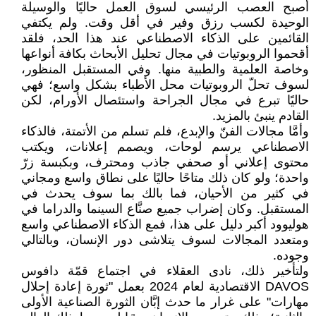
أصبح العصب الرئيسي لسوق العمل حاليًا والوسيلة
الوحيدة لكسب رزق وفير في أقل وقت. ولم يكتفي
القائمين على الذكاء الاصطناعي عند هذا الحد، فلقد
أقحموا الروبوتيات في مجال تحليل الأبحاث بكافة أنواعها
وخاصة العلمية والطبية منها. وفي المستقبل المنظور،
لسوف تحلّ الروبوتيات محل الأطباء بشكل واسع؛ فهي
حاليًا تبرع في مجال الجراحة واستئصال الأورام، لكن
القادم ينبئ بالمزيد.
وأمَّا مجالات الفنّ والإبدع، فلم تسلم من الأتمتة، فالذكاء
الاصطناعي يرسم لوحات، ويصمم إعلانات، ويكتب
محتوى إعلاني أو صحفي جاذب ومحترف، وبكبسة زرّ
واحدة؛ ولو كان ذلك متاحًا حاليًا على نطاق واسع ومجاني
في كثير من الأحيان، فما بالك بما سوف يحدث في
المستقبل. وكان إضراب جميع صنَّاع السينما والدراما في
هوليوود أكبر دليل على هذا، فمع الذكاء الاصطناعي واسع
ومتعدد المجالات لسوف يتلاشى دور الإنسان، وبالتالي
وجوده.
ولتأخير ذلك، نادى العقلاء في اجتماع قمّة دافوس
DAVOS الاقتصادية لعام 2024 بعمل "ثورة إعادة إحلال
مهارات" على غرار ما حدث إبَّان الثورة الصناعية الأولى