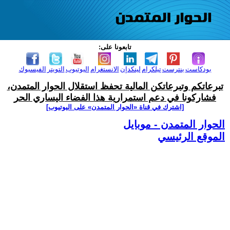
تابعونا على:
بودكاست
بنترست
تيلكرام
لينكدإن
الانستغرام
اليوتيوب
التويتر
الفيسبوك
تبرعاتكم وتبرعاتكن المالية تحفظ استقلال الحوار المتمدن،
فشاركونا في دعم استمرارية هذا الفضاء اليساري الحر
[اشترك في قناة ‫«الحوار المتمدن» على اليوتيوب]
الحوار المتمدن - موبايل
الموقع الرئيسي