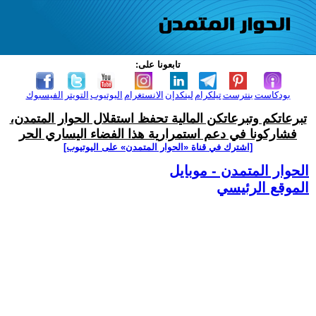
تابعونا على:
بودكاست
بنترست
تيلكرام
لينكدإن
الانستغرام
اليوتيوب
التويتر
الفيسبوك
تبرعاتكم وتبرعاتكن المالية تحفظ استقلال الحوار المتمدن،
فشاركونا في دعم استمرارية هذا الفضاء اليساري الحر
[اشترك في قناة ‫«الحوار المتمدن» على اليوتيوب]
الحوار المتمدن - موبايل
الموقع الرئيسي