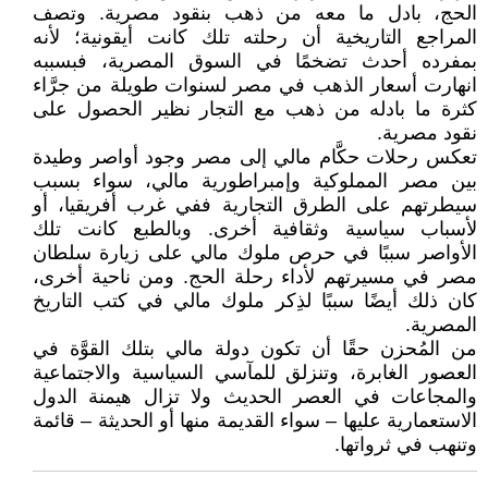
الحج، بادل ما معه من ذهب بنقود مصرية. وتصف
المراجع التاريخية أن رحلته تلك كانت أيقونية؛ لأنه
بمفرده أحدث تضخمًا في السوق المصرية، فبسببه
انهارت أسعار الذهب في مصر لسنوات طويلة من جرَّاء
كثرة ما بادله من ذهب مع التجار نظير الحصول على
نقود مصرية.
تعكس رحلات حكَّام مالي إلى مصر وجود أواصر وطيدة
بين مصر المملوكية وإمبراطورية مالي، سواء بسبب
سيطرتهم على الطرق التجارية ففي غرب أفريقيا، أو
لأسباب سياسية وثقافية أخرى. وبالطبع كانت تلك
الأواصر سببًا في حرص ملوك مالي على زيارة سلطان
مصر في مسيرتهم لأداء رحلة الحج. ومن ناحية أخرى،
كان ذلك أيضًا سببًا لذِكر ملوك مالي في كتب التاريخ
المصرية.
من المُحزن حقًا أن تكون دولة مالي بتلك القوَّة في
العصور الغابرة، وتنزلق للمآسي السياسية والاجتماعية
والمجاعات في العصر الحديث ولا تزال هيمنة الدول
الاستعمارية عليها – سواء القديمة منها أو الحديثة – قائمة
وتنهب في ثرواتها.