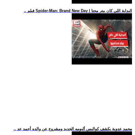
.. فيلم Spider-Man: Brand New Day | البداية اللي كان بيتر محتا
.. محمد عدوية يكشف كواليس ألبومه الجديد ومشروع عن والده أحمد عد