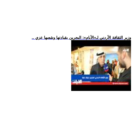
.. وزير الثقافة الأردني لـ«الأيام»: البحرين بقيادتها وشعبها عزي