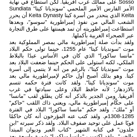
Sosso على ممالك غرب أفريقيا. لكن استطاع في نهاية
الأمر الفارس الأمير الملحمي "سوندياتا كيتا" Sundiata
Keita الذي ينحدر من أسرة كيتا Keita Dynasty أن يحرر
الشعب المالي من نفوذ إمبراطورية "سوسو"، وبعدها
استطاعت إمبراطوريته أن تمد هيمنتها على طرق التجارة
عبر الصحراء الغربية بأكملها.
ولقد بدأت صلة إمبراطورية مالي بمصر المملوكية بعد
موت "سوندياتا كيتا" عام 1255، حينما تولى حكم البلاد
"مانسا ساكورا" الذي كان في الأساس عبدًا بالبلاط
الملكي، لكنه استولى على الحكم حينما ضعفت البلاد بعد
موت "سوندياتا كيتا"، بالرغم من أنه لا ينتمي إلى أسرة
كيتا. وهو بذلك أصبح أول حاكم لإمبراطورية مالي بعد
موت "سوندياتا كيتا". ولقد كانت فترة حكمه تتسم
بالازدهار؛ لأنه حافظ البلاد وعلى سيادتها في غرب
أفريقيا. ومن الجدير بالذكر أنه كان يطلق لقب "مانسا"
على حكَّام إمبراطورية مالي، ويعني ذاك اللقب "حاكم"
أو "ملك". ولقد حكم "مانسا ساكورا" البلاد في الفترة
1285-1308م. ولقد كتب عنه المؤرخون أنه كان حاكمًا
قويًا عمل على توحيد صفوف البلاد. ولقد ذكر سيرته "ابن
خلدون" في كتابه الشهير "كتاب العبر وديوان المبتدأ
والخبر". ولقد اكتسب "مانسا ساكورا" شهرة واسعة بعد