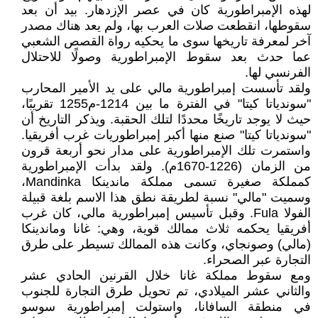
لهذه الإمبراطورية كان في عصر الإزدهار. بيد أن بعد
سقوطها، انقطعت صلات العرب بها، ولم يعد هناك مصدر
آخر لمعرفة تاريخها سوى ما يحكيه رواة القصص الشعبي
عما حدث بعد سقوط الإمبراطورية وصولًا للاحتلال
الفرنسي لها.
ولقد تأسست إمبراطورية مالي على يد الأمير المحارب
"سوندياتا كيتا" في الفترة ما بين 1214-م1255 تقريبًا،
حيث لا يوجد تاريخًا محددًا لتلك الحقبة. ويذكر التاريخ أن
"سوندياتا كيتا" صنع منها أكبر إمبراطوريات غرب أفريقيا.
واستمرت تلك الإمبراطورية على مدار نحو أربعة قرون
من الزمان (1226-1670م). ولقد بدأت الإمبراطورية
كمملكة صغيرة تسمى مملكة ماندينكا Mandinka،
وسميت "مالي" نسبة لطريقة نطق هذا الاسم بلغة قبيلة
الفولا Fula. وقبل تأسيس إمبراطورية مالي، كان غرب
أفريقيا يحكمه ثلاث ممالك قوية، وهي: غانا وماندينكا
(مالي) وصونجاي، وكانت هذه الممالك تسيطر على طرق
التجارة عبر الصحراء.
ومع سقوط مملكة غانا خلال القرنين الحادي عشر
والثاني عشر الميلادي، تم تحويل طرق التجارة للجنوب
في منطقة السافانا، واستولت إمبراطورية سوسو