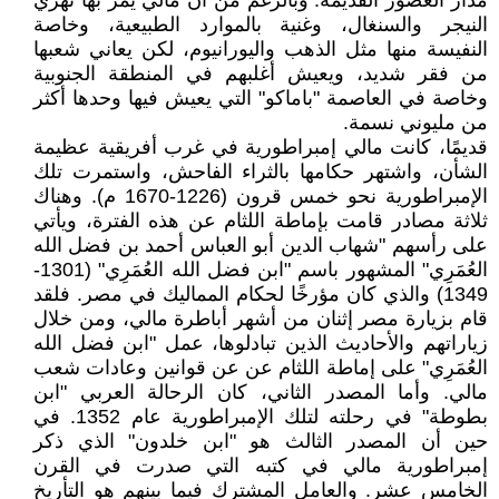
مدار العصور القديمة. وبالرغم من أن مالي يمر بها نهري
النيجر والسنغال، وغنية بالموارد الطبيعية، وخاصة
النفيسة منها مثل الذهب واليورانيوم، لكن يعاني شعبها
من فقر شديد، ويعيش أغلبهم في المنطقة الجنوبية
وخاصة في العاصمة "باماكو" التي يعيش فيها وحدها أكثر
من مليوني نسمة.
قديمًا، كانت مالي إمبراطورية في غرب أفريقية عظيمة
الشأن، واشتهر حكامها بالثراء الفاحش، واستمرت تلك
الإمبراطورية نحو خمس قرون (1226-1670 م). وهناك
ثلاثة مصادر قامت بإماطة اللثام عن هذه الفترة، ويأتي
على رأسهم "شهاب الدين أبو العباس أحمد بن فضل الله
العُمَرِي" المشهور باسم "ابن فضل الله العُمَرِي" (1301-
1349) والذي كان مؤرخًا لحكام المماليك في مصر. فلقد
قام بزيارة مصر إثنان من أشهر أباطرة مالي، ومن خلال
زياراتهم والأحاديث الذين تبادلوها، عمل "ابن فضل الله
العُمَرِي" على إماطة اللثام عن عن قوانين وعادات شعب
مالي. وأما المصدر الثاني، كان الرحالة العربي "ابن
بطوطة" في رحلته لتلك الإمبراطورية عام 1352. في
حين أن المصدر الثالث هو "ابن خلدون" الذي ذكر
إمبراطورية مالي في كتبه التي صدرت في القرن
الخامس عشر. والعامل المشترك فيما بينهم هو التأريخ