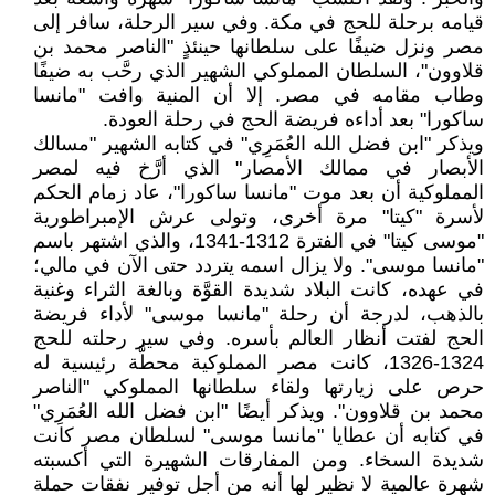
قيامه برحلة للحج في مكة. وفي سير الرحلة، سافر إلى
مصر ونزل ضيفًا على سلطانها حينئذٍ "الناصر محمد بن
قلاوون"، السلطان المملوكي الشهير الذي رحَّب به ضيفًا
وطاب مقامه في مصر. إلا أن المنية وافت "مانسا
ساكورا" بعد أداءه فريضة الحج في رحلة العودة.
ويذكر "ابن فضل الله العُمَرِي" في كتابه الشهير "مسالك
الأبصار في ممالك الأمصار" الذي أرَّخ فيه لمصر
المملوكية أن بعد موت "مانسا ساكورا"، عاد زمام الحكم
لأسرة "كيتا" مرة أخرى، وتولى عرش الإمبراطورية
"موسى كيتا" في الفترة 1312-1341، والذي اشتهر باسم
"مانسا موسى". ولا يزال اسمه يتردد حتى الآن في مالي؛
في عهده، كانت البلاد شديدة القوَّة وبالغة الثراء وغنية
بالذهب، لدرجة أن رحلة "مانسا موسى" لأداء فريضة
الحج لفتت أنظار العالم بأسره. وفي سير رحلته للحج
1324-1326، كانت مصر المملوكية محطَّة رئيسية له
حرص على زيارتها ولقاء سلطانها المملوكي "الناصر
محمد بن قلاوون". ويذكر أيضًا "ابن فضل الله العُمَرِي"
في كتابه أن عطايا "مانسا موسى" لسلطان مصر كانت
شديدة السخاء. ومن المفارقات الشهيرة التي أكسبته
شهرة عالمية لا نظير لها أنه من أجل توفير نفقات حملة