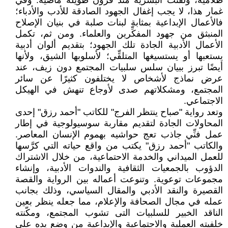
ظلامية، ولفنت البشرية منذ قرون طويلة ماضية. وفي
غمار هذا، لا يجب إغفال الجهود الصادقة للأدب والأدباء؛
فالأعمال الإبداعية بمثابة لبنات صلبة في بنيان الإصلاح
المنبثق من جهود المفكِّرين والعلماء. ومن ثم، تكمل
الأعمال الأدبية الجادة تلك الجهود؛ بتقديم ألوان أدبية
يستعبها أو يستسيغها المتلقِّي؛ لأسلوبها الشيق، ولأنها
أيضًا تبرز ببيان سلس سلبيات المجتمع دون زيف، عند
عرض نماذج لأشخاص لا يختلفون كثيرًا عن سائر
المجتمع، ومشكلاتهم صدى لأوجاع تنهش في الهيكل
الاجتماعي.
وتعد رواية "صباح ينتظر الفرج" للكاتب "أحمد رزق" إحدى
المحاولات الجادة لتقديم مقاربة سوسيولوجية في إطار
عمل فنِّي جاذب تعج حواشيه بهموم الإنسان المعاصر.
والكاتب "أحمد رزق" يكتب من واقع حياته التي كرَّسها
للعمل الميداني والخدمة الاحتماعية، من خلال الاشتراك
الدؤوب بالجمعيات الثقافية والندوات الأدبية، وإنشاء
مجموعات توعوية. وتنوعت أعماله بين الرواية والقصة
القصيرة والنقد الأدبي والمقال السياسي، وذلك بجانب
عمله في مجال الصحافة والإعلام، مما جعله ينظر بعين
الناقد الخبير للسلبيات التى تشوب المجتمع، ومكّنته
خلفيته العملية والاجتماعية والإبداعية من وضع يده على