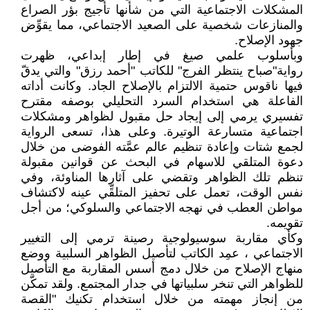
المشكلات الاجتماعية التي من شأنها تأجيج بؤر الصراع
والمنازعات شخصية على الصعيد الاجتماعي، مما يقوِّض
جهود الإصلاح.
وبأسلوب علمي صيغ في إطار إبداعي، ظهرت
رواية"صباح ينتظر الفرج" للكاتب "أحمد رزق" والتي يدقّ
فيها ناقوس حتمية الالتزام بالإصلاح الجاد. وكانت أداته
الفاعلة هي استخدام السرد التحليلي بوصفه مقترح
تفسيري يرمي إلى إيجاد حل مقبول لظواهر ومشكلات
اجتماعية متسارعة الوتيرة. وعلى هذا، تسعى الرواية
لجمع شتات وإعادة تنظيم عالم عمَّته الفوضى من خلال
دعوة المتلقي للاسهام في البحث عن قوانين مقبولة
تنظم تلك الظواهر وتقضي على آثارها المناوئة، وفي
نفس الوقت، تعمل على تحفيز المتلقِّي عينه لاكتشاف
مواطن العطب في نهجه الاجتماعي والسلوكي؛ من أجل
تقويمه.
وكأي مقاربة سوسيولوجية رصينة ترمي إلى التغيير
الاجتماعي ، عمِد الكاتب لتأصيل الظواهر السلبية ووضع
منهاج الإصلاح من خلال دمج أسس المقاربة مع التأصيل
للظواهر التي تنخر سلبياتها في جدار المجتمع. ولقد تمكّن
من إنجاز مهمته من خلال استخدام تكنيك "القصة