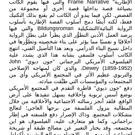
الإطارية" Frame Narrative والتي فيها يقوم الكاتب
بصياغة قصة بداخلها قصة أخرى أو مجموعة من
القصص. لكن فيما يبدو أن الكاتب لم يقنع بذلك التكنيك
فقط، لكنه أيضًا دمج أسلوب القصة الإطارية بأسلوب
الرواية البنائية/التشكيلية Bildungsroman والتي فيها
يرصد العمل الأدبي التطوُّر الذي يطرأ على بطل الرواية
أخلاقيًا و نفسيًا مما يؤثر على بناء شخصيته وتطوُّرها في
داخل نسيج البناء الدرامي. وبعد هذا التأصيل الفني، انتهج
الكاتب أسلوب فلسفي يشابه هذا الذي يشدد علية
الفيلسوف الأمريكي البرجماتي "جون ديوي" John
Dewey (1859-1952)، والذي كان لمنهاجه الإصلاحي
والتربوي عظيم الأثر في المجتمع الأمريكي وأي من
المجتمعات والمؤسسات التي طبَّقت مبادئه.
دفع "جون ديوي" قاطرة التقدم في المجتمع الأمريكي
بوضع أسس تربوية وأخلاقية يسهل تنفيذها على أرض
الواقع. فلقد أنجز رسالته الاجتماعية والأخلاقية من خلال
المطالبة بنزول الفلسفة من برجها العاجي؛ لتعالج
مشكلات المجتمع. وذاك الإصرار دفع فلسفته في إطار
براجماتي. وكما هو متعارف عليه، الفيلسوف هو ابن
مجتمعه، وقد يختار التعبير عن مصالح طبقة أو شريحة
اجتماعية، أو يسعى إلى الاهتمام بمصالح البشرية بأكملها.