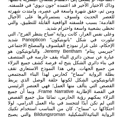
وذاك الاختيار الأخير قد اعتمده "جون ديوي" في فلسفته.
ومن ثم، حقق شهرة واسعة في عصره، وامتدت شهرته
للعصر الحديث ولسوف يستمرتأثرها على الأجيال
القادمة؛ بسبب فلسفته الواقعية القابلة للتطبيق، والتي
تحظى بشعبية واسعة واحترام شديد.
وعلى نفس الغرار، كانت رواية "صباح ينتظر الفرج"، التي
تبلورت في شكل "بانوبتيكون" Panopticon شديد
الإحكام، على غرار نموذج الفيلسوف والمصلح الاجتماعي
"جيريمي بِنثام" Jeremy Bentham. والبانوبتيكون هو
عبارة عن سجن دائري البناء يقف حارسه في المنتصف
في بناء دائري الشكل يتيح له فرصة كشف جميع النزلاء
من جميع الجهات. وفي هذا النموذج الاستعاري تقف
بطلة الرواية "سماح" كحارس لهذا البناء المجتمعي
البانوبتيكوني الشكل لكونها حلقة الوصل الذي يربط
القصص التي يتألف منها العمل؛ فهي العنصر الرئيسي
في القصة الإطارية Frame Narrative. وبما أن جميع
النزلاء يمكنهم رؤية الحارس، تمامًا مثل جميع القصص
التي لم تكن أبدًا لتتجسد في بناء العمل الدرامي، لولا
احتكاكها ب "سماح"، كان من المناسب استخدام تكنيك
الرواية البنائية/التشكيلية Bildungsroman والتي يصبح