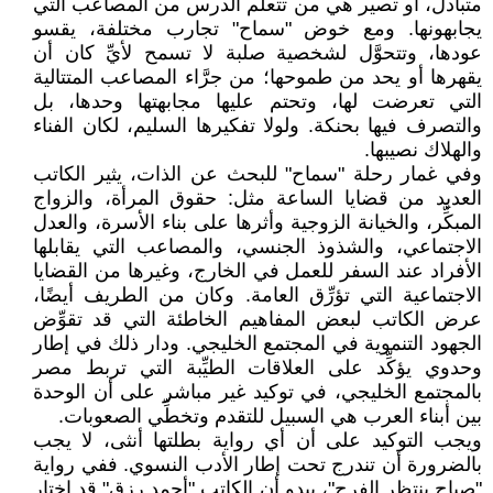
متبادل، أو تصير هي من تتعلَّم الدرس من المصاعب التي
يجابهونها. ومع خوض "سماح" تجارب مختلفة، يقسو
عودها، وتتحوَّل لشخصية صلبة لا تسمح لأيِّ كان أن
يقهرها أو يحد من طموحها؛ من جرَّاء المصاعب المتتالية
التي تعرضت لها، وتحتم عليها مجابهتها وحدها، بل
والتصرف فيها بحنكة. ولولا تفكيرها السليم، لكان الفناء
والهلاك نصيبها.
وفي غمار رحلة "سماح" للبحث عن الذات، يثير الكاتب
العديد من قضايا الساعة مثل: حقوق المرأة، والزواج
المبكِّر، والخيانة الزوجية وأثرها على بناء الأسرة، والعدل
الاجتماعي، والشذوذ الجنسي، والمصاعب التي يقابلها
الأفراد عند السفر للعمل في الخارج، وغيرها من القضايا
الاجتماعية التي تؤرِّق العامة. وكان من الطريف أيضًا،
عرض الكاتب لبعض المفاهيم الخاطئة التي قد تقوِّض
الجهود التنموية في المجتمع الخليجي. ودار ذلك في إطار
وحدوي يؤكِّد على العلاقات الطيِّبة التي تربط مصر
بالمجتمع الخليجي، في توكيد غير مباشر على أن الوحدة
بين أبناء العرب هي السبيل للتقدم وتخطِّي الصعوبات.
ويجب التوكيد على أن أي رواية بطلتها أنثى، لا يجب
بالضرورة أن تندرج تحت إطار الأدب النسوي. ففي رواية
"صباح ينتظر الفرج"، يبدو أن الكاتب "أحمد رزق" قد اختار