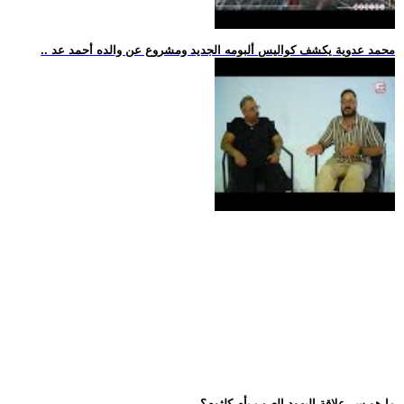
.. محمد عدوية يكشف كواليس ألبومه الجديد ومشروع عن والده أحمد عد
.. ما هو سر علاقة اليهود العرب بأم كلثوم؟