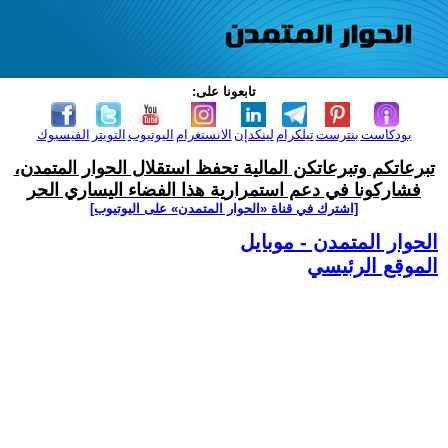
تابعونا على:
بودكاست
بنترست
تيلكرام
لينكدإن
الانستغرام
اليوتيوب
التويتر
الفيسبوك
تبرعاتكم وتبرعاتكن المالية تحفظ استقلال الحوار المتمدن،
فشاركونا في دعم استمرارية هذا الفضاء اليساري الحر
[اشترك في قناة ‫«الحوار المتمدن» على اليوتيوب]
الحوار المتمدن - موبايل
الموقع الرئيسي