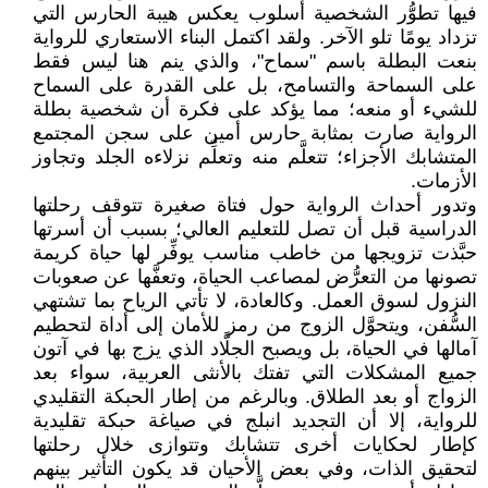
فيها تطوُّر الشخصية أسلوب يعكس هيبة الحارس التي
تزداد يومًا تلو الآخر. ولقد اكتمل البناء الاستعاري للرواية
بنعت البطلة باسم "سماح"، والذي ينم هنا ليس فقط
على السماحة والتسامح، بل على القدرة على السماح
للشيء أو منعه؛ مما يؤكد على فكرة أن شخصية بطلة
الرواية صارت بمثابة حارس أمين على سجن المجتمع
المتشابك الأجزاء؛ تتعلَّم منه وتعلِّم نزلاءه الجلد وتجاوز
الأزمات.
وتدور أحداث الرواية حول فتاة صغيرة تتوقف رحلتها
الدراسية قبل أن تصل للتعليم العالي؛ بسبب أن أسرتها
حبَّذت تزويجها من خاطب مناسب يوفِّر لها حياة كريمة
تصونها من التعرُّض لمصاعب الحياة، وتعفَّها عن صعوبات
النزول لسوق العمل. وكالعادة، لا تأتي الرياح بما تشتهي
السُّفن، ويتحوَّل الزوج من رمز للأمان إلى أداة لتحطيم
آمالها في الحياة، بل ويصبح الجلَّاد الذي يزج بها في آتون
جميع المشكلات التي تفتك بالأنثى العربية، سواء بعد
الزواج أو بعد الطلاق. وبالرغم من إطار الحبكة التقليدي
للرواية، إلا أن التجديد انبلج في صياغة حبكة تقليدية
كإطار لحكايات أخرى تتشابك وتتوازى خلال رحلتها
لتحقيق الذات، وفي بعض الأحيان قد يكون التأثير بينهم