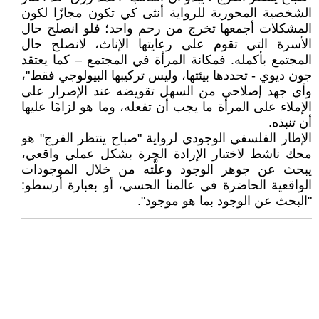
الشخصية المحورية للرواية أنثى كي تكون مجازًا لكون
المشكلات أجمعها تخرج من رحم واحد؛ فلو انصلح حال
الأسرة التي تقوم على رعايتها الإناث، لانصلح حال
المجتمع بأكمله. فمكانة المرأة في المجتمع – كما يعتقد
جون ديوي - تحددها بيئتها، وليس تركيبها البيولوجي فقط"،
وأي جهد إصلاحي من السهل تقويضه عند الإصرار على
الإملاء على المرأة ما يجب أن تفعله، وما هو لزامًا عليها
أن تنبذه.
الإطار الفلسفي الوجودي لرواية "صباح ينتظر الفرج" هو
محك ناشط لاختبار الإرادة الحرة بشكل عملي واقعي،
يبحث عن جوهر الوجود وعلَّته من خلال الموجودات
الواقعية الحاضرة في عالمنا الحسي، أو بعبارة أرسطو:
"البحث عن الوجود بما هو موجود".