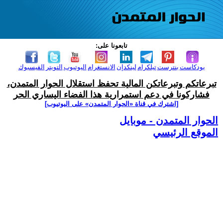
تابعونا على:
بودكاست
بنترست
تيلكرام
لينكدإن
الانستغرام
اليوتيوب
التويتر
الفيسبوك
تبرعاتكم وتبرعاتكن المالية تحفظ استقلال الحوار المتمدن،
فشاركونا في دعم استمرارية هذا الفضاء اليساري الحر
[اشترك في قناة ‫«الحوار المتمدن» على اليوتيوب]
الحوار المتمدن - موبايل
الموقع الرئيسي