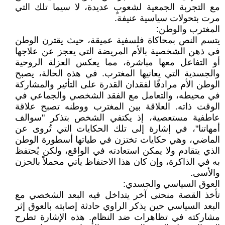
مع التجربة الجمعية لشعوبٍ عديدة، لا سيما تلك التي
مرت بتحولات سياسية عنيفة.
المغترب والوطن:
يتسم النص بمحاكاة فلسفية عميقة، حيث يقترن الوطن
في ذهن الشخصية بالأم المريضة التي يعجز عن علاجها
أو التفاعل معها مباشرة، مما يعكس العزلة الروحية
والجسدية التي يعانيها المغترب. في هذه الحالة، يصبح
الوطن الأم مرادفًا لفقدان القدرة على التأثير والمشاركة
في محيطه، والتعامل مع الفقد الشخصي والجماعي في
الوقت ذاته. العلاقة بين المغترب ووطنه تصبح علاقة
عاطفية مستعصية، إذ يكتفي الشخص بتذكر "سوالف
أمهاتنا"، في إشارة إلى تلك الحكايات التي تُروى عن
الماضي، وهي حكايات تختزن في طياتها أسطورة الوطن
الذي يتقادم ولا يمكن استعادته في الواقع، ولكن يُحتفظ
به في الذاكرة، وإن كان هذا الاحتفاظ يأتي محملاً بالحزن
والأسى.
العوق السياسي والجسدي:
تأخذ القصة منحنى آخر يتداخل فيه البعد الشخصي مع
البعد السياسي حين يذكر الراوي حادثة إصابته بالعوق إثر
مشاركته في تظاهرات ضد النظام. هذه الإشارة تطرح