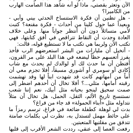
الآن وتعثر بقصتي، ماذا لو أنه شاهد هذا الصامت الهارب
من الكاميرا؟
- هل تظنين أن فكرة الاستنساخ الحدثي بيني وأبي -
وبعيداً عما حول كلينا من أحداث - فكرة مقنعة؟ كتبت
لأمي متسائلاً دون أن أنتظر جواباً منها. وعلى خلاف
العادة وجدت أن النقاط تتراقص في أفق كتابتها، فهي
تكتب الآن ولربما هي تكتب ما لا تستطيع قوله، قالت:
- أتخيل أن مليارات من البشر استعرضهم الرب فأخذ
يفرز أتعسهم حظاً ليضعه في هذا البلد على مر القرون،
أفتظن أن ما حدث لك أو لوالدك لم يحدث مع شاب
أكادي أو سومري أو آشوري مسبقاً، أفلا تجزم معي أن
أُماً من أمهاتهم كانت قد شهدت ابناً لها وقد تهشمت
رقبته أمامها، مثلي...؟ أفلا تخال أن أحدهم اضطر إلى
صمت سحيق لينجو بحياته مثل أبيك، نعم إننا شعب
نستنسج تاريخ الألم، الثقل، الحمل، هل تخال أن مثلاً
نتداوله مثل «أبناء الحمولة» قد جاء من فراغ؟
بدت لي لوهلة كطفلة ضائعة في فراغ، ترسم رمزاً ما
على حائط مهمل لتستدل به، نظرت لي بكلمات صامتة
تتدفق من مقلتيها المتعبتين.
رفعت العصا إلى عنقي، رددت الشعر الأقرب إلى قلبها