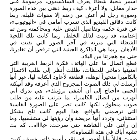
أسمر بلحية شعثاء يعزف الساكسفون، مرسومة على
جدار مقابل، ولا أعرف كيف ربط ذهني بين هذه الصورة
وصورة رجل لم أعش من زمنه إلا سنوات قليلة، ربما
كانت دقائق الفيديو الذي تسرب أمامي في «اليوتيوب»،
عن فترة حكمه وتفاصيل القبض عليه ومحاكمته ومن ثم
إعدامه، قد رتبت لذلك الخلط، ربما كانت تلك اللحية
الشعثاء التي ميزته في آخر الصور التي بقيت في
الأذهان، ربما هي الذاكرة الجينية التي ترفض أن تغادرنا،
حتى مع هجرتنا من البلاد.
قطع اتصال ما على الهاتف فكرة الربط الغريبة التي
امتهنها دماغي للحظات، ظللت أنظر إلى طلب الاتصال
بالكاميرا متحيراً لوهلة، قطعته لأعاود الكتابة لها، غير أنها
أرسلت لي ذلك الصوت المجروح الذي أعرفه وقد أنهكته
الحمى «أحتاج إلى أن أشفى برؤيتك»، هي تدرك أني
أتهرب من اتصال الكاميرا، لما يترتب عليه من طلب
صوت منطوق، لكنها كانت تصر على الصورة القاسية
التي ترطمني بالواقع، هذا اليوم كانت تلح بشكل
استثنائي، وتردد أنها مريضة وأن رؤيتها لي ستشفيها، وما
إن رأتني على الشاشة حتى صرخت: «يااااه... كم بت
تشبه أباك في هذه القساوة!».
صمت قليلاً وأنا أغوص في ثقب أسود ذاتي عميق، كتبت