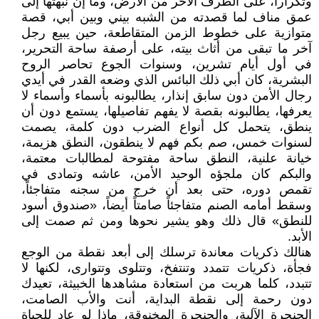
وتكراراً، على الطرف الآخر من الأرض، وما إن نبهتها إلى
عمق مناف لما قصدته من الشبه بيني وبين أبي، قصة
متوازية على خطوط الزمن المتقاطعة، حين يبيع رجل
آخر ما تبقى من أثاث بيته، على أرصفة ساحة التحرير،
في أول أيام تشرين، وسنوات الجوع تحاصر الروح
البشرية، كان أبي ذلك البائس الذي وضعه القدر في أيدي
رجال الأمن دون سابق إنذار، يطالبونه بأسماء وأسماء لا
يعرفها، يطالبونه بقصة لا يفهم تفاصيلها، يستمع دون أن
ينطق، يتحمل كل أنواع الضرب دون كلمة، يصمت
لسنوات خمس، صم بكم فهم لا ينطقون، النطق هزيمة،
خيانة علنية، النطق ساحة مفتوحة لمطالبات معتمة،
والبكم كان ملجؤه الوحيد الأمن، عاشه وتمادى في
تقمص دوره، حتى بعد أن خرج من سجنه متفاجئاً،
وسقط أمامه الصنم متفاجئاً صامتاً أيضاً، «صندوق أسود
للنطق» قال ذلك وهو يشير نحوها ومن ثم صمت إلى
الأبد.
هنالك ذكريات معاندة ترسلك إلى أبعد نقطة من الوجع
فجأة، ذكريات تتمدد وتنتفخ، وتتلوى وتتوارى، لكنها لا
تتبدد، كلما هربت من استعادة مشاهدها الخبيثة، تعيدك
دون رحمة إلى نقطة البداية، أنت والأب الصامت،
الحنجرة الآلية، والحنجرة المخنوقة، ماذا لو عاد للحياة