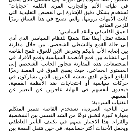
في طياته الألم والتجارب المرة. الكلمة "حجايات"
تُستخدم بشكل دقيق للإشارة إلى القصص التقليدية التي
كانت الأمهات يروينها، والتي تصبح في هذا السياق رمزًا
للزمن الضائع.
العمق الفلسفي والنقد السياسي:
القصّة تمثل أيضًا نقدًا ضمنيًا للنظام السياسي الذي أدى
إلى حالة القمع والتشظي الشخصي. من خلال مقارنة
بين إصابة الأب بالبكم وتعرض الابن للعوق، تلمح القاصة
إلى التشابه بين قمع الأنظمة السياسية وقمع الأفراد في
المجتمعات. هذه المقارنة تتجاوز الجانب الشخصي إلى
المستوى الجماعي، حيث يصبح العوق في القصة رمزًا
للواقع المؤلم الذي يعيشه الكثيرون الذين يشاركون في
حركات سياسية أو احتجاجات ضد الأنظمة القمعية،
فيجدون أنفسهم في النهاية عاجزين عن التعبير عن
أنفسهم.
التقنيات السردية:
من الناحية السردية، تستخدم القاصة ضمير المتكلم
بمهارة كبيرة لتخلق نوعًا من الشد النفسي بين الشخصية
والقراء. هذا الاختيار يسهم في تكثيف التأثير العاطفي
ويجعل الأحداث أكثر حساسية، في حين تتنقل القصة بين