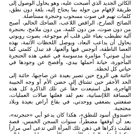
الكائن الجديد الذي أصبحت عليه، وهو يحاول الوصول إلى
طريقة لإفهام من حوله بما يحتاج إليه، بلغة دون نطق،
كلمات تهيم في صوت مسحوب وحنجرة مستأصلة.
الصائح الصارخ، الراقص اللاعب، الضاحك الحالم، أصبح
من دون صوت، من دون كلمة، من دون ملامح، بحنجرة
آلية تطبطب بغباء على قلب أم موجوعة، بصوت روبوتي
يحاول أن يداعب البعاد، ويوصل اللحظات الآثمة، بهذه
العصا الناطقة، أتوجس فيها وألعنها، قد تبدل كلمتي كما
تبدل صوتي؟ مؤامرة مدسوسة في عنقي هذه الحنجرة
المأجورة، خيانة أحملها بيدي، وأفصح عن وجودها في
حياتي كل لحظة.
خائنة هي الروح حين تصير بعيدة عن صاحبها، خائنة إلى
الحد الأحقر حين تشتاق إلى حضن الأم أو وجه الحبيبة
الهاجرة، هل استبعدت حقاً عن تلك الذاكرة كل هذه
المسافة اللاإنسانية، نعم لقد فعلتها صالات العمليات،
صفعتني بضعفي ووحدتي، في بقاع أراض بعيدة وبلاد
محتجبة.
«صندوق أسود للنطق»، هكذا كان يدعو أبي «حنجرته»،
بعد أن أوقفها مضطراً، سنوات السجن الخمس، قصة
تقلبت ذكراها في ذهن تلك المرأة التي تدعى أمي مراراً