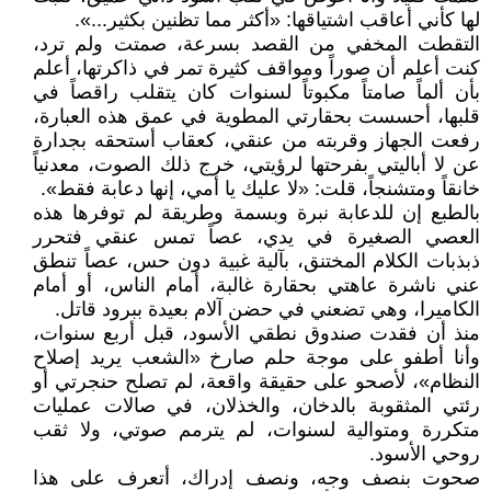
لها كأني أعاقب اشتياقها: «أكثر مما تظنين بكثير...».
التقطت المخفي من القصد بسرعة، صمتت ولم ترد،
كنت أعلم أن صوراً ومواقف كثيرة تمر في ذاكرتها، أعلم
بأن ألماً صامتاً مكبوتاً لسنوات كان يتقلب راقصاً في
قلبها، أحسست بحقارتي المطوية في عمق هذه العبارة،
رفعت الجهاز وقربته من عنقي، كعقاب أستحقه بجدارة
عن لا أباليتي بفرحتها لرؤيتي، خرج ذلك الصوت، معدنياً
خانقاً ومتشنجاً، قلت: «لا عليك يا أمي، إنها دعابة فقط».
بالطبع إن للدعابة نبرة وبسمة وطريقة لم توفرها هذه
العصي الصغيرة في يدي، عصاً تمس عنقي فتحرر
ذبذبات الكلام المختنق، بآلية غبية دون حس، عصاً تنطق
عني ناشرة عاهتي بحقارة غالبة، أمام الناس، أو أمام
الكاميرا، وهي تضعني في حضن آلام بعيدة ببرود قاتل.
منذ أن فقدت صندوق نطقي الأسود، قبل أربع سنوات،
وأنا أطفو على موجة حلم صارخ «الشعب يريد إصلاح
النظام»، لأصحو على حقيقة واقعة، لم تصلح حنجرتي أو
رئتي المثقوبة بالدخان، والخذلان، في صالات عمليات
متكررة ومتوالية لسنوات، لم يترمم صوتي، ولا ثقب
روحي الأسود.
صحوت بنصف وجه، ونصف إدراك، أتعرف على هذا