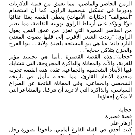
الزمن الحاضر والماضي، مما يعمق من قيمة الذكريات
ودورها في تشكيل شخصية الراوي. كما أن استخدام
"السوالف" (حكايات الأمهات) يعطي القصة بعدًا ثقافيًا
قويًا ويؤكد على أرتباط الراوي بهويته الثقافية، مما يعتبر
من العناصر المميزة التي تعزز من عمق النص. يقول
الراوي: "رددت الشعر الأقرب إلى قلبها بصوت المعدن
البارد ذاته: «يا هي يبو المستحه يلعينك ولاية.... بيها الفرح
والحزن يتلاكن حجايه". .
"حجاية"..هذه القصة القصيرة ..أنما هي تجسيد مؤثر
للغربة، والألم والمعاناة والذاكرة المجروحة، التي تتشابك
فيها الأبعاد الشخصية والجماعية. تقدم هذه القصة تجربة
متعددة الأبعاد للقارئ، مما يجعله يتأمل في تاريخه
الشخصي والجماعي، وفي المعاناة الناتجة عن الصراع
السياسي، والذاكرة التي لا تريد أن تتركنا، والمشاعر التي
لا يمكن إخفاؤها.
حجاية
قصة قصيرة
أزهار علي
كنت أحدق في الفناء الفارغ أمامي، مأخوذاً بصورة رجل