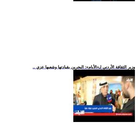
.. وزير الثقافة الأردني لـ«الأيام»: البحرين بقيادتها وشعبها عزي