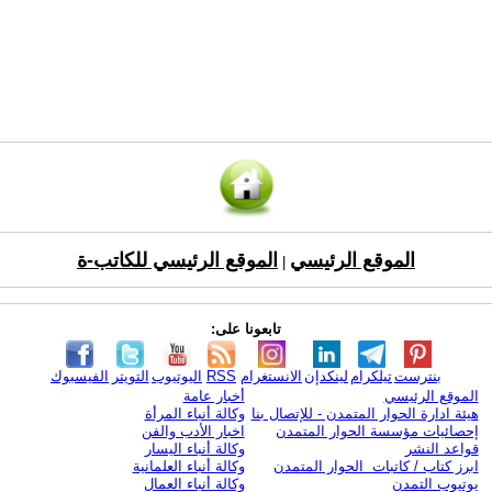
الموقع الرئيسي
الموقع الرئيسي للكاتب-ة
|
تابعونا على:
بنترست
تيلكرام
لينكدإن
الانستغرام
RSS
اليوتيوب
التويتر
الفيسبوك
الموقع الرئيسي
أخبار عامة
هيئة ادارة الحوار المتمدن - للإتصال بنا
وكالة أنباء المرأة
إحصائيات مؤسسة الحوار المتمدن
اخبار الأدب والفن
قواعد النشر
وكالة أنباء اليسار
ابرز كتاب / كاتبات الحوار المتمدن
وكالة أنباء العلمانية
يوتيوب التمدن
وكالة أنباء العمال