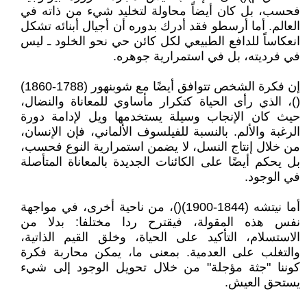
فحسب، بل كان أيضاً محاولة لتخليد شيء من ذاته في
العالم. أما أرسطو فقد أدرك بدوره أن أجيال أبنائه تشكل
انعكاساً للدافع الطبيعي لكل كائن حي نحو الخلود ـ ليس
في فرديته، بل في استمرارية جوهره.
إن فكرة الشخص تتوافق أيضًا مع شوبنهور (1788-1860)
()، الذي رأى الحياة كتكرار مأساوي للمعاناة والنضال،
حيث كان الإنجاب وسيلة يستخدمها ويل لإدامة دورة
الرغبة والألم. بالنسبة للفيلسوف الألماني، فإن الإنسان،
من خلال إنتاج النسل، لا يضمن استمرارية النوع فحسب،
بل يحكم أيضًا على الكائنات الجديدة بالمعاناة المتأصلة
في الوجود.
أما نيتشه (1844-1900)()، من ناحية أخرى، في مواجهة
نفس هذه المقولة، فيقترح ردا مختلفا: بدلا من
الاستسلام، التأكيد على الحياة، وخلق القيم الذاتية،
والتغلب على العدمية. بمعنى ما، يمكن محاربة فكرة
كوننا "جثة مؤجلة" من خلال تحويل الوجود إلى شيء
يستحق العيش.