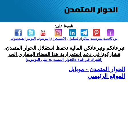
تابعونا على:
بودكاست
بنترست
تيلكرام
لينكدإن
الانستغرام
اليوتيوب
التويتر
الفيسبوك
تبرعاتكم وتبرعاتكن المالية تحفظ استقلال الحوار المتمدن،
فشاركونا في دعم استمرارية هذا الفضاء اليساري الحر
[اشترك في قناة ‫«الحوار المتمدن» على اليوتيوب]
الحوار المتمدن - موبايل
الموقع الرئيسي