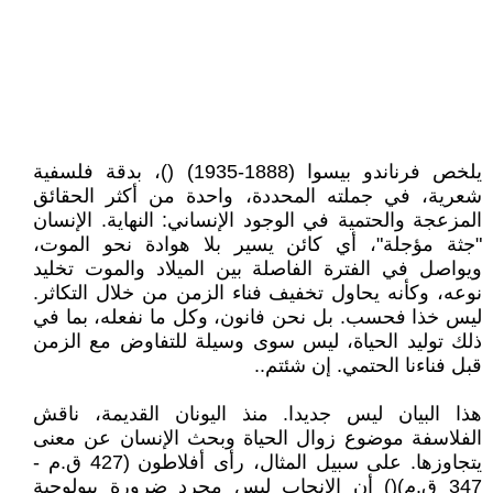
يلخص فرناندو بيسوا (1888-1935) ()، بدقة فلسفية
شعرية، في جملته المحددة، واحدة من أكثر الحقائق
المزعجة والحتمية في الوجود الإنساني: النهاية. الإنسان
"جثة مؤجلة"، أي كائن يسير بلا هوادة نحو الموت،
ويواصل في الفترة الفاصلة بين الميلاد والموت تخليد
نوعه، وكأنه يحاول تخفيف فناء الزمن من خلال التكاثر.
ليس خذا فحسب. بل نحن فانون، وكل ما نفعله، بما في
ذلك توليد الحياة، ليس سوى وسيلة للتفاوض مع الزمن
قبل فناءنا الحتمي. إن شئتم..
هذا البيان ليس جديدا. منذ اليونان القديمة، ناقش
الفلاسفة موضوع زوال الحياة وبحث الإنسان عن معنى
يتجاوزها. على سبيل المثال، رأى أفلاطون (427 ق.م -
347 ق.م)() أن الإنجاب ليس مجرد ضرورة بيولوجية