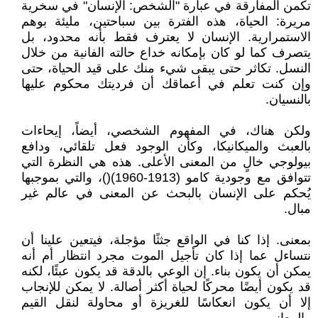
تكمن المفارقة في عبارة "الشخص: الإنسان" في سخرية
مريرة: الحياة، هذه الفترة بين سباحتين، مليئة بوهم
الاستمرارية. الإنسان لا يعترف فقط بأنه محدود، بل
يتصرف كما لو كان بإمكانه خداع حالته الفانية من خلال
النسل. تكاثر حتى يبقى شيء منك على قيد الحياة، حتى
وإن كنت تعلم في أعماقك أن فرديتك محكوم عليها
بالنسيان.
ولكن هناك، في المفهوم الشخصي، أيضاً، إيحاءات
بالعبث والميكانيكا، وكأن الوجود فعل تلقائي، ودافع
بيولوجي خالٍ من المعنى الأعلى. هذه هي النظرة التي
تتوافق مع وجودية كامو (1913-1960)()، والتي بموجبها
يُحكم على الإنسان بالبحث عن المعنى في عالم غير
مبال.
بمعنى. إذا كنا في الواقع جثثًا مؤجلة، فيتعين علينا أن
نتساءل عما إذا كان تأجيل الموت مجرد انتظار أم أنه
يمكن أن يكون بناء. إن الوعي بالدقة قد يكون عبئًا، لكنه
قد يكون أيضًا محركًا لحياة أكثر أصالة. لا يمكن للإنجاب
إلا أن يكون انعكاسًا للغريزة أو محاولة لنقل القيم