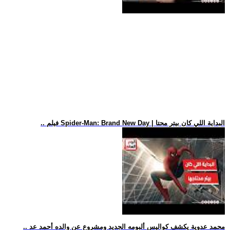
.. فيلم Spider-Man: Brand New Day | البداية اللي كان بيتر محتا
.. محمد عدوية يكشف كواليس ألبومه الجديد ومشروع عن والده أحمد عد