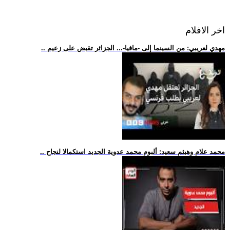
اخر الافلام
.. مهدي لعريبي: من السينما إلى -مافيا-... الجزائر تقبض على زعيم
.. محمد علام وهيثم سعيد: ألبوم محمد عدوية الجديد استكمالا لنجاح