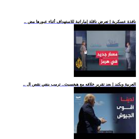
.. نافذة عسكرية | تعرض ناقلة إماراتية للاستهداف أثناء عبورها مض
.. العربية ويكند | بعد تقرير خلافه مع هيغسيث.. ترمب ينفي نقص ال