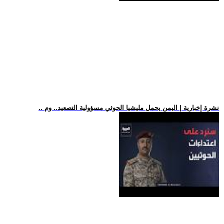
.. نشرة إخبارية | اليمن يحمل مليشيا الحوثي مسؤولية التصعيد.. وم