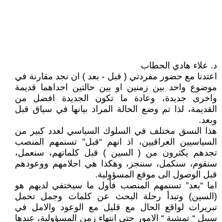
د. علاء هادي الحطاب
اعتدنا مع حضور مفردتي ( قبل - بعد ) ان نجد مقارنة في
موضوع واحد بين زمنين او بين حالتين احداهما قديمة
واخرى جديدة، وعادة ما تكون الجديدة افضل من
القديمة، لذا تم وضع الحالة المراد بيانها في سياق قبل
وبعد.
هذا النسق مختلف في السلوك السياسي لعدد كبير من
السياسيين العراقيين، اذ انهم “قبل” تسنمهم المنصب
تجدهم يكثرون من ( السين ) قبل كلماتهم، سنعمل،
سنقوم، سنكمل، سننجز، وهكذا هي احلامهم ووعودهم
قبل الوصول الى موقع المسؤولية.
اما “بعد” تسنمهم المنصب فأول ما سيختفي لديهم هو
(السين) وتبدأ رحلة البحث عن كلمات وجمل تحمل
تبريرات لواقع الحال مع قليل مع الوعود والامل في
سبيل “ تمشية “ الامور حتى انتهاء زمن المسؤولية، عندها