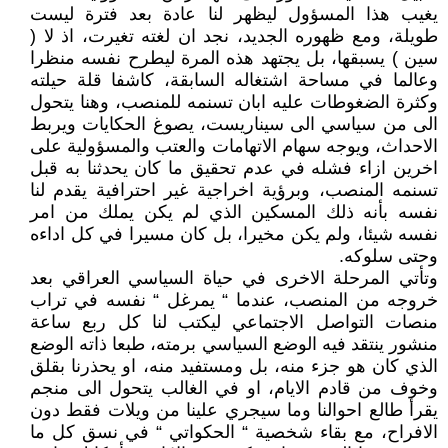
يغيب هذا المسؤول ليظهر لنا عادة بعد فترة ليست
طويلة، ومع ظهوره الجديد، نجد ان لغته تغيرت، اذ لا (
سين ) يسبقها، بل يجتهد هذه المرة ليطرح نفسه منظرا
وعالما في مساحة اشتغاله السابقة، كاشفا قلة حيلته
وكثرة الضغوطات عليه ابان تسنمه للمنصب، وهنا يتحول
الى من سياسي الى سيناريست، يصوغ الحكايات ويربط
الاحداث، ويوجه سهام الاتهامات والعتب والمسؤولية على
اخرين ازاء فشله في عدم تحقيق ما كان يحدثنا به قبل
تسنمه المنصب، وبرؤية اخراجية غير احترافية يقدم لنا
نفسه بأنه ذلك المسكين الذي لم يكن يملك من امر
نفسه شيئا، ولم يكن مخيرا، بل كان مسيرا في كل اداءه
وحتى سلوكه.
وتأتي المرحلة الاخرى في حياة السياسي العراقي بعد
خروجه من المنصب، عندما “ يمرغل “ نفسه في تراب
منصات التواصل الاجتماعي ليكتب لنا كل ربع ساعة
منشور ينتقد فيه الوضع السياسي برمته، طبعا ذاته الوضع
الذي كان هو جزء منه، بل ومستفيد منه، او يحذرنا بقلق
وخوف من قادم الايام، او في الغالب يتحول الى منجم
يقرأ طالع احوالنا وما سيجري علينا من ويلات فقط دون
الافراح، مع بقاء شخصية “ الحكواتي “ في نسق كل ما