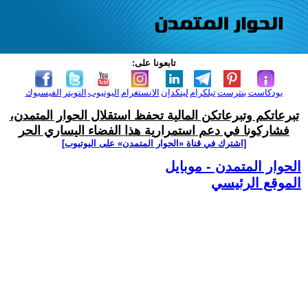
تابعونا على:
بودكاست
بنترست
تيلكرام
لينكدإن
الانستغرام
اليوتيوب
التويتر
الفيسبوك
تبرعاتكم وتبرعاتكن المالية تحفظ استقلال الحوار المتمدن،
فشاركونا في دعم استمرارية هذا الفضاء اليساري الحر
[اشترك في قناة ‫«الحوار المتمدن» على اليوتيوب]
الحوار المتمدن - موبايل
الموقع الرئيسي