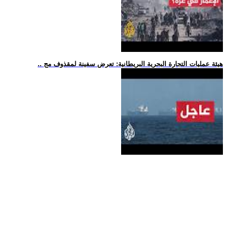
.. هيئة عمليات التجارة البحرية البريطانية: تعرض سفينة لمقذوف مج