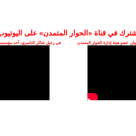
شترك في قناة «الحوار المتمدن» على اليوتيوب
ز، عضو هيئة إدارة الحوار المتمدن
في رحيل شاكر الناصري، أحد مؤسسي 