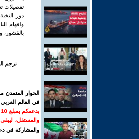
تفصيلات تت
دور النخبة
وافهام الن
بالقشور، وا
ترجم ال
الحوار المتمدن م
في العالم العربي
ب
والمستقل، ليبقى ص
والمشاركة في دع