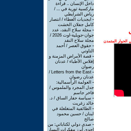
داخل الإنسان .. قراءة
ماركسية ثورية في ... /
رياض الشرايطي
-
ابجديات العطاء / انتصار
كامل جفلان الخشت
-
مجلة سلاح النقد، عدد
جوان-جويلية-اوت 2026 /
مجلة سلاح النقد
الحوار المتمدن
-
حقوق العصر / أحمد
التاوتي
-
قصة الأمراض المزمنة و
إفلاس الأطباء / عدنان
رضوان
Letters from the East /
-
عدنان رضوان
-
العولمة الرأسمالية:
جدل المجرد والملموس /
فاخر جاسم
-
سياسة حفار الساق / د.
خالد زغريت
-
الطائفية المتغلغلة في
لبنان / حسين محمود
صالح
-
صدى دولي لكتاباتي: من
إحدى أبرز مفكرات اليسار