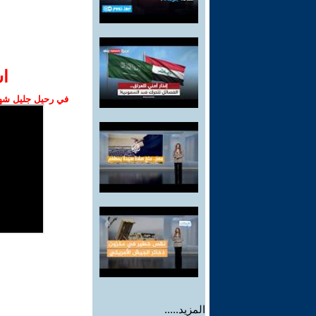
ا‫
في رحيل جليل شهبا
المزيد.....