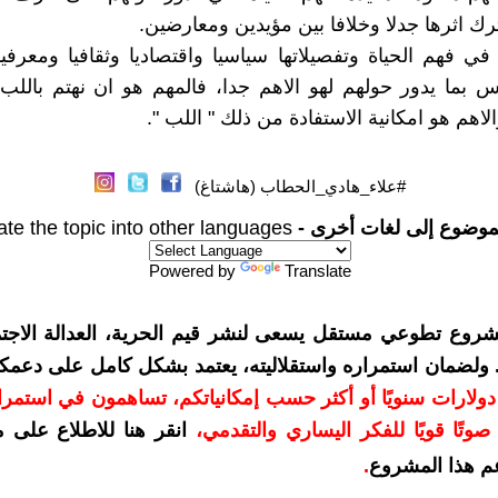
رك اثرها جدلا وخلافا بين مؤيدين ومعارضين.
 في فهم الحياة وتفصيلاتها سياسيا واقتصاديا وثقافيا ومعرفي
اس بما يدور حولهم لهو الاهم جدا، فالمهم هو ان نهتم باللب
لاهم هو امكانية الاستفادة من ذلك " اللب ".
#علاء_هادي_الحطاب (هاشتاغ)
موضوع إلى لغات أخرى -
ate the topic into other languages
Powered by
Translate
شروع تطوعي مستقل يسعى لنشر قيم الحرية، العدالة الاجتم
. ولضمان استمراره واستقلاليته، يعتمد بشكل كامل على دعمك
دعمكم بمبلغ 10 دولارات سنويًا أو أكثر حسب إمكانياتكم، تساهمون في استم
وتًا قويًا للفكر اليساري والتقدمي
،
انقر هنا للاطلاع على 
م هذا المشروع
.