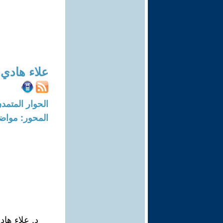
علاء هادي
الحوار المتمدن-العدد: 8226 - 25
المحور: مواض
د. علاء ها