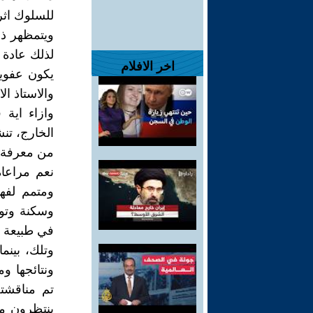
للسلوك اثر
ويتمظهر ذل
لذلك عادة 
اخر الافلام
يكون عفويا
والاستاذ ال
وازاء اية
الخارج، تنش
من معرفة، 
نعم مراعاة
ومتمم لفه
وسكنة وتوق
في طبيعة ح
وتلك، بينم
ونتائجها و
تم مناقشته
ينتظرون من