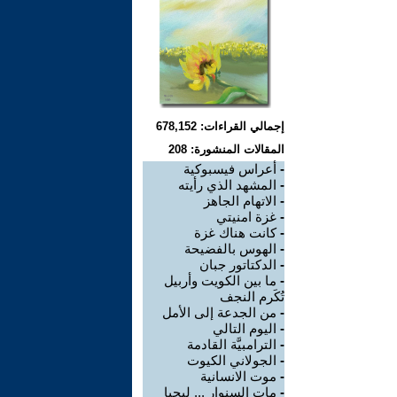
إجمالي القراءات: 678,152
المقالات المنشورة: 208
-
أعراس فيسبوكية
-
المشهد الذي رأيته
-
الاتهام الجاهز
-
غزة امنيتي
-
كانت هناك غزة
-
الهوس بالفضيحة
-
الدكتاتور جبان
-
ما بين الكويت وأربيل
تُكَرم النجف
-
من الجدعة إلى الأمل
-
اليوم التالي
-
الترامبيَّة القادمة
-
الجولاني الكيوت
-
موت الانسانية
-
مات السنوار ... ليحيا