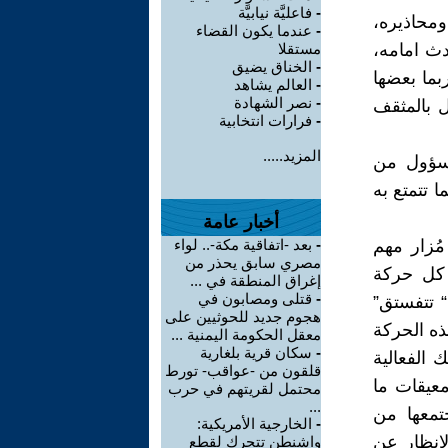
-
فاعليَّة نيابيَّة
ومحاذيره،
-
عندما يكون القضاء
دث امامه،
مستقلا
-
الخناق يضيق
بما بعضها
-
العالم يشاهد
-
نصر الشهادة
ل بالمثقف
-
فرارات انتخابية
المزيد.....
مسؤول من
ا تتمتع به
أخبار عامة
ُزار مهم
-
بعد -اتفاقية مكة-.. لواء
مصري سابق يحذر من
 كل حركة
إغراق المنطقة في ...
-
قتلى ومصابون في
“ تتفستق”
هجوم جديد للحوثيين على
ذه الحركة
معقل الحكومة اليمنية ...
-
سكان قرية بلغارية
 الفعالية
قلقون من -عواقب- تورط
معيقات ما
محتمل لقريتهم في حرب
...
جتمعها من
-
الخارجية الأمريكية:
لانظار عن
واشنطن تتحرك لقطع