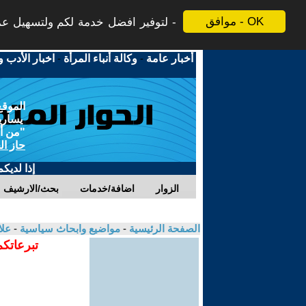
موافق - OK
لتوفير افضل خدمة لكم ولتسهيل عملي
أخبار عامة
-
وكالة أنباء المرأة
-
اخبار الأدب و
الموقع
يسارية
"من أج
حاز ال
إذا لديك
الزوار
اضافة/خدمات
بحث/الارشيف
الصفحة الرئيسية
-
مواضيع وابحاث سياسية
-
علا
تبرعاتكم