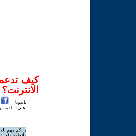
كيف تدعم-
الانترنت؟
تابعونا
على:
الفيسب
رأيكم مهم للج
للاطلاع وإضافة