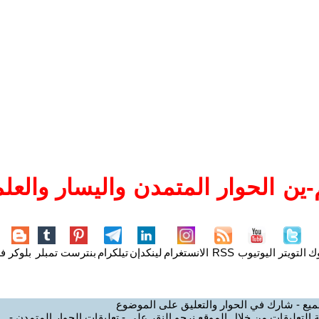
ين الحوار المتمدن واليسار والعلم
وك
التويتر
اليوتيوب
RSS
الانستغرام
لينكدإن
تيلكرام
بنترست
تمبلر
بلوكر
فل
ميع - شارك في الحوار والتعليق على الموضوع
 التعليقات من خلال الموقع نرجو النقر على - تعليقات الحوار المتمدن -