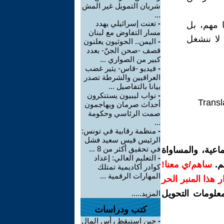
شريان التمويل غير المش
...
-
تعنت إسرائيلي يهدد
ا مهم، بل
مسار التفاوض مع لبنان
 لا ننشغل
-
اليمن.. الحوثيون يعلنون
قصف -صحن الجنّ- بعدد
كبير من الصواري ...
-
فيديو -قاس- يثير غضب
العراقيين والشرطة تصدر
بيانا بالتفاصيل ...
-
نواب ليبيون يستنكرون
Transl
أحداث صرمان ويهاجمون
صمت الرئاسي وحكومة
...
-
منظمة رقابية في تونس:
الرئيس قيس سعيد فشل
في تحقيق أكثر من 8 ...
اعية، والمساواة
-
التعليم العالي: إعداد
م.
ساهم/ي معنا!
كوادر أكاديمية تمتلك
المهارات الرقمية ...
رار هذا المنبر الحر
معلومات التحويل
المزيد.....
كتب ودراسات
-
حين استيقظ رأس المال