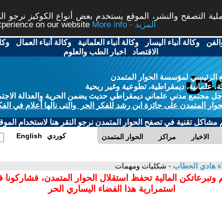
ة التصفح والنشر، الموقع يستخدم بعض أنواع الكوكيز نرجو النق
More info - المزيد
experience on our website
الفن
-
وكالة أنباء اليسار
-
وكالة أنباء العلمانية
-
وكالة أنباء العمال
-
وكا
الاقتصاد
-
اخبار الطب والعلوم
 الرئيسي لمؤسسة الحوار المتمدن
، علمانية، ديمقراطية، تطوعية وغير ربحية
ل مجتمع مدني علماني ديمقراطي حديث يضمن الحرية والعدالة الاجتم
حوار المتمدن على جائزة ابن رشد للفكر الحر والتى نالها أعلام في الفك
م مشاكل تقنية في تصفح الحوار المتمدن نرجو النقر هنا لاستخدام الموقع
كوردي
English
الاخبار
مراكز
الحوار المتمدن
ء هادي الحطاب
- شكليات ومهمات
 وتبرعاتكن المالية تحفظ استقلال الحوار المتمدن، فشاركونا 
استمرارية هذا الفضاء اليساري الحر