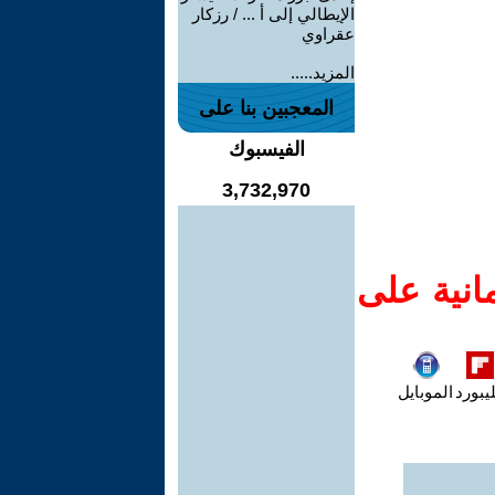
الإيطالي إلى أ ... / رزكار
عقراوي
المزيد.....
المعجبين بنا على
الفيسبوك
3,732,970
انية على
يبورد
الموبايل