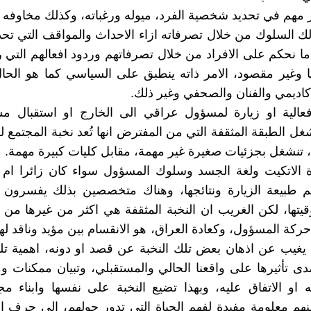
 مهم في تحديد شخصية الفرد، ميوله ورغباته، وكذلك مخاوفه 
ك السلوك من خلال تصرفاته ازاء الاحداث والمواقف التي تح
ما نحكم على الافراد من خلال تصرفاتهم وردود افعالهم التي ر
 وغير مقصود، الامر ذاته ينطبق على السياسي كما هو الحا
اكاديمي والفنان والصحفي وغير ذلك.
 فعالية او زيارة لمسؤول عراقي الى الخارج او استقبال 
غل الطبقة المثقفة التي من المفترض انها تُعد نخبة المجتمع لم
تنشغل بجزئيات صغيرة غير مهمة، مقابل كليات كبيرة مهمة.
 الاتكيت ولغة الجسد وسلوك المسؤول سواء كان زائرا ام م
م طبيعة الزيارة ونتائجها، وهناك متخصصين بذلك يفسرون
يتها، لكن الغريب ان النخبة المثقفة هي اكثر من غيرها من 
ركة المسؤول، وكعادة العراق، هو الانقسام بين مؤيد وناقد له
ا يغيب عن اذهان بعض تلك النخبة عن قصد او دونه، اهمية تلك
مدى تأثيرها على واقعنا الحالي والمستقبلي، وتبيان ممكنات و
 او الاتفاق عليه، وبهذا تضيع النخبة على نفسها وابناء م
هم معلومة مفيدة لفهم الحياة التي تدور حولهم، الى حرف ا