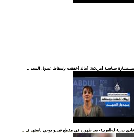
.. مستشارة سياسية أمريكية: أيباك أخفقت بإسقاط عبدول السيد
.. فادي بدرية لـ-العربية- بعد ظهوره في مقطع فيديو يوحي باستهداف