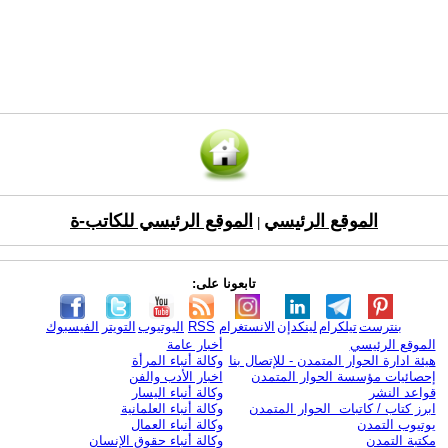
الموقع الرئيسي
الموقع الرئيسي للكاتب-ة
|
تابعونا على:
بنترست
تيلكرام
لينكدإن
الانستغرام
RSS
اليوتيوب
التويتر
الفيسبوك
الموقع الرئيسي
أخبار عامة
هيئة ادارة الحوار المتمدن - للإتصال بنا
وكالة أنباء المرأة
إحصائيات مؤسسة الحوار المتمدن
اخبار الأدب والفن
قواعد النشر
وكالة أنباء اليسار
ابرز كتاب / كاتبات الحوار المتمدن
وكالة أنباء العلمانية
يوتيوب التمدن
وكالة أنباء العمال
مكتبة التمدن
وكالة أنباء حقوق الإنسان