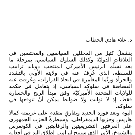
د. علاء هادي الحطاب
ينشغلُ كثيرٌ من المحللين السياسيين والمختصين في
العلاقات الدوليَّة وكذلك السلوك السياسي، بمرحلة ما
بعد تسلّم الرئيس الأميركي المنتخب دونالد ترامب
للسلطة، الذي عُرِفَ عنه في ولايته الأولى بالتشدد
والجرأة وربَّما المغامرة في اتخاذ القرارات، وعُرِفت عنه
الفضاضة في سلوكه السياسي، إذ يتعامل في حكمه
للولايات المتحدة الأميركيَّة وفق مبدأ الربح والخسارة
فقط، إذ لا ثوابت ولا ضوابط يمكن أنْ تتوقعها في
سلوكه.
اليوم وبعد فوزه الجديد وبفارقٍ متقدمٍ على غريمته كمالا
هاريس وحزبها الديمقراطي، وسيطرة الحزب الجمهوري
على الغرفتين التشريعيتين والرقابيتين في الكونغرس
والشيوخ، الأمر الذي سيتيح لترامب إطلاق اليد في أفعاله