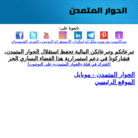
تابعونا على:
بودكاست
بنترست
تيلكرام
لينكدإن
الانستغرام
اليوتيوب
التويتر
الفيسبوك
تبرعاتكم وتبرعاتكن المالية تحفظ استقلال الحوار المتمدن،
فشاركونا في دعم استمرارية هذا الفضاء اليساري الحر
[اشترك في قناة ‫«الحوار المتمدن» على اليوتيوب]
الحوار المتمدن - موبايل
الموقع الرئيسي