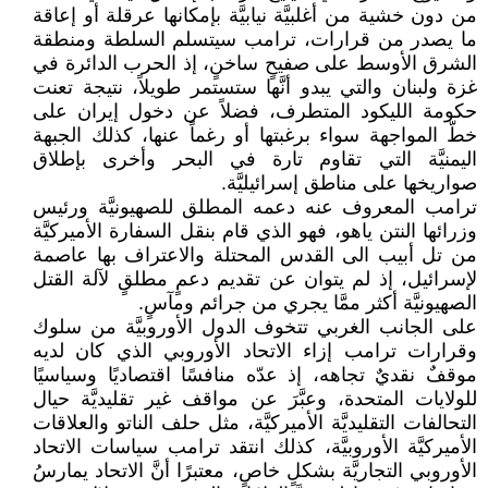
من دون خشية من أغلبيَّة نيابيَّة بإمكانها عرقلة أو إعاقة
ما يصدر من قرارات، ترامب سيتسلم السلطة ومنطقة
الشرق الأوسط على صفيحٍ ساخنٍ، إذ الحرب الدائرة في
غزة ولبنان والتي يبدو أنَّها ستستمر طويلاً، نتيجة تعنت
حكومة الليكود المتطرف، فضلاً عن دخول إيران على
خطّ المواجهة سواء برغبتها أو رغماً عنها، كذلك الجبهة
اليمنيَّة التي تقاوم تارة في البحر وأخرى بإطلاق
صواريخها على مناطق إسرائيليَّة.
ترامب المعروف عنه دعمه المطلق للصهيونيَّة ورئيس
وزرائها النتن ياهو، فهو الذي قام بنقل السفارة الأميركيَّة
من تل أبيب الى القدس المحتلة والاعتراف بها عاصمة
لإسرائيل، إذ لم يتوان عن تقديم دعمٍ مطلقٍ لآلة القتل
الصهيونيَّة أكثر ممَّا يجري من جرائم ومآسٍ.
على الجانب الغربي تتخوف الدول الأوروبيَّة من سلوك
وقرارات ترامب إزاء الاتحاد الأوروبي الذي كان لديه
موقفٌ نقديٌ تجاهه، إذ عدّه منافسًا اقتصاديًا وسياسيًا
للولايات المتحدة، وعبَّرَ عن مواقف غير تقليديَّة حيال
التحالفات التقليديَّة الأميركيَّة، مثل حلف الناتو والعلاقات
الأميركيَّة الأوروبيَّة، كذلك انتقد ترامب سياسات الاتحاد
الأوروبي التجاريَّة بشكلٍ خاصٍ، معتبرًا أنَّ الاتحاد يمارسُ