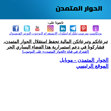
تابعونا على:
بودكاست
بنترست
تيلكرام
لينكدإن
الانستغرام
اليوتيوب
التويتر
الفيسبوك
تبرعاتكم وتبرعاتكن المالية تحفظ استقلال الحوار المتمدن،
فشاركونا في دعم استمرارية هذا الفضاء اليساري الحر
[اشترك في قناة ‫«الحوار المتمدن» على اليوتيوب]
الحوار المتمدن - موبايل
الموقع الرئيسي