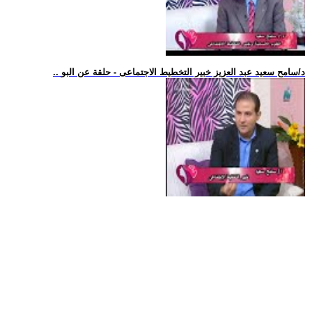
.. د/سامح سعيد عبد العزيز خبير التخطيط الاجتماعى - حلقة عن البو