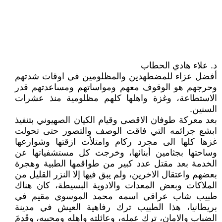
د. علاء هادي الحطاب
أفضل عزاء للمضطهدين والمظلومين في اوقات شدتهم
وحرجهم هو الوقوف معهم ومواساتهم ومساعدتهم قدر
الاستطاعة، وغزة واهلها كلهم مظلومية منذ عشرات
السنين.
بعد معركة طوفان الاقصى وقيام الكيان الصهيوني بتنفيذ
ابشع جرائمه التي فاقت الوصف والتصور حتى تحولت
غزها كلها الى مجرد ركام وامتلأت ازقتها وشوارعها
وساحتها بجثامين أبنائها، وخرجت كل مستشفياتها عن
الخدمة بعد مقتل عدد كبير من طواقمها الطبية وهجرة
بعضهم واعتقال الاخرين، ولم يبق فيها إلا النزر القليل من
الملاكات وبعض المعدات والادوية البسيطة، كان هناك
طبيب شاب عراقي اسمه محمد الموسوي مقيم في
بريطانيا، هذا الطبيب ترك رفاهية العيش في مدينة
الضباب والامان، ترك عمله، وعائلته واهله ومحبيه، وقَدِمَ