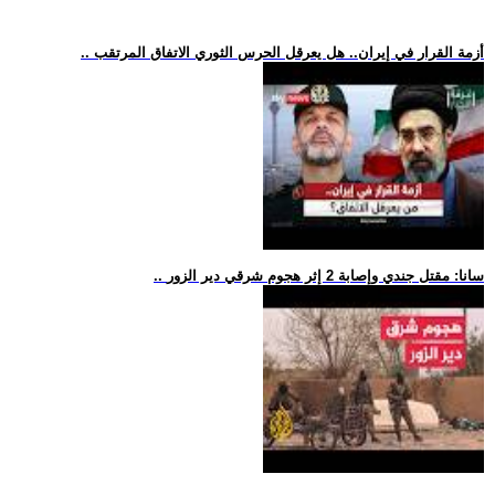
.. أزمة القرار في إيران.. هل يعرقل الحرس الثوري الاتفاق المرتقب
.. سانا: مقتل جندي وإصابة 2 إثر هجوم شرقي دير الزور