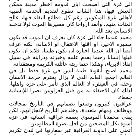
الى غزة التي اصبحت ابان قدومه اخطر مدينة ممكن
العيش فيها، هذا الشاب تطوع لتقديم الخدمة الطبية
لأهالي غزة المنكوبين رغم كل فظائع البقاء فيها، عالج
المئات منهم، وأنقذ ارواحا كان مصيرها الموت لولا تدخله
الانساني بعد الله.
محمد عندما جاء الى غزة كان يعرف ان الموت قد يكون
مصيره الاخير، او اقلها الاعتقال او الاصابة، لكنه عرف
أيضا ان الله عندما اختاره ان يكون طبيبا، فلابد ان يكون
قبلها إنسانا رحيما يقدم علمه وخبرته ودرايته في سبيل
إنقاذ الابرياء، وهكذا حتما ربته عائلته الكريمة ومعتقداته.
محمد اصبح أيقونة طبية ليس في غزة فقط بل في
العالم اجمع، العالم الذي لا يزال يحترم حرمة الانسان
وحقه في العيش، لا العالم الذي تأمر على غزة واهلها،
لذلك كان الاحتفاء به من قبل الغزاويين نصرا للإنسانية
جمعاء.
عراقيون كثيرون وضعوا بصماتهم في التأريخ بمجالات
ووظائف ومهام متعددة، وخلدهم التأريخ لانجازاتهم، لكن
يبقى محمدنا الموسوي بصمة عراقية انسانية في غزة
أسوة بكل المضحين من اجل نصرة المظلومين.
أتمنى على الدولة العراقية عبر سفارتها في لندن تكريم