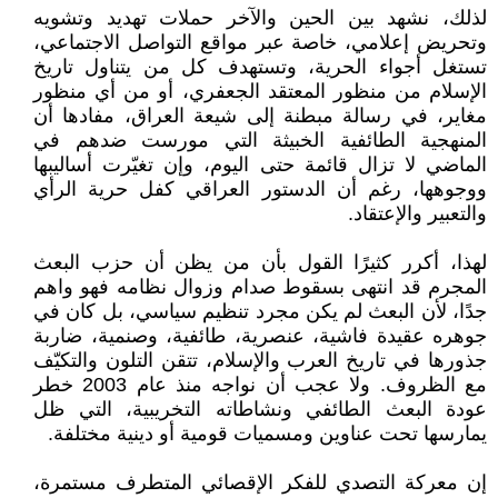
لذلك، نشهد بين الحين والآخر حملات تهديد وتشويه
وتحريض إعلامي، خاصة عبر مواقع التواصل الاجتماعي،
تستغل أجواء الحرية، وتستهدف كل من يتناول تاريخ
الإسلام من منظور المعتقد الجعفري، أو من أي منظور
مغاير، في رسالة مبطنة إلى شيعة العراق، مفادها أن
المنهجية الطائفية الخبيثة التي مورست ضدهم في
الماضي لا تزال قائمة حتى اليوم، وإن تغيّرت أساليبها
ووجوهها، رغم أن الدستور العراقي كفل حرية الرأي
والتعبير والإعتقاد.
لهذا، أكرر كثيرًا القول بأن من يظن أن حزب البعث
المجرم قد انتهى بسقوط صدام وزوال نظامه فهو واهم
جدًا، لأن البعث لم يكن مجرد تنظيم سياسي، بل كان في
جوهره عقيدة فاشية، عنصرية، طائفية، وصنمية، ضاربة
جذورها في تاريخ العرب والإسلام، تتقن التلون والتكيّف
مع الظروف. ولا عجب أن نواجه منذ عام 2003 خطر
عودة البعث الطائفي ونشاطاته التخريبية، التي ظل
يمارسها تحت عناوين ومسميات قومية أو دينية مختلفة.
إن معركة التصدي للفكر الإقصائي المتطرف مستمرة،