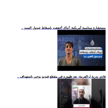
.. مستشارة سياسية أمريكية: أيباك أخفقت بإسقاط عبدول السيد
.. فادي بدرية لـ-العربية- بعد ظهوره في مقطع فيديو يوحي باستهداف