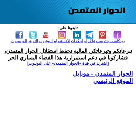
تابعونا على:
بودكاست
بنترست
تيلكرام
لينكدإن
الانستغرام
اليوتيوب
التويتر
الفيسبوك
تبرعاتكم وتبرعاتكن المالية تحفظ استقلال الحوار المتمدن،
فشاركونا في دعم استمرارية هذا الفضاء اليساري الحر
[اشترك في قناة ‫«الحوار المتمدن» على اليوتيوب]
الحوار المتمدن - موبايل
الموقع الرئيسي