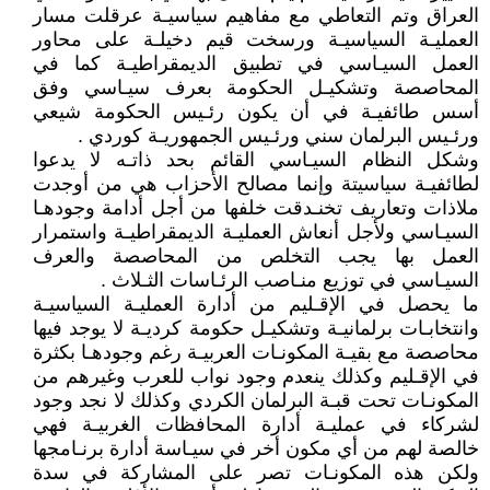
العراق وتم التعاطي مع مفاهيم سياسيـة عرقلت مسار
العمليـة السياسيـة ورسخت قيم دخيلـة على محاور
العمل السيـاسي في تطبيق الديمقراطيـة كما في
المحاصصة وتشكيـل الحكومة بعرف سيـاسي وفق
أسس طائفيـة في أن يكون رئـيس الحكومة شيعي
ورئـيس البرلمان سني ورئـيس الجمهوريـة كوردي .
وشكل النظام السيـاسي القائم بحد ذاتـه لا يدعوا
لطائفيـة سياسيتة وإنما مصالح الأحزاب هي من أوجدت
ملاذات وتعاريف تخنـدقت خلفها من أجل أدامة وجودهـا
السيـاسي ولأجل أنعاش العمليـة الديمقراطيـة واستمرار
العمل بها يجب التخلص من المحاصصة والعرف
السيـاسي في توزيع منـاصب الرئـاسات الثـلاث .
ما يحصل في الإقـليم من أدارة العمليـة السياسيـة
وانتخابـات برلمانيـة وتشكيـل حكومة كرديـة لا يوجد فيها
محاصصة مع بقيـة المكونـات العربيـة رغم وجودهـا بكثرة
في الإقـليم وكذلك ينعدم وجود نواب للعرب وغيرهم من
المكونـات تحت قبـة البرلمان الكردي وكذلك لا نجد وجود
لشركاء في عمليـة أدارة المحافظات الغربيـة فهي
خالصة لهم من أي مكون أخر في سيـاسة أدارة برنـامجها
ولكن هذه المكونـات تصر على المشاركة في سدة