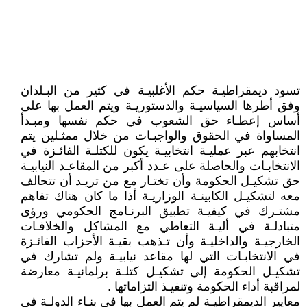
تسود ديمقراطيـة حكم الأغلبيـة في كثير من البـلدان
وفق أطرها السياسيـة والدستوريـة ويتم العمل بها على
أساس إعطـاء حق الشعوب في حكم نفسها ومبـدأ
المساواة في الحقوق والواجبـات من خلال ممثـلين يتم
انتخابهم عبر عمليـة انتخابيـة يكون للكتلـة الفائـزة في
الانتخابـات والحاصلة على عـدد أكبر من المقاعـد النيابيـة
حق تشكيـل الحكومة وأن تختـار مع من تريـد أن تتحالف
معه لتشكيـل الكابينـة الوزاريـة أذا ما كان هناك تفاهم
مشتـرك في كيفيـة تطبيق البرنـامج الحكومي ورؤى
متبادلـة في أليـة التعاطي مع المشاكل والخلافـات
الخارجيـة والداخليـة وأن تـذهب بقيـة الأحزاب الفائـزة
في الانتخابـات التي لها مقاعد نيابيـة ولم تشارك في
تشكيـل الحكومة إلى تشكيـل كتلـة برلمانيـة معارضة
لمراقبة أداء الحكومة وتنفيـذ التزاماتها .
معايير الديمقراطيـة لم يتم العمل بها في بنـاء الدولـة في