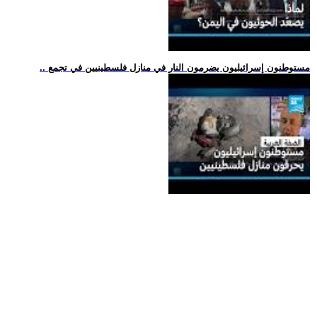
.. مستوطنون إسرائيليون يضرمون النار في منازل فلسطينيين في تجمع