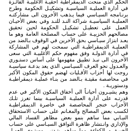
الحكم الذي منحت الديمقراطية أحقيـة الأغلبيـة الفائـزة
في أدارة العمليـة السياسيـة وتشكيـل الحكومة وطرح
برنـامجه السيـاسي فيما يـذهب الأخرون الى مشاركتـه
العمليـة السياسيـة شراكة النـد للنـد وفي بعض الأحيـان
العمل على تعطيـل تشكيـل الحكومة لحين تحقيق
مصالحهم الحزبيـة على حساب المصلحة العامة وهو ما
يعـد ابتزاز سيـاسي بحق الأخرين في الوقوف بـالضد من
العمليـة الديمقراطيـة التي سمحت لهم في المشاركة
في أدارة الدولـة وفق مفهوم حكم الأغلبيـة التي سعى
الأخرون الى نبـذ تطبيق مفهومها على أساس دستـوري
والعـدول نحو العرف السيـاسي الذي يعد بدعـة سياسيـة
روجت لها أحزاب الأقـليات لهضم حقوق المكون الأكبر
في محاصصة مقيتـة بـالضد من بنـاء عمليـة ديمقراطيـة
ودستوريـة .
وهم يشيـرون أحيانـاً الى أخفاق المكون الأكبر في عدم
قدرتـه على أدارة العمليـة السياسيـة بينما تغرز تلـك
الأحزاب خنجر المحاصصة في خاصرة الديمقراطيـة
لكسب بعض المصالح والمغـانم على حساب الاستحقاق
النيـابي مما ساهم بنمو بعض مظاهر الفساد المالي
والإداري وانـتشار ظاهرة التوافق السيـاسي على حساب
الخبرة و الكفاءة مما ساهم بتـدني مستـوى العمـل