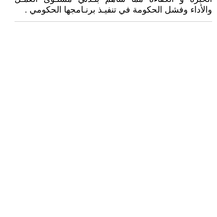
والأداء وفشل الحكومة في تنفيـذ برنـامجها الحكومي .