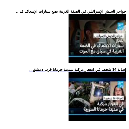
.. حواجز الجيش الإسرائيلي في الضفة الغربية تضع سيارات الإسعاف ف
.. إصابة 14 شخصا في انفجار مركبة بمدينة جرمانا قرب دمشق