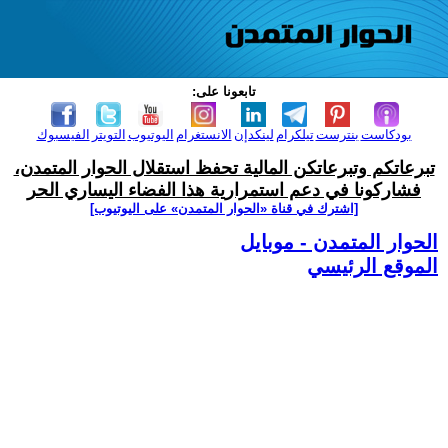
تابعونا على:
بودكاست
بنترست
تيلكرام
لينكدإن
الانستغرام
اليوتيوب
التويتر
الفيسبوك
تبرعاتكم وتبرعاتكن المالية تحفظ استقلال الحوار المتمدن،
فشاركونا في دعم استمرارية هذا الفضاء اليساري الحر
[اشترك في قناة ‫«الحوار المتمدن» على اليوتيوب]
الحوار المتمدن - موبايل
الموقع الرئيسي