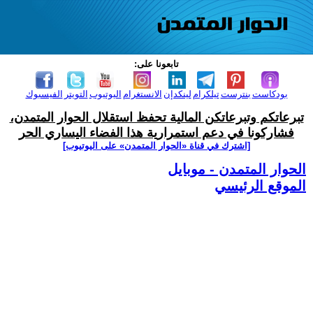
تابعونا على:
بودكاست
بنترست
تيلكرام
لينكدإن
الانستغرام
اليوتيوب
التويتر
الفيسبوك
تبرعاتكم وتبرعاتكن المالية تحفظ استقلال الحوار المتمدن،
فشاركونا في دعم استمرارية هذا الفضاء اليساري الحر
[اشترك في قناة ‫«الحوار المتمدن» على اليوتيوب]
الحوار المتمدن - موبايل
الموقع الرئيسي