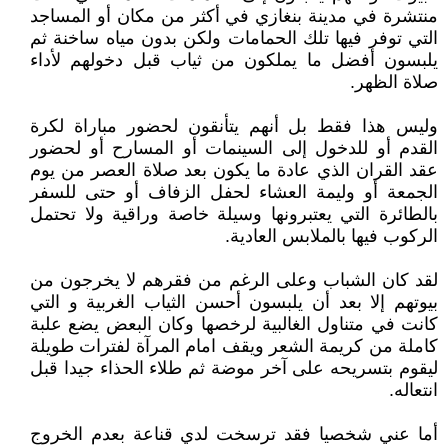
منتشرة في مدينة بنغازي في أكثر من مكان أو المساجد
التي توفر فيها تلك الحمامات ولكن بدون مياه ساخنة ثم
يلبسون أفضل ما يملكون من ثياب قبل دخولهم لأداء
صلاة الظهر.
وليس هذا فقط بل أنهم يتأنقون لحضور مباراة لكرة
القدم أو للدخول إلى السينمات أو المسارح أو لحضور
عقد القران الذي عادة ما يكون بعد صلاة العصر من يوم
الجمعة أو وليمة العشاء لحفل الزفاف أو حتى للسفر
بالطائرة التي يعتبرونها وسيلة خاصة وراقية ولا تحتمل
الركوب فيها بالملابس العادية.
لقد كان الشباب وعلى الرغم من فقرهم لا يخرجون من
بيوتهم إلا بعد أن يلبسون أحسن الثياب الغربية و التي
كانت في متناول الغالبية لرخصها وكان البعض يضع علبة
كاملة من كريمة الشعر ويقف امام المرآة لفترات طويلة
ليقوم بتسريحه على آخر موضة ثم طلاء الحذاء جيدا قبل
انتعاله.
أما عني شخصيا فقد ترسخت لدي قناعة بعدم الخروج