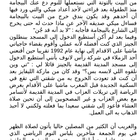
من البيت بالتوتة التي نستعملها للنوم دع عنك البيجامة
منذ الطفولة بعد قراءتي لأحد أعداد ميكي والتي ورد فيها
أن أحدهم وقد يكون بندق خرج من البيت بالبيجامة
فساءل ميكي صديقه الآخر عن ماذا حدث له حتى يخرج
إلى الشارع بالبيجامة فأجابه : "لا بد أنه قد جُن"
وفيما بعد لم أكن أستطيع الدخول إلى المسجد ببنطلون
الجينز الذي كنت أفضله لأنه عملي وأقوم بقضاء حاجياتي
ماشيا على الاقدام إلى نهاية عام 1992 تقريبا حين أقنعني
أحد الزملاء في شركة رأس لانوف بأنني أستطيع الدخول
إلى مسجد المدينة القديمة بالجينز قائلا لي : "تي وين
نلقوه اللي لابسه بس؟" وقد كان من ماركة الليفايز بعد
أن كنت قد تعودت الخروج به من شقتي التي تقع في
السكنية الجديدة قبل المغرب ماشيا على الأقدام بغرض
الرياضة إلى تريلات العزاب في المدينة القديمة لأتسامر
مع بعض العزاب و غير المصحوبين إلى أن تحين صلاة
العشاء فأعود إلى شقتي سعيدا بما فعلته ولكنني لا أحبذ
الذهاب به الى العمل.
والغريب أن الكثير من المصلين حاليا يأتون لصلاة الظهر
في يوم الجمعة متأخرين بلباس النوم الرياضي الذي