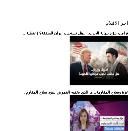
اخر الافلام
.. ترامب يلوّح بنهاية الحرب.. ..هل تستجيب إيران للصفقة؟ | تغطية
.. غزة وسلاح المقاومة.. ما الذي يخفيه الغموض ببنود سلاح المقاوم