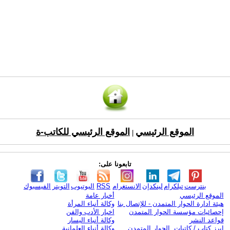
الموقع الرئيسي
الموقع الرئيسي للكاتب-ة
|
تابعونا على:
بنترست
تيلكرام
لينكدإن
الانستغرام
RSS
اليوتيوب
التويتر
الفيسبوك
الموقع الرئيسي
أخبار عامة
هيئة ادارة الحوار المتمدن - للإتصال بنا
وكالة أنباء المرأة
إحصائيات مؤسسة الحوار المتمدن
اخبار الأدب والفن
قواعد النشر
وكالة أنباء اليسار
ابرز كتاب / كاتبات الحوار المتمدن
وكالة أنباء العلمانية