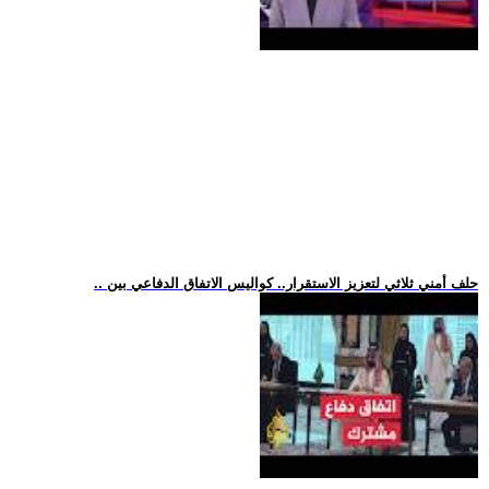
.. حلف أمني ثلاثي لتعزيز الاستقرار.. كواليس الاتفاق الدفاعي بين