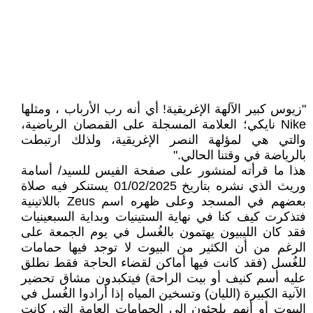
"زيوس كبير الآلهة الإغريقية! أي أنه رب الأرباب ، ومثلها
Nike نايكي؛ العلامة المسجلة على القمصان الرياضية،
والتي هي لمؤلهة النصر الإغريقية، ولذلك ارتبطت
بالرياضة في وقتنا الحالي."
هذا ما قرأته لمنشور على صفحة الفيس للسيد/ أسامة
وريث الذي نشره بتاريخ 01/02/2025 يستنكر فيه صلاة
بعضهم في المسجد وعلى ظهره اسم Zeus باللاتينية
فتذكرت كيف كنا في نهاية الستينيات وبداية السبعينيات
فقد كان الليبيون يهتمون بالغُسل في يوم الجمعة على
الرغم من أن الكثير من البيوت لا توجد فيها حمامات
للغُسل (فقد كانت فيها أماكن لقضاء الحاجة فقط نطلق
عليه أسم كنيف أو بيت الراحة) فيتكبدون مشاق تحضير
الآنية الكبيرة (الليان) وتسخين المياه إذا أرادوا الغُسل في
البيوت أو أنهم يلجئون إلى الحمامات العامة التي كانت