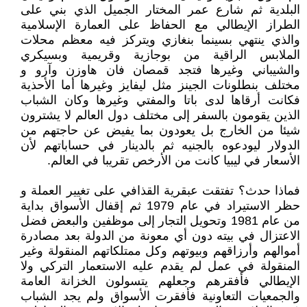
البلدية ثم شارع عمر المختار الجميل الذي بني على
الطراز الإيطالي مع الحفاظ على العمارة الإسلامية
والذي ينتهي بسينما بنغازي ويتركز فيه معظم محلات
الملابس الراقية من بوجازية وقريمية وبسيكري
والشيباني وغيرها فتجد قمصان فان هاوزن وآرو و
مختلف بنطلونات الجينز مثل ليفايز وغيرها أما الأحذية
فكانت أرقاها لدى باتا والمفتي وغيرها وكان الشباب
الذين يقومون بالسفر إلى مختلف دول العالم لا يشترون
شيئا من الخارج بل يعودون بما يفيض عن حاجتهم من
الدولار ليودعوه بالجنيه ثم بالدينار في حساباتهم لأن
الأسعار في ليبيا كانت من الأرخص تقريبا في العالم.
فماذا حدث؟ تفتقت عبقرية القذافي على تغيير العملة و
حظر الاستيراد في عام 1979 ثم إقفال الأسواق بداية
من عام 1981 وتحويل التجار إلى موظفين والبعض فضل
الاعتزال في بيته دون أي معونة من الدولة بعد مصادرة
أموالهم وأرزاقهم وبيوتهم وكل ممتلكاتهم المنقولة وغير
المنقولة في عمل لم يقدم عليه الاستعمار التركي ولا
الإيطالي فأفقرهم وجعلهم يتسولون الخزانة العامة
والجمعيات التعاونية فأفقرت الأسواق ولم يجد الشباب