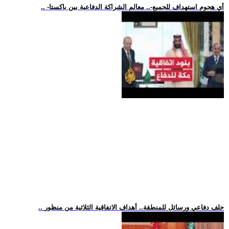
.. -أي هجوم استهداف للجميع-.. معالم الشراكة الدفاعية بين باكستا
.. حلف دفاعي ورسائل للمنطقة.. أهداف الاتفاقية الثلاثية من منظور