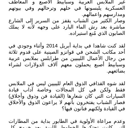
غير الملابس العربية وسبابيط الاصبع و المعاطف
العسكرية يلبسونها في حلهم وترحالهم وفي بيوتهم
ومدارسهم واعمالهم.
وصار الكثير من الشباب يقفز من السرير إلى الشارع
مباشرة بعد رش الماء البارد على وجهه لأنه لا يملك
الصابون الذي مُنع استيراده.
لقد كنت شاهدا في بداية أبريل 2014 وأثناء وجودي في
أحد مكاتب الشحن في قوانزو الصينية على قدوم ثلاثة
من رجال الأعمال الليبيين من طرابلس بملابس عربية
وسبابيط أصبع يحملون معهم آلاف الدولارات لشراء
بضائعهم.
لقد شوه القذافي الذوق العام لليبيين ليس في الملابس
فقط ولكن في كل المجالات وخاصة آداب قيادة
السيارات التي كان شعارها (القيادة فن وذوق وأخلاق)
فصار الشباب يفتخرون بأنهم لا يراعون الذوق والأخلاق
في القيادة ولكنهم فنانون فيها؟
وعدم مراعاة الأولوية في الطابور بداية من المطارات
التي كانت تحتكرها الخطوط الليبية بعد خروج كل