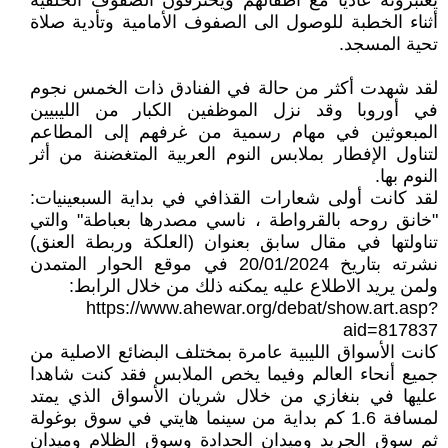
يعتبرونه عاديا مع أطفالهم ويخترقون الصفوف الخلفية
أثناء الخطبة للوصول الى الصفوف الأمامية وتأدية صلاة
تحية المسجد.
لقد شهدت أكثر من حالة في الفنادق ذات الخمس نجوم
في أوروبا وقد نزل الموظفين الكبار من الليبيين
المبعوثين في مهام رسمية من غرفهم إلى المطاعم
لتناول الإفطار بملابس النوم العربية المتغضنة من أثر
النوم بها.
لقد كانت أولى شعارات القذافي في بداية السبعينيات:
"خانق روحه بالقرواطة ، ناسي مصدرها بعباطة" والتي
تناولتها في مقال سابق بعنوان (العلكة وربطة العنق)
نشرته بتاريخ 20/01/2024 في موقع الحوار المتمدن
ولمن يريد الاطلاع عليه يمكنه ذلك من خلال الرابط:
https://www.ahewar.org/debat/show.art.asp?
aid=817837
كانت الأسواق الليبية عامرة بمختلف البضائع الاصلية من
جميع أنحاء العالم وفيما يخص الملابس فقد كنت شاهدا
عليها في بنغازي من خلال شريان الأسواق الذي يمتد
لمسافة 1.6 كم بداية من سينما هايتي في سوق بوغولة
ثم سوق الجريد وميدان الحدادة وسوق الظلام وميدان