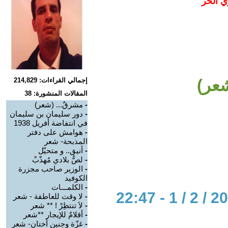
ي الحر
إجمالي القراءات: 214,829
المقالات المنشورة: 38
-
مشرقٌ... (شعر)
-
دور سليمان بن سليمان
في انتفاضة أفريل 1938
-
هوامش على دفتر
المذبحة- شعر
-
أنيق.. و متحيّل ‏
-
لصُّ بلادي مُهذّبْ
-
الوزير صاحب مجزرة
الكوفيد
-
الكلمـــات
-
لا وقت للعاطفة - شعر
-
لاَ تنتظِرْ ! ** شعر
-
أقلامٌ للإيجار **شعر
-
غزّة وجنين أختان- شعر