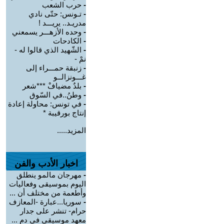
-
حرب الشعب
-
تـونس: حتّى نادي
مدريـد.. يريـــد ‏‎!‎
-
وحده الأزهـــر يسمعني
-
الكادحات
-
الشّهيد الذي قالوا له -
نمْ -
-
زنبقة حمـــراء إلى
غـــونزالــو
-
بلدٌ مضيافْ ***شعر
-
وطنُ..في السّوق
-
في تونس: محاولة إعادة
إنتاج بورقيبة *‏
المزيد.....
اخبار الأدب والفن
-
مهرجان مالمو ينطلق
اليوم بموسيقى وفعاليات
وأطعمة من مختلف أن ...
-
سوريا...عبارة -المعازف
حرام- تنشر على جدار
معهد موسيقي في دم ...