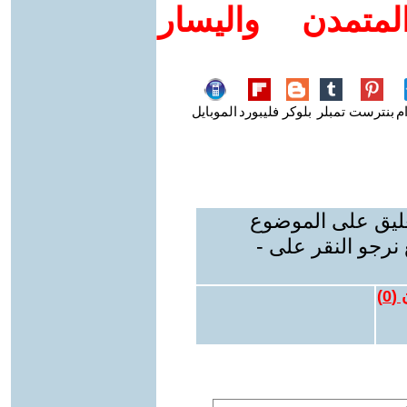
متمدن واليسار
م
بنترست
تمبلر
بلوكر
فليبورد
الموبايل
عليق على الموضوع
نرجو النقر على -
 (
0
)