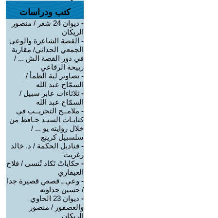
كتب ودراسات
-
ديوان 24 شعر / منصور
الريكان
-
القصة الشاعرة والوعي
الجمعي الحداثي/ مقاربة
في دور القصة الش ... /
ربيحة الرفاعي
-
تصاوير لية الظمأ /
السمّاح عبد الله
-
ثلاثاءات عابر سبيل /
السمّاح عبد الله
-
ملامــح التجريــب في
كتابـات السيـد حـافظ من
خلال روايته يو ... /
سلسبيل كريبع
-
قناديل الحكمة / د. خالد
زغريت
-
حكاياتْ تَكاد تُنسى / فلاح
العيفاري
-
وعي ـ قصص قصيرة جدا
/ حسين جداونه
-
ديوان 23 الحاوي
والعصفور / منصور
الريكان