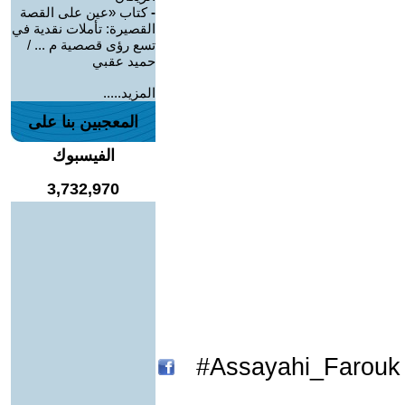
-
كتاب «عين على القصة
القصيرة: تأملات نقدية في
تسع رؤى قصصية م ... /
حميد عقبي
المزيد.....
المعجبين بنا على
الفيسبوك
3,732,970
Assayahi_Farouk#