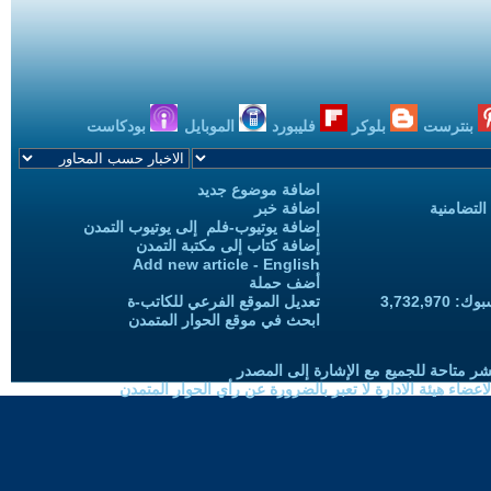
بنترست
بلوكر
فليبورد
الموبايل
بودكاست
اضافة موضوع جديد
التضامنية
اضافة خبر
إضافة يوتيوب-فلم إلى يوتيوب التمدن
إضافة كتاب إلى مكتبة التمدن
Add new article - English
أضف حملة
3,732,97
تعديل الموقع الفرعي للكاتب-ة
ابحث في موقع الحوار المتمدن
شر متاحة للجميع مع الإشارة إلى المصدر
ضاء هيئة الادارة لا تعبر بالضرورة عن رأي الحوار المتمدن