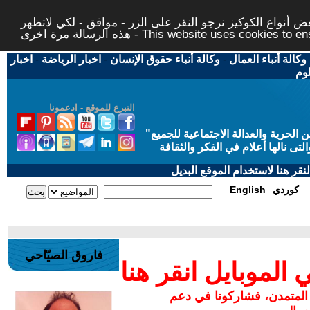
 أنواع الكوكيز نرجو النقر على الزر - موافق - لكي لاتظهر
This website uses cookies to ensure you ge
وكالة أنباء العمال
-
وكالة أنباء حقوق الإنسان
-
اخبار الرياضة
-
اخبار
لوم
التبرع للموقع - ادعمونا
حرية والعدالة الاجتماعية للجميع
"
تى نالها أعلام في الفكر والثقافة
قر هنا لاستخدام الموقع البديل
كوردي
English
فاروق الصيّاحي
لموبايل انقر هنا
 المتمدن، فشاركونا في دعم