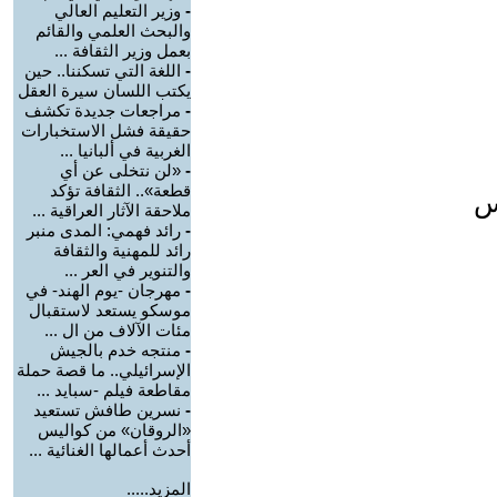
-
وزير التعليم العالي
والبحث العلمي والقائم
بعمل وزير الثقافة ...
-
اللغة التي تسكننا.. حين
يكتب اللسان سيرة العقل
-
مراجعات جديدة تكشف
حقيقة فشل الاستخبارات
الغربية في ألبانيا ...
-
«لن نتخلى عن أي
قطعة».. الثقافة تؤكد
س
ملاحقة الآثار العراقية ...
-
رائد فهمي: المدى منبر
رائد للمهنية والثقافة
والتنوير في العر ...
-
مهرجان -يوم الهند- في
موسكو يستعد لاستقبال
مئات الآلاف من ال ...
-
منتجه خدم بالجيش
الإسرائيلي.. ما قصة حملة
مقاطعة فيلم -سبايد ...
-
نسرين طافش تستعيد
«الروقان» من كواليس
أحدث أعمالها الغنائية ...
المزيد.....