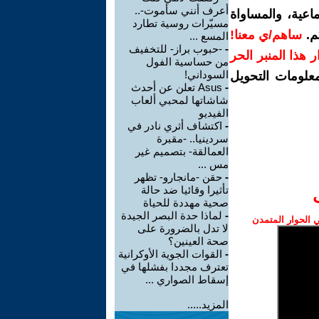
أعرف أنني سأموت-..
اعية، والمساواة
مسيّرات روسية تطارد
م.
ساهم/ي معنا!
المسع ...
-
-حبوب براز- للتخفيف
رار هذا المنبر الحر
من حساسية الفول
السوداني!
معلومات التحويل
-
Asus تعلن عن أحدث
شاشاتها لمحبي ألعاب
الفيديو
-
اكتشاف أثري نادر في
سردينيا.. -مقبرة
العمالقة- بتصميم غير
مس ...
-
حقن -مانجارو- تظهر
تأثيرا وقائيا ضد حالة
صحية مهددة للحياة
-
لماذا حدة البصر الجيدة
الحوار المتمدن
لا تدل بالضرورة على
صحة العينين؟
-
القوات الجوية الأوكرانية
تعترف مجددا بفشلها في
إسقاط الصواري ...
المزيد.....