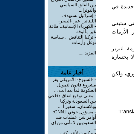
بين القلق السياسي
 جديدة في
والتوترات
-
إسرائيل تستهدف
اللبنانين عبر -البيجر-
متى ستبقى
-
الكهرباء الإنسانية.. طاقة
 الأزمات
غير مألوفة
-
تركيا التناقض .. سياسة
توغل وأزمات
مة لتبرير
المزيد.....
لا بخسارة
أخبار عامة
وري، ولكن
-
-الشيوخ- الأمريكي يقر
مشروع قانون لتمويل
الحكومة لما بعد انت ...
-
معنى توقيع اتفاق دفاعي
بين السعودية وتركيا
وباكستان.. سفير أ ...
Transl
-
مسؤول حوثي لـCNN:
أوامر شن عمليات ضد
السعوديين لا تأتي من إي
...
-
-ركضت لأنني كنت