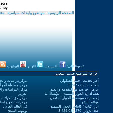
الصفحة الرئيسية
-
مواضيع وابحاث سياسية
-
مثن
تابعونا على:
الفيسبوك
التويتر
اليوتيوب
أخر تحديث: حميد كشكولي
مركز دراسات وابحا
2026 / 8 / 8 - 11:47
مركز مساواة المرأ
عرض اخرعدد مع المقدمة و الصور
مركز الدراسات والاب
هيئة ادارة الحوار المتمدن - للإتصال بنا
العربي
إحصائيات مؤسسة الحوار المتمدن
مركز حق الحياة لمن
قواعد النشر
مركزابحاث ودراسات 
ابرز كتاب / كاتبات الحوار المتمدن
في العالم العربي
عدد الزوار: 3,429,039,270
يوتيوب التمدن