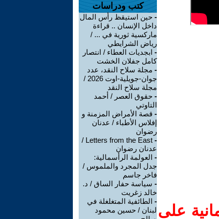
كتب ودراسات
-
حين استيقظ رأس المال
داخل الإنسان .. قراءة
ماركسية ثورية في ... /
رياض الشرايطي
-
ابجديات العطاء / انتصار
كامل جفلان الخشت
-
مجلة سلاح النقد، عدد
جوان-جويلية-اوت 2026 /
مجلة سلاح النقد
-
حقوق العصر / أحمد
التاوتي
-
قصة الأمراض المزمنة و
إفلاس الأطباء / عدنان
رضوان
Letters from the East /
-
عدنان رضوان
-
العولمة الرأسمالية:
جدل المجرد والملموس /
فاخر جاسم
-
سياسة حفار الساق / د.
خالد زغريت
-
الطائفية المتغلغلة في
انية على
لبنان / حسين محمود
صالح