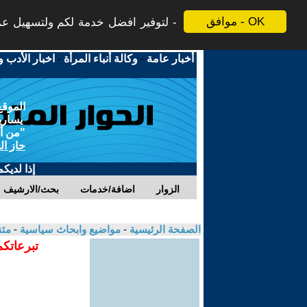
موافق - OK
لتوفير افضل خدمة لكم ولتسهيل عملي
أخبار عامة
-
وكالة أنباء المرأة
-
اخبار الأدب و
الموقع
يسارية
"من أج
حاز ال
إذا لديك
الزوار
اضافة/خدمات
بحث/الارشيف
الصفحة الرئيسية
-
مواضيع وابحاث سياسية
-
مثن
تبرعاتكم