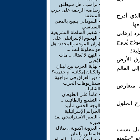
-
ترامب ، هل سيطلق
رصاصة الرحمة على حرب
الذي أدرج
المنطقة
-
السوداني ينجح بالدفئ
ها.
السياسي
-
شغور السلطة التشريعية
رد إرهابي
-
الهجوم الإسرائيلي على
نموذج يُروج
إيران الموجه والمحدد: هل
هو محاولة للت ...
ية!.
-
النهج لا يُغتال .. مات
غرق الأرض
ليُحيى
-
نهاية الحرب بين لبنان
إلى العالم
والكيان إمكانية أم حتمية؟
-
دور العراق في مواجهة
سيناريوهات الحرب
ل متعارض
الشاملة
-
عاماً على الطوفان
-
التطبيع والطائفية ..
ح الحلول
الوجه الخفي لتأييد
الجرائم الإسرائيلية
-
الصبر الاستراتيجي نفذ
صبره
-
العروبة أكذوبة .. بدلالة
 بل بسبب
فلسطين ولبنان!
ه “حكمته
-
تسليح كردستان العراق