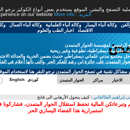
ة التصفح والنشر، الموقع يستخدم بعض أنواع الكوكيز نرجو النق
More info - المزيد
experience on our website
الفن
-
وكالة أنباء اليسار
-
وكالة أنباء العلمانية
-
وكالة أنباء العمال
-
وكا
الاقتصاد
-
اخبار الطب والعلوم
 الرئيسي لمؤسسة الحوار المتمدن
، علمانية، ديمقراطية، تطوعية وغير ربحية
ل مجتمع مدني علماني ديمقراطي حديث يضمن الحرية والعدالة الاجتم
حوار المتمدن على جائزة ابن رشد للفكر الحر والتى نالها أعلام في الفك
م مشاكل تقنية في تصفح الحوار المتمدن نرجو النقر هنا لاستخدام الموقع
كوردي
English
الاخبار
مراكز
الحوار المتمدن
ى إبراهيم الطالقاني
- كيف يتحول الأرهابي الى فاتح
 وتبرعاتكن المالية تحفظ استقلال الحوار المتمدن، فشاركونا 
استمرارية هذا الفضاء اليساري الحر