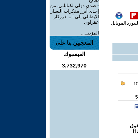
-
صدى دولي لكتاباتي: من
إحدى أبرز مفكرات اليسار
الإيطالي إلى أ ... / رزكار
عقراوي
يبورد
الموبايل
المزيد.....
المعجبين بنا على
الفيسبوك
3,732,970