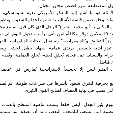
لول المصطنعة، تبرز قصص تتجاوز الخيال.
لأمثلة هو ما أشار إليه المفكر الأمريكي نعوم تشومسكي، 
زمات وحلها ضمن قائمة الأساليب العشرة لخداع الشعوب وتطويع
أو المكنى بـ "أبو محمد الشرع" الرجل الذي كان قبل أسابيع مج
عالمي تُرصد 10 ملايين دولار مكافأة لمن يأتي برأسه، تحول اليوم إلى 
زاً للتعايش و”الديمقراطية” ويستقبل البعثات الدبلوماسية الدول
 تبدو أشبه بالسحر؛ يرتدي عمامة الجهاد، يطيل لحيته، وي
جرام والفساد.. ثم، فجأة، يُحلق لحيته، تُخلع العمامة، ويُقدم 
 مُناضل.
ل المثير ليس إلا تجسيداً لاستراتيجية تُمارس في “معم
ع بحرفية لتغرق شعوباً بأسرها في صراعات طويلة، ثم تُطر
، التي تصب في نهاية المطاف لصالح القوى الكبرى.
اليوم يثير الجدل، ليس فقط بسبب ماضيه الملطخ بالدماء،
نظمة التي تسعى لتلميعه.. البعض يريد أن يصفق لما يسمون