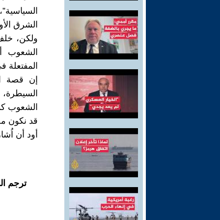
السياسية”،
الشرق الأ
ولكن، خلف 
الشعوب أس
المفتعلة في
إن قصة الج
السيطرة، وي
الشعوب كما 
قد نكون مخ
أود أن اُشا
ترجم ال