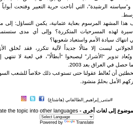
 و”سياسته الرشيدة”، التي أتاحت حرية التعبير وفتحت أبواباً
وسط.
هذا المشهد المرسوم بعناية عثمانية، يكمن التساؤل: إلى 
يرة لهذه المسرحيات المتكررة؟ وإلى أي مدى ستستمر
 انتهاك سيادة الأمم واستعباد شعوبها؟
ولاني ليست إلا مثالًا جديداً لآلية تتكرر، فقد تُخلق الأز
ُعاد تدوير “الأشرار” ليصبحوا “أبطالًا”، في لعبة لا تنتهي إ
حصل في العراق بعد 2003.
طئين أن نُغالط عقولنا حتى تستوعب ذلك خلاصاً للشعب الس
ركهم الأمل بحلمُ منشود.
#مثنى_إبراهيم_الطالقاني (هاشتاغ)
موضوع إلى لغات أخرى -
ate the topic into other languages
Powered by
Translate