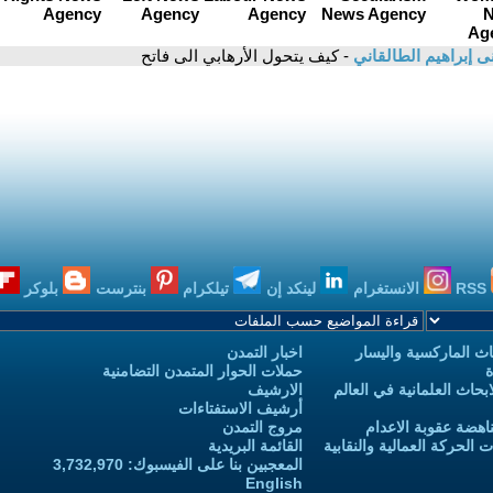
ى إبراهيم الطالقاني
- كيف يتحول الأرهابي الى فاتح
RSS
الانستغرام
لينكد إن
تيلكرام
بنترست
بلوكر
ث الماركسية واليسار
اخبار التمدن
ة
حملات الحوار المتمدن التضامنية
حاث العلمانية في العالم
الارشيف
أرشيف الاستفتاءات
اهضة عقوبة الاعدام
مروج التمدن
الحركة العمالية والنقابية
القائمة البريدية
المعجبين بنا على الفيسبوك: 3,732,970
English