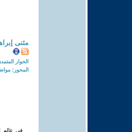
مثنى إبراه
الحوار المتمدن-العدد: 8212 - 5
المحور: مواض
في عالم ال