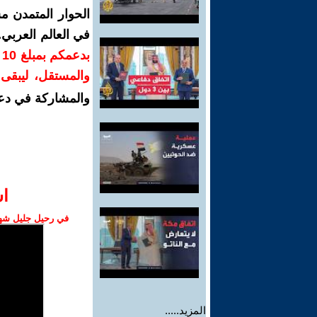
الحوار المتمدن م
في العالم العربي
ب
والمستقل، ليبقى ص
والمشاركة في دع
ا‫
في رحيل جليل شهبا
المزيد.....