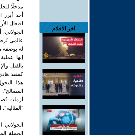
مدخلًا للح
أحد أبرز ا
افتعال الأ
اخر الافلام
الجولاني، 
له بوصفه رم
إنها عملية
بالقتل والإ
كمنقذ هادئ
هذا التحو
المصالح”.
أزمات تُصن
“المثالية”
الجولاني 
الحملة الم