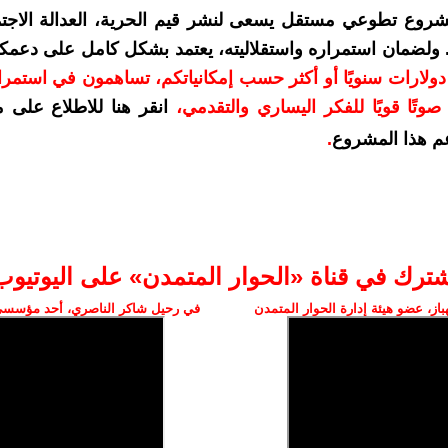
شروع تطوعي مستقل يسعى لنشر قيم الحرية، العدالة الاجتم
. ولضمان استمراره واستقلاليته، يعتمد بشكل كامل على دعمك
دعمكم بمبلغ 10 دولارات سنويًا أو أكثر حسب إمكانياتكم، تساهمون في استم
وتًا قويًا للفكر اليساري والتقدمي
،
انقر هنا للاطلاع على 
م هذا المشروع
.
شترك في قناة «الحوار المتمدن» على اليوتيوب
ز، عضو هيئة إدارة الحوار المتمدن
في رحيل شاكر الناصري، أحد مؤسسي 