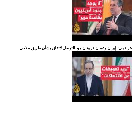
.. عراقجي: إيران وعمان قريبتان من التوصل لاتفاق بشأن طريق ملاحي