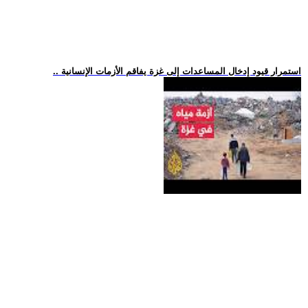
.. استمرار قيود إدخال المساعدات إلى غزة يفاقم الأزمات الإنسانية