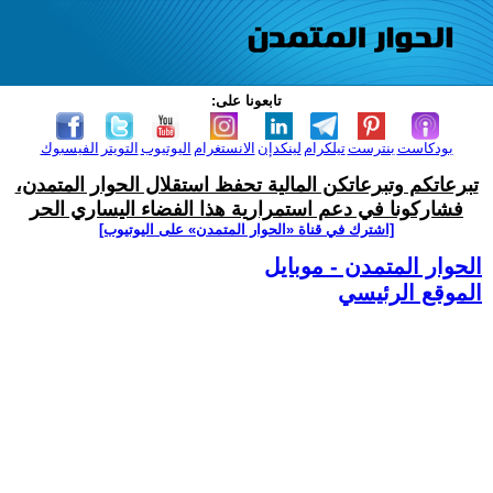
تابعونا على:
بودكاست
بنترست
تيلكرام
لينكدإن
الانستغرام
اليوتيوب
التويتر
الفيسبوك
تبرعاتكم وتبرعاتكن المالية تحفظ استقلال الحوار المتمدن،
فشاركونا في دعم استمرارية هذا الفضاء اليساري الحر
[اشترك في قناة ‫«الحوار المتمدن» على اليوتيوب]
الحوار المتمدن - موبايل
الموقع الرئيسي