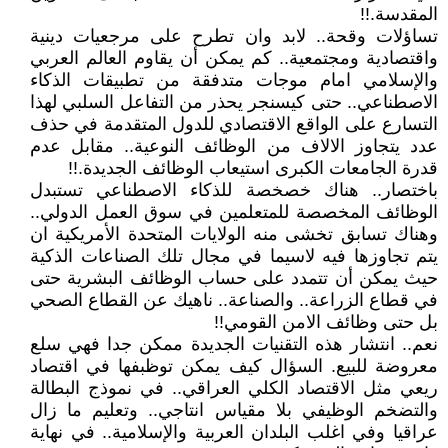
المقدسة.!!
تساؤلات وقحة.. لابد وان تطرح على مرجعيات دينية
واقتصادية ومجتمعية.. كم يمكن أن يقاوم العالم العربي
والإسلامي امام موجات متدفقة من تطبيقات الذكاء
الاصطناعي.. حتى كيسنجر يحذر من التفاعل السلبي لهذا
التسارع على الواقع الاقتصادي للدول المتقدمة في حذف
عدد يتجاوز الالاف من الوظائف النوعية.. مقابل عدم
قدرة الجامعات الكبرى استيعاب الوظائف الجديدة.!!
باختصار.. هناك خصخصة للذكاء الاصطناعي تستبدل
الوظائف المخصصة للمتعلمين في سوق العمل الدولي..
وهناك تسابق تخشى منه الولايات المتحدة الأمريكية ان
يتم تجاوزها فيه لاسيما في مجال تلك الصناعات الذكية
حيث يمكن أن تتمدد على حساب الوظائف البشرية حتى
في قطاع الزراعة.. والصناعة.. ناهيك عن القطاع الصحي
بل حتى وظائف الامن القومي!!
نعم.. انتشار هذه التقنيات الجديدة ممكن جدا فهي سلع
معروضة للبيع. السؤال كيف يمكن توظبفها في اقتصاد
ريعي مثل الاقتصاد الكلي العراقي.. في نموذج البطالة
والتضخم الوظيفي بلا مقياس انتاجي.. وتعليم ما زال
عراقيا وفي اغلب البلدان العربية والإسلامية.. في نهاية