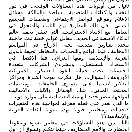
ثانيا.. من أولويات هذه التساؤلات الوقحة.. في دور
النخب والكفاءات المتصدية للسلطة والمالكة لوسائل
الإعلام ومواقع التواصل الاجتماعي ومنظمات المجتمع
المدني.. في تلك المقاربة بين الثابت والمتحول في
التعامل مع الأبعاد الاستراتيجية التي تبشر بحقبة عالم
الذكاء الاصطناعي الجديد.. مقابل عوالم خفية تبث جاهلية
تتجدد بعناوين مقدسة لجنى الأرباح في المواسم
الانتخابية.. فيما الواقع والتحديات والمخاطر تحيط بالدول
العربية والإسلامية ومنها العراق.. فما الأفضل في
الاستعداد للمستقبل.. ومشروع الشركات متعددة
الجنسيات تحت حماية القوة العسكرية الأمريكية
الأوروبية.. السؤال... هل فكرت بيوت الخبرة ومراكز
التفكير لاسيما على مستوى الجامعات.. ومنظمات
المجتمع المدني.. بتلك الوسائل والاليات والاساليب
لمواجهة عصر جديد للهيمنة الاقتصادية على موارد دولنا ..
ما الذي نقدر على فعله معرفيا لمواجهة هذه المتغيرات
كتحديات ومخاطر حيوية تهدد بنيوية الثقافة العربية
والإسلامية؟؟
ثالثا.. من هذه التساؤلات في معايير نشوء وسقوط
الحضارات والأمم الحضارية.. حينما نتكلم ونسوق ان اول