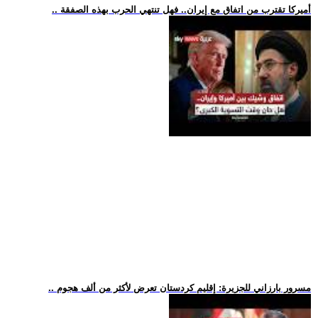
.. أميركا تقترب من اتفاق مع إيران.. فهل تنتهي الحرب بهذه الصفقة
.. مسرور بارزاني للجزيرة: إقليم كردستان تعرض لأكثر من ألف هجوم