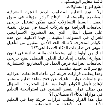
قائمة معايير اليونسكو....
ابشع انواع التساؤلات..
اولا.. نوع التعليم المطلوب لردم الفجوة المعرفية
المعاصرة والمستقبلية.. لإنتاج كوادر مؤهلة في سوق
العمل.. ابسط التساؤلات كيف يمكن تشغيل خريجي
الجامعات العراقية مع شركات اجنبية في طريق التنمية
على سبيل المثال. الذي يعد المشروع الاستراتيجي
للعراق في السنوات المقبلة .. فيما الاغلبية من هذه
الكوادر المتخرجة لا تملك الحد الأدنى المقبول من التأهيل
المهني في تطبيقات الذكاء الاصطناعي؟؟؟
لذلك من أولويات اي استحقاقات مالية اتحادية في قانون
الموازنة العامة.. إيجاد تلك الحلول الفضلى لمنح خريجي
الجامعات العراقية فرص العمل في المشاريع الاستثمارية
مع شركات اجنبية متقدمة.
وهذا يتطلب قرارات جريئة في مآخاة الجامعات العراقية
مع جامعات دولية.. ناهيك عن فتح معاهد تعليم مستمر
لإعادة تأهيل الكوادر الوظيفية.. قبل المتخرجة.. السؤال
من يمتلك قرار التغيير المنشود في استراتيجية التعليم
في موازاة الذكاء الاصطناعي؟؟
مثل هذا القرار يتطلب قرارات جريئة جدا في التعليم
الأولى من رياض الأطفال حتى الجامعات..