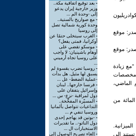
-
بعد توقيع اتفاقية مكة..
وزير خارجية إيران يدعو
إلى -وحدة الم ...
ر الشؤون الاقتصادية والمالية عبد الناصر همتي العجز بـ "8.5 كوادريليون
-
مع صواريخ بالستية..
وحدة كورية شمالية تصل
إلى روسيا
يون ريال" (المصدر: موقع
-
الغرب سيتخلى حتمًا عن
أوكرانيا، فمتى يفعل؟
-
موسكو تقضي على
يون ريال" (المصدر: موقع
أوهام باشينيان: لا واجب
على روسيا تجاه أرميني
...
للحرس الثوري الإيراني في 31 أكتوبر، "مع زيادة
-
روسيا تضرب بقسوة لم
يسبق لها مثيل. هل بدأت
ة 55 في المائة في مخصصات
-عملية الضغط- عل ...
عام 2025 مقارنة بالعام الماضي،
-
فرنسا خارجها.. لبنان
وإسرائيل يتفقان على
دول لمراقبة -نزع- س ...
خباري أن "عجز الميزانية يتجاوز 40 في المائة من
-
المسيّرة المفخَّخة..
التداعيات تتواصل بألمانيا
وروسيا تنفي م ...
-
-بوتين قد يهاجم إحدى
دول الناتو-.. ما تقديرات
لميزانية.
الاستخبارات ال ...
تستند إلى
-
إلغاء تصريح الوصول إلى