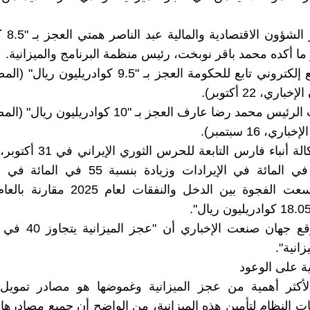
- قدر وزي
 ما أكده محمد باقر نوبخت، رئيس منظمة البرنامج والميزانية.
- قدر موقع إلكتروني تابع للحكومة العجز بـ "9.5 كوادريل
ري، 22 أكتوبر).
- توقع نائب الرئيس محمد رضا عارف العجز بـ "10 كوادريل
ي، 16 سبتمبر).
- أعلنت وكالة أنباء فارس التابعة 
بنسبة 42 في المائة في الإيرادات وزيادة بنسب
الإنفاق، اتسعت الفجوة بين الدخل والنفقات ل
– زعم موقع جهان صنعت الإ
زانية".
ية على الوعود
لأكثر أهمية من عجز الميزانية وغموضها هو مصادر تمويل ا
ات النظام لتأمين هذه الميزانية، من الواضح أن جميع مصادرها 