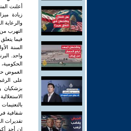
أعلنت المت
زيادة ميز
والرعاية ا
التهرب من م
فيما يتعلق 
السنة الأو
واحد. البر
الحكومية، 30 أكتوبر).
الغموض حول
على الرغم 
بزشكيان و
الاستغلالية
بالتعتيمات 
شفافية في 
تقديرات ال
إن أحد أكب