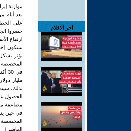
موازنة إيران 5
بعد أيام م
اخر الافلام
حضروا الجلسة، صوت م
ارتفاع الأ
ستكون إحدى
يؤثر بشكل 
المخصصة لل
لذلك، سيتم 
الحصول عل
مضاعفة ميز
في حين يتم 
المخصصة لل
الماضي!