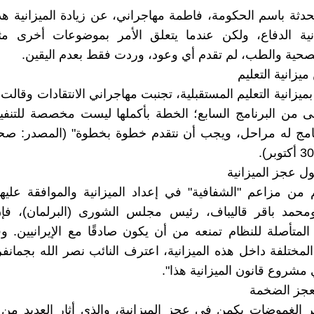
حدثة باسم الحكومة، فاطمة مهاجراني، عن زيادة الميزانية ه
انية الدفاع، ولكن عندما يتعلق الأمر بموضوعات أخرى مثل
لصحية والطب، لم تقدم أي وعود، وردت فقط بعدم اليقين.
يزانية التعليم
بميزانية التعليم المستقبلية، تجنبت مهاجراني الانتقادات وقال
لى من البرنامج السابع؛ الخطة بأكملها ليست مخصصة للتنف
نامج له مراحل، ويجب أن نتقدم خطوة بخطوة" (المصدر: صحي
 عجز الميزانية
من مزاعم "الشفافية" في إعداد الميزانية والموافقة عليه
محمد باقر قاليباف، رئيس مجلس الشورى (البرلمان)، فإن
 المتأصلة للنظام تمنعه من أن يكون صادقًا مع الإيرانيين. وف
المختلفة داخل هذه الميزانية، اعترف النائب نصر الله بجمانفر،
مشروع قانون الميزانية هذا".
عجز الضخمة
ر الغموضات يكمن في عجز الميزانية، والذي أثار العديد من 