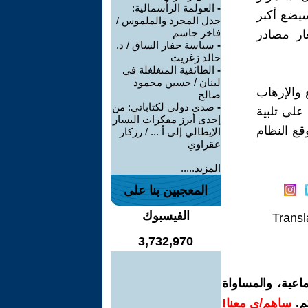
-
العولمة الرأسمالية:
سيضع أكبر
جدل المجرد والملموس /
فاخر جاسم
ار مصادر
-
سياسة حفار الساق / د.
خالد زغريت
-
الطائفية المتغلغلة في
لبنان / حسين محمود
والإرهاب
صالح
-
صدى دولي لكتاباتي: من
لى تلبية
إحدى أبرز مفكرات اليسار
قع النظام
الإيطالي إلى أ ... / رزكار
عقراوي
المزيد.....
المعجبين بنا على
الفيسبوك
Transl
3,732,970
اعية، والمساواة
م.
ساهم/ي معنا!