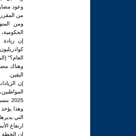
وعود مضارب
من المقرر اقتراض حوالي 5.41 
الحكومية، والتي تزيد بمق
كوادريليون
العام؟" (المص
وهناك مصد
اليقين.
إن الزياد
المواطنين،
وهذا يؤخذ
التي يديرها الح
ارتفاع الأس
إن الخطة ا