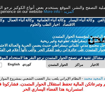
ة التصفح والنشر، الموقع يستخدم بعض أنواع الكوكيز نرجو النق
More info - المزيد
experience on our website
الفن
-
وكالة أنباء اليسار
-
وكالة أنباء العلمانية
-
وكالة أنباء العمال
-
وكا
الاقتصاد
-
اخبار الطب والعلوم
 الرئيسي لمؤسسة الحوار المتمدن
، علمانية، ديمقراطية، تطوعية وغير ربحية
ل مجتمع مدني علماني ديمقراطي حديث يضمن الحرية والعدالة الاجتم
حوار المتمدن على جائزة ابن رشد للفكر الحر والتى نالها أعلام في الفك
م مشاكل تقنية في تصفح الحوار المتمدن نرجو النقر هنا لاستخدام الموقع
كوردي
English
الاخبار
مراكز
الحوار المتمدن
 المجيد محمد
- النظام الإيراني يلعب بنار الغضب الشعبي بمشروع الموازن
 وتبرعاتكن المالية تحفظ استقلال الحوار المتمدن، فشاركونا 
استمرارية هذا الفضاء اليساري الحر