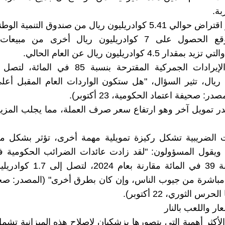
ة.
كوادريليون ريال من صندوق التنمية الوطني.
ومن المتوقع الحصول على 7 كوادريليون ريال أخرى من م
دار 4.5 كوادريليون ريال عن العام الحالي.
 ريال، تثير السؤال، "هل ستكون الواردات العام المقبل أع
در: صحيفة اعتماد الحكومية، 23 أكتوبر).
ر تمويل آخر وهو ارتفاع سعر صرف العملة، مما يجلب المزي
ات الضريبية تشكل ركيزة تمويلية مهمة أخرى، تؤثر بشكل م
 ويقول المسؤولون: "لقد زادت عائدات الضرائب الحكومية ف
2025 بنسبة 39 في المائة مقارنة بعام
 مباشرة من جيوب الناس، وإن كان بطرق أخرى" (المصدر: صح
رس الثوري، 22 أكتوبر).
عار واللعب بالنار
لأكثر أهمية التي يتصورها بزشكيان لإصلاح هذه الميزانية تشم