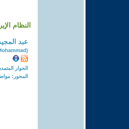
النظام الإي
عبد المجي
(Abl Majeed Mohammad)
الحوار المتمدن-العدد: 8157 - 24
المحور: مواض