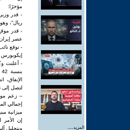
مؤخرًا:
ريال"، وهو
عصر إيران الإخبا
إيكوبورس الإخبار
لتصل إلى 18.05 كوادريليون ريال".
إجمالي المي
ميزانية مبن
إن الأمر ا
المزيد.....
وبتحليل آلي