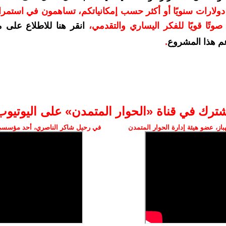
دعمكم بمبلغ 10 دولارات سنويًا أو أكثر حسب إمكانياتكم، تساهمون في استم
وتًا قويًا للفكر اليساري والتقدمي
،
انقر هنا للاطلاع على 
م هذا المشروع
.
شترك في قناة «الحوار المتمدن» على اليوتيوب
ز، عضو هيئة إدارة الحوار المتمدن
في رحيل شاكر الناصري، أحد مؤسسي 