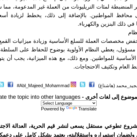
ر المنضبطة لمئات التريليونات من العملة غير المدعومة، مما 
حافظ المواطنين. بالإضافة إلى ذلك، يخطط لزيادة أسع
 في ذلك البنزين والكهرباء.
ظام
ض مخصصات العملة للسلع الأساسية وزيادة ميزانيات القمع 
مسؤول، يعطي النظام الأولوية بوضوح للحفاظ على السلطة ع
 الأساسية للمواطنين. ومع ذلك، مع هذه الميزانية، يجب أن يتو
ط العام وتكثيف الاحتجاجات.
جيد_محمد (هاشتاغ)
Abl_Majeed_Mohammad#
موضوع إلى لغات أخرى -
ate the topic into other languages
Powered by
Translate
شروع تطوعي مستقل يسعى لنشر قيم الحرية، العدالة الاجتم
. ولضمان استمراره واستقلاليته، يعتمد بشكل كامل على دعمك