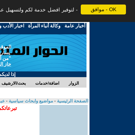
موافق - OK
لتوفير افضل خدمة لكم ولتسهيل عملي
أخبار عامة
-
وكالة أنباء المرأة
-
اخبار الأدب و
الموقع
يسارية
"من أج
حاز ال
إذا لديك
الزوار
اضافة/خدمات
بحث/الارشيف
الصفحة الرئيسية
-
مواضيع وابحاث سياسية
-
عبد
تبرعاتكم