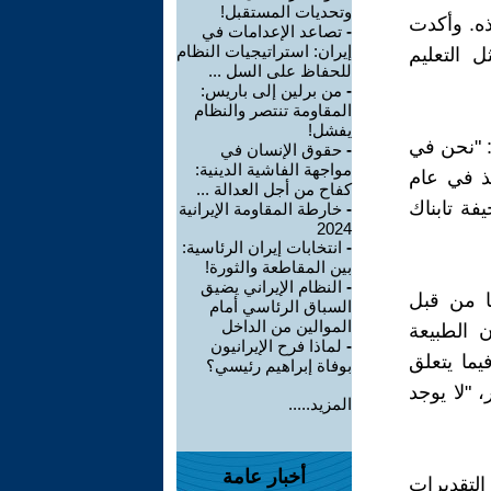
وتحديات المستقبل!
ذه. وأكدت
-
تصاعد الإعدامات في
إيران: استراتيجيات النظام
 التعليم
للحفاظ على السل ...
-
من برلين إلى باريس:
المقاومة تنتصر والنظام
يفشل!
ت: "نحن في
-
حقوق الإنسان في
مواجهة الفاشية الدينية:
يذ في عام
كفاح من أجل العدالة ...
فة تابناك
-
خارطة المقاومة الإيرانية
2024
-
انتخابات إيران الرئاسية:
بين المقاطعة والثورة!
-
النظام الإيراني يضيق
ا من قبل
السباق الرئاسي أمام
الموالين من الداخل
 الطبيعة
-
لماذا فرح الإيرانيون
يما يتعلق
بوفاة إبراهيم رئيسي؟
 "لا يوجد
المزيد.....
أخبار عامة
التقديرات