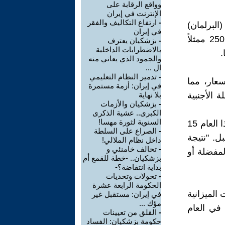
وواقع الرقابة على
الإنترنت في إيران
-
ارتفاع التكاليف والفقر
البرلمان)
في إيران
على الخطوط العريضة العامة لميزانية العام المقبل. ومن بين حوالي 250 ممثلاً
-
بزشكيان يعترف
بالاضطرابات الداخلية
والجمود الذي يعاني منه
ال ...
-
تدمير النظام التعليمي
سعار، مما
في إيران: أزمة مستمرة
الأجنبية
بلا نهاية
-
بزشكيان والأزمات
الكبرى.. عشية الذكرى
السنوية لثورة مهسا!
في 30 أكتوبر، ذكرت وكالة مهر للأنباء، "كان تخصيص السلع الأساسية هذا العام 15
-
الصراع على السلطة
ر للعام المقبل. "نتيجة
داخل نظام الملالي!
-
تحالف خامنئي و
لمفضلة أو
بزشکيان.. -خطة للقمع أم
بداية انتفاضة؟-
-
تحولات وتحديات
الحكومة الرابعة عشرة
 الميزانية
في إيران: مستقبل غير
مؤك ...
 في العام
-
القلق من تعيينات
حكومة بزشكيان: الفساد