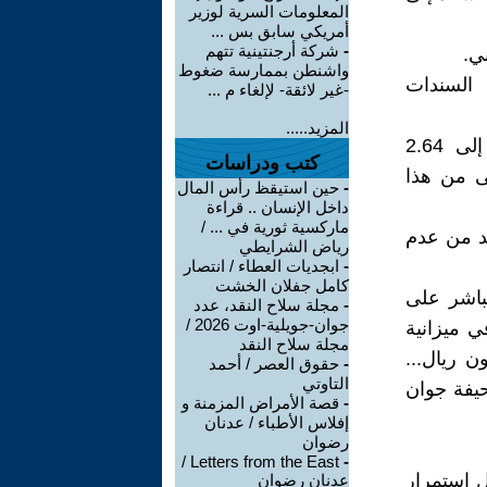
المعلومات السرية لوزير
أمريكي سابق بس ...
-
شركة أرجنتينية تتهم
واشنطن بممارسة ضغوط
بيعات السندات
-غير لائقة- لإلغاء م ...
المزيد.....
إن زيادة الإيرادات الجمركية المقترحة بنسبة 85 في المائة، لتصل إلى 2.64
كتب ودراسات
لى من هذا
-
حين استيقظ رأس المال
داخل الإنسان .. قراءة
ماركسية ثورية في ... /
د من عدم
رياض الشرايطي
-
ابجديات العطاء / انتصار
كامل جفلان الخشت
باشر على
-
مجلة سلاح النقد، عدد
جوان-جويلية-اوت 2026 /
ي ميزانية
مجلة سلاح النقد
 2024، لتصل إلى 1.7 كوادريليون ريال...
-
حقوق العصر / أحمد
التاوتي
يفة جوان
-
قصة الأمراض المزمنة و
إفلاس الأطباء / عدنان
رضوان
Letters from the East /
-
ل استمرار
عدنان رضوان