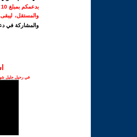
ب
والمستقل، ليبقى ص
والمشاركة في دع
ا‫
في رحيل جليل شهبا