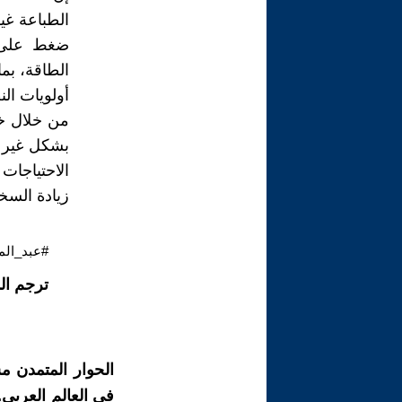
الطباعة غي
ضغط على م
الطاقة، بما
أولويات الن
من خلال خف
بشكل غير 
الاحتياجات
زيادة السخ
#عبد_الم
ترجم ال
الحوار المتمدن م
في العالم العربي