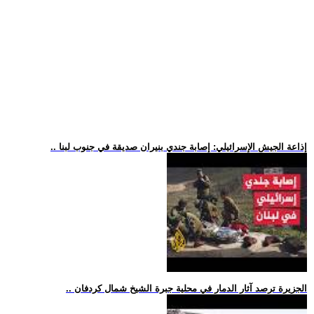
.. إذاعة الجيش الإسرائيلي: إصابة جندي بنيران صديقة في جنوب لبنا
.. الجزيرة ترصد آثار الدمار في محلية جبرة الشيخ شمال كردفان