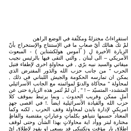
استقراءاتٌ مختزلةٌ ومكثّفة في الوضع الراهن
لمْ تكُ هنالك أيّ صعابٍ ما في الإستنتاج والإستخراج بأنّ
الزيارة الأخيرة لِ ( آموس هولكشتاين ) - المبعوث
الأمريكي – الى لبنان , والتي التقى فيها بالرئيس نجيب
ميقاتي والسيد نبيه برّي , في محاولةٍ اخرى لإطفاء فتيل
الحرب " من جانب حزب الله والدَور المفترض الذي
يمكن ان تمارسه الحكومة والجيش اللبناني في ذلك ,
لمحاولة " محاكاة والدنوّ لموائمته مع الجانب الأسرائيلي
المتشدد- المتسيّد – ! " , أن لمْ تُثمر هذه الزيارة حتى عن
أملٍ ممكن وقريب الحدوث , وبما يرتبط بموقف كلا
حزب الله والقيادة الأسرائيلية ايضاً .! في اقصى جهدٍ
امريكيٍ لإدارة بايدن لمحاولة وقف الحرب , لكنه وكما
المعتاد حسمها نتنياهو بكلماتٍ وعباراتٍ مقتضبة والفاظٍ
مختارة لبتر ووأد اية محاولاتٍ بهذا الشأن وحتى لوقف
اطلاقٍ نارٍ مؤقت وتكتيكي قد يسعى او يقود لإطلاق ايّ