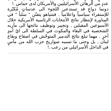
عددٍ من الرهائن الأسرائيليين والأمريكان لدى حماس .!
دونما دواعٍ قد تستدعي اللجوء الى عدساتٍ مُكبّرة
للإستقراء سياسياً واعلامياً , فنتنياهو يتفنّن " سلباً " في
المناورة لإنتظار نتائج الأنتخابات الرئاسية الأمريكية خلال
الأسبوعين المقبلين , وتجيير وتوظيف نتائجها الى مآربه
الشخصية في البقاء والمكوث في السلطة الى ايّ أمدٍ
آخرٍ , مهما تبلغ نتائج التدمير المتوحّش في اصقاع وبقاع
لبنان , بل وحتى ما تسببه صواريخ حزب الله من مآسٍ
في الداخل الأسرائيلي من رعب .!