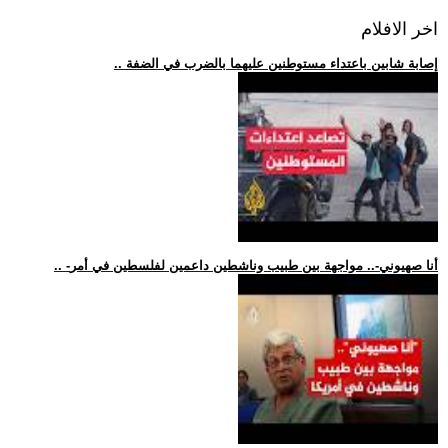
اخر الافلام
.. إصابة شابين باعتداء مستوطنين عليهما بالضرب في الضفة
.. -أنا صهيوني-.. مواجهة بين طبيب وناشطين داعمين لفلسطين في أمر