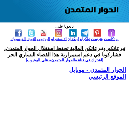
تابعونا على:
بودكاست
بنترست
تيلكرام
لينكدإن
الانستغرام
اليوتيوب
التويتر
الفيسبوك
تبرعاتكم وتبرعاتكن المالية تحفظ استقلال الحوار المتمدن،
فشاركونا في دعم استمرارية هذا الفضاء اليساري الحر
[اشترك في قناة ‫«الحوار المتمدن» على اليوتيوب]
الحوار المتمدن - موبايل
الموقع الرئيسي