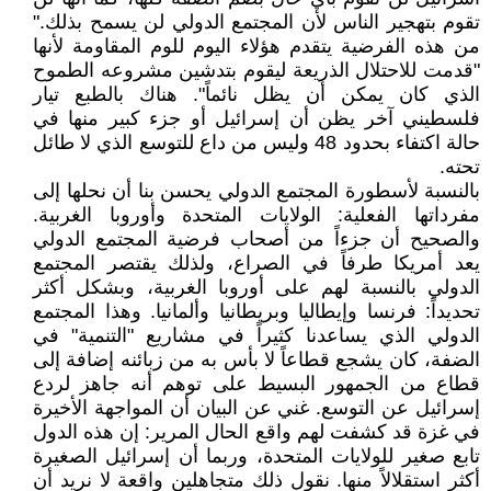
تقوم بتهجير الناس لأن المجتمع الدولي لن يسمح بذلك."
من هذه الفرضية يتقدم هؤلاء اليوم للوم المقاومة لأنها
"قدمت للاحتلال الذريعة ليقوم بتدشين مشروعه الطموح
الذي كان يمكن أن يظل نائماً". هناك بالطبع تيار
فلسطيني آخر يظن أن إسرائيل أو جزء كبير منها في
حالة اكتفاء بحدود 48 وليس من داع للتوسع الذي لا طائل
تحته.
بالنسبة لأسطورة المجتمع الدولي يحسن بنا أن نحلها إلى
مفرداتها الفعلية: الولايات المتحدة وأوروبا الغربية.
والصحيح أن جزءاً من أصحاب فرضية المجتمع الدولي
يعد أمريكا طرفاً في الصراع، ولذلك يقتصر المجتمع
الدولي بالنسبة لهم على أوروبا الغربية، وبشكل أكثر
تحديداً: فرنسا وإيطاليا وبريطانيا وألمانيا. وهذا المجتمع
الدولي الذي يساعدنا كثيراً في مشاريع "التنمية" في
الضفة، كان يشجع قطاعاً لا بأس به من زبائنه إضافة إلى
قطاع من الجمهور البسيط على توهم أنه جاهز لردع
إسرائيل عن التوسع. غني عن البيان أن المواجهة الأخيرة
في غزة قد كشفت لهم واقع الحال المرير: إن هذه الدول
تابع صغير للولايات المتحدة، وربما أن إسرائيل الصغيرة
أكثر استقلالاً منها. نقول ذلك متجاهلين واقعة لا نريد أن