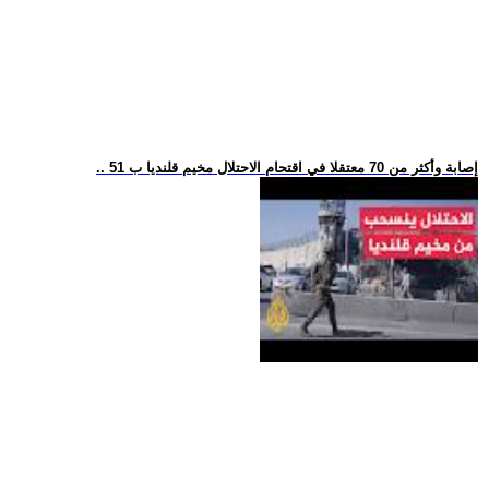
.. 51 إصابة وأكثر من 70 معتقلا في اقتحام الاحتلال مخيم قلنديا ب