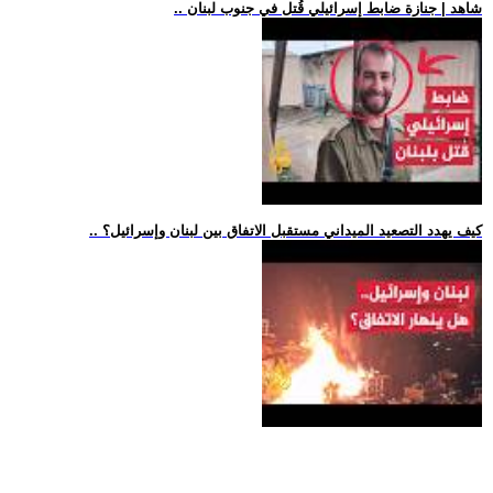
.. شاهد | جنازة ضابط إسرائيلي قُتل في جنوب لبنان
.. كيف يهدد التصعيد الميداني مستقبل الاتفاق بين لبنان وإسرائيل؟