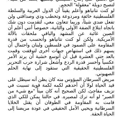
لتصبح دويلة "معقولة" الحجم.
لو كنت نتانياهو وأعلم يقيناً أن الدول العربية والسلطة
الفلسطينية خائفة ومردوعة وتخطب ودي وصداقتي ولن
تفعل ضدي شيئاً، وربما تتعاون معي، لتقدمت دون شك
باتجاه ابتلاع الضفة الأولى والثانية، خصوصاً أنني أعلم أن
الصين غائبة عن المشهد والباقي ملحقات بالآلة
الأمريكية. ولكن لو كنت نتانياهو وأتحسب من قدرة
المقاومة على الصمود في فلسطين ولبنان واحتمال أن
يسهم ذلك في استنهاض جبهات أخرى لتوقفت وقمت
بالعد حتى العشرة قبل أن أتوسع خشية أن يرتد الأمر
عكسياً وأخسر قدرة الردع وأشعل شرارة حرب التحرير
الفلسطينية الحقيقية التي ستقود إلى نهاية الحلم
الصهيوني.
مريض السرطان الميؤوس منه كان يظن أنه سيظل على
قيد الحياة لولا أن أحدهم لكمه لكمة قوية تسببت في
نزيف مفاجئ، لكن الصحيح أنه كان ميتاً "مع شيء من
الصبر" لو أنه ترك لمصيره. في حالتنا يمكن للكي الذي
قامت به المقاومة في الطوفان أن يقتل الخلايا
السرطانية ويحيي الأمل الحقيقي في عودة مريضنا إلى
الحياة الحقة.