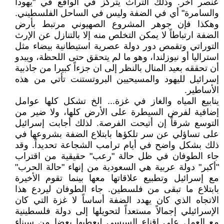
عنصر آخر. وذلك التراث يتركز في الواقع في "يهودا
والسامرة" أي في الضفة وليس في الساحل الفلسطيني.
وهكذا فإن جوهر المشروع الصهيوني مرتبط بأرض
الضفة ارتباطاً لا يمكن التخلص منه إلا بالتنازل عن الإرث
التوراتي وتقمص دور دولة عصرية استيطانية بيضاء مثل
استراليا أو نيوزلندا، وهو ما لم يتحقق حتى اللحظة، ويبدو
أن تحققه بعيد المنال بالنظر إلى ان جزءاً كبيرا من جاذبية
إسرائيل لليهود والمسيحيين البروتستنت تأتي من هذه
الأساطير.
ينابيع المياه والغاز في غزة... الخ تشكل كلها عوامل
إضافية لفرض السيطرة على الأرض كلها، ولا ضير من
التوسع شرقاً إن أتيحت الفرصة. لذلك أجابت إسرائيل
على تساؤلي عن سر تلكؤها بابتلاع الضفة بشروعها في
ذلك بشكل واضح في أيام ترامب الشجاعة تحديداً. وقد
جاء الطوفان في ظل حالة "رعب" حقيقية من اقتراب
"أكبر" دولة عربية هي السعودية من إنهاء "حالة الحرب"
مع إسرائيل وتطبيع علاقاتها معها بينما تقوم الأخيرة
بابتلاع ما تبقى من فلسطين. جاء الطوفان ليردع هذا
الاتجاه الذي كان يهدد الضفة أساساً لا غزة التي كان
الإسرائيلي إجمالاً مستعداً لتحويلها إلى دولة فلسطينية
مع العمل على إقناع السيسي ليعطيها بعضا من سيناء