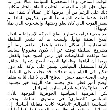
الوقت المتأخر. وإذا استحضرنا السياسة مثالاً على ما
نقول، فإن الدولة العثمانية اعتادت البقاء واعتاد سكانها
ذلك على الرغم من أن مرضها كان عضالاً لا شفاء منه.
فقط عندما ماتت الدولة بدأ الناس يفكرون: لماذا لم
نبصر الموت الذي كان يعلو وجنتيها، والشحوب الذي يملأ
عينيها؟ّ!
بعد مجيء ترامب تسارع إيقاع الحركة الإسرائيلية باتجاه
ابتلاع الضفة نهائياً. ولسبب ما لم تشعر السلطة
الفلسطينية أو سكان الضفة بالخطر الداهم. ربما أن
مشروع السلطة توقف عن أن يكون مشروعاً سياسياً
منذ توقفت المفاوضات قبل زمن أصبح بعيداً بالفعل.
وربما أن أداءها لوظفائها اليومية أصبح شغلها الشاغل
تاركة المستقبل السياسي ليسير على بركة الله دون
تفكير في القيام بأية تدخلات قد تجلب على السلطة
وعلى الضفة حمم جيش "الدفاع" الذي لا قبل لنا به مثلما
أوضح أمير قطر الذي يجسد هذه الرؤية خير تجسيد:
"نحن نعاج" ولا نستطيع أن نحارب إسرائيل.
لكن الفرضية السياسية الجوهرية الموجهة للأداء
السياسي "الضفاوي" في مستوى السلطة ونخب
السياسية الليبرالية "العاقلة" كانت متفائلة أساساً: "إن
اسرائيل لن تقوم بأي حال بضم الضفة كلها، كما أنها لن