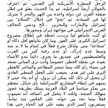
الرجل السفارة الأمريكية إلى القدس، ثم اعترف
بالجولان أرضاً اسرائيلية، ثم بدأ الحديث يعلو في اطار
صفقة القرن عن دولة واحدة بين النهر والبحر لا شريك
لها في السيادة، ثم "نجح" في إحلال "السلام" بين
إسرائيل والإمارات والبحرين ...الخ ودشن التحالف
العربي الإسرائيلي في مواجهة إيران ومحورها.
لو كنت نتانياهو لما ترددت لحظة في إطلاق مشروع
اسرائيل الكبرى على الفور. وما كان نتانياهو أقل ذكاء أو
"شجاعة" مني. ولذلك شرع فعلاً في إتمام ما لا بد منه
وسط عدم إدراك، أو عدم رغبة كثير من العرب
والفلسطينيين في تصديق ما يجري. دائماً تبدو الأشياء
بعيدة عن نقطة الخطر، خصوصاً وأنت ترى المباني تصعد
في سماء رام الله بينما تنتشر المطاعم والمتاجر كالفطر
البري على غير هدى. يصعب على العقل النمطي العادي
أن يتخيل أن ذلك كله يمكن أن يزول، أو أنه بناء عبثي لا
يسهم في إبطاء المشاريع الإسرائيلية بأي شكل. معظم
من يفكر سياسياً في البلاد العربية يسلك بطريقة عجوز
متهالك الصحة، ولكنه لا يتخيل في أعماقه أنه سيموت
فعلاً بينما نجد من حوله، على العكس منه تماماً،
يستغربون السر الذي يبقيه على قيد الحياة حتى هذا