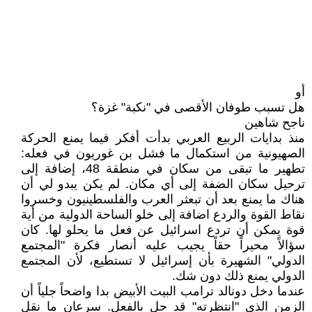
أو
هل تسبب طوفان الأقصى في "نكبة" غزة؟
ناجح شاهين
منذ بدايات الربيع العربي بدأت أفكر فيما يمنع الحركة
الصهيونية من استكمال ما فشل بن غوريون في فعله:
تطهير ما تبقى من سكان في منطقة 48، إضافة إلى
ترحيل سكان الضفة إلى أي مكان. لم يكن يبدو لي أن
هناك ما يمنع بعد أن تبعثر العرب والفلسطينيون وخسروا
نقاط القوة والردع اضافة إلى خلو الساحة الدولية من أية
قوة يمكن أن تردع اسرائيل عن فعل ما يحلو لها. كان
سؤالاً محيراً حقاً يجيب عليه أنصار فكرة "المجتمع
الدولي" الشهيرة بأن إسرائيل لا تستطيع، لأن المجتمع
الدولي يمنع ذلك دون شك.
عندما دخل دونالد ترامب البيت الأبيض بدا واضحاً جلياً أن
الزمن الذي "انتظرته" قد حل بالفعل. سرعان ما نقل