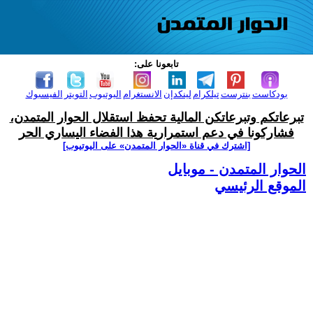
تابعونا على:
بودكاست
بنترست
تيلكرام
لينكدإن
الانستغرام
اليوتيوب
التويتر
الفيسبوك
تبرعاتكم وتبرعاتكن المالية تحفظ استقلال الحوار المتمدن،
فشاركونا في دعم استمرارية هذا الفضاء اليساري الحر
[اشترك في قناة ‫«الحوار المتمدن» على اليوتيوب]
الحوار المتمدن - موبايل
الموقع الرئيسي