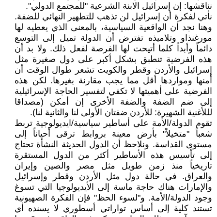
نناقشها: إن إسرائيل الابنة الشرعية "للمجتمع الدولي".
نأتي لفكرة أن إسرائيل لن تذهب للتطهير النهائي للضفة.
وهنا نجد أن الواقعية السياسية، بالمعنى الذي يعطيه لها
مورغنذاو وتلاميذه تفترض أن الدولة تميل إلى التوسع
دائماً وأبداً كلما أتيحت لها الفرصة لفعل ذلك. ولا بد أن
هذه الفرضية تنطبق بشكل أكبر على دول صغيرة مثل
إسرائيل والأردن وقطر والكويت تشعر طوال الوقت أن
أمنها ومواردها أقل مما يجب مقارنة بغيرها. لكن هذه
الفرضية على أهميتها لا تكفي لتفسير الحاجة الإسرائيلية
إلى ضم الضفة والضفة الأخرى إن أمكن (مصداقا
لللأغنية الشهيرة: للأردن ضفتان الأولى لنا والثانية لنا).
تقوم الدولة/الأمة على أساطير سياسية/ايديولوجية تربط
شعباً "متخيلاً" بأرض معينة بروابط ترقى أحياناً إلى
مستوى القداسة. ونلاحظ أن الدول الحديثة النشأة تحتاج
إلى تأسيس هذه الأساطير أكثر من الدول المستقرة
تاريخياً منذ زمن طويل مثل مصر والصين وإيران
والعراق. في حالة دول مثل الأردن وقطر وإسرائيل
والإمارات هناك حاجة ماسة إلى الأيديولوجيا التي تسوغ
وجود الدولة/الأمة. و"لسوء الحظ" فإن الفكرة الصهيونية
تستند كلية إلى أساس تواراتي أسطوري لا يسنده أي