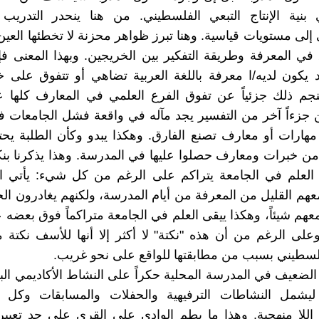
بنية الإنتاج التبعي الفلسطيني. من هنا ينحدر التدريب ا
إلى مستويات قياسية. وهنا تبرز ظواهر محزنة لا تخطئها العين
 في المعرفة وطريقة التفكير بين الخريجين. وبهذا المعنى ف
 يكون لديه/ا معرفة باللغة العربية تضاهي أو تتفوق على خ
ينجم ذلك جزئياً عن تفوق الفرع العلمي في المعارف كلها 
ن جزءاً آخر من التفسير يجد مآله في واقعة فشل الجامعات
 مهارات أو معارف تصنع الفارق. وهكذا يبدو وكأن الطلبة يح
من خبرات ومعارف حصلوا عليها في المدرسة. وهذا يذكرنا بن
 العلم في الجامعة يتراكم على الرغم من كل شيء: يأتي ال
عهم القليل من المعرفة من أيام المدرسة، ولكنهم يغادرون ال
معهم شيئاً، وهكذا ييقى العلم في الجامعة متراكماً فوق بعضه 
على الرغم من أن هذه "نكتة" لا أكثر إلا أنها للأسف نكتة
لسطيني بسبب من مطابقتها للواقع على نحو غريب.
 الضعيف في المدرسة المحلية حكراً على النشاط الأكاديمي الب
ليشمل النشاطات الترفيهية والحفلات والمسابقات وكل
اللا منهجية. وهذا ما يطم الوادي على القرى على حد تعبير