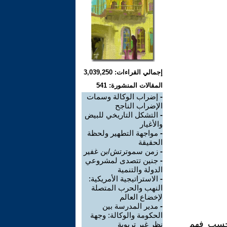
إجمالي القراءات: 3,039,250
المقالات المنشورة: 541
-
إضراب الوكالة وسمات
الإضراب الناجح
-
التشكل التاريخي للبيض
والأغيار
-
مواجهة التطهير ولحظة
الحقيقة
-
زمن سموترتش/بن غفير
-
جنين تتصدى لمشروعي
الدولة والتنمية
-
الاستراتيجية الأمريكية:
النهب والحرب المتصلة
لإخضاع العالم
-
مدير المدرسة بين
الحكومة والوكالة: وجهة
بحسب فهم
نظر غير تربوية