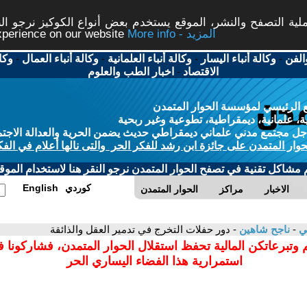
ة التصفح والنشر، الموقع يستخدم بعض أنواع الكوكيز نرجو النق
More info - المزيد
experience on our website
الفن
-
وكالة أنباء اليسار
-
وكالة أنباء العلمانية
-
وكالة أنباء العمال
-
وكا
الاقتصاد
-
اخبار الطب والعلوم
 الرئيسي لمؤسسة الحوار المتمدن
، علمانية، ديمقراطية، تطوعية وغير ربحية
ل مجتمع مدني علماني ديمقراطي حديث يضمن الحرية والعدالة الاجتم
حوار المتمدن على جائزة ابن رشد للفكر الحر والتى نالها أعلام في الفك
م مشاكل تقنية في تصفح الحوار المتمدن نرجو النقر هنا لاستخدام الموقع
كوردي
English
الاخبار
مراكز
الحوار المتمدن
مي
-
ناجح شاهين
- دور حفلات التخرج في تدمير العقل والذائقة
 وتبرعاتكن المالية تحفظ استقلال الحوار المتمدن، فشاركونا 
استمرارية هذا الفضاء اليساري الحر