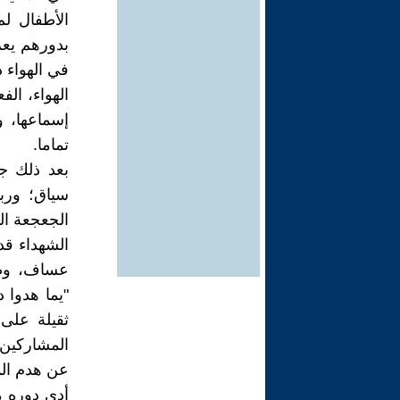
الأطفال ل
بدورهم يعر
في الهواء 
الهواء، الف
إسماعها، و
تماما.
بعد ذلك ج
سياق؛ ورب
الجعجعة الت
الشهداء قد
عساف، وطبع
"يما هدوا 
ثقيلة على
المشاركين 
عن هدم المن
أدى دوره م