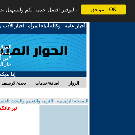
موافق - OK
لتوفير افضل خدمة لكم ولتسهيل عملي
أخبار عامة
-
وكالة أنباء المرأة
-
اخبار الأدب و
الموقع
يسارية
"من أج
حاز ال
إذا لديك
الزوار
اضافة/خدمات
بحث/الارشيف
الصفحة الرئيسية
-
التربية والتعليم والبحث العل
تبرعاتكم