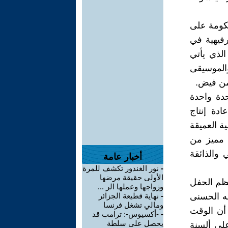
حكومة على
رفيهية في
الذي يأتي
الموسيقى
 من فيض.
حدة واحدة
ادة إنتاج
ية العميقة
ل مميز من
والذائقة
أخبار عامة
-
نور الغندور تكشف للمرة
الأولى حقيقة مرضها
نظم الحفل
وزواجها وعملها الر ...
له الحسنى
-
نهاية قطيعة الجزائر
ومالي تشغل فرنسا
 أن الوقت
-
-أكسيوس-: ترامب قد
يحصل على سلطة
لى ألسنة