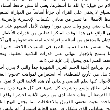
لام من قبيل: "يا الله ما أشطرها، يعني أنا مش حافظ أسماء ال
سياق لا يخفى على القراء أن جزءاً أساساً من المباراة الشعبي
ظ الأطفال ما تيسر من معاني الكلمات الإنجليزية والعربية، و
اك يعني وندو وباب يعني دور،" ويهنئ الأهل أنفسهم على نبوغ
في الواقع في هذا الوقت المبكر التخلص من قدرات الأطفال
إتيان بالمدهش من أسئلة واقتراحات، لمصلحة تحويلهم إلى آ
ف تستمر هذه العملية بالطبع في السنوات اللاحقة حتى ا
ا يسمح بالإجهاز النهائي على قدرات التلاميذ العقلية، وتح
فظ الصم الذي يتحول إلى غاية في ذاته.
 البرنامج أغنية الحلم العربي الشهيرة جداً والتي لا يدري أحد
ا: هل هي تأريخ للمنطقة، أم استعراض لمواهب "نجوم" الغن
لأحوال كلها يعلم القاصي والداني أن هذه الأغنية التي لا تقول شي
على نطاق واسع وحشرت كل شيء في كل شيء دون مغز
إذا افترضنا أن هناك خطة لدى من رعى الأغنية لحشر الواقع ا
حدة بحيث تختفي الفروق والاختلافات مما يجعل النهج النا
نهج الساداتي الذي يشكل في هذه الحالة استمراراً له وليس ق