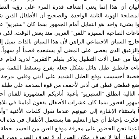
يان أن هذا إنما يعني إضعاف قدرة المرء على رؤية التطور
لمصلحة الهوية الثابتة الواحدة. والصحيح أن الأطفال الذين 
موا بشيء واحد هو التمايل أمام الجمهور بينما كان "ستيريو" 
إيقاعات الصاخبة المميزة "للفن" العربي منذ بعض الوقت. لكن ذ
خارج السياق الاجتماعي الراهن لأن هذا السياق بالذات يميل إ
لزعيق الذي يغطي على المعنى أو يستبعده قصداً أو سهواً.
يئاً من عمل آلات التطبيل يذكر بفيلم "التقرير" لدريد لحام 
شاءه فانطلق طبل هائل بشكل جعله يفزع وتسقط اللقمة من
خصية أحسست بوقع الطبل الشديد على أذني وقلبي بدرج
وضع قطعتي قطن في أذني لأخفف من قوة الصدمة على طبلة أ
التالية انطلق "الستيريو" بأغنية أناديكم المشهورة للفنان أح
مهور لقعبور بينما كان عشرات الأطفال يقفون أمامنا في بلا
ً باستثناء الإشارة إلى عيونهم عندما تقول كلمات الأغنية "وأ
فكرت بإحباط أن جهاز التعليم هنا يستعمل الأطفال في هذه الح
اعدنا نحن الحضور على معرفة موقع العين من الجسد لحظة ي
 باعتبار أننا لا نعرف مكان العين أو لا نعرف العين. ومن 