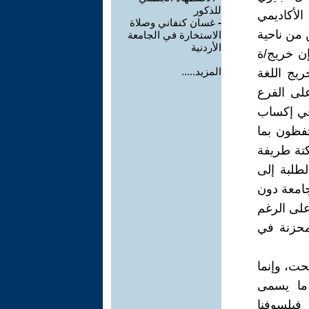
للذكور
لأكاديمي
-
غسان كنفاني وصلاة
 من ناحية
الاستخارة في الجامعة
الأردنية
إن خريج/ة
المزيد.....
ريج اللغة
على الفرع
 في إكساب
تفظون بما
كتة طريفة
طلبة إلى
جامعة دون
على الرغم
 محزنة في
حت، وإنما
 ما يسمى
 فيلسوفنا