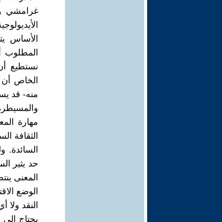
غرامشي وم
الأيديولوج
الأساس يتم
المطلوب أس
نستطيع أن
الخاص أن ي
منه- قد يسه
والمسيطرة
مهارة المع
الثقافة ال
السائدة. و
حد يثير ال
المعنى ينتص
الوضع الاقت
النقد ولا أ
يحتاج إلى 