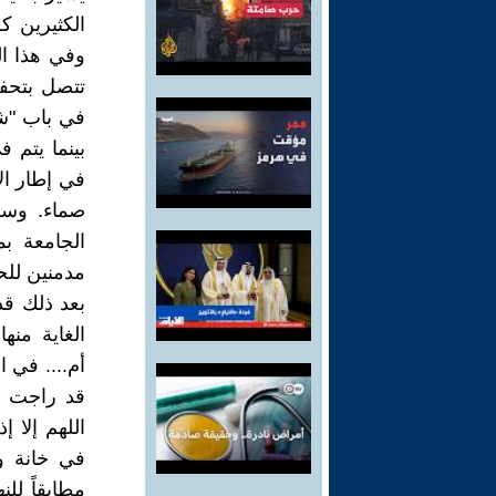
الكثيرين ك
وفي هذا ال
تتصل بتحفي
في باب "شب
بينما يتم 
في إطار ال
صماء. وسو
الجامعة بم
مدمنين للح
بعد ذلك قدم
الغاية منه
أم.... في ا
قد راجت 
اللهم إلا 
في خانة وا
مطابقاً لل