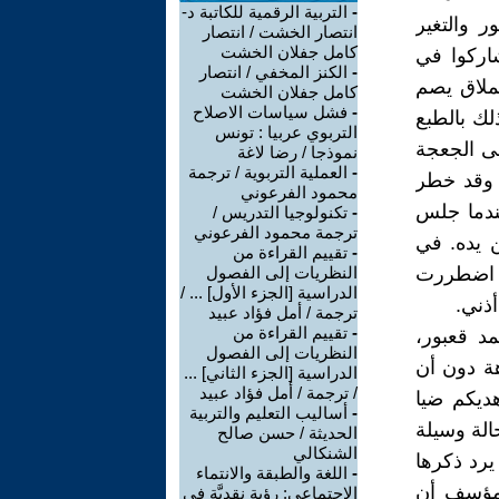
-
التربية الرقمية للكاتبة د-
 والتغير
انتصار الخشت / انتصار
كامل جفلان الخشت
شاركوا في
-
الكنز المخفي / انتصار
عملاق يصم
كامل جفلان الخشت
-
فشل سياسات الاصلاح
لك بالطبع
التربوي عربيا : تونس
لى الجعجة
نموذجا / رضا لاغة
-
العملية التربوية / ترجمة
 وقد خطر
محمود الفرعوني
عندما جلس
-
تكنولوجيا التدريس /
ترجمة محمود الفرعوني
 يده. في
-
تقييم القراءة من
ة اضطررت
النظريات إلى الفصول
الدراسية [الجزء الأول] ... /
ذني.
ترجمة / أمل فؤاد عبيد
-
تقييم القراءة من
مد قعبور،
النظريات إلى الفصول
هة دون أن
الدراسية [الجزء الثاني] ...
/ ترجمة / أمل فؤاد عبيد
هديكم ضيا
-
أساليب التعليم والتربية
الة وسيلة
الحديثة / حسن صالح
الشنكالي
رد ذكرها
-
اللغة والطبقة والانتماء
المؤسف أن
الاجتماعي: رؤية نقديَّة في