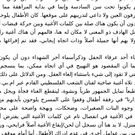
م يكونوا تحت سن السادسة وإنما في بداية المراهقة مما ي
فون العين ولا داعي لتدريبهم على موقعها. كان الأطفال يلوحو
دون أن يكون هناك صلة بين كلمات الأغنية وبين حركة قبضات أ
عل الهادف ذو المعنى لا مكان له هنا، فالمهم أن هناك أغنية ر
لا يهم أنها جميلة أصلاً وذات اتجاه إيجابي، فقد تم إفراغها 
اء أحد عرفاء الحفل وذكرأسماء آخر الشهداء دون أن يكون
ما أن المقصود هو التهييج في أي اتجاه ممكن، بما ينسجم 
ي لا تقود إلى شيء باستثناء إلغاء العقل. ومن الدلائل على ذل
 تلاه أغنية صاخبة لفنان الشعب الفلسطيني القادم عبر ام.ب
اً تمايل الجمهور طرباً ونشوة، لينقطع الغناء فجأة ويحل م
دارنا" في رفقة أطفال وقفوا على المسرح يلوحون بأيديهم 
 وجوه البنات الصغيرات، وضحكات، وبهجة واضحة على محيا
في الأغنية في انفصال تام عن كلمات الأغنية التي يفترض أ
زل. لا بد هنا أن نسجل أن لحن/إيقاع الأغنية أصلاً فرايحي، ور
ن بين عوامل أخرى في عدم إدراك الأطفال أننا أمام موقف 