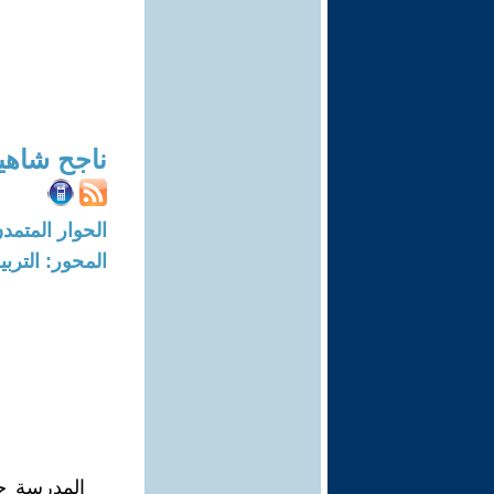
ناجح شاهي
الحوار المتمدن-العدد: 7628 - 23
المحور: التربي
المدرسة جه