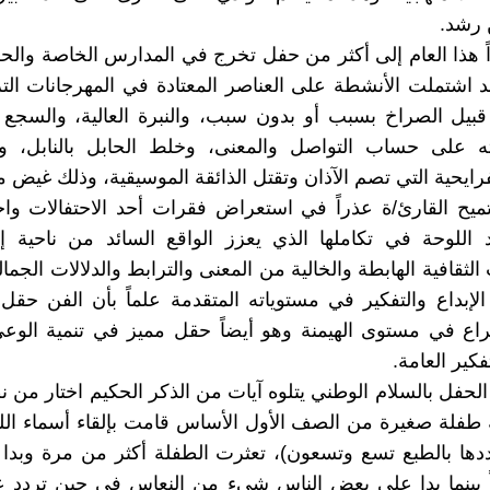
 رشد.
 هذا العام إلى أكثر من حفل تخرج في المدارس الخاصة وال
د اشتملت الأنشطة على العناصر المعتادة في المهرجانات الت
 قبيل الصراخ بسبب أو بدون سبب، والنبرة العالية، والسجع 
اته على حساب التواصل والمعنى، وخلط الحابل بالنابل، و
فرايحية التي تصم الآذان وتقتل الذائقة الموسيقية، وذلك غيض
ميح القارئ/ة عذراً في استعراض فقرات أحد الاحتفالات وا
 اللوحة في تكاملها الذي يعزز الواقع السائد من ناحية إع
لثقافية الهابطة والخالية من المعنى والترابط والدلالات الجمال
لإبداع والتفكير في مستوياته المتقدمة علماً بأن الفن حق
ع في مستوى الهيمنة وهو أيضاً حقل مميز في تنمية الوعي 
كير العامة.
 الحفل بالسلام الوطني يتلوه آيات من الذكر الحكيم اختار من 
 طفلة صغيرة من الصف الأول الأساس قامت بإلقاء أسماء ال
ددها بالطبع تسع وتسعون)، تعثرت الطفلة أكثر من مرة وبدا
ً بينما بدا على بعض الناس شيء من النعاس في حين تردد ع