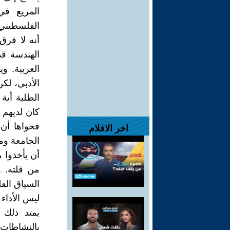
المريع في 
الفلسطيني 
أنه لا فرق
الهندسة قد
العربية. و
الأدبي، لك
الطلبة أية
كان لديهم 
فحواها أن
اخر الافلام
الجامعة وم
أن يأخذوا 
من قلته. و
السياق الف
ليس الأداء
يمتد ذلك 
بالنشاطات 