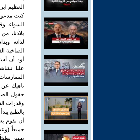
العظيم ابن
كنت مدعواً
السواء. وق
بلادنا، من
لذاته وبذ
الصاخبة ال
أود أن أست
علنا نشاهد
الممارسات ا
ناهيك عن ا
حقول الصرا
وقدرات التف
بالطبع يبدأ
أن تقوم به
جميعاً (وع
يسير بطيئا