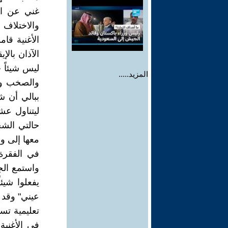
غني عن الب
والاختلاف 
الأغنية قا
الآذان بال
ليس شيئاً 
المزيد.....
والصخب وا
ببالي أن ش
ليتناول ع
حالتي الش
معها إلى 
في الفقرة 
واستمع الج
يفعلوا شيئا
عيني" وقد 
تعليمية تس
في الأغنية