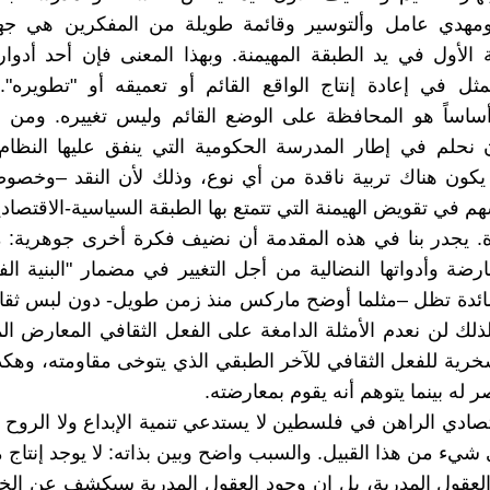
هدي عامل وألتوسير وقائمة طويلة من المفكرين هي جهاز
ية الأول في يد الطبقة المهيمنة. وبهذا المعنى فإن أحد أدوا
ثل في إعادة إنتاج الواقع القائم أو تعميقه أو "تطويره".
اساً هو المحافظة على الوضع القائم وليس تغييره. ومن هنا
 نحلم في إطار المدرسة الحكومية التي ينفق عليها النظام
كون هناك تربية ناقدة من أي نوع، وذلك لأن النقد –وخصوص
م في تقويض الهيمنة التي تتمتع بها الطبقة السياسية-الاقتصادي
. يجدر بنا في هذه المقدمة أن نضيف فكرة أخرى جوهرية: م
ارضة وأدواتها النضالية من أجل التغيير في مضمار "البنية الف
سائدة تظل –مثلما أوضح ماركس منذ زمن طويل- دون لبس ثقا
لذلك لن نعدم الأمثلة الدامغة على الفعل الثقافي المعارض ال
سخرية للفعل الثقافي للآخر الطبقي الذي يتوخى مقاومته، وهكذا
ر له بينما يتوهم أنه يقوم بمعارضته.
صادي الراهن في فلسطين لا يستدعي تنمية الإبداع ولا الروح ال
ي شيء من هذا القبيل. والسبب واضح وبين بذاته: لا يوجد إنتاج 
العقول المدربة، بل إن وجود العقول المدربة سيكشف عن الخل