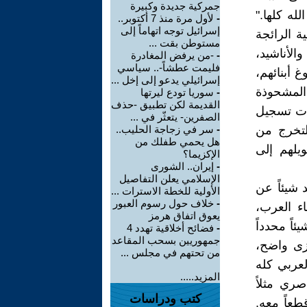
جمركية جديدة وكبيرة
له كلها."
-
لأول مرة منذ 7 أكتوبر..
إسرائيل توجه اتهاماً إلى
ة الرائجة
مستوطن بقت ...
الأناشيد،
-
-من يرفض المغادرة
فليمت عطشاً-.. سياسي
 أبنائهم،
إسرائيلي يدعو إلى إخل ...
 المشحوذة
-
سوريا تودع ليرتها
القديمة لكن تطبيق -حذف
لات تسجيل
الصفرين- يتعثّر في ...
لتخرج من
-
سر في زجاجة الحليب..
هل يحمي طفلك من
ويلهم إلى
الإكزيما؟
-
إيران.. الشورى
الإسلامي يعلن التفاصيل
 شيئاً عن
الأولية للخطة الاسترات ...
-
خلاف حول رسوم العبور
اء العرب،
يعوق اتفاق هرمز
ئاً محدداً
-
فضائح أخلاقية تهدد 4
جمهوريين بسحب المقاعد
ى واضح،
من تحتهم في مجلس ...
لعربي كله
المزيد.....
صري مثلاً
كتب ودراسات
طعاً معه.