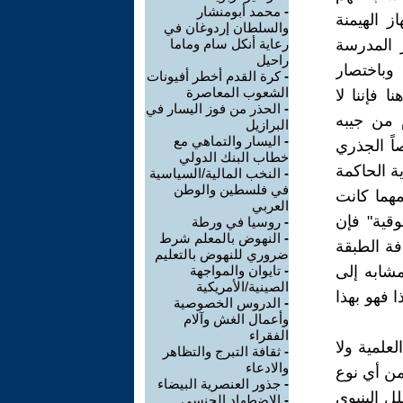
-
محمد أبومنشار
 الهيمنة
والسلطان إردوغان في
ر المدرسة
رعاية أنكل سام وماما
راحيل
 وباختصار
-
كرة القدم أخطر أفيونات
الشعوب المعاصرة
 فإننا لا
-
الحذر من فوز اليسار في
 من جيبه
البرازيل
-
اليسار والتماهي مع
اً الجذري
خطاب البنك الدولي
ة الحاكمة
-
النخب المالية/السياسية
في فلسطين والوطن
هما كانت
العربي
وقية" فإن
-
روسيا في ورطة
-
النهوض بالمعلم شرط
فة الطبقة
ضروري للنهوض بالتعليم
مشابه إلى
-
تايوان والمواجهة
الصينية/الأمريكية
 فهو بهذا
-
الدروس الخصوصية
وأعمال الغش وآلام
الفقراء
علمية ولا
-
ثقافة التبرج والتظاهر
والادعاء
من أي نوع
-
جذور العنصرية البيضاء
ل البنيوي
-
الاضطهاد الجنسي