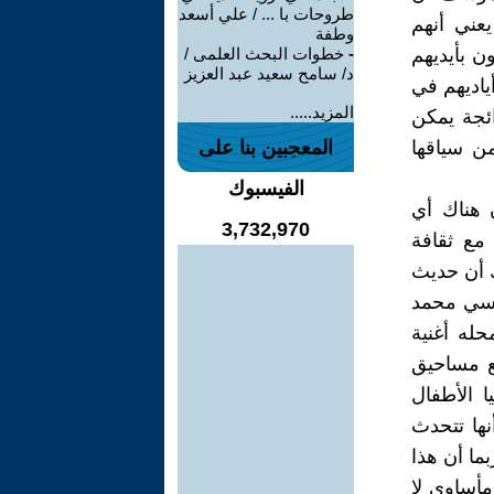
طروحات با ... / علي أسعد
عني أنهم
وطفة
ن بأيديهم
-
خطوات البحث العلمى /
د/ سامح سعيد عبد العزيز
ياديهم في
المزيد.....
ائجة يمكن
من سياقها
المعجبين بنا على
الفيسبوك
 هناك أي
3,732,970
مع ثقافة
ك أن حديث
ي.سي محمد
حله أغنية
مع مساحيق
 الأطفال
نها تتحدث
بما أن هذا
مأساوي لا