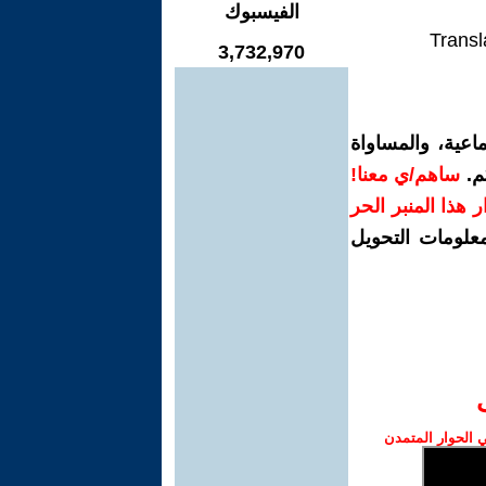
الفيسبوك
Transl
3,732,970
اعية، والمساواة
م.
ساهم/ي معنا!
رار هذا المنبر الحر
معلومات التحويل
الحوار المتمدن