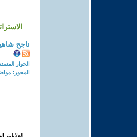
الاسترات
ناجح شاهي
الحوار المتمدن-العدد: 7482 - 3
المحور: مواض