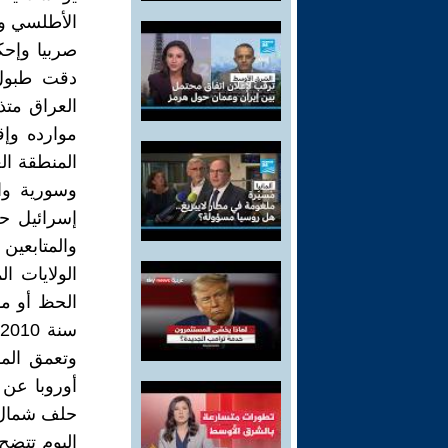
الأطلسي و
صربيا وإحك
دقت طبول ا
العراق متذ
موارده وإق
المنطقة ال
وسورية وال
والمتابعين
الولايات 
الحظ أو مه
س
وتعمق الم
أوروبا عن 
حلف شمال 
اليوم تتضح