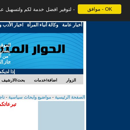
موافق - OK
لتوفير افضل خدمة لكم ولتسهيل عملي
أخبار عامة
-
وكالة أنباء المرأة
-
اخبار الأدب و
الموقع
يسارية
"من أج
حاز ال
إذا لديك
الزوار
اضافة/خدمات
بحث/الارشيف
الصفحة الرئيسية
-
مواضيع وابحاث سياسية
-
ناج
تبرعاتكم