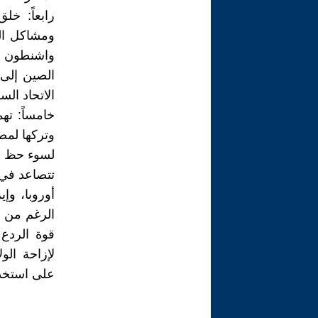
رابعاً: خ
ومشاكل الم
واشنطون تو
الصين إلى 
الاتحاد الس
خامساً: تهم
وتركها لمص
لسوء حظ الط
تتصاعد في
أوروبا، وإ
الرغم من ال
قوة الردع 
لإزاحة الو
على استخدا