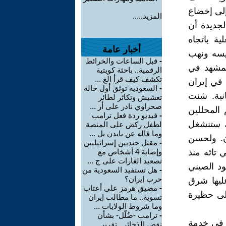
لى إخضاع
المزيد.....
لجديدة أن
ة باتجاه
أخبار عامة
ئيسه ونهب
-
قبل الساعات والخرائط
المشهد في
الرقمية.. باحثة كويتية
تكشف كيف قرأ الع ...
 في إيران
-
السعودية توثق أول حالة
انية. شنت
تعشيش وتكاثر لطائر
صحراوي نادر على أر ...
عده معظم المحللين
-
فيديو ردة فعل ترامب
لك ستنشغل
لطفل ركض على المنصة
وما قاله عن بايدن يل ...
ن. ولحسن
-
مقتل جنديين إسرائيليين
 تائه منذ
وإصابة 4 أشخاص مع
تصعيد الغارات على ج ...
عود الصيني
-
هل تستفيد السعودية من
حرب إيران؟
ليها شرق
-
مضيق هرمز على أعتاب
إلى حظيرة
تسوية.. ما مطالب إيران
وما شروط الولايات ...
-
ترامب -ضُلّل- بشأن
ة في خدمة
نقص الذخائر.. تقرير