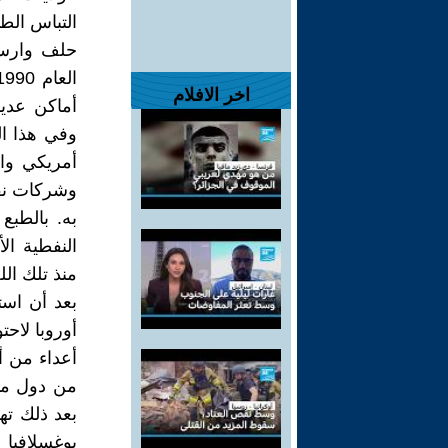
التباس الطا
حلف وارسو 
اخر الافلام
أماكن عديد
وفي هذا ال
أمريكي واض
وشركات نفط
به. بالطبع
النفطية ال
منذ تلك ال
بعد أن است
أوروبا لاحت
أعداء من أ
من دول مار
بعد ذلك ته
يوغسلافيا