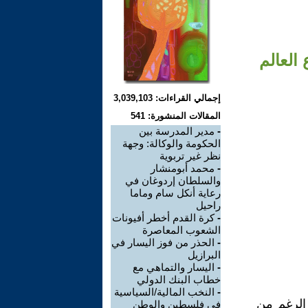
العالم
إجمالي القراءات: 3,039,103
المقالات المنشورة: 541
-
مدير المدرسة بين
الحكومة والوكالة: وجهة
نظر غير تربوية
-
محمد أبومنشار
والسلطان إردوغان في
رعاية أنكل سام وماما
راحيل
-
كرة القدم أخطر أفيونات
الشعوب المعاصرة
-
الحذر من فوز اليسار في
البرازيل
-
اليسار والتماهي مع
خطاب البنك الدولي
-
النخب المالية/السياسية
ة على الكون منذ العام 1944، وعلى الرغم من
في فلسطين والوطن