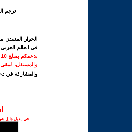
ترجم ال
الحوار المتمدن م
في العالم العربي
ب
والمستقل، ليبقى ص
والمشاركة في دع
ا‫
في رحيل جليل شهبا