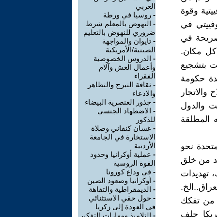
العربي
ييتية وقوة
-
روسيا في ورطة
وفييتي في
-
النهوض بالمعلم شرط
ضروري للنهوض بالتعليم
الصريحة في
-
تايوان والمواجهة
الصينية/الأمريكية
كل مكان.
-
الدروس الخصوصية
يت بتشجيع
وأعمال الغش وآلام
الفقراء
حدة حكومة
-
ثقافة التبرج والتظاهر
 والاتجار
والادعاء
-
جذور العنصرية البيضاء
يت والدول
-
الاضطهاد الجنسي
ه المطلقة
للذكور
-
غسان كنفاني وصلاة
الاستخارة في الجامعة
متحدة نحو
الأردنية
-
عملية أوكرانيا وحدود
بد من خلق
القوة الروسية
-
في وداع كورونا
 تهديدات
-
أوكرانيا وصعود الصين
راق..الخ.
-
الديمقراطية والتفاهة
-
حول حقي الاستثنائي
ة من تفكك
في العودة إلى زكريا
ريكا حلف
-
التلاميذ ومهارات التفكير