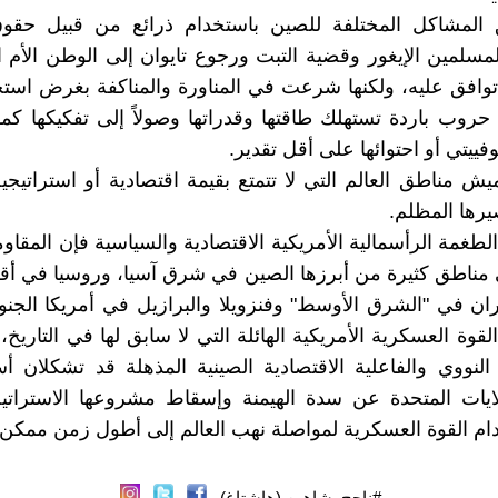
لق المشاكل المختلفة للصين باستخدام ذرائع من قبيل حقوق
سلمين الإيغور وقضية التبت ورجوع تايوان إلى الوطن الأم 
افق عليه، ولكنها شرعت في المناورة والمناكفة بغرض استخ
حروب باردة تستهلك طاقتها وقدراتها وصولاً إلى تفكيكها ك
وفييتي أو احتوائها على أقل تقدير.
يش مناطق العالم التي لا تتمتع بقيمة اقتصادية أو استراتيجية
يرها المظلم.
غمة الرأسمالية الأمريكية الاقتصادية والسياسية فإن المقاومة
 مناطق كثيرة من أبرزها الصين في شرق آسيا، وروسيا في 
يران في "الشرق الأوسط" وفنزويلا والبرازيل في أمريكا الجنو
قوة العسكرية الأمريكية الهائلة التي لا سابق لها في التاريخ،
النووي والفاعلية الاقتصادية الصينية المذهلة قد تشكلان أساس
لايات المتحدة عن سدة الهيمنة وإسقاط مشروعها الاستراتي
م القوة العسكرية لمواصلة نهب العالم إلى أطول زمن ممكن.
#ناجح_شاهين (هاشتاغ)