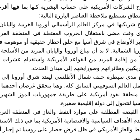
ح الشركات الأمريكية على حساب البشرية كلها بما فيها أقرب
طاق نستطيع ملاحظة العناصر البارزة التالية:
اع شريكيها في مركز العالم الرأسمالي أوروبا الغربية واليابا
ي وقت مضى باستغلال الحروب المفتعلة في المنطقة العر
تير الأوضاع في شرق آسيا مع خلق أخطار حقيقية أو موهومة 
ا الشمالية. لا بد أن تبتاع أوروبا واليابان المزيد من الأسلحة 
اً من إقامة المزيد من القواعد الأمريكية واستقدام عشرات 
مريكيين وطائراتهم وصورايخهم إلى ميدان الحدث.
وسيع مدى سيطرة حلف شمال الأطلسي ليمتد شرق أوروبا إلى
 العالم السوفييتي السابق كله. وهنا يتحقق غرضان أحدهما
 منطقة نفوذ أمريكية على طريقة جمهوريات الموز الشهيرة،
ا لتتحول إلى دولة إقليمية صغيرة.
زيز القبضة المطلقة على موارد النفط والغاز في المنطقة الع
دم الأهداف السياسية والاقتصادية الأمريكية بما في ذلك الاستفا
فط والغاز الأمريكي في ظل فرض حصار على روسيا تم إجبار أ
ه.