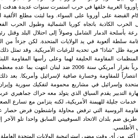
أوروبا الغربية خلفها في حرب استمرت سنوات عديدة هدفت إ
ام القبضة على أوروبا على السواء. وما لبثت مطلع الألفية ا
لحرب الكاذبة باتجاه كوريا الشمالية وطبول الحرب الفعلي
رعة بأسلحة الدمار الشامل وصولاً إلى احتلال البلد وقتل ر
امة سلطة ألعوبة في يد الولايات المتحدة. لكن جزءاً من 
عربية ظل "شاذا" في تحديه للرغبات الأمريكية. وقد تمثل ذلك
منظمات المقاومة الحليفة لهما وعلى رأسها المقاومة اللبن
إسرائيل حرباً بقرار أمريكي سنة 2006 ضد لبنان انتهت بما 
 انتصاراً للمقاومة وخسارة صافية لإسرائيل وأمريكا. بعد ذ
المتحدة وإسرائيل في مشاريع محمومة لتفكيك سورية وإيرا
ارة التدبير يقدم السياق الذي يتولد معه حراك جماهيري عربي
نة 2010 خدمات جليلة للهيمنة الأمريكية، لكنه يتزامن مع تسارع الص
قاومة الروسية التي ترفض محاولة واشنطون فرض حصار ع
طريق ضم بلدان الاتحاد السوفييتي السابق واحدا تلو الآخر 
الأطلسي.
 أكثر من أي وقت مضى استراتيجية الولايات المتحدة العامل