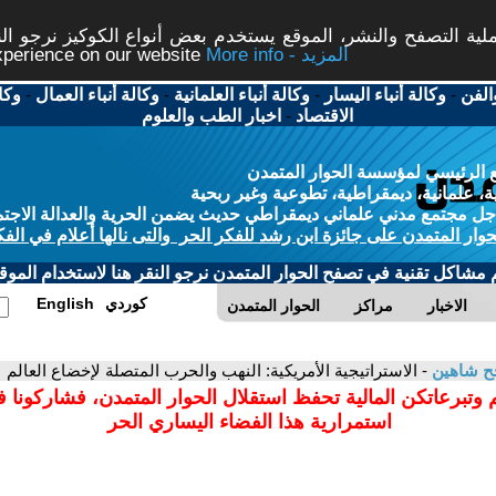
ة التصفح والنشر، الموقع يستخدم بعض أنواع الكوكيز نرجو النق
More info - المزيد
experience on our website
الفن
-
وكالة أنباء اليسار
-
وكالة أنباء العلمانية
-
وكالة أنباء العمال
-
وكا
الاقتصاد
-
اخبار الطب والعلوم
 الرئيسي لمؤسسة الحوار المتمدن
، علمانية، ديمقراطية، تطوعية وغير ربحية
ل مجتمع مدني علماني ديمقراطي حديث يضمن الحرية والعدالة الاجتم
حوار المتمدن على جائزة ابن رشد للفكر الحر والتى نالها أعلام في الفك
م مشاكل تقنية في تصفح الحوار المتمدن نرجو النقر هنا لاستخدام الموقع
كوردي
English
الاخبار
مراكز
الحوار المتمدن
ح شاهين
- الاستراتيجية الأمريكية: النهب والحرب المتصلة لإخضاع العالم
 وتبرعاتكن المالية تحفظ استقلال الحوار المتمدن، فشاركونا 
استمرارية هذا الفضاء اليساري الحر