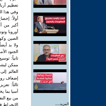
تعظيم أربا
وفي هذا الن
أولاً: إخض
أكبر من أ
أوروبا وتو
الصين وكوري
ولا بد أيض
الجنود الأ
ثانياً: ت
ممكن ليشمل
العالم إلى
إضعاف روسي
ثالثاً: تع
آسيا بما يخ
من بيع الن
المزيد.....
الانخراط في