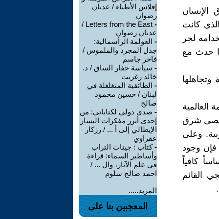
إفلاس الأطباء / عدنان
 الإنسان
رضوان
الذي كانت
Letters from the East /
-
عدنان رضوان
دامه لجر
-
العولمة الرأسمالية:
جدل المجرد والملموس /
ما حدث مع
فاخر جاسم
-
سياسة حفار الساق / د.
خالد زغريت
 وتجاهلها
-
الطائفية المتغلغلة في
لبنان / حسين محمود
صالح
 العالمية
-
صدى دولي لكتاباتي: من
أقصى شرق
إحدى أبرز مفكرات اليسار
الإيطالي إلى أ ... / رزكار
بية. وعلى
عقراوي
 فإن وجود
-
كتاب : جينات التراب
وأساطير السماء: قراءة
اً كافياً
في علم الآثار، وال ... /
احمد صالح سلوم
جي القائم
المزيد.....
المعجبين بنا على