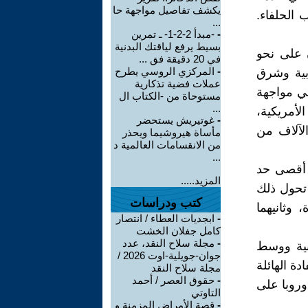
يكشف تفاصيل مواجهة حا
 الحلفاء.
...
-
-مبدأ 2-2-1- ـ تمرين
بسيط يرفع لياقتك البدنية
ن على نحو
في 20 دقيقة فق ...
-
المركزي الروسي يطرح
بية وشرق
عملات فضية تذكارية
في مواجهة
مستوحاة من -الكتاب ال
...
الأمريكية،
-
غوتيريش يستحضر
الآلاف من
مأساة هيروشيما ويحذر
من الانقسامات العالمية د
...
 أقصى حد
المزيد.....
 تحول ذلك
كتب ودراسات
 وثانيهما
-
ابجديات العطاء / انتصار
كامل جفلان الخشت
-
مجلة سلاح النقد، عدد
ربية ووسط
جوان-جويلية-اوت 2026 /
دة الهائلة
مجلة سلاح النقد
-
حقوق العصر / أحمد
وروبا على
التاوتي
-
قصة الأمراض المزمنة و