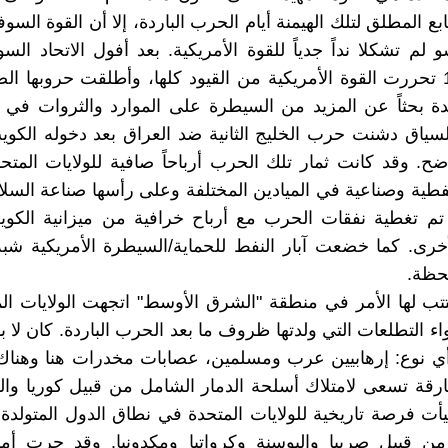
بع المطلق لتلك الهيمنة أيام الحرب الباردة، إلا أن القوة السوف
لم تشكلا نداً جدياً للقوة الأمريكية. بعد أفول الاتحاد الس
العام 1990 تحررت القوة الأمريكية من القيود كلها، وأطلقت حروبها 
ة بحثاً عن المزيد من السيطرة على الموارد والثروات في 
سياق دشنت حرب الخليج الثانية ضد العراق بعد دخوله الكو
ح. وقد كانت ثمار تلك الحرب أرباحاً صافية للولايات المت
ية وصناعية في الميادين المختلفة وعلى رأسها صناعة السلاح
 تم تغطية نفقات الحرب مع أرباح خرافية من ميزانية الكو
أخرى. كما خضعت آبار النفط للحماية/السيطرة الأمريكية شب
لحظة.
تب لها الأمر في منطقة "الشرق الأوسط" اتجهت الولايات ال
واء التطلعات التي ولدتها ظروف ما بعد الحرب الباردة. كان لا 
ي نوع: إرهابيين عرب ومسلمين، عصابات مخدرات هنا وهناك،
قة تسعى لامتلاك أسلحة الدمار الشامل من قبيل كوريا والع
يأت فرصة تاريخية للولايات المتحدة في نطاق الدول المتولد
 من قبيل صربيا والبوسنة وكرواتيا ومكدونيا. وقد جرت أم