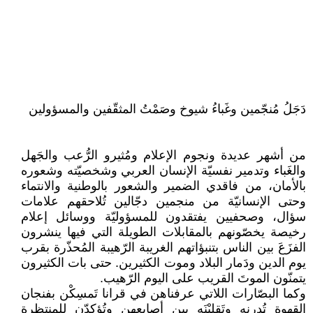
دَجَلُ مُنجّمين وغَباءُ شيوخ وصَمْتُ المثقّفين والمسؤولين
من أشهر عديدة ونجوم الإعلام ومُثيرو الرُّعب والجَهل
والغَباء وتدمير نفسيّة الإنسان العربي وشخصيّته وشعوره
بالأمان، من فاقدي الضمير والشعور بالوطنية والانتماء
وحتى الإنسانيّة من منجمين دجّالين تُلاحقهم علامات
سؤال، وصحفيين يفتقدون للمسؤوليّة ووسائل إعلام
رخيصة يخصّونهم بالمقابلات الطويلة التي فيها ينشرون
الفزَعَ بين الناس بتنبؤاتهم الغريبة الرّهيبة المُحذّرة بقرب
يوم الدين ودَمار البلاد وموت الكثيرين. حتى بات الكثيرون
يتمنّون الموتَ القريب على اليوم الرّهيب.
وكما البصّارات اللاتي عرفناهن في قرانا تَمسِكْن بفنجان
القهوة تُدرنه وتَقلبْنَه بين أصابعهن وتُؤكدّن للمنتظرة