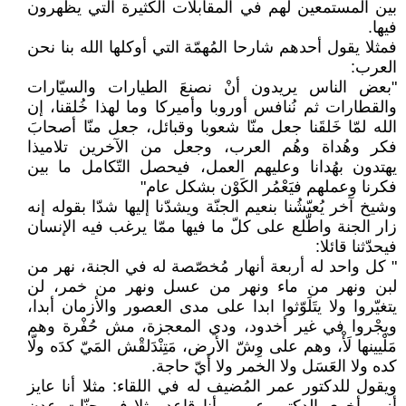
بين المستمعين لهم في المقابلات الكثيرة التي يظهرون
فيها.
فمثلا يقول أحدهم شارحا المُهمّة التي أوكلها الله بنا نحن
العرب:
"بعض الناس يريدون أنْ نصنعَ الطيارات والسيّارات
والقطارات ثم نُنافس أوروبا وأميركا وما لهذا خُلقنا، إن
الله لمّا خَلقَنا جعل منّا شعوبا وقبائل، جعل منّا أصحابَ
فكر وهُداة وهُم العرب، وجعل من الآخرين تلاميذا
يهتدون بهُدانا وعليهم العمل، فيحصل التّكامل ما بين
فكرنا وعملهم فيَعْمُر الكَوْن بشكل عام"
وشيخ آخر يُعيّشُنا بنعيم الجنّة ويشدّنا إليها شدّا بقوله إنه
زار الجنة واطّلع على كلّ ما فيها ممّا يرغب فيه الإنسان
فيحدّثنا قائلا:
" كل واحد له أربعة أنهار مُخصّصة له في الجنة، نهر من
لبن ونهر من ماء ونهر من عسل ونهر من خمر، لن
يتغيّروا ولا يتَلَوّثوا ابدا على مدى العصور والأزمان أبدا،
ويجْروا في غير أخدود، ودي المعجزة، مش حُفْرة وهم
مَلْيينها لَأْ، وهم على وِشّ الأرض، مَتِنْدَلقْش المَيّ كدَه ولّا
كده ولا العَسَل ولا الخمر ولا أيّ حاجة.
ويقول للدكتور عمر المُضيف له في اللقاء: مثلا أنا عايز