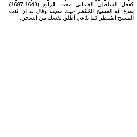
كفعل السلطان العثماني محمد الرابع (1648-1687)
بمُدّع أنّه المسيح المُنتَظر حيث سجنه وقال له إن كنتَ
المسيح المُنتظر كما تدّعي أطلق نفسَك من السجن.