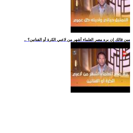
.. مين قالك إن بره مصر العلماء أشهر من لاعبي الكرة أو الفنانين؟