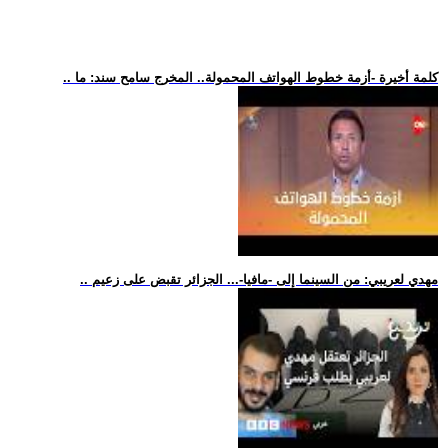
.. كلمة أخيرة -أزمة خطوط الهواتف المحمولة.. المخرج سامح سند: ما
.. مهدي لعريبي: من السينما إلى -مافيا-... الجزائر تقبض على زعيم