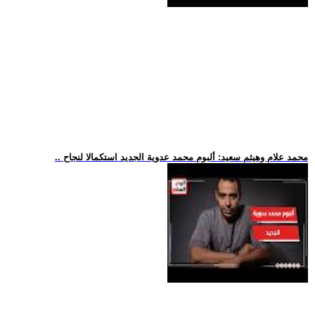
.. محمد علام وهيثم سعيد: ألبوم محمد عدوية الجديد استكمالا لنجاح