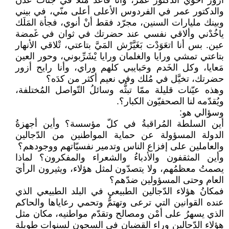
أزور أخوي الدكتور عمر، وأنا قاعد مثلا في جنّات عدن
والدكتور عمر في الفردوس الأعلى أعلى منّي، في بيني
وبينك مليارات السنين، مجرّد فقط أنْ أنوي، فجأة المَلَك
ياخُدْني وألاقي نفسي عند حضرتك في ثوان في غَمضة
عين. بس أنا اتعَوَدْت بَغَيَّرْش المَيَّ بتاعتي، تْلاقي الأنهار
بتاعتي تمشي ورايا والغلمان ورايا يْشَرِّبوني، وحور العين
مَعايا، وكل الخَدم وحَبايبي كلهم وراي، وأنا رايح أزور
حضرتك، تخيَّل في مُلك وفي نعيم أكثر من كدَه؟
وهذه عيّنات قليلة ممّا تبثُّه وسائلُ التّواصل المُختلفة،
ويُقدّمه لنا الصحفيّون الكبار؟.
وسؤالي هو:
أين السلطة المُراقبةُ في كلّ مؤسسة؟ وأين أجهزةُ
الدولة المسؤولة عن حماية المواطنين من الدّجالين
والعاملين على إفزاع الناس وتدمير نفسيّاتهم ووجودهم؟
وأين المثقفون والأدباءُ والشعراء والمفكرون؟ لماذا
يصمتُ معظمُهم، ولا يتصدّون لمثل هؤلاء، ويثيرون الرأيَ
العام وحتى المسؤولين ضدّهم؟
فمكانُ هؤلاء الدّجالين الطبيعي في البلد الطبيعي الذي
عنده القوانين التي ترعى وتهتمُّ وتحمي رعاياها والحاكم
الذي يسهرُ على أمْن ومصالح وتقدّم مواطنيه، مكان مثل
هؤلاء الدّجالين وراء القضبان في السجون لسنوات طويلة