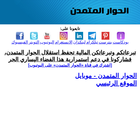
تابعونا على:
بودكاست
بنترست
تيلكرام
لينكدإن
الانستغرام
اليوتيوب
التويتر
الفيسبوك
تبرعاتكم وتبرعاتكن المالية تحفظ استقلال الحوار المتمدن،
فشاركونا في دعم استمرارية هذا الفضاء اليساري الحر
[اشترك في قناة ‫«الحوار المتمدن» على اليوتيوب]
الحوار المتمدن - موبايل
الموقع الرئيسي