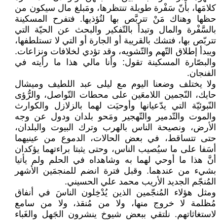
كلامَها، بأّنّ سَفْرة طويلة تنتظرها، ومَبلغ مال سيكون من
حظها وهناك مَنْ تتربَّص بها لتُؤذيها. فتفرح المسكينة
بالسَّفْرة والمال وتبدأ بالتّفكير والبحث عن الحيّة التي
تتربّص بها، فتشك بالقريبة أو الجارة أو التي لا تستلطفها،
ويبدأ إطلاق التّهم والتّشويه، وقد تؤدي لخلافات ونزاعات.
والبصّارة المسكينة تقول: وأنا مالي هذا ما رأيته في
الفنجان.
ولا يختلف وضعنا اليوم مع ليلى عبد اللطيف وميشال
حايك، النّجمين اللامعَين على محطات التّواصل، والرُّؤى
النّبوئيّة التي يدّعيانها وأوحيَت لهما بالزلازل والكوارث
والموت والتّدمير والتّهجير ومَحو بلدان ودول عن وجه
الأرض، ونصيحة الناس بالهرب وترك البيوت والبلدان،
حتى تتساقط، في بعض الحالات، الدموع من عينيهما
أسَفا على ما سيُصيب الناس، وحتى يثبتا براءتهما يؤكدان
أنَّ هذا ما أوحي لهما به وشاهداه في الحلم ولم يأتيا
بشيء من عندهما. وقبل فترة انضم للمنجمَين الأشهر
المُنجّم الجديد الأريب محمد علي الحسيني.
ومثل هؤلاء المُنجّمين الذين يُدْخِلون الناسَ في أنفاق
مُظلمة لا خروج منها، ولا من مُنقذ، ولا من سامع
لاستغاثاتهم. نلتقي ببعض شيوخ ينشرون الجَهل والغَباء