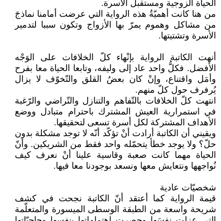
الحياة الزوجية ومستقبل الأسرة.
من هنا كانت أهميّةُ هذه الرواية التي عرضت أمامنا نماذجَ
من مشاكل وهموم يمرّ بها الأزواج وتكون سببا لتدمير
الأسرة وتشتيتها.
أنهت الكاتبة الرواية بإنْهاء كلّ الخلافات على الوَجْه
الأفضل. فكلُّ واحد عاد إلى وليفه، وتابعا الحياة معا بفرح
وأمَل واقتناع، وإنْ كان بعضُ القلق والتّخوّف لا يزال
يُرفرف حول كلّ منهم.
انتهت كلّ الخلافات بالتّفاهم والتنازل والتّراضي والرّغبة
في استمرارية العيش المشترك باحترام متبادل ووضع
الأهداف المشتركة لكل أسرة تسعى لتحقيقها.
ويقيني أن الكاتبة أرادت أنْ تؤكّد أنّه لا توجد مشكلة بدون
حلّ؟ ولا يوجد خطأ يتحمّله واحد فقط من الشريكين. وأنّ
الحياة مهما كانت صعبة وقاسية علينا أنْ نعرف كيف
نُواجهها ونتعايش معها ونسعد بوجودنا معا فيها.
شخصيّات عادية
قيمة الرواية كما أعتقد أنّ الكاتبة نجحت في كشف
شريحة واسعة من الطبقة الوسطى الميسورة والمتعلّمة
التي عزلت نفسَها وحصرت اهتماماتها بنفسها وحاجيّاتها