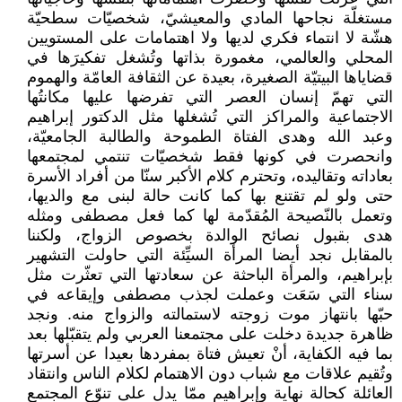
مستغلّة نجاحها المادي والمعيشيّ، شخصيّات سطحيّة
هشّة لا انتماء فكري لديها ولا اهتمامات على المستويين
المحلي والعالمي، مغمورة بذاتها وتُشغل تفكيرَها في
قضاياها البيتيّة الصغيرة، بعيدة عن الثقافة العامّة والهموم
التي تهمّ إنسان العصر التي تفرضها عليها مكانتُها
الاجتماعية والمراكز التي تُشغلها مثل الدكتور إبراهيم
وعبد الله وهدى الفتاة الطموحة والطالبة الجامعيّة،
وانحصرت في كونها فقط شخصيّات تنتمي لمجتمعها
بعاداته وتقاليده، وتحترم كلام الأكبر سنّا من أفراد الأسرة
حتى ولو لم تقتنع بها كما كانت حالة لبنى مع والديها،
وتعمل بالنّصيحة المُقدّمة لها كما فعل مصطفى ومثله
هدى بقبول نصائح الوالدة بخصوص الزواج، ولكننا
بالمقابل نجد أيضا المرأة السيِّئة التي حاولت التشهير
بإبراهيم، والمرأة الباحثة عن سعادتها التي تعثّرت مثل
سناء التي سَعَت وعملت لجذب مصطفى وإيقاعه في
حبّها بانتهاز موت زوجته لاستمالته والزواج منه. ونجد
ظاهرة جديدة دخلت على مجتمعنا العربي ولم يتقبّلها بعد
بما فيه الكفاية، أنْ تعيش فتاة بمفردها بعيدا عن أسرتها
وتُقيم علاقات مع شباب دون الاهتمام لكلام الناس وانتقاد
العائلة كحالة نهاية وإبراهيم ممّا يدل على تنوّع المجتمع