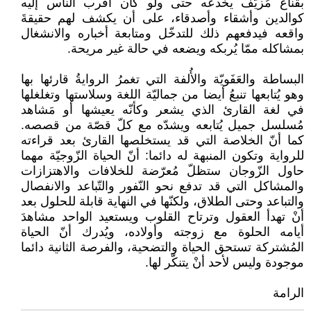
بقناع مُزيّف يخدعه حتى ولو كان أقرب الناس إليه
كوالدين وأشقاء وأصدقاء، على أن يكشف لهم حقيقةَ
واقعه فيدفعهم ذلك للتدخّل ومتابعة أخباره والانشغال
بمشاكله ممّا يُربكه ويضعه في حالة غير مريحة.
البساطة والعَفَويّة والأُلفة التي تغمرُ الروايةُ قارئها بها
وهو يُتابعها تنبعُ أيضا من جماليّة اللغة وسلاستها وتغلغلها
في لغة القارئ الذي يشعر وكأنّه يعيشها أو مَشاهد
مُسلسل جميل يُتابعه ويشدّه مع كلّ قصّة من قصصه.
كما أنّ الخلاصة التي قد يستخلصها القارئ بعد قراءته
للرواية وتكون المنبهة له دائما: أنّ الحياة الزّوجيّة مهما
حاول الزّوجان ستظلّ مُعرّضة للخلافات والاهتزازات
والمشاكل التي قد تدفع نحو النّفور والتّباعد والانفصال
والتباعد وحتى الطلاق، ولكنّها في النهاية قابلة للحلول بعد
أنْ تهدأ العقول وترتاح القلوب ويستعيد الواحد مشاهدَ
أيامه الحلوة مع زوجته وأولاده، ويُدرك أنّ الحياة
المُشتركة تستحق الحياة والتضحية، والفرصة الثانية دائما
موجودة وليس لأحد أنْ يتنكّر لها.
الرامة