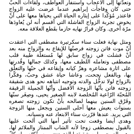
وتعدَّتها إلى الاعجاب واستنفار العواطف، ولقاءات الحبّ
حتى كان وفاجأت إبراهيم عندما عرضت عليه الزواج
فاعتذر مُؤكّدا على إيثاره الحياة التي يحياها معها على أنْ
يخوض تجربة الزواج الفاشلة التي أقسم أنه لن يُعاودَها
مرّة أخرى. وكان قرارُ نهايه حازما بقَطع العلاقة معه.
ومثل نهاية فعلت سناء سكرتيرة مصطفى التي اعتقدت
أنّ موت فاتن زوجته فرصتُها للإيقاع به والزواج منه بعد
أنْ فشلت في زواج سابق لها مُستغلّة طيبة قلب
مصطفى وتعامله اللطيف معها، وكذلك جمالها وقُدرتها
على اثارة مشاعره وهزّ كيانه وإيقاعه في حبّها والتعلّق
بها، وبالفعل نجحت، وعاشا حياة عشق وحبّ، وفكّرا
بالزواج لولا تدخُّل والدته وتوجيه انتباهه نحو هدى شقيقة
زوجته فاتن بأنّها الزوجة الأفضل وأنّها الجميلة الرقيقة
المُحبّة الرّاعية المُخلصة لابنه الصغير يحيى، وصِغَر سنّها
وفَرْق السنين بينهما لصالحه بأنْ تكون زوجته تصغره
بسنوات يعيش معها أحلى السنين ويجعل منها الزوجة
التي يريد. عندها قرّرت سناء الابتعاد عنه ونسيانه.
وهدى أيضا وقعت تحت تأثير أمها التي ألحت عليها
بالقبول بمصطفى زوجا لأنه الشاب الممتاز والملائم لها،