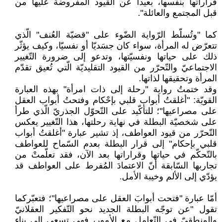
قراراتها بنفسها، بعيدا عن القيود المفروضة عليها من
قبل المجتمع والعائلة".
كما "وتُسلّط الرّواية الضّوء على "قضيّة العُنف" الّذي
تتعرّض له المرأة، سواء كان جسَديّا أو نفسيّا، وكيف يؤثّر
ذلك على حياتها ونفسيّتها، وتدعو إلى ضرورة التّغيير
الاجتماعيّ والتّحرّر من القيود التقليديّة الّتي تُعيق تقدّم
المرأة وتحقيقها لذاتها.
وقد ختمتُ رواية "رحلة إلى ذات امرأة" بهذه العبارة
القويّة: "أغلقتُ أبواب قلبي بإحْكام وفتحتُ أبواب العقل
على مصراعيها"؛ للتأكّيد على التّحوّل الجذريّ الّذي طرأ
على شخصيّة البطلة في نهاية رحلتها، هذا التّغيير يعكس
التّحرّر من قيود العواطف، إذ تشير عبارة "أغلقتُ أبواب
قلبي بإحكام" إلى قرار البطلة بعدم السّماح للعواطف
بالتّحكّم في حياتها وقراراتها بعد الآن، فقد تعلّمتْ من
تجاربها السّابقة أنّ الاعتمادَ المُفرط على العواطف قد
يؤدّي إلى الألم وخيبة الأمل.
أمّا عبارة "فتحت أبوابَ العقل على مصراعيها"؛ فتعبّركما
تقول "عن توجّه البطلة الجديد نحو التّفكير العقلانيّ
والمنطقيّ في التّعامل مع الأمور، فهي تسعى إلى بناء