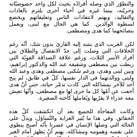
والتطوّر الذي وصله أفرادُه بحيث لكل واحد خصوصيّاته
وحريّته، بينما غيره في أحياء أخرى يلتزم بالعادات
والتقاليد، ويهتم لانتقادات الناس وتعليقاتهم ويخضع
لسطوة الوالدين. كما هي الحال مع لبنى، ويعمل
بنصائحهما كما هدى ومصطفى.
لكن الغريب الذي ينتبه إليه القارئ بدون شك، أنّه رغم
الخلافات التي وصلت إلى حدّ الانفصال والطلاق بين
أفراد الأسر الثلاث، ورغم علاقة الصداقة القويّة التي
ربطت بين مصطفى وشقيقه عبد الله والدكتور إبراهيم،
وبين لبنى وهدى، ورغم سُكنى مصطفى وهدى وعبد الله
ولبنى ووالدتهما في الدار نفسها، كلّ في طابق، لم يبح
أحد للآخر بمشاكله التي كادت تدمّر حياته، حتى أنّ هدى
أخفت عن أمّها كل ما جرى لها مع مصطفى، وأنّها تعيش
معه عذراء لا يقرُبها ويُعاملها كأخته الصغيرة.
وكانت المفاجأة للجميع بعد أن انكشفت كلّ هذه
الحقائق. وفي هذا ما يُثير الغرابة والتّساؤل، ويدلّ على
الحالة التي وصلها الإنسان في عصرنا بأنّه أصبح ينطوي
على نفسه وهمومه ومشاكله، يهتم أنْ يَظهرَ أمام الغير