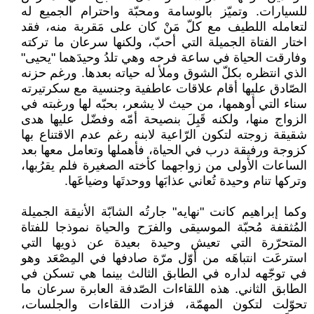
للسيارات. وتميّز بالوسامة ومحبّة واحترام الجميع له
لتعامله اللطيف مع كلّ مَنْ كان على مَقربة منه، فقد
اختار الفتاة الجميلة التي أحبّ، ولكنها سرعان ما تركته
وفارقت الحياة في ساعة فرحه وهي تلدُ وحيدَهما "يحيى"
الذي انتظره بكلّ الشوق وملأ له حياته بعدها. ورغم حزنه
الصّادق عليها أقام علاقات عاطفية وجنسية مع سكرتيرته
سناء التي أوهمها، من حيث لا يشعر، بحبّه لها ورغبته في
الزواج منها، ولكنه قَبِلَ بنصيحة أمّه وفضّل عليها هدى
شقيقة زوجته لتكون الرّاعية لابنه رغم عدم الاقتناع بها
كزوجة ورفيقة درب في الحياة، فأهملها وتعامل معها بعد
الساعات الأولى من زواجهما كأخته الصغيرة فلم يقرُبها،
وتركها تنام وحيدة تُعاني عذابَها ووحدتَها وضياعَها.
وكما إبراهيم كانت "نهايه" جارتُه الشابّة الأنيقة الجميلة
المُثقفة مُحبّة الموسيقى والفرَح والحياة نموذجا للفتاة
المتحرّرة التي تعيش وحيدة بعيدة عن ذويها التي
استرعَت انتباهَه من أوّل مرّة صادفها في المِصْعَد وهو
في توجّهه لداره في الطابق الثالث بينما هي تسكن في
الطابق الثاني. هذه اللقاءات الصّدفة العابرة سرعان ما
تحوّلت لتكون المهمّة، فزادت اللقاءات والجلسات،