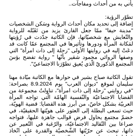
يأتي به من أحداث ومفاجآت..
تطوّر الرؤية:
إضافة إلى تحديد مكان أحداث الرواية وسَكن الشخصيات
"مدينة حيفا" ممّا جعل القارئ يزيد من تَقَبّله للرواية
والتّعايش مع شخصيّاتها، فإن الكاتبة جدّدت في رُؤيتها
لمَكانة المرأة ودورها وتأثيرها في المجتمع عمّا كانت قد
دعَتْ إليه في روايتها الأولى "رحلة إلى ذات امرأة" التي
وصفها الروائي محمود شقير بأنّها " رواية تفضح بؤسَ
المجتمع الذكوريّ الّذي يُعيق تطوّرَنا الاجتماعيّ".
تقول الكاتبة صباح بشير في حوارها مع الكاتبة ميّادة مهنا
سليمان لموقع "ديوان العرب" يوم 8.9.2024 بصراحة:
"في روايتي "رحلة إلى ذات امرأة"، تناولتُ مجموعة من
القضايا الاجتماعيّة والنّفسية الهامّة الّتي تواجه المرأة
العربيّة بشكل خاصّ، من أبرز هذه القضايا: قضية الهويّة،
حيث تسعى البطلة إلى العثور على هويّتها الحقيقيّة، في
خضمّ مجتمع يحاول فرض قوالب جاهزة عليها، فتواجه
صراعا بين التّقاليد الاجتماعيّة، والرّغبة في التّعبير عن
ذاتها، تبحث عن حرّيّتها الشّخصيّة والقدرة على اتّخاذ