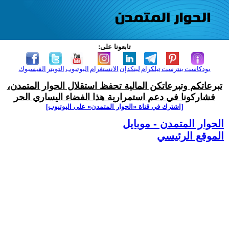
تابعونا على:
بودكاست
بنترست
تيلكرام
لينكدإن
الانستغرام
اليوتيوب
التويتر
الفيسبوك
تبرعاتكم وتبرعاتكن المالية تحفظ استقلال الحوار المتمدن،
فشاركونا في دعم استمرارية هذا الفضاء اليساري الحر
[اشترك في قناة ‫«الحوار المتمدن» على اليوتيوب]
الحوار المتمدن - موبايل
الموقع الرئيسي