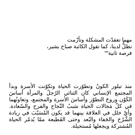
مهما تعقدّت المشكلة وتأزّمت
تظلُّ لدينا، كما تقول الكاتبة صباح بشير،
فرصة ثانية""
منذ تبلور الكونُ وتطوّرت الحياة وتكوّنت الأسرة وبدأ
المجتمع الإنساني كان الثنائي الرّجلُ والمرأة أساسَ
الكَوْن وروحَ التطوّر وأساسَ الأسرة والمجتمع، وتعاونُهما
في كلّ مَجالات الحياة سَببُ النّجاح والفرح والسّعادة.
وأيّ خلل في العلاقة بينهما قد يكون المُسَبّبَ في زيادة
الشَّرْخ والجَفاء والبُعد وحتى القَطيعة ممّا يُدمّر الحياة
المُشتركة ويجعلها مُستحيلة.