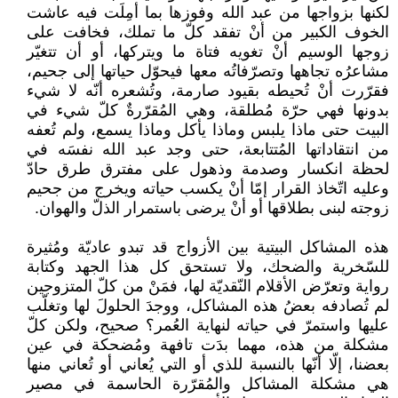
لكنها بزواجها من عبد الله وفوزها بما أمِلَت فيه عاشت
الخوف الكبير من أنْ تفقد كلّ ما تملك، فخافت على
زوجها الوسيم أنْ تغويه فتاة ما ويتركها، أو أن تتغيّر
مشاعرُه تجاهها وتصرّفاتُه معها فيحوّل حياتها إلى جحيم،
فقرّرت أنْ تُحيطه بقيود صارمة، وتُشعره أنّه لا شيء
بدونها فهي حرّة مُطلقة، وهي المُقرّرةٌ كلّ شيء في
البيت حتى ماذا يلبس وماذا يأكل وماذا يسمع، ولم تُعفه
من انتقاداتها المُتتابعة، حتى وجد عبد الله نفسَه في
لحظة انكسار وصدمة وذهول على مفترق طرق حادّ
وعليه اتّخاذ القرار إمّا أنْ يكسب حياته ويخرج من جحيم
زوجته لبنى بطلاقها أو أنْ يرضى باستمرار الذلّ والهوان.
هذه المشاكل البيتية بين الأزواج قد تبدو عاديّة ومُثيرة
للسّخرية والضحك، ولا تستحق كل هذا الجهد وكتابة
رواية وتعرّض الأقلام النّقديّة لها، فمَنْ من كلّ المتزوجين
لم تُصادفه بعضُ هذه المشاكل، ووجدَ الحلولَ لها وتغلّب
عليها واستمرّ في حياته لنهاية العُمر؟ صحيح، ولكن كلّ
مشكلة من هذه، مهما بدَت تافهة ومُضحكة في عين
بعضنا، إلّا أنّها بالنسبة للذي أو التي يُعاني أو تُعاني منها
هي مشكلة المشاكل والمُقرّرة الحاسمة في مصير