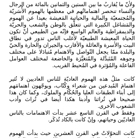
ولأنّ ما يُقاربُ ما بين الستين والثمانين بالمائة من الرجال
والنساء تنحصر اهتماماتُهم في معظمها بالهموم الأُسَريّة
والمُجتمعيّة والمالية والحياتية المَعيشة بعيدا عن الهموم
والمَشاغل الكبيرة التي تتعلّق بالوطن والشعب والحريّة
والديمقراطية والعالم الواسع فإنّه من الطبيعي أنْ تكون
الحياة المعيشة الطبيعيّة لأغلب الناس تدور في نطاق
البيت والأسرة والعائلة والأقارب والجيران والحارة والحيّ
والبلدة ممّا يجعل التّواصل والاهتمام مُتبادَلا على مختلف
وجوهه المُتَبدَّلة والمُتغيَّرَة والخاضعة لمختلف العوامل
الفاعلة والمُؤثرة في المُحيط القريب.
كانت مثلُ هذه الهموم العاديّة للناس العاديين لا تُثير
اهتمامَ المُبدعين من شعراء وكُتّاب، ويوجّهون اهتمامَهم
إلى أبناء الطبقات العليا والحُكّام والملوك، وكما كان هذا
صحيحا في تُراثنا وأدبنا هكذا أيضا في تُراث وأدب
الشعوب الأخرى.
وفقط في القرن التاسع عشر بدأت الاهتمامات بالناس
العاديّين وحياتهم، وإنْ كانت بالكاد تُذكَر.
كانت التحوّلاتُ في القرن العشرين حيث بدأت الهموم