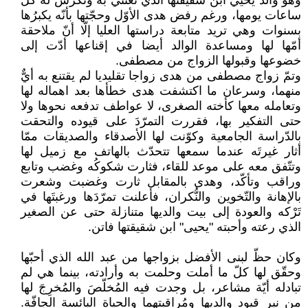
وهو والد يحيي ابن شقيقتها الذي تعتني به وتُكرّس له كلّ
ساعات يومها، ورغم رفض هدى الأوّل وحجّتها بأنّه يكبرُها
بسنوات وهي تريد متابعة دراستها العليا إلّا أنّ ملاحقة
أمّها لها ومساعدة الوالد أيضا في إقناعها أدّت إلى
خضوعها وقبولها الزواج من مصطفى.
وتمّ زواج مصطفى من هدى زواجا تقليديا لم يقتنع به أيٌّ
منهما، وسرعان ما اكتشفت هدى خطأها بعد اهماله لها
وتعامله معها كأخته الصغرى، لا عواطف تدفعه نحوها ولا
حتى التفكير بها، فقررت التمرّدَ على قيوده والتحقت
بالدّراسة الجامعية وكوّنت لها الأصدقاء والصديقات ممّا
أثار غيرتَه عندما سمعها تتحدّث بالهاتف مع زميل لها
وتتّفق معه على موعد للقاء، فثارت شكوكُه وغضب وتابع
وراقب وتأكّد، وهدى بالمقابل ثارت وغضبت وشعرت
بالإهانة والتّخوين والنُّكران، فأعلنت تمرّدَها ورغبتَها في
تَرْكه والعودة إلى بيت والديها متنازلة حتى عن الصغير
الذي رعته وأحبته "يحيى" ابن شقيقتها فاتن.
وكان حظّ لبنى الأفضل بزواجها من عبد الله الذي أحبّها
وحقّق لها كلّ ما أملت وحلمت به وأرادته، بينما هي لم
تبادله أيّة مشاعر، بل وجدت فيه المُخلّصَ والمُخرِجَ لها
من نير قيود والديها ومُراقبتهما والحياة البائسة الجافّة.