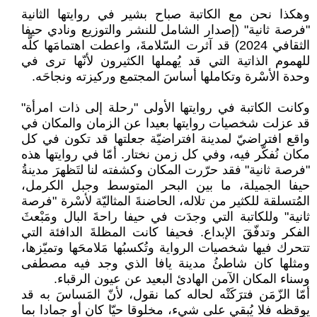
وهكذا نحن مع الكاتبة صباح بشير في روايتها الثانية
"فرصة ثانية" (إصدار الشامل للنشر والتوزيع ونادي حيفا
الثقافي 2024) قد آثرت السّلامةَ، واعطت اهتمامَها كلَّه
للهموم الذاتية التي قد يُهملها الكثيرون لأنّها ترى في
وحدة الأسْرة وتكاملها أساسَ المجتمع وركيزته ونجاحَه.
وكانت الكاتبة في روايتها الأولى "رحلة إلى ذات امرأة"
قد عزلت شخصيات روايتها بعيدا عن الزمان والمكان في
واقع افتراضيّ لمدينة افتراضيّة جعلتها قد تكون في كل
مكان نُفكّر فيه، وفي كل زمن نختار. أمّا في روايتها هذه
"فرصة ثانية" فقد حرّرت المكان وكشفته لنا لتَظهرَ مدينةُ
حيفا الجميلة، ما بين البحر المتوسط وجبل الكرمل،
المُتسلقة للكثير من تلاله، الحاضنةَ المثاليّة لأسْرة "فرصة
ثانية" وللكاتبة التي وجدَت في حيفا راحةَ البال ومَبْعثَ
الفكر وتدفّقَ الإبداع. فحيفا كانت المظلةَ الدافئة التي
تتحرك فيها شخصيات الرواية وتُكسبُها مَلامحَها وتميّزها،
ومثلها كان شاطئُ مدينة يافا الذي وجد فيه مصطفى
وسناء المكان الآمن الهادئ البعيد عن عيون الرقباء.
أمّا الزّمَن فترَكَتْه لحاله كما نقول، لأنّ المَساسَ به قد
يوقظه فلا يُبقي على شيء، مخلوقا حيّا كان أو جمادا بما