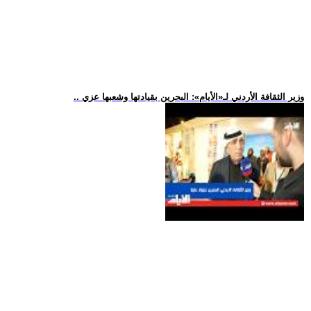
.. وزير الثقافة الأردني لـ«الأيام»: البحرين بقيادتها وشعبها عزي