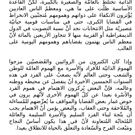
الذاتية تختلط بالعامّة والصغيرة بالكبيرة، لكنّ القاعدة
الأساسية ظلّت على ما هي، ومعظمُ الناس العاديين
يُؤْثرون الانكفاءَ على ذواتهم وهمومهم مُتجنّبين الانخراط
في القضايا الكبرى، حتى في مناسبات قومية حياتيّة
مَصيريّة مثل الانتخابات نجد أنَّ نسبة التصويت في الدول
الديمقراطية أو القريبة منها لا تتجاوز الأربعين بالمائة لأنّ
معظم الناس يهتمون بقضاياهم وهمومهم اليومية على
الغالب.
وإذا كان الكثيرون من الروائيين والقَصَصيّين مزجوا
الهمومَ الذاتيّة للأفراد والأسرة مع الهموم العامّة للوطن
والشعب وحتى العالم لأنّه يصعبُ على الفرد في هذه
السنوات الخمسين الأخيرة أنْ ينفصلَ عن محيطه ووطنه
وعالمه، فإنَّ البعض يُركزون الاهتمام في هموم الفرد
والأسْرة بعيدا عن كلّ الهموم الأخرى لأنّهم يرون في
خوض غمار بعض القضايا والمواقف ما يُعرِّضهم للمُساءلة
والمُلاحقة وحتى العقاب، والبعض يؤمن أنّ الاهتمام يجب
أن يتّجهَ لبناء الفرد السليم والأسرة السليمة والعائلة
المُتَحابّة المُتعاونة لأنّ في هذا يكون أساسُ النجاح
ومَبْعث الفرح والسّعادة والتعلّق بالحياة للانطلاق بعيدا.