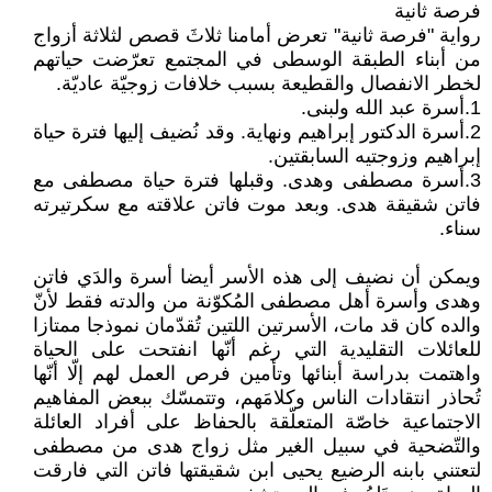
فرصة ثانية
رواية "فرصة ثانية" تعرض أمامنا ثلاثَ قصص لثلاثة أزواج
من أبناء الطبقة الوسطى في المجتمع تعرّضت حياتهم
لخطر الانفصال والقطيعة بسبب خلافات زوجيّة عاديّة.
1.أسرة عبد الله ولبنى.
2.أسرة الدكتور إبراهيم ونهاية. وقد نُضيف إليها فترة حياة
إبراهيم وزوجتيه السابقتين.
3.أسرة مصطفى وهدى. وقبلها فترة حياة مصطفى مع
فاتن شقيقة هدى. وبعد موت فاتن علاقته مع سكرتيرته
سناء.
ويمكن أن نضيف إلى هذه الأسر أيضا أسرة والدَي فاتن
وهدى وأسرة أهل مصطفى المُكوّنة من والدته فقط لأنّ
والده كان قد مات، الأسرتين اللتين تُقدّمان نموذجا ممتازا
للعائلات التقليدية التي رغم أنّها انفتحت على الحياة
واهتمت بدراسة أبنائها وتأمين فرص العمل لهم إلّا أنّها
تُحاذر انتقادات الناس وكلامَهم، وتتمسّك ببعض المفاهيم
الاجتماعية خاصّة المتعلّقة بالحفاظ على أفراد العائلة
والتّضحية في سبيل الغير مثل زواج هدى من مصطفى
لتعتني بابنه الرضيع يحيى ابن شقيقتها فاتن التي فارقت