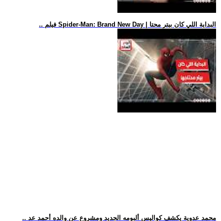
.. فيلم Spider-Man: Brand New Day | البداية اللي كان بيتر محتا
.. محمد عدوية يكشف كواليس ألبومه الجديد ومشروع عن والده أحمد عد