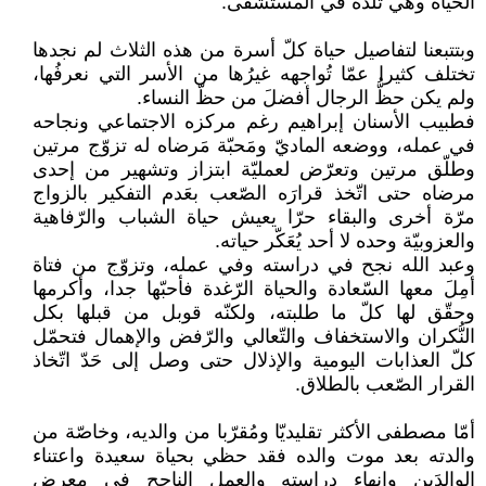
الحياة وهي تَلدُه في المستشفى.
وبتتبعنا لتفاصيل حياة كلّ أسرة من هذه الثلاث لم نجدها
تختلف كثيرا عمّا تُواجهه غيرُها من الأسر التي نعرفُها،
ولم يكن حظُّ الرجال أفضلَ من حظّ النساء.
فطبيب الأسنان إبراهيم رغم مركزه الاجتماعي ونجاحه
في عمله، ووضعه الماديّ ومَحبّة مَرضاه له تزوّج مرتين
وطلّق مرتين وتعرّض لعمليّة ابتزاز وتشهير من إحدى
مرضاه حتى اتّخذ قرارَه الصّعب بعَدم التفكير بالزواج
مرّة أخرى والبقاء حرّا يعيش حياة الشباب والرّفاهية
والعزوبيّة وحده لا أحد يُعَكّر حياته.
وعبد الله نجح في دراسته وفي عمله، وتزوّج من فتاة
أمِلَ معها السّعادة والحياة الرّغدة فأحبّها جدا، وأكرمها
وحقّق لها كلّ ما طلبته، ولكنّه قوبل من قبلها بكل
النُّكران والاستخفاف والتّعالي والرّفض والإهمال فتحمّل
كلّ العذابات اليومية والإذلال حتى وصل إلى حَدّ اتّخاذ
القرار الصّعب بالطلاق.
أمّا مصطفى الأكثر تقليديّا ومُقرّبا من والديه، وخاصّة من
والدته بعد موت والده فقد حظي بحياة سعيدة واعتناء
الوالدَين وانهاء دراسته والعمل الناجح في معرض