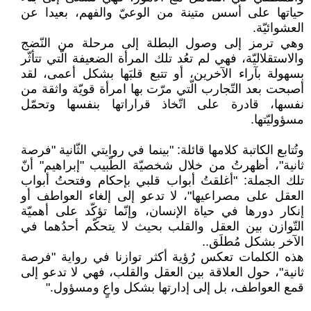
حياتها على أسس متينة من الوعيّ والفهم، بعيدا عن
العشوائيّة.
وهي ترمز إلى وصول البطلة إلى مرحلة من النّضج
والاستقلاليّة، فهي لم تعُد تلك المرأة الضعيفة الّتي تتأثّر
بسهولة بآراء الآخرين، أو تتبع قلبَها بشكل أعمى، لقد
أصبحت بعد التّجارب الّتي مرّت بها امرأة قويّة واثقة من
نفسها، قادرة على اتّخاذ قراراتها بنفسها وتحمّل
مسؤوليّتها.
وتُتابع الكاتبة كلامها قائلة: "بينما في روايتي الثّانية "فرصة
ثانية"، أظهرتُ من خلال شخصيّة الطّبيب "إبراهيم" أنّ
تلك الجملة: "أغلقتُ أبواب قلبي بإحكام وفتحتُ أبواب
العقل على مصراعيها"، لا تدعو إلى إلغاء العواطف أو
إنكار دورها في حياة الإنسان، وإنّما تؤكّد على أهميّة
التّوازن بين العقل والقلب بحيث لا يتحكّم أحدُهما في
الآخر بشكل مُطلَق..
هذه الكلمات تعكس رُؤية أكثر توازنا في رواية "فرصة
ثانية"، حول العلاقة بين العقل والقلب، فهي لا تدعو إلى
قمع العواطف، بل إلى إدارتها بشكل واعٍ ومسؤول."