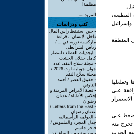
مظلمة!
يل.
المطبعة،
المزيد.....
وإسرائيل
كتب ودراسات
-
حين استيقظ رأس المال
داخل الإنسان .. قراءة
ي المنطقة
ماركسية ثورية في ... /
رياض الشرايطي
-
ابجديات العطاء / انتصار
كامل جفلان الخشت
-
مجلة سلاح النقد، عدد
جوان-جويلية-اوت 2026 /
مجلة سلاح النقد
-
حقوق العصر / أحمد
 وتغلغلها
التاوتي
وافقة على
-
قصة الأمراض المزمنة و
إفلاس الأطباء / عدنان
الاستمرار
رضوان
Letters from the East /
-
عدنان رضوان
لضغط على
-
العولمة الرأسمالية:
جدل المجرد والملموس /
 تخرج منه
فاخر جاسم
يع الحرب
-
سياسة حفار الساق / د.