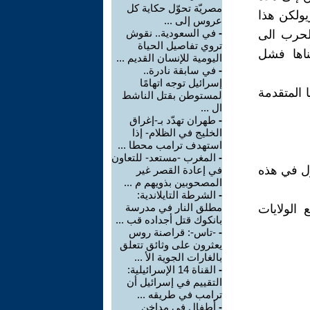
مصريّة تحوّل حكاية كل
يولكن هذا
عروس إلى ...
-
في السعودية.. نقوش
لحرب الى
تروي تفاصيل الحياة
ناها فشل
اليومية للإنسان القديم ...
-
في سابقة نادرة..
إسرائيل توجه اتهامًا
 المتقدمة
لمستوطن بقتل الناشط
ال ...
-
طهران تهدّد بـ-إغراق
الخليج في الظلام- إذا
استهدف ترامب محطا ...
-
المغرب -مستعد- للتعاون
ل في هذه
في إعادة القصر غير
المصحوبين بذويهم م ...
-
الشرطة التايلاندية:
مطلق النار في مدرسة
الولايات
بانكوك قتل أجداده قب ...
-
-تاس-: قراصنة روس
يعثرون على وثائق تتعلق
بالغارات الجوية الأ ...
-
القناة 14 الإسرائيلية:
التقييم في إسرائيل أن
ترامب في طريقه ...
-
أطفال في مداخن