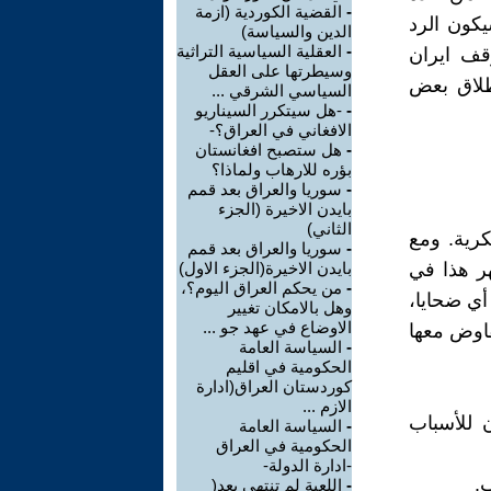
-
القضية الكوردية (ازمة
كون الرد
الدين والسياسة)
-
العقلية السياسية التراثية
قف ايران
وسيطرتها على العقل
طلاق بعض
السياسي الشرقي ...
-
-هل سيتكرر السيناريو
الافغاني في العراق؟-
-
هل ستصبح افغانستان
بؤره للارهاب ولماذا؟
-
سوريا والعراق بعد قمم
بايدن الاخيرة (الجزء
الثاني)
كرية. ومع
-
سوريا والعراق بعد قمم
ر هذا في
بايدن الاخيرة(الجزء الاول)
-
من يحكم العراق اليوم؟،
ون وقوع أي ضحايا،
وهل بالامكان تغيير
الاوضاع في عهد جو ...
فاوض معها
-
السياسة العامة
الحكومية في اقليم
كوردستان العراق(ادارة
الازم ...
ن للأسباب
-
السياسة العامة
الحكومية في العراق
-ادارة الدولة-
.
-
اللعبة لم تنتهي بعد(