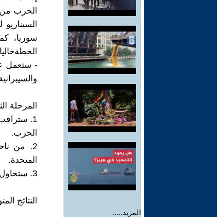
الحرب من خ
السيناريو
سوريا، كم
الخطةحاليا.
- ستعمل عل
والسيبرانية
المرحلة الثا
1. ستراق
الحرب.
2. من نا
المتحدة.
3. ستحاول التفاوض مع اسرائيل عبر امريكا حول لبنان
النتائج المت
المزيد.....