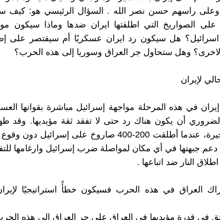
وعلى راسهم حسن نصر الله . السؤال الرئيسي هو: كيف سي
ي على الصواريخ التي اطلقتها ايران ضدها وماذا سيكون مو
 اسرائيل؟ هل سيكون رد ايران عسكريًا أم سيقتصر على إ
لاخرى؟ وهل ستحاول جر العراق وسوريا إلى هذه الحرب؟
الي لإيران
ي إيران في هذه المرحلة مواجهة إسرائيل مباشرة بقواتها العس
ضروري أن يكون هناك رد حتى لا تفقد ثقة مؤيديها. وقد ظه
العملية الاخيرة، عندما أطلقت 200-400 صاروخ على إسرائيل د
دعم جبهتها في أي مكان لمواصلة ضرب إسرائيل وارغامها للت
اق النار ضد اتباعها .
راك العراق في هذه الحرب فسيكون خطأً استراتيجيًا لإيرا
 تثق في قدرة مؤيديها في العراق على جر العراق إلى هذه الحرب