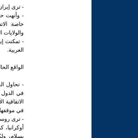
- ترى إيران
- وأنهت ح
خاصة الاتف
والولايات ا
- تمكنت إي
العربية.
الواقع الحا
- تحاول ال
في الدول ا
الاتفاقية ا
في موقفها 
- ترى روس
أوكرانيا، ك
بسلام، ول