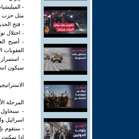
- الميليشي
مثل حزب ا
- فتح الحدو
- اختلال ت
- أصبح الع
العقوبات ال
- استمرار 
سيكون انتحا
الاستراتيجي
المرحلة الأ
- ستحاول إ
اسرائيل ولم
- ستقوم بإ
إذا تمكنت 