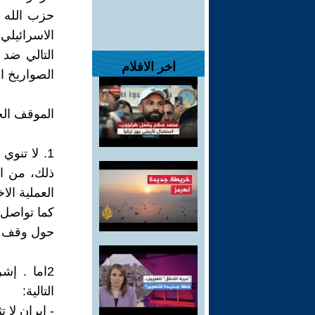
حزب الله 
الاسرائيل
التالي ضد
اخر الافلام
الصواريخ ا
الموقف الح
1. لا تنو
ذلك، من ال
كما تواصل 
حول وقف اطل
2اما . إش
التالية:
- إيران لا