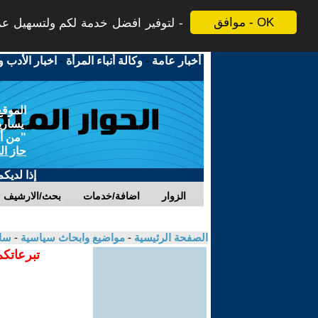
موافق - OK
لتوفير افضل خدمة لكم ولتسهيل عملي
أخبار عامة
-
وكالة أنباء المرأة
-
اخبار الأدب و
الموقع
يسارية
"من أج
حاز ال
إذا لديك
الزوار
اضافة/خدمات
بحث/الارشيف
الصفحة الرئيسية
-
مواضيع وابحاث سياسية
-
سام
تبرعاتكم