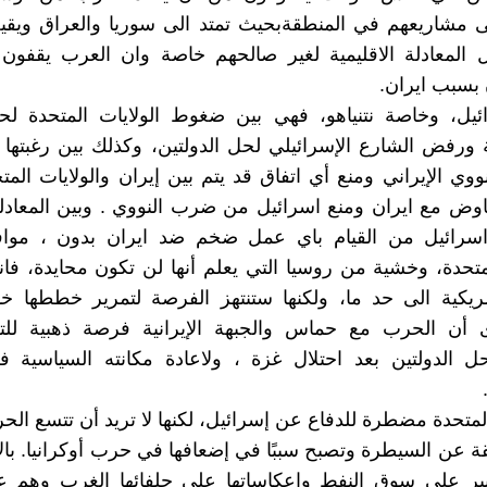
 مشاريعهم في المنطقةبحيث تمتد الى سوريا والعراق ويقية
 المعادلة الاقليمية لغير صالحهم خاصة وان العرب يقف
 بسبب ايران.
ائيل، وخاصة نتنياهو، فهي بين ضغوط الولايات المتحدة لح
 ورفض الشارع الإسرائيلي لحل الدولتين، وكذلك بين رغبته
نووي الإيراني ومنع أي اتفاق قد يتم بين إيران والولايات المت
تفاوض مع ايران ومنع اسرائيل من ضرب النووي . وبين المعادل
سرائيل من القيام باي عمل ضخم ضد ايران بدون ، موا
لمتحدة، وخشية من روسيا التي يعلم أنها لن تكون محايدة، فا
مريكية الى حد ما، ولكنها ستنتهز الفرصة لتمرير خططها خ
رى أن الحرب مع حماس والجبهة الإيرانية فرصة ذهبية ل
ل الدولتين بعد احتلال غزة ، ولاعادة مكانته السياسية ف
 المتحدة مضطرة للدفاع عن إسرائيل، لكنها لا تريد أن تتسع ال
ة عن السيطرة وتصبح سببًا في إضعافها في حرب أوكرانيا. بال
كبير على سوق النفط واعكاساتها على حلفائها الغرب وهم ع