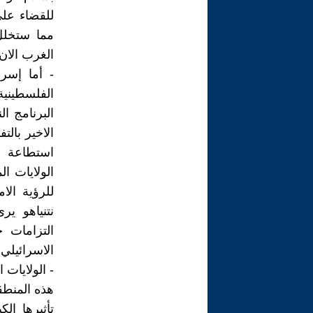
للقضاء على
مما ستخلل
الغرب الان
- أما إسر
الفلسطينية
البرنامج ال
الاخير بال
استطاعة ا
الولايات ا
للرؤية الا
نتنياهو ي
التزامات ح
الاسرائيلي.
- الولايات
هذه المنطق
تأثيرها ال