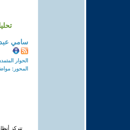
تحلي
سامي عبدا
الحوار المتمدن-العدد: 8132 - 24
المحور: مواض
تتركز أنظار