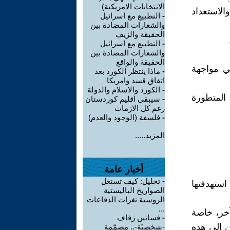
الانتخابات الامريكية)
الاستعداد
-
التطبيع مع اسرائيل
والشعارات المضادة بين
الحقيقة والزيف
-
التطبيع مع اسرائيل
والشعارات المضادة بين
الحقيقة والواقع
في مواجهة
-
ماذا ينتظر الكورد بعد
اتفاق قسد وامريكا
-
الكورد والاسلام والدولة
 المتطورة
-
سيبقى اقليم كوردستان
رغم كل الازمات
-
فلسفة (الوجود والعدم)
المزيد.....
أخبار عامة
-
تحليل: كيف تستغل
ستهدفتها
الصواريخ الباليستية
الروسية ثغرات الدفاعات
...
آخر، خاصة
-
فساتين زفاف
ن إلى هذه
-شخصيّة-.. مصمّمة