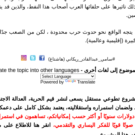
ذلك تاثيرها على حلفائها العرب أصحاب هذا النفط، والذين قد ي
ين.
، يتجه الواقع نحو حدوث حرب محدودة ، لكن من الصعب جدًا
رة (إقليمية وعالمية).
#سامي_عبدالقادر_ريكاني (هاشتاغ)
موضوع إلى لغات أخرى -
ate the topic into other languages
Powered by
Translate
شروع تطوعي مستقل يسعى لنشر قيم الحرية، العدالة الاجتم
. ولضمان استمراره واستقلاليته، يعتمد بشكل كامل على دعمك
دعمكم بمبلغ 10 دولارات سنويًا أو أكثر حسب إمكانياتكم، تساهمون في استم
وتًا قويًا للفكر اليساري والتقدمي
،
انقر هنا للاطلاع على 
م هذا المشروع
.