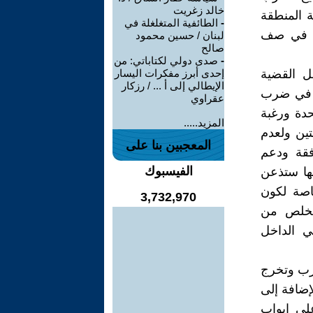
خالد زغريت
 المنطقة
-
الطائفية المتغلغلة في
ون في صف
لبنان / حسين محمود
صالح
-
صدى دولي لكتاباتي: من
ل القضية
إحدى أبرز مفكرات اليسار
الإيطالي إلى أ ... / رزكار
ا في ضرب
عقراوي
حدة ورغبة
المزيد.....
تين ولعدم
المعجبين بنا على
فقة ودعم
الفيسبوك
نها ستذعن
اصة لكون
3,732,970
لتخلص من
ي الداخل
حرب وتخرج
إضافة إلى
لى ابواب