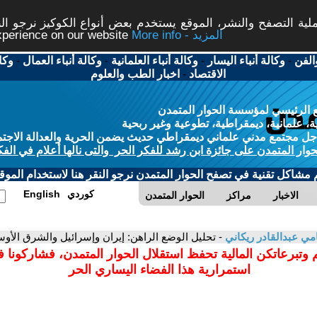
ة التصفح والنشر، الموقع يستخدم بعض أنواع الكوكيز نرجو النق
More info - المزيد
experience on our website
الفن
-
وكالة أنباء اليسار
-
وكالة أنباء العلمانية
-
وكالة أنباء العمال
-
وكا
الاقتصاد
-
اخبار الطب والعلوم
 الرئيسي لمؤسسة الحوار المتمدن
، علمانية، ديمقراطية، تطوعية وغير ربحية
ل مجتمع مدني علماني ديمقراطي حديث يضمن الحرية والعدالة الاجتم
حوار المتمدن على جائزة ابن رشد للفكر الحر والتى نالها أعلام في الفك
م مشاكل تقنية في تصفح الحوار المتمدن نرجو النقر هنا لاستخدام الموقع
كوردي
English
الاخبار
مراكز
الحوار المتمدن
ي عبدالقادر ريكاني
- تحليل الوضع الراهن: إيران وإسرائيل والشرق الأو
 وتبرعاتكن المالية تحفظ استقلال الحوار المتمدن، فشاركونا 
استمرارية هذا الفضاء اليساري الحر