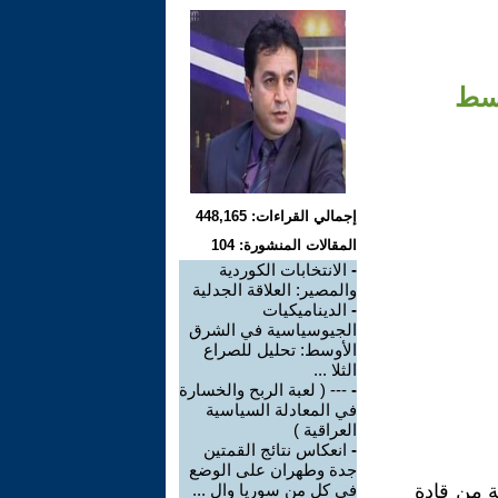
وسط
إجمالي القراءات: 448,165
المقالات المنشورة: 104
-
الانتخابات الكوردية
والمصير: العلاقة الجدلية
-
الديناميكيات
الجيوسياسية في الشرق
الأوسط: تحليل للصراع
الثلا ...
-
--- ( لعبة الربح والخسارة
في المعادلة السياسية
العراقية )
-
انعكاس نتائج القمتين
جدة وطهران على الوضع
ة من قادة
في كل من سوريا وال ...