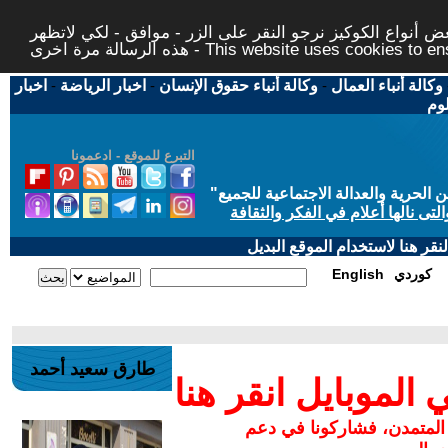
 أنواع الكوكيز نرجو النقر على الزر - موافق - لكي لاتظهر
This website uses cookies to ensure you ge
وكالة أنباء العمال
-
وكالة أنباء حقوق الإنسان
-
اخبار الرياضة
-
اخبار
لوم
التبرع للموقع - ادعمونا
حرية والعدالة الاجتماعية للجميع
"
تى نالها أعلام في الفكر والثقافة
قر هنا لاستخدام الموقع البديل
كوردي
English
طارق سعيد أحمد
لموبايل انقر هنا
 المتمدن، فشاركونا في دعم