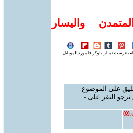
متمدن واليسار
م
بنترست
تمبلر
بلوكر
فليبورد
الموبايل
عليق على الموضوع
نرجو النقر على -
 (
0
)