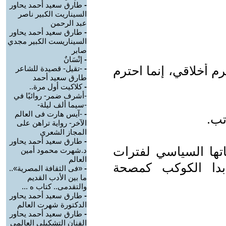
-
طارق سعيد أحمد يحاور
السيناريت الكبير ناصر
عبد الرحمن
-
طارق سعيد أحمد يحاور
السيناريست الكبير مجدي
صابر
-
إنْسَانٌ
م أخلاقي، إنما احترم
-
-تقيل- قصيدة للشاعر
طارق سعيد أحمد
-
كلاكيت أول مرة..
-أشرف ضمر- روائيًا في
-سيما ألف ليلة-
-
-آيس هارت فى العالم
تب.
الآخر- رواية تراهن على
المجاز الشعري
-
طارق سعيد أحمد يحاور
اتها السياسي لفترات
د.شهرت محمود أمين
العالم
 بدا الكوكب كمصحة
-
«فى الثقافة المصرية»..
ما بين الأدب القديم
والتقدمى.. كتاب ه ...
-
طارق سعيد أحمد يحاور
الدكتورة شهرت العالم
-
طارق سعيد أحمد يحاور
الفنان التشكيلي العالمي