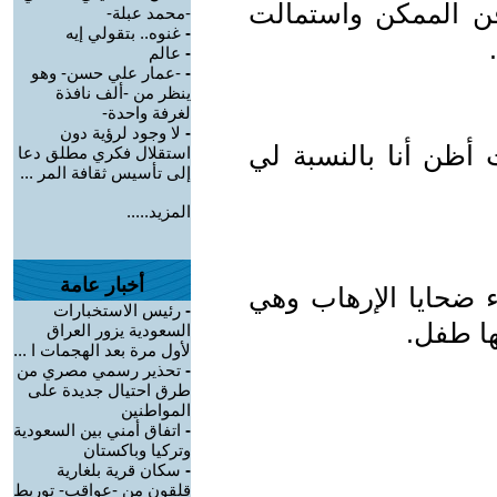
 فن الممكن واستمالت
-محمد عبلة-
-
غنوه.. بتقولي إيه
-
عالم
-
-عمار علي حسن- وهو
ينظر من -ألف نافذة
لغرفة واحدة-
-
لا وجود لرؤية دون
أظن أنا بالنسبة لي
استقلال فكري مطلق دعا
إلى تأسيس ثقافة المر ...
المزيد.....
أخبار عامة
ء ضحايا الإرهاب وهي
-
رئيس الاستخبارات
ا طفل.
السعودية يزور العراق
لأول مرة بعد الهجمات ا ...
-
تحذير رسمي مصري من
طرق احتيال جديدة على
المواطنين
-
اتفاق أمني بين السعودية
وتركيا وباكستان
-
سكان قرية بلغارية
قلقون من -عواقب- توريط