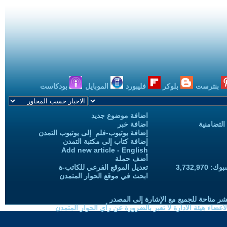
بنترست
بلوكر
فليبورد
الموبايل
بودكاست
اضافة موضوع جديد
التضامنية
اضافة خبر
إضافة يوتيوب-فلم إلى يوتيوب التمدن
إضافة كتاب إلى مكتبة التمدن
Add new article - English
أضف حملة
3,732,97
تعديل الموقع الفرعي للكاتب-ة
ابحث في موقع الحوار المتمدن
شر متاحة للجميع مع الإشارة إلى المصدر
ضاء هيئة الادارة لا تعبر بالضرورة عن رأي الحوار المتمدن