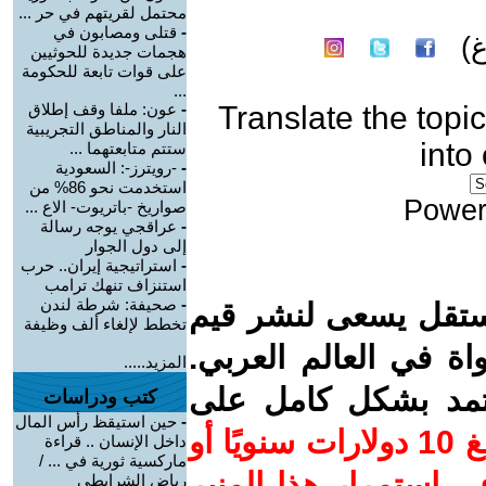
محتمل لقريتهم في حر ...
-
قتلى ومصابون في
)
هجمات جديدة للحوثيين
على قوات تابعة للحكومة
...
Translate the topic
-
عون: ملفا وقف إطلاق
النار والمناطق التجريبية
into
ستتم متابعتهما ...
-
-رويترز-: السعودية
استخدمت نحو 86% من
Power
صواريخ -باتريوت- الاع ...
-
عراقجي يوجه رسالة
إلى دول الجوار
-
استراتيجية إيران.. حرب
استنزاف تنهك ترامب
-
صحيفة: شرطة لندن
ستقل يسعى لنشر قيم
تخطط لإلغاء ألف وظيفة
واة في العالم العربي.
المزيد.....
عتمد بشكل كامل على
كتب ودراسات
-
حين استيقظ رأس المال
ساهم/ي معنا! بدعمكم بمبلغ 10 دولارات سنويًا أو
داخل الإنسان .. قراءة
ماركسية ثورية في ... /
 استمرار هذا المنبر
رياض الشرايطي