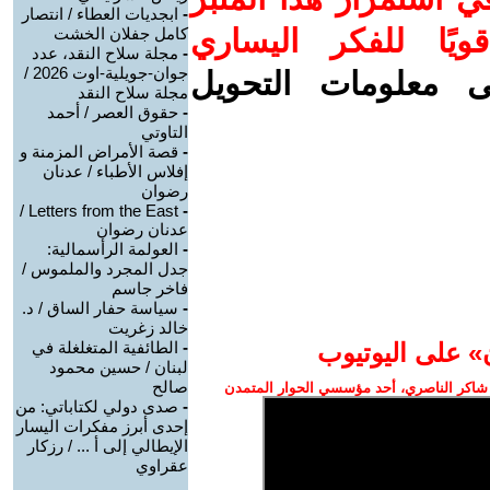
-
ابجديات العطاء / انتصار
ويًا للفكر اليساري
كامل جفلان الخشت
-
مجلة سلاح النقد، عدد
جوان-جويلية-اوت 2026 /
ى معلومات التحويل
مجلة سلاح النقد
-
حقوق العصر / أحمد
التاوتي
-
قصة الأمراض المزمنة و
إفلاس الأطباء / عدنان
رضوان
Letters from the East /
-
عدنان رضوان
-
العولمة الرأسمالية:
جدل المجرد والملموس /
فاخر جاسم
-
سياسة حفار الساق / د.
خالد زغريت
» على اليوتيوب
-
الطائفية المتغلغلة في
لبنان / حسين محمود
صالح
شاكر الناصري، أحد مؤسسي الحوار المتمدن
-
صدى دولي لكتاباتي: من
إحدى أبرز مفكرات اليسار
الإيطالي إلى أ ... / رزكار
عقراوي