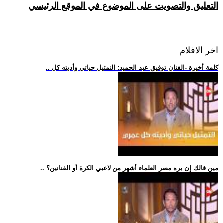
التعليق والتصويت على الموضوع في الموقع الرئيسي
اخر الافلام
.. كلمة أخيرة -الفنان توفيق عبد الحميد: التمثيل حياتي وأديته كل
.. مين قالك إن بره مصر العلماء أشهر من لاعبي الكرة أو الفنانين؟