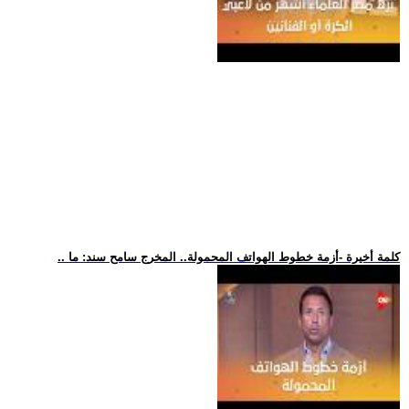
.. كلمة أخيرة -أزمة خطوط الهواتف المحمولة.. المخرج سامح سند: ما