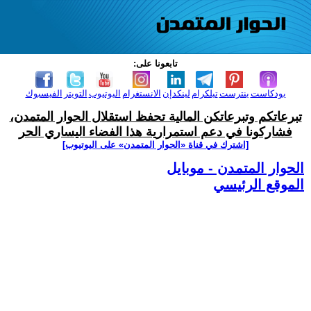
تابعونا على:
بودكاست
بنترست
تيلكرام
لينكدإن
الانستغرام
اليوتيوب
التويتر
الفيسبوك
تبرعاتكم وتبرعاتكن المالية تحفظ استقلال الحوار المتمدن،
فشاركونا في دعم استمرارية هذا الفضاء اليساري الحر
[اشترك في قناة ‫«الحوار المتمدن» على اليوتيوب]
الحوار المتمدن - موبايل
الموقع الرئيسي