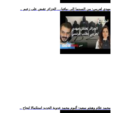
.. مهدي لعريبي: من السينما إلى -مافيا-... الجزائر تقبض على زعيم
.. محمد علام وهيثم سعيد: ألبوم محمد عدوية الجديد استكمالا لنجاح