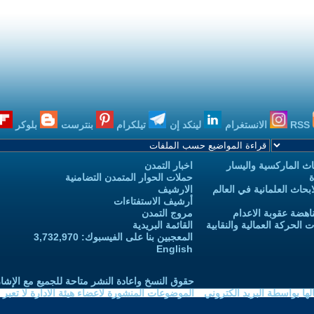
RSS
الانستغرام
لينكد إن
تيلكرام
بنترست
بلوكر
ث الماركسية واليسار
اخبار التمدن
ة
حملات الحوار المتمدن التضامنية
حاث العلمانية في العالم
الارشيف
أرشيف الاستفتاءات
اهضة عقوبة الاعدام
مروج التمدن
الحركة العمالية والنقابية
القائمة البريدية
المعجبين بنا على الفيسبوك: 3,732,970
English
حقوق النسخ واعادة النشر متاحة للجميع مع الإشا
ا بواسطة البريد الكتروني
الموضوعات المنشورة لاعضاء هيئة الادارة لا تعبر