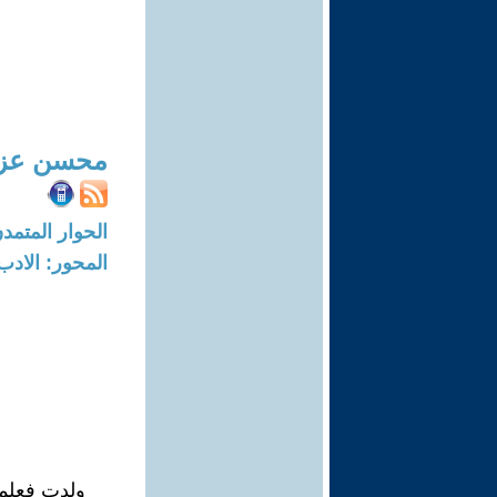
محسن عزال
الحوار المتمدن-العدد: 7319 - 22
المحور: الادب
ولدت فعلمو