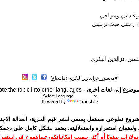
عاداتي ومنهاجي
متني حيث ترميني
حسن عزالدين البكري
#محسن_عزالدين_البكري (هاشتاغ)
موضوع إلى لغات أخرى -
ate the topic into other languages
Powered by
Translate
شروع تطوعي مستقل يسعى لنشر قيم الحرية، العدالة الاجتم
. ولضمان استمراره واستقلاليته، يعتمد بشكل كامل على دعمك
دعمكم بمبلغ 10 دولارات سنويًا أو أكثر حسب إمكانياتكم، تساهمون في استم