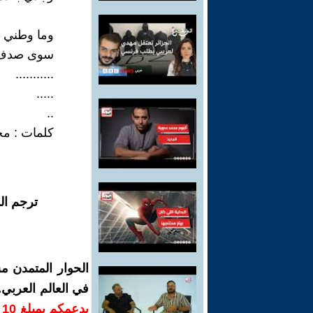
وما وطني و
سوى صدف ر
...........
.....
..
كلمات : م
ترجم ال
الحوار المتمدن م
في العالم العربي
ب