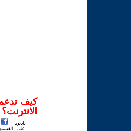
كيف تدعم-
الانترنت؟
تابعونا
على:
الفيسب