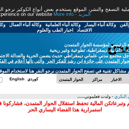
ة التصفح والنشر، الموقع يستخدم بعض أنواع الكوكيز نرجو النق
More info - المزيد
experience on our website
الفن
-
وكالة أنباء اليسار
-
وكالة أنباء العلمانية
-
وكالة أنباء العمال
-
وكا
الاقتصاد
-
اخبار الطب والعلوم
 الرئيسي لمؤسسة الحوار المتمدن
، علمانية، ديمقراطية، تطوعية وغير ربحية
ل مجتمع مدني علماني ديمقراطي حديث يضمن الحرية والعدالة الاجتم
حوار المتمدن على جائزة ابن رشد للفكر الحر والتى نالها أعلام في الفك
م مشاكل تقنية في تصفح الحوار المتمدن نرجو النقر هنا لاستخدام الموقع
كوردي
English
الاخبار
مراكز
الحوار المتمدن
 البكري
- ولدت فعلموني،،،،،
 وتبرعاتكن المالية تحفظ استقلال الحوار المتمدن، فشاركونا 
استمرارية هذا الفضاء اليساري الحر