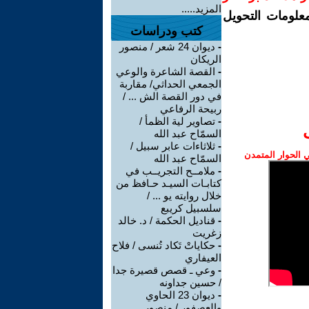
المزيد.....
معلومات التحويل
كتب ودراسات
-
ديوان 24 شعر / منصور
الريكان
-
القصة الشاعرة والوعي
الجمعي الحداثي/ مقاربة
في دور القصة الش ... /
ربيحة الرفاعي
-
تصاوير لية الظمأ /
السمّاح عبد الله
-
ثلاثاءات عابر سبيل /
الحوار المتمدن
السمّاح عبد الله
-
ملامــح التجريــب في
كتابـات السيـد حـافظ من
خلال روايته يو ... /
سلسبيل كريبع
-
قناديل الحكمة / د. خالد
زغريت
-
حكاياتْ تَكاد تُنسى / فلاح
العيفاري
-
وعي ـ قصص قصيرة جدا
/ حسين جداونه
-
ديوان 23 الحاوي
والعصفور / منصور