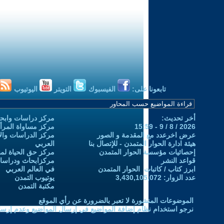
تابعونا على:
الفيسبوك
التويتر
اليوتيوب
أخر تحديث:
مركز دراسات وابحا
2026 / 8 / 9 - 15:59
مركز مساواة المرأ
عرض اخرعدد مع المقدمة و الصور
مركز الدراسات والاب
هيئة ادارة الحوار المتمدن - للإتصال بنا
العربي
إحصائيات مؤسسة الحوار المتمدن
مركز حق الحياة لمن
قواعد النشر
مركزابحاث ودراسات 
ابرز كتاب / كاتبات الحوار المتمدن
في العالم العربي
عدد الزوار: 3,430,105,072
يوتيوب التمدن
مكتبة التمدن
الموضوعات المنشورة لا تعبر بالضرورة عن رأي الموقع
نرجو استخدام نظام إضافة المواضيع في إرسال المواضيع وعدم إرساله