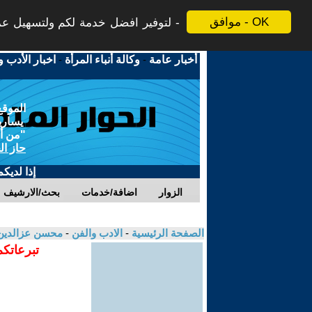
موافق - OK
لتوفير افضل خدمة لكم ولتسهيل عملي
أخبار عامة
-
وكالة أنباء المرأة
-
اخبار الأدب و
الموقع
يسارية
"من أج
حاز ال
إذا لديك
الزوار
اضافة/خدمات
بحث/الارشيف
الصفحة الرئيسية
-
الادب والفن
-
محسن عزالدين
تبرعاتكم