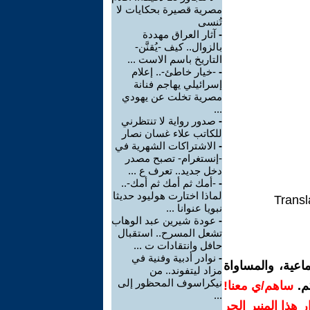
مصرية قصيرة بحكايات لا
تُنسى
-
آثار العراق مهددة
بالزوال.. كيف -يُقنَّن-
التاريخ باسم الاست ...
-
-خيار خاطئ-.. إعلام
إسرائيلي يهاجم فنانة
مصرية تخلت عن يهودي
...
-
صدور رواية لا تنتظرني
للكاتب علاء غسان نصار
-
الاشتراكات الشهرية في
-إنستغرام- تصبح مصدر
دخل جديد.. تعرف ع ...
-
-أمك ثم أمك ثم أمك-..
لماذا اختارت هوليود حديثا
Transl
نبويا عنوانا ...
-
عودة شيرين عبد الوهاب
تشعل المسرح.. استقبال
حافل وانتقادات ت ...
-
نوادر أدبية وفنية في
اعية، والمساواة
مزاد ليتفوند.. من
نيكراسوف المحظور إلى
م.
ساهم/ي معنا!
...
رار هذا المنبر الحر