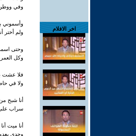
وفي ووطن 
وأسموني ب
اخر الافلام
ولم أختر أن
وحتى اسمي
وكل العمر 
فلا عشت ب
ولا في حا
أنا شبح من
سراب على ا
أنا ميت أنا
وجدي بعدما