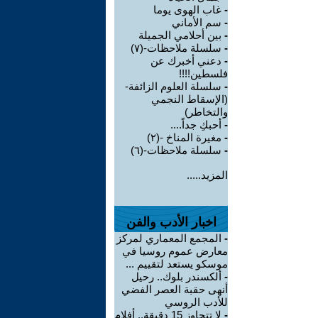
-
غاب الهوى يوما
-
سم الأماني
-
بين أحلامي الجميلة
-
سلسلة ملاحظات-(٧)
-
دعني أخبرك عن
فلسطين!!!!
-
سلسلة العلوم الزائفة-
(الإسقاط النجمي
والتخاطر)
-
أحبكِ جداً....
-
مغيرة المناخ -(٢)
-
سلسلة ملاحظات-(٦)
المزيد.....
اخبار الأدب والفن
-
المجمع المعماري لمركز
معارض عموم روسيا في
موسكو يستعد لتقييم ...
-
ألكسندر بلوك.. رحيل
أنهى حقبة العصر الفضي
للأدب الروسي
-
لا تتجاوز 15 دقيقة.. أفلام