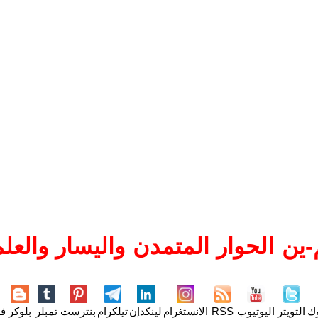
ين الحوار المتمدن واليسار والعلم
وك
التويتر
اليوتيوب
RSS
الانستغرام
لينكدإن
تيلكرام
بنترست
تمبلر
بلوكر
فل