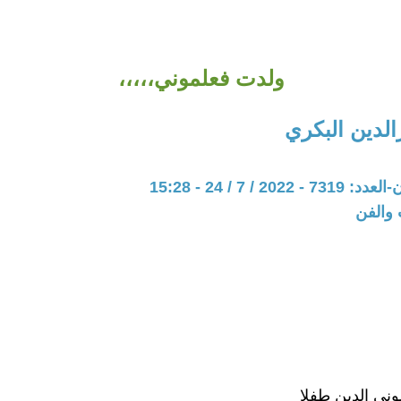
ولدت فعلموني،،،،،
دين البكري
20 / 7 / 24 - 15:28
 والفن
ني الدين طفلا