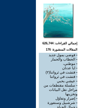
إجمالي القراءات: 626,744
المقالات المنشورة: 176
-
فوضى بمول جديد
-
الحطاب والحمار
-
موطني،
-
ايا عدنان
-
فتشت في ثرواتنا(٢)
-
فتشت في ثرواتنا
-
عيشي بحبي
-
سلسلة مقتطفات من
مراحل نقل البيانات
وتخزينها
-
إصرار وتفاؤل
-
شرشبيل وسنفورة
-
جمال الحياة