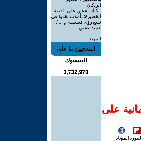
الريكان
-
كتاب «عين على القصة
القصيرة: تأملات نقدية في
تسع رؤى قصصية م ... /
حميد عقبي
المزيد.....
المعجبين بنا على
الفيسبوك
3,732,970
انية على
يبورد
الموبايل