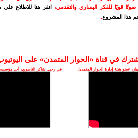
وتًا قويًا للفكر اليساري والتقدمي
،
انقر هنا للاطلاع على 
م هذا المشروع
.
شترك في قناة «الحوار المتمدن» على اليوتيوب
ز، عضو هيئة إدارة الحوار المتمدن
في رحيل شاكر الناصري، أحد مؤسسي 