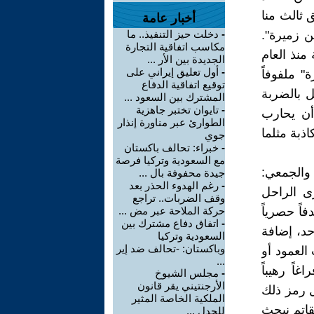
 ثالث منا
أخبار عامة
 زميرة".
-
دخلت حيز التنفيذ.. ما
مكاسب اتفاقية التجارة
 منذ العام
الجديدة بين الأر ...
-
أول تعليق إيراني على
" ملفوفاً
توقيع اتفاقية الدفاع
ل بالضربة
المشترك بين السعود ...
-
تايوان تختبر جاهزية
 أن يحارب
الطوارئ عبر مناورة إنذار
اذبة مثلما
جوي
-
خبراء: تحالف باكستان
مع السعودية وتركيا فرصة
والجمعي:
جيدة محفوفة بال ...
-
رغم الهدوء الحذر بعد
رى الراحل
وقف الضربات.. تراجع
اً حصرياً
حركة الملاحة عبر مض ...
-
اتفاق دفاع مشترك بين
حد، إضافة
السعودية وتركيا
وباكستان: -تحالف ضد إير
العمود أو
...
اً رهيباً
-
مجلس الشيوخ
الأرجنتيني يقر قانون
ل رمز ذلك
الملكية الخاصة المثير
قاتم نبحث
للجدل ...