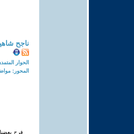
ناجح شاهي
الحوار المتمدن-العدد: 8116 - 24
المحور: مواض
فرح بعضنا 