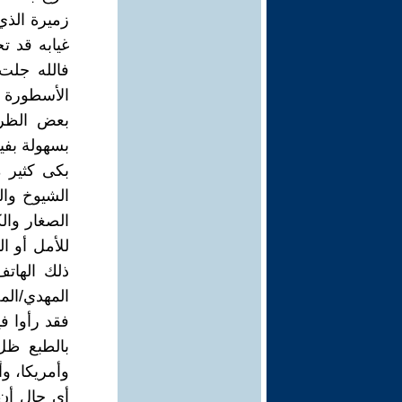
زميرة الذي 
غيابه قد ت
فالله جلت 
الأسطورة ا
بعض الظرف
بسهولة بفي
بكى كثير م
الشيوخ وال
الصغار والك
للأمل أو ال
ذلك الهاتف
المهدي/المخ
فقد رأوا في
بالطبع ظل
وأمريكا، وأ
أي حال أن 