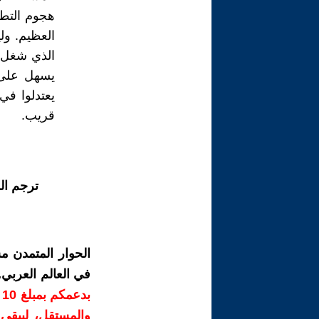
هجوم التطه
العظيم. ول
الذي شغل ال
يسهل على ا
يعتدلوا في 
قريب.
ترجم ال
الحوار المتمدن م
في العالم العربي
ب
والمستقل، ليبقى ص