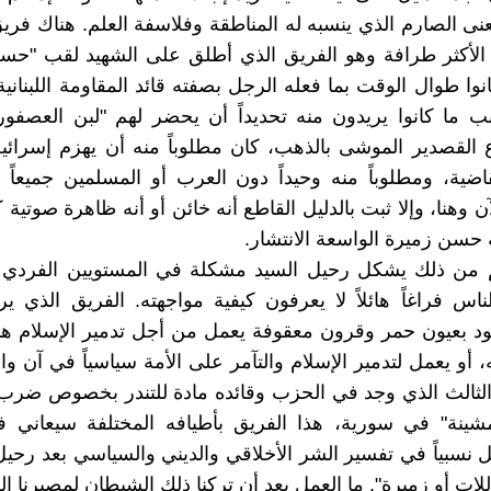
عنى الصارم الذي ينسبه له المناطقة وفلاسفة العلم. هناك فريق
الأكثر طرافة وهو الفريق الذي أطلق على الشهيد لقب "حسن
نوا طوال الوقت بما فعله الرجل بصفته قائد المقاومة اللبنانية
 لسبب ما كانوا يريدون منه تحديداً أن يحضر لهم "لبن العصفورة
ع القصدير الموشى بالذهب، كان مطلوباً منه أن يهزم إسرائي
قاضية، ومطلوباً منه وحيداً دون العرب أو المسلمين جميعاً
ن وهنا، وإلا ثبت بالدليل القاطع أنه خائن أو أنه ظاهرة صوتية ك
 حسن زميرة الواسعة الانتشار.
 من ذلك يشكل رحيل السيد مشكلة في المستويين الفردي 
اس فراغاً هائلاً لا يعرفون كيفية مواجهته. الفريق الذي ي
د بعيون حمر وقرون معقوفة يعمل من أجل تدمير الإسلام هدف
 أو يعمل لتدمير الإسلام والتآمر على الأمة سياسياً في آن وا
الثالث الذي وجد في الحزب وقائده مادة للتندر بخصوص ضرب 
مشينة" في سورية، هذا الفريق بأطيافه المختلفة سيعاني فراغ
نسبياً في تفسير الشر الأخلاقي والديني والسياسي بعد رحي
لات أو زميرة". ما العمل بعد أن تركنا ذلك الشيطان لمصيرنا ال