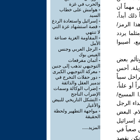
والحرب في غزة
 مهماً أن
-
هوامش على خطاب
لك أبداً،
السيد
-
إسرائيل واستعادة الردع
ا الرمز/
-
قصة استشهاد غزة التي
لا تنتهي
ثلما يردد
-
المقاومة الغزية صناعة
، أصيبوا
الأمل
-
الرجل العربي وجنس
الفيس بوك
تألم بعض
-
أثمان مفرقعات
التوجيهي تذهب إلى جنين
ويلة. أحس
-
معركة التوجيهي الكبرى
احل سبباً
-
دور حفلات التخرج في
تدمير العقل والذائقة
أو علناً،
-
إضراب الوكالة وسمات
ا المسيح/
الإضراب الناجح
-
التشكل التاريخي للبيض
داء الرجل
والأغيار
-
مواجهة التطهير ولحظة
ام. البعض
الحقيقة
 إسرائيل
المزيد.....
 صعباً في
 نكن نقصد