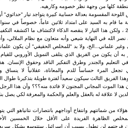
نطقة كلها من وجهة نظر خصومه وكارهيه.
لوحة المقسومة بعدالة حسابية كبيرة يتواجد تيار "حداثوي" أو ل
 ما قام به السيد على امتداد ثلاثين عاماً، خصوصاً في سنوا
1996-2006 ، ولكن هذا التيار لا ينقصه الذكاء لاكتشاف ما اكتشفه التكف
صر الله في النهاية شيعي وأنه متعاون مع نظام الملالي، وأنه
وغير علماني...الخ، ولا بد "للمخلص الحقيقي" أن يكون علمانيا 
 به أن يكون من الفريق الذي يتلقى التمويل الأوروبي للقيام ب
ي التعليم والجندر وطرق التفكير الناقد وحقوق الإنسان. هذ
ي تجعل المرء حساساً للدم والمعاناة، عقلانياً لا ينساق و
هذا الفريق الثالث سيكون سعيداً لفترة طويلة بتذكيرنا طوال ال
 هذا الموت المجاني المجنون لا فائدة منه؟؟؟ وأن هذا الرجل
ين لا علاقة له بالعقل والعلم والحكمة والمعرفة لكي يصل بنا 
ؤلاء من شماتتهم وانتفاخ أوداجهم بانتصارات نتانياهو التي يتو
لمخلص الظاهرة الفريدة على الأقل خلال الخمسين الأخ
ن فرحتهم لن تطول بسبب أن إسرائيل ستتوسع بشكل سريع 