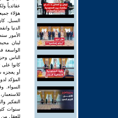
عقائدياً ول
هؤلاء جميع
السبل. كان
الدنيا وان
الأمور ست
لبنان محبط
الواسعة في
الناس وحزن
كانوا على 
أو يعجزه ش
المؤكد لدور
السواء. و
للاستعمار،
التفكير وا
سنوات كثي
للعقل من و