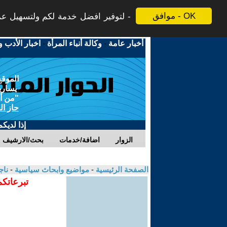
موافق - OK
لتوفير افضل خدمة لكم ولتسهيل عملي
أخبار عامة
-
وكالة أنباء المرأة
-
اخبار الأدب و
الموقع
يسارية
"من أج
حاز ال
إذا لديك
الزوار
اضافة/خدمات
بحث/الارشيف
الصفحة الرئيسية
-
مواضيع وابحاث سياسية
-
ناج
تبرعاتكم