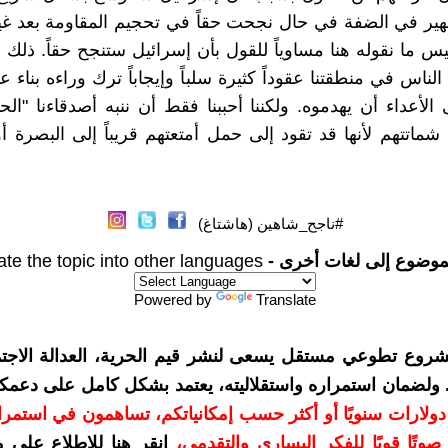
ير في الضفة في حال نجحت حقاً في تحجيم المقاومة بعد غي
يس ما نقوله هنا مساوياً للقول بأن إسرائيل ستنجح حقاً. ذلك 
ناس في منطقتنا عقوداً كثيرة سلباً وإيجاباً ترك وراءه بناء عظ
لأعداء أن يهدموه. ولكننا أحببنا فقط أن ننبه أصدقاءنا "الحد
شماتتهم لأنها قد تقود إلى حمل أمتعتهم قريباً إلى البصرة أو
#ناجح_شاهين (هاشتاغ)
موضوع إلى لغات أخرى -
ate the topic into other languages
Powered by
Translate
شروع تطوعي مستقل يسعى لنشر قيم الحرية، العدالة الاجتم
. ولضمان استمراره واستقلاليته، يعتمد بشكل كامل على دعمك
دعمكم بمبلغ 10 دولارات سنويًا أو أكثر حسب إمكانياتكم، تساهمون في استم
وتًا قويًا للفكر اليساري والتقدمي
،
انقر هنا للاطلاع على 