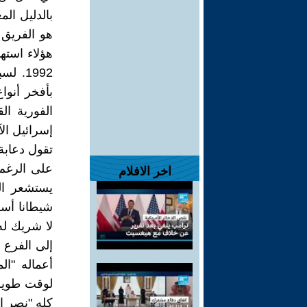
بالدليل الم
هو الفريق 
هؤلاء استها
1992.
بأفخر أنوا
الفورية ال
إسرائيل الآ
تقول دعابة
على الرغم
اخر الافلام
يستشعر الن
شيطانا أسو
لا شريك له،
إلى الفرع 
أعماله "ال
لوقت طويل 
كله "نصر ال