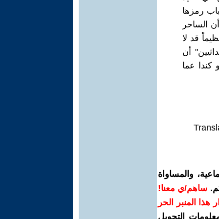
اب رمزها
أن الساحر
يماً قد لا
اثيين" أن
 كندا عما
Transl
اعية، والمساواة
م.
ساهم/ي معنا!
رار هذا المنبر الحر
معلومات التحويل