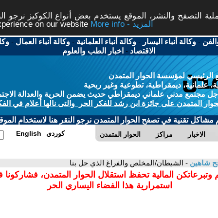
ة التصفح والنشر، الموقع يستخدم بعض أنواع الكوكيز نرجو النق
More info - المزيد
experience on our website
الفن
-
وكالة أنباء اليسار
-
وكالة أنباء العلمانية
-
وكالة أنباء العمال
-
وكا
الاقتصاد
-
اخبار الطب والعلوم
 الرئيسي لمؤسسة الحوار المتمدن
، علمانية، ديمقراطية، تطوعية وغير ربحية
ل مجتمع مدني علماني ديمقراطي حديث يضمن الحرية والعدالة الاجتم
حوار المتمدن على جائزة ابن رشد للفكر الحر والتى نالها أعلام في الفك
م مشاكل تقنية في تصفح الحوار المتمدن نرجو النقر هنا لاستخدام الموقع
كوردي
English
الاخبار
مراكز
الحوار المتمدن
ح شاهين
- الشيطان/المخلص والفراغ الذي حل بنا
 وتبرعاتكن المالية تحفظ استقلال الحوار المتمدن، فشاركونا 
استمرارية هذا الفضاء اليساري الحر