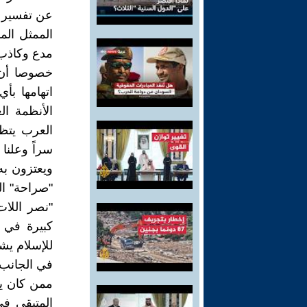
عن تفسير ل
الممثل الم
مدع وكاذب و
خصوصا أن تو
اتهامها بأ
الأنظمة ا
العرب يتظا
سراً وعلنا
ويعتزون به
"صراحة" ال
"نصر اللات
كبيرة في 
للإسلام يش
في الجانب 
ممن كان يؤ
المتبقي في