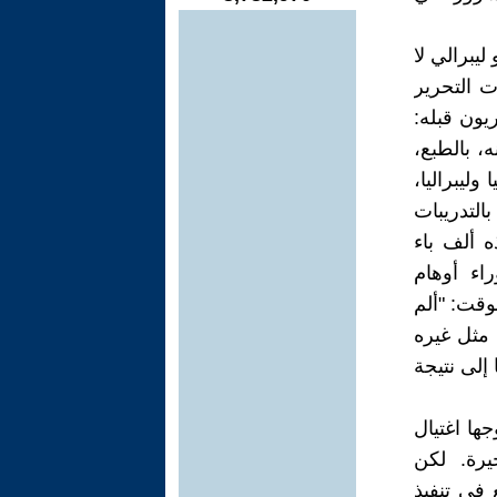
يبرالي لا
ت التحرير
يريون قبله:
، بالطبع،
وليبراليا،
التدريبات
ه ألف باء
راء أوهام
وقت: "ألم
 مثل غيره
إلى نتيجة
جها اغتيال
يرة. لكن
في تنفيذ