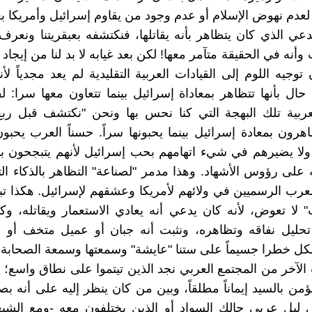
عدم نهوض الإسلام أو عدم وجود من يقاوم إسرائيل وأمريكا ب
دعي الذي كان يتظاهر بأنه يقاتلها، فنكتشفه بعبقريتنا ونعرف
أنه في الحقيقة متآمر معها! لكن بعد غيابه لا بد لنا من إيجاد
جيه اللوم إلى القيادات العربية التقليدية لم يعد مجدياً لأن
ي حال بأنها تتظاهر بمعاداة إسرائيل بينما تتعاون معها سرا:
لعربية تلك البهجة التي كنا نحس بها ونحن "نكتشف قبل رب
هرون بمعادة إسرائيل بينما يحبونها سراً. حسناً العرب يحبو
 ولا يضيرهم في شيء اتهامهم بحب إسرائيل لأنهم يتبجحون 
 على رؤوس الأشهاد. وهذا مدمر "لصناعة" التظاهر بالذكاء ال
عرب الرسميين في ولائهم لأمريكا وعشقهم لإسرائيل. هكذا ت
" لا تعوض، لأنه كان يدعي أنه يعادي الاستعمار ويقاتله، وكن
تحليل نفاقه وتظاهره، ونثبت أنه جبان أو عميل متخف أو 
كل خطرا جسيماً على ستنا "عايشة" وسمعتها وسمعة الصحابة ج
الآخر من المجتمع العربي نجد الذين تيتموا على نطاق واسع؛
من بالسيد إيماناً مطلقاً، وبين من كان ينظر إليه على أنه ب
 ليل عربي حالك السواد أو الذين يختلفون معه -ومع الشيع