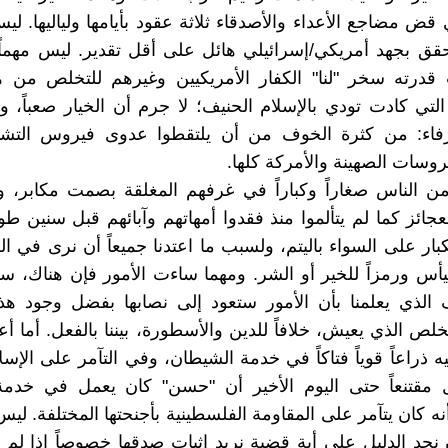
قض مضاجع الأعداء والأصدقاء ثلاثة عقود بأيامها ولياليها. ليس
حقق بجهد أمريكي/إسرائيلي هائل على أقل تقدير. ليس مهماً ذ
قدرته سخر "لنا" الكفار الأمريكيين وغيرهم للتخلص من هذ
لتي كادت تودي بالإسلام الحنيف؛ لا جرم أن الخيار صعباً، وم
اء: من كثرة الخوف من أن يلتقطوا عدوى فيروس التشيع
روسات الصهينة والأمركة كلها.
ن الناس صغاراً وكباراً في غرفهم المغلقة بصمت مكابر، و
عجائز كما لم يتألموا منذ فقدوا أمهاتهم وآبائهم قبل سنين ط
بار على السواء باليتم، ولسبب ما اعتدنا جميعاً أن نرى في الر
يأس ورمزاً للخير أو الشر. ومهما ساءت الأمور فإن هناك، سراً 
 الذي يعلمنا بأن الأمور ستعود إلى نصابها بفضل وجود هذ
لص الذي يعيش، خلافاً للدين والأسطورة، بيننا بالفعل. أما أع
ه ذراعاً قوياً فتاكاً في خدمة الشيطان، وفي التآمر على الإسل
 مقتنعاً حتى اليوم الأخير أن "حسن" كان يعمل في خدمة
نه كان يتآمر على المقاومة الفلسطينية بأجنحتها المختلفة. ليس
نجد الدليل على أية قضية نريد إثبات صدقها خصوصاً إذا لم