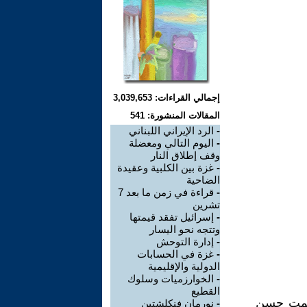
إجمالي القراءات: 3,039,653
المقالات المنشورة: 541
-
الرد الإيراني اللبناني
-
اليوم التالي ومعضلة
وقف إطلاق النار
-
غزة بين الكلبية وعقيدة
الضاحية
-
قراءة في زمن ما بعد 7
تشرين
-
إسرائيل تفقد قيمتها
وتتجه نحو اليسار
-
إدارة التوحش
-
غزة في الحسابات
الدولية والإقليمية
-
الخوارزميات وسلوك
القطيع
 يصمت حسن
-
نورمان فنكلشتين