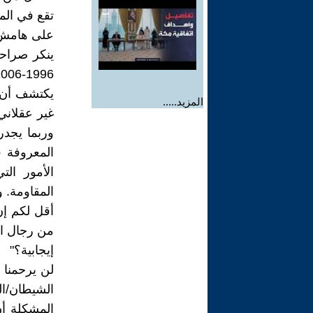
تقع في الم
على هامش ال
ينكر صراحة
يكتشف أن ن
المزيد.....
غير عقلاني 
وربما يجدر
المعروفة ف
الأمور الت
المقاومة. و
أقل لكم إن
من رجال الد
إيجابية؟"
لن يرحمنا ه
الشيطان/ا
المشكلة أ