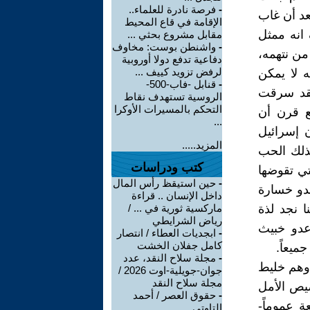
-
فرصة نادرة للعلماء..
عد أن غاب
الإقامة في قاع المحيط
 انه ممثل
مقابل مشروع بحثي ...
-
واشنطن بوست: مخاوف
 من نتهمه،
دفاعية تدفع دولا أوروبية
لرفض تزويد كييف ...
ه لا يمكن
-
قنابل -فاب-500-
 لقد سرقت
الروسية تستهدف نقاط
التحكم بالمسيرات الأوكرا
ع قرن أن
...
ن إسرائيل
المزيد.....
بذلك الحب
كتب ودراسات
تي تقوضها
-
حين استيقظ رأس المال
بدو خسارة
داخل الإنسان .. قراءة
ا نجد لذة
ماركسية ثورية في ... /
رياض الشرايطي
عدو خبيث
-
ابجديات العطاء / انتصار
كامل جفلان الخشت
ميعاً.
-
مجلة سلاح النقد، عدد
 وهم خليط
جوان-جويلية-اوت 2026 /
مجلة سلاح النقد
صيص الأمل
-
حقوق العصر / أحمد
ة عموماً-
التاوتي