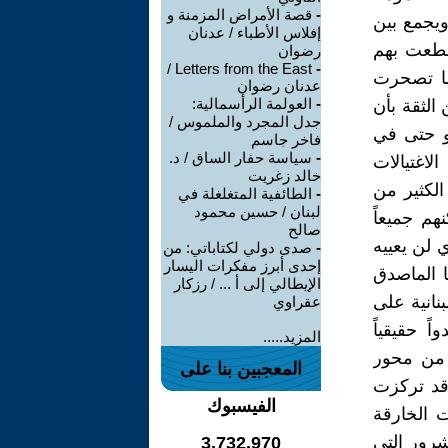
-
قصة الأمراض المزمنة و
ويجمع بين
إفلاس الأطباء / عدنان
تقطعت بهم
رضوان
Letters from the East /
-
ما تصحرت
عدنان رضوان
-
العولمة الرأسمالية:
الثقة بأن
جدل المجرد والملموس /
و حتى في
فاخر جاسم
-
سياسة حفار الساق / د.
لاغتيالات
خالد زغريت
الكثير من
-
الطائفية المتغلغلة في
لبنان / حسين محمود
هم جميعاً
صالح
 لن يعييه
-
صدى دولي لكتاباتي: من
إحدى أبرز مفكرات اليسار
ا الماصدق
الإيطالي إلى أ ... / رزكار
نانية على
عقراوي
 حقيقياً
المزيد.....
ً من محور
المعجبين بنا على
 قد تركزت
الفيسبوك
 الخارقة
شرور التي
3,732,970