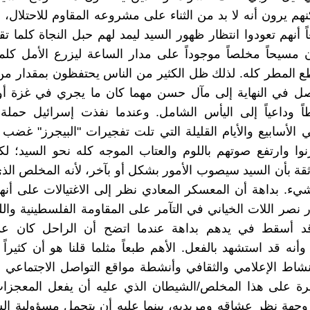
كنهم يرون أنه لا بد من الثناء على مشروعه المقاوم للاحتلال، 
اً أنهم تعودوا انتظار ظهور السيد ليمد لهم حبل النجاة كلما 
 مسيحاً مخلصاً موجوداً على مدار الساعة ليزرع الأمل كل
قطع المطر كله. لذلك ظل الكثير من الناس يحتفظون بمقدار من 
صل في النهاية إلى مآل حسن مهما كان ما يجري في غزة أ
اً وداعياً إلى اليأس الشامل. وعندما نفذت إسرائيل حملة ا
 الأسابيع والأيام القليلة التي تلت تفجيرات "البيجرز" غضب 
وا وارتفع صوتهم باللوم والعتاب الموجه كله نحو السيد؛ لكن
ثقة بأن السيد سيصوب الأمور بشكل أو بآخر، لأنه المخلص الذي
يء. بداهة أن المعسكر المعادي نظر إلى الاغتيالات على أنه
 نصر اللات الخياني في التآمر على المقاومة الفلسطينية واللب
قد أسقط في يدهم بداهة عندما اتضح أن الراحل كان عدواً
 وأنه قد استشهد بالفعل. الأهم طبعاً مثلما قلنا هو أن كثيرا
لنشاط الإعلامي والثقافي وأنشطة مواقع التواصل الاجتماعي
رة على هذا المخلص/الشيطان الذي عليه أن يفعل المعجزات
جهة نظر عشاقه ومريديه، بينما عليه أن يتحمل مسؤولية ال