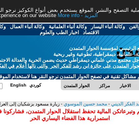
ة التصفح والنشر، الموقع يستخدم بعض أنواع الكوكيز نرجو النق
More info - المزيد
experience on our website
الفن
-
وكالة أنباء اليسار
-
وكالة أنباء العلمانية
-
وكالة أنباء العمال
-
وكا
الاقتصاد
-
اخبار الطب والعلوم
 الرئيسي لمؤسسة الحوار المتمدن
، علمانية، ديمقراطية، تطوعية وغير ربحية
ل مجتمع مدني علماني ديمقراطي حديث يضمن الحرية والعدالة الاجتم
حوار المتمدن على جائزة ابن رشد للفكر الحر والتى نالها أعلام في الفك
م مشاكل تقنية في تصفح الحوار المتمدن نرجو النقر هنا لاستخدام الموقع
كوردي
English
الاخبار
مراكز
الحوار المتمدن
د الفكر الديني
-
محمد حسين الموسوي
- زيارة مسعود بزشكيان إلى العراق 
 وتبرعاتكن المالية تحفظ استقلال الحوار المتمدن، فشاركونا 
استمرارية هذا الفضاء اليساري الحر