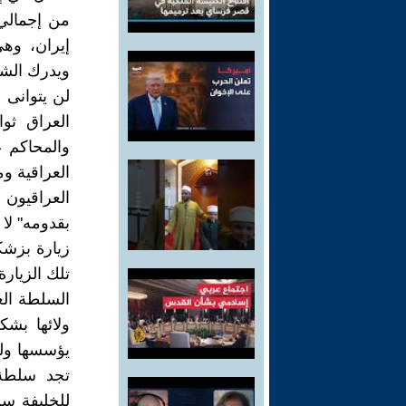
من إجمالي 
إيران، وهي
ويدرك الشع
لن يتوانى
العراق ثو
والمحاكم 
العراقية و
العراقيون
بقدومه" لا 
زيارة بزشك
تلك الزيارة
السلطة الع
ولائها بش
يؤسسها ولي
تجد سلطة 
للخليفة سو