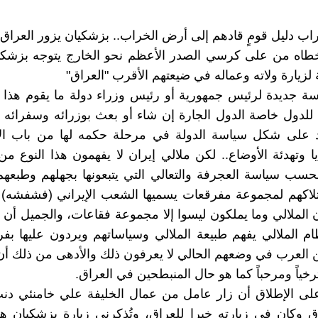
غراب دليل قومٍ قادهم إلى أرض الخراب.. بزشكيان يزور العراق
طاه من على كرسي الصدر الأعظم نحو الخارج يتوجه بزشكيا
 لزيارة ولاته وعماله في ضيعتهم الأقرب "العراق"
ة جديدة لرئيس جمهورية أو رئيس وزراء دولة ما يقوم هذا 
 للدول خاصة الدول الجارة إن شاء أو بعث بوزرائه وسفرائه ل
يد على شكل سياسة الدولة في مرحلة حكمه لها من باب ال
ا وتهدئة الأوضاع.. لكن ملالي إيران لا يفهمون هذا النوع من
حسب سياسة العجرفة والتعالي التي يتبعونها بجهلهم وطبعهم
لاكهم لمجموعة مفرقعات يسميها الشعب الإيراني (فشفشه)
ن الملالي وما يملكون ليسوا إلا مجموعة فقاعات، والجميل أن ا
ام الملالي يفهم طبيعة الملالي وسياساتهم ويردون عليها بف
 العرب في وضعهم الحالي لا يعرفون ذلك والأدهى من ذلك أ
خياً ومرحباً كما هو حال المنبطحين في العراق.
لى الإطلاق أن زار عامل من عمال الخليفة علي خامنئي دن
اق وكان في زيارته خيرا للعراق، وتُذكرني زيارة بزشكيان ه