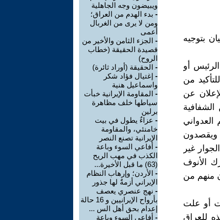
ويبيضون وجه الجاهلية
-
بدء الهدم من العراق؛
ومن لا يرى من الغربال
أعمى
ن بتوجيه
-
الجزء الثامن والأخير من
قصيدة الحقيقة (خطاب
الروح)
الرئيس أو
-
الحقيقة (أوراد ثائرة)
-
إغتيال فؤاد شكر
لتأكيد من
واسماعيل هنية
إعلان عن
-
المقاومة الإيرانية خبأت
سياطها خلف مظاهرة
 الشفافية
برلين
 العدواني
-
عزاءٌ يطول في بيت
خامنئي، والمقاومة
 ويقصدون
الإيرانية تصنع النصر
-
أفاعي السوء وباعة
لجوار غير
الكذب في مهب الريح
رك الأنوف
(63) ما قبل الأخيرة...
-
الأردن؛ وإرهاب النظام
ن منهم من
الإيراني أزمةٌ لها جذور
-
نهج عنصري يعصف
بأرواح الإيرانيين و 16 حالة
ت أو علت
إعدام بحق أهل الس ...
ذه للعراق
-
أفاعي السوء وباعة