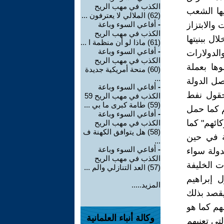
الكذب في مهب الريح
يها الشعب
(62) الملالي لا يعترفون ...
 والابتزاز
-
أفاعي السوء وباعة
الكذب في مهب الريح
ال ببنيتها
(61) ماذا لو أن منظمة ا ...
-
أفاعي السوء وباعة
الدولارات
الكذب في مهب الريح
وها بعملة
(60) منحة أمريكية جديدة
...
ل الدولة
-
أفاعي السوء وباعة
حقول نفط
الكذب في مهب الريح 59
(59) طامة كبرى ما بي ...
م كما حمل
-
أفاعي السوء وباعة
ائهم" كما
الكذب في مهب الريح
(58) هل يتوافق الكهنة ف
ة في حين
...
-
أفاعي السوء وباعة
دولة سواء
الكذب في مهب الريح
ت الخليفة
(57) العد التنازلي والم ...
 إبراهيم
المزيد.....
 يقصد بذلك
هم كما هو
وكالة أنباء العلمانية
يقولون "شعبنا..أمتنا.. ملتنا" فإنهم يقصدون الـ 4% التي تعنيهم