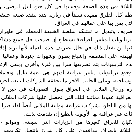
لثلاثة في هذه الضيعة توقيتاتها في كل حين لنيل الرضى، 
ظم كل الطرق ممهدة سلفاً في زيارته هذه لتفقد ضيعة خليفت
التي يمن بها على عمالهم في العراق.
ريف وتبديل ما تمتلكه سلطة الخليفة المعظم في طهران ل
ن تريليونات الدنانير العراقية تستطيع إن صدقت حل جميع مش
لكنها لن تفعل ذلك في حال تصريف هذه العملة لأنها تريد إذ
الهيمنة على المنطقة وإشباع بطون وشهوات جنودها وعمالها ه
ذه التريليونات يتم تصريفها سرا بين فترة وأخرى ويبقى الإع
وجود تريليونات دنانير عراقية لديهم هي قيمة تبادل وتعامل
وسياحية، وعلى الجانب الآخر ما تحققه الشركات التابعة لحر
زة ورجال الملالي في العراق يفوق التصورات في حين لا 
عراقية عقودا مماثلة لتلك التي تحصل عليها شركات الملالي 
ا من الباطن لشركات عراقية موالية للملالي أيضاً لقاء ضرا
ت غير عراقية لها الأولوية بالطبع إن تقدمت لذلك.
كيان للعراق كغيرها من الزيارات التي سبقته، وموالو خ
الثلاثة بالعراق موافقون على كل شيء بانتظار تكريمهم 