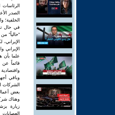
الرئاسات ا
الصدر الأع
الخلفية؛ و
في حال تص
"حالياً" م
الإيراني، 
الإيراني و
علما بأن ه
قائماً عن 
واقتصادية 
وباقي أجه
الشركات ال
بعض أعماله
وهناك شركا
زيارة بزش
العصابات 