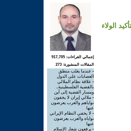
كيد الولاء
إجمالي القراءات: 917,705
المقالات المنشورة: 273
-
عندما يغلب منطق
العصابات على الدول
-
علاقة نظام الملالي
بالقضية الفلسطينية..
ومسار القضية إلى أين
-
ملالي إيران لا يخفون
نواياهم والعرب يعرضون
عنها
-
لا يخفي النظام الإيراني
نواياه والعرب يعرضون
عنها
-
يرفعون شعار الإسلام