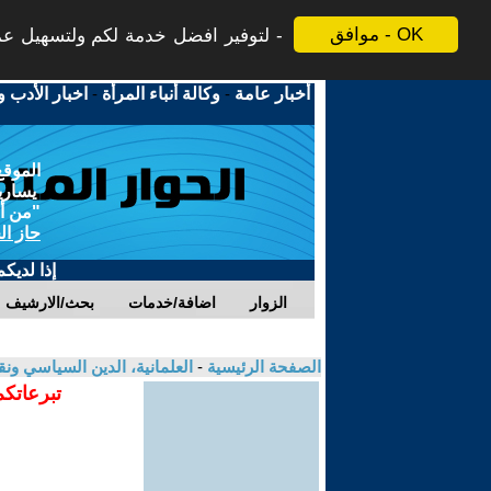
موافق - OK
لتوفير افضل خدمة لكم ولتسهيل عملي
أخبار عامة
-
وكالة أنباء المرأة
-
اخبار الأدب و
الموقع
يسارية
"من أج
حاز ال
إذا لديك
الزوار
اضافة/خدمات
بحث/الارشيف
الصفحة الرئيسية
-
العلمانية، الدين السياسي ونق
تبرعاتكم