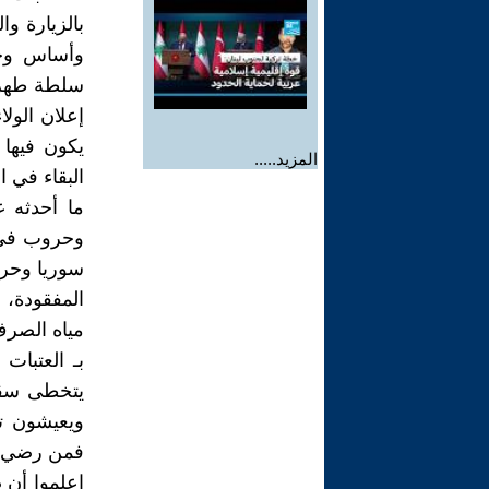
بالزيارة و
وأساس وجود
سلطة طهرا
إعلان الولا
يكون فيها 
المزيد.....
البقاء في ا
ما أحدثه 
وحروب في ا
سوريا وحرب
المفقودة،
مياه الصرف
بـ العتبات
يتخطى سقف
ويعيشون ت
فمن رضي با
اعلموا أن 