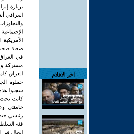
بزيارة إبر
العراقي أنت
والتجاوزات 
الإجتماعية
الأمريكية 
صعبة صحيح
في العراق
مشتركة وضا
العراق كام
اخر الافلام
حملوه الج
سجلوا هذه 
كانت تحت ح
خامنئي وع
رئيسي جيدا.
فئة السلطة