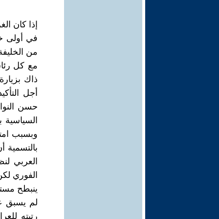
إذا كان ال
في أولى خ
من الخليفة
مع كل رئاس
ذاك بزيارة
أجل التأك
حسن النواي
السياسية ب
وبسبب امت
بالتسمية أ
العربي لنظ
الفوري لكن
ينبطح مستر
لم يسبق ع
رتبته للعر