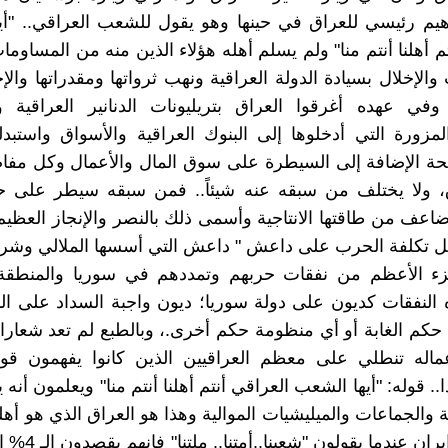
اهيم رئيسي للعراق في حينها وهو يقول للشعب العراقي.. "أ
م أهلنا أنتم منا" ولم يسلم أهله هؤلاء الذين منه من المساومات
والإخلال بسيادة الدولة العراقية ونهب ثرواتها ومقدراتها والإخل
 وفي عهده أغرقوا العراق بتريليونات الدنانير العراقية و
المزورة التي أدخلوها إلى البنوك العراقية والأسواق واستبدل
ة الإضافة إلى السيطرة على سوق المال والأعمال وكل مفاص
، ولا يختلف من سبقه عنه شيئاً.. فمن سبقه سيطر على 
عف من طاقتها الانتاجية وأسمى ذلك بالنصر والإنجاز العظي
ل تكلفة الحرب على داعش " داعش التي أسسها الملالي وشرك
زء الأعظم من نفقات حربهم وتمددهم في سوريا والمنطق
النفقات كديون على دولة سوريا؛ ديون واجبة السداد على ال
كم الغابة أو أي منظومة حكم أخرى.، وبالطبع لم تعد شعارا
ماله تنطلي على معظم العراقيين الذين كانوا يفهمون قول
. قوله: "أيها الشعب العراقي أنتم أهلنا أنتم منا" ويعلمون أنه
 والجماعات والميليشيات الموالية وهذا هو العراق الذي هو أهل
الحال في إيران عندما 