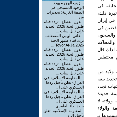
-
نزيف الهجرة يهدد
لخليفة في
الوجود المسيحي في
الضفة الغربية: تحذيرات
خيرة ذلك،
من ...
 في إيران
-
بدون انقطاع.. تردد قناة
طيور الجنة 2026 الجديد
تفضين في
على نايل سات ...
 والسجون
-
أغاني البيبي المفضلة..
تردد قناة طيور الجنة
والمحاكم
2026 Toyor Al-Ja ...
 لذلك قال
-
بدون انقطاع.. تردد قناة
طيور الجنة 2026 الجديد
 محتفلين
على نايل سات ...
-
بدون انقطاع.. تردد قناة
طيور الجنة 2026 الجديد
 ولابد من
على نايل سات ...
-
-المقاومة الإسلامية في
جديد بيعة
العراق- تعلن تأجيل ردها
شيات تجدد
العسكري على ا ...
-
-المقاومة الإسلامية في
مة جديدة
العراق- تعلن تأجيل ردها
وولاته لا
العسكري على ا ...
-
بعد نداء العامري..
 والولاء
-المقاومة الإسلامية- تعلن
سمونها بـ
تأجيل الرد