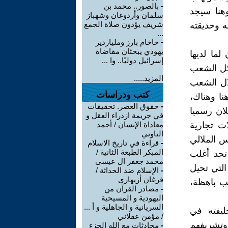
-
بالصور.. محمد بن
وهنا سيجد
سلمان وأردوغان وشهباز
شريف يؤدون صلاة الجمع
ه وحديقته
...
-
حاخام بارز وملياردير
يهودي يبحثان مقاضاة
ما لديها
إسرائيل دوليًا.. وا ...
اكل الشعب
المزيد.....
لال الشعب
كتب ودراسات
نا وهناك،
-
حقوق العصر. تحقيقات
لان رسميا
في جريمة ازدراء العقل و
ات تجارية
معاداة الإنسان / أحمد
التاوتي
س الملالي
-
قراءة في تاريخ الاسلام
المبكر الطبعة الثانية /
تجد أغلب
محمد جعفر ال عيسى
التي تحيل
-
الإسلام ضد الحداثة /
فرغان أزيهاري
ئب باهظة،
-
مصادر القرآن من
اليهودية و المسيحية
السريانية و الجاهلية و أ ...
ليفته في
/ مؤمن عقلاني
وتشريفهم
-
محادثات مع الله الجزء