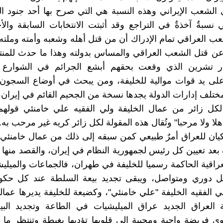
الشعب الإيراني وهذه النسبة هي التي صرح بها أحد جنود ا
 نسبةٌ آخذةٌ في التراجع وقد أثبتت الانتخابات السابقة والأ
ب العراقي تمام الإدراك أن من قتل أهله وشعبه وأمته وملته
 عن قتل الشعب العراقي والمساس بدولته وهذا ما حدث للمن
ار تشرين الذي وقعت بحقهم أبشع الجرائم في الشوارع
على يد قوات موالية للخليفة، ومن يبحث في أوضاع السجون 
مختلف إدارات الدولة يجدها نسخة من الجحيم القائم في إيران،
 لكل زائر من عمال الخليفة ولي الفقيه علي خامنئي قولهم
هلا ولا مرحبا" وتُقال هذه المقولة لكل زائر كريه غير مرحب به.
يان للعراق أمرٌ طبيعي كمن سبقه إلى ذلك من عمال خامنئي،
 بعد تعيين كل رئيس لجمهورية النظام في إيران، والقصد منها ت
راقية الحاكمة رسميا للخليفة في طهران، فالجماعات والميلي
كل دوري ومتواصل، ويبقى تجديد بيعة السلطة عند كل حكو
 الفقيه الخليفة "علي خامنئي"، وكضيعة للخليفة يديرها عماله 
العراق الجديد عراق الميليشيات في الطاعة وتجديد البيعة
ى فريضة واجبة ومحببة إلى قلوبها تؤديها بغبطة وتنتظر ما ي