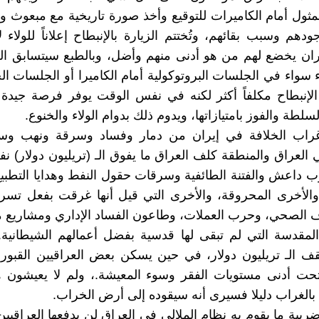
المثول أمام الكاميرات للتوقيع وأخذ صورة تاريخية مع مبعوث و
هم وسبب بقائهم، وتُختتم الزيارة بالإنبطاح إعلاناً للولاء 
ن يخضع لهم من هو أدنى منهم وأضل، وبالطبع سيتسابق ال
ء سواء في الجلسات البروتوكولية أمام الكاميرا أو الجلسات ال
الإنبطاح مكلفاً أكثر لكنه في نفس الوقت يوفر فرصة جيدة 
لسلطة والفوز بامتيازاتها، ويدوم ذلك بدوام الولاء والخنوع.
غراب الخلافة في إيران من دمار وفساد وسرقة ونهب وس
لعراق والمنطقة كلف العراق ما يفوق الـ (تريليون دولار) 
 داعش والفتنة الطائفية وسرقات حقول النفط وهدايا التطبيع
 والأخرى المحروقة، والأخرى التي قيل أنها غرقت بفعل تس
 الصحي، وحرب العملات، وطاعون الفساد الإداري ومشاريع م
 المقدسة التي لم تبقى لها قدسية بفضل أعمالهم الشيطانية
 الـ تريليون دولار، في حين يسكن بعض العراقيين القبور 
حت أدنى مستويات الفقر وسوء المعيشة.، ولم لا يعيشون ه
لغراب دليلا فسيرى أنه سيقوده إلى أرض الخراب.
ضريبة ما يقوم به نظام الملالي في العراق لن يدفعها العراقيي