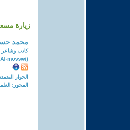
زيارة مسعود
محمد حسي
كاتب وشاعر
(Mohammed Hussein Al-mosswi)
الحوار المتمدن-العدد: 8100 - 24
المحور: العلما