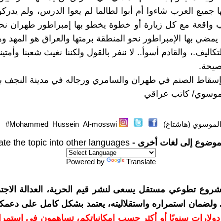
 جميع العرب شاءوا أم أبوا لطالما لم يعوا الدرس، ولم يدركو
ئب واقعة مع كل زيارة أو خطوة يخطو بها إمبراطور طهران نحو
مضي بها الإمبراطور نحو المنطقة برمتها والعراق هو المهد و
تكاليف.، والقادم أسوأ.. لا ننفر بالقول ولكننا نغيث شعبنا وأمتينا 
نصيحة.
ا بإسقاط الصنم في طهران والسامري ورجاله في مدينة النجف ب
لموسوي/ كاتب عراقي
موسوي (هاشتاغ)
Mohammed_Hussein_Al-mosswi#
موضوع إلى لغات أخرى -
ate the topic into other languages
Powered by
Translate
شروع تطوعي مستقل يسعى لنشر قيم الحرية، العدالة الاجتم
. ولضمان استمراره واستقلاليته، يعتمد بشكل كامل على دعمك
دعمكم بمبلغ 10 دولارات سنويًا أو أكثر حسب إمكانياتكم، تساهمون في استم