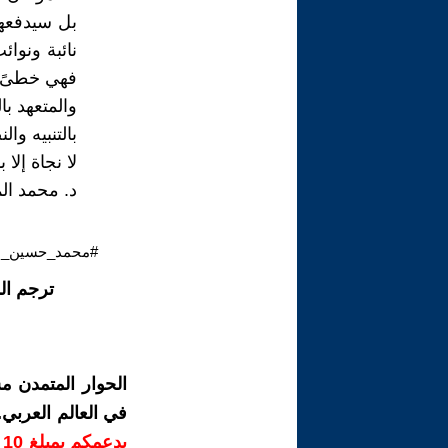
بل سيدفعها
نائبة ونوا
فهي خطىً ي
والمتعهد بال
بالتنبيه وال
لا نجاة إل
د. محمد ا
#محمد_حسين_ال
ترجم ال
الحوار المتمدن م
في العالم العربي
ب