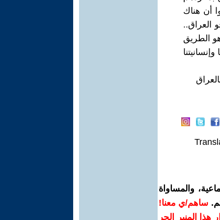
ا أن هناك
 العراق..
هو الطريق
وإنسانيتنا
العراق
Transl
اعية، والمساواة
م.
ساهم/ي معنا!
رار هذا المنبر الحر