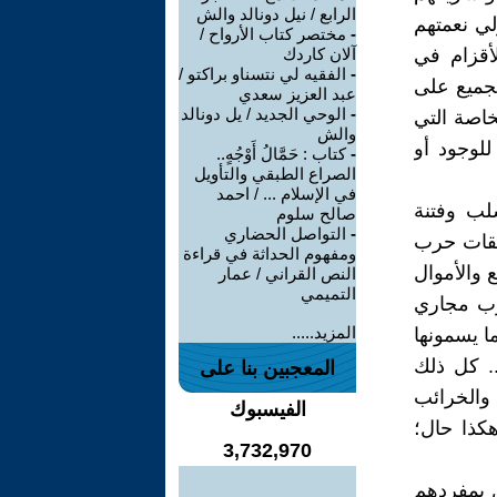
الرابع / نيل دونالد والش
لي نعمتهم
-
مختصر كتاب الأرواح /
لأقزام في
آلان كاردك
-
الفقيه لي نتسناو براكتو /
جميع على
عبد العزيز سعدي
-
الوحي الجديد / يل دونالد
خاصة التي
والش
للوجود أو
-
كتاب : حَمَّالُ أَوْجُهٍ..
الصراع الطبقي والتأويل
في الإسلام ... / احمد
لب وفتنة
صالح سلوم
-
التواصل الحضاري
نفقات حرب
ومفهوم الحداثة في قراءة
 والأموال
النص القراني / عمار
التميمي
رب مجاري
المزيد.....
ا يسمونها
.. كل ذلك
المعجبين بنا على
والخرائب
الفيسبوك
كذا حال؛
3,732,970
ن بمفردهم