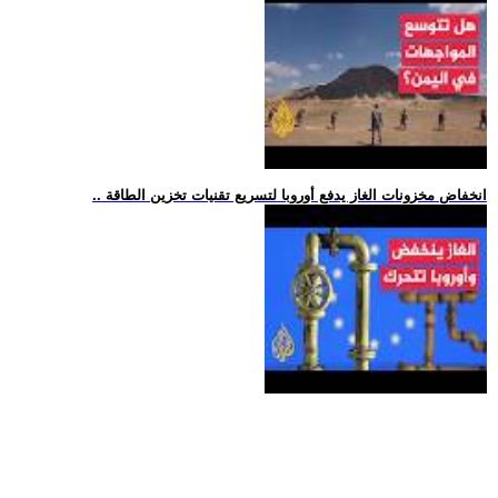
.. انخفاض مخزونات الغاز يدفع أوروبا لتسريع تقنيات تخزين الطاقة