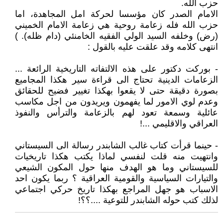
حزب الله.
‏الامام الصدر كان مؤسسا لحركة امل المجاهدة، اما
حزب الله فله زعامة روحية هي زعامة الامام الخميني
(رض) وخلفه السيد الولي الفقيه الخامنئي (دام ظله). )
انتهى كلامه وقد علقت عليه بالقول :
- بوركت دكتور على هذه الالتفاته التاريخية الرائعة ...
الزعامات الدينية تحتاج الى قراءة سير هكذا المجاميع
بصورة دقيقة حتى لا يقعوا بهكذا تغيير فضيح للحقائق
وعدم لوي الامور لما يفهمون ويريدون من اجل مكاسب
عائلية وسمعة تعود لهم بالزعامة والترأس والنفوذ
العراقي والاقليمي ...!
- حينما قرأت كتاب غالب الشابندر رسالة الى السيستاني
وانتهيت منه قلت لنفسي لماذا يكتب هكذا تاريخيات
للسيستاني وما هو الهدف منها حول المكون الشيعي
والتيارات السياسية والقومية العراقية ؟ ربما يكون احد
الاسباب هو جهل المراجع بهكذا تاريخ حركي اجتماعي
لذلك كتب حوله الشابندر للتوعية ....؟؟!