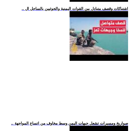
.. اشتباكات وقصف متبادل بين القوات اليمنية والحوثيين بالساحل ال
.. صواريخ ومسيرات تشعل جبهات اليمن وسط مخاوف من اتساع المواجهة