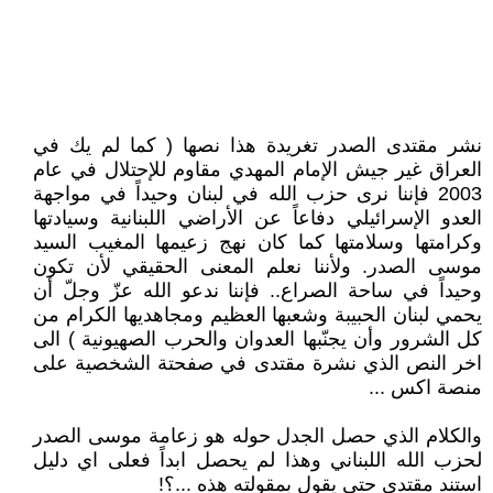
نشر مقتدى الصدر تغريدة هذا نصها ( كما لم يك في
العراق غير جيش الإمام المهدي مقاوم للإحتلال في عام
2003 فإننا نرى حزب الله في لبنان وحيداً في مواجهة
العدو الإسرائيلي دفاعاً عن الأراضي اللبنانية وسيادتها
وكرامتها وسلامتها كما كان نهج زعيمها المغيب السيد
موسى الصدر. ولأننا نعلم المعنى الحقيقي لأن تكون
وحيداً في ساحة الصراع.. فإننا ندعو الله عزّ وجلّ أن
يحمي لبنان الحبيبة وشعبها العظيم ومجاهديها الكرام من
كل الشرور وأن يجنّبها العدوان والحرب الصهيونية ) الى
اخر النص الذي نشرة مقتدى في صفحتة الشخصية على
منصة اكس ...
والكلام الذي حصل الجدل حوله هو زعامة موسى الصدر
لحزب الله اللبناني وهذا لم يحصل ابداً فعلى اي دليل
استند مقتدى حتى يقول بمقولته هذه ...؟!