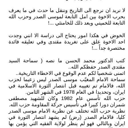
لا نريد ان نرجع الى التاريخ وننقل ما حدث في ما يعرف
بحرب الاخوة بين امل التابعة لموسى الصدر وحزب الله
التابعة للخميني وبعد ذلك للخامنئي ...!
الخوض في هكذا امور يحتاج الى دراسة الا انني وجدت
احد الاخوة علق على تغريدة مقتدى وفي تعليقه فائدة
مختصرة جداً ...!
كتب الدكتور محمد الحسن ما نصه ( سماحة السيد
مقتدى الصدر حفظكم الله..
‏اتمنى شخصيا لكم عدم الوقوع في الاخطاء التاريخية..
‏سماحة الامام المغيّب موسى الصدر ليس زعيما لحزب
الله، فالامام تم تغييبه قبل انتصار الثورة الاسلامية في
ايران، وتحديدا في العام 1978 في الشهر الثامن.
‏حزب الله تأسس عام 1982 وكان للشهيد مصطفى
شمران دورا كبيرا في تأسيس حركة المقاومة حزب الله.
‏نظرية حزب الله تختلف عن نظرية الامام موسى الصدر
كليا، فالامام الصدر (رض) لم يشهد انتصار الثورة في
ايران وبالتالي فهو لم ينظر لولاية الفقيه التي يؤمن بها