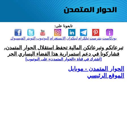
تابعونا على:
بودكاست
بنترست
تيلكرام
لينكدإن
الانستغرام
اليوتيوب
التويتر
الفيسبوك
تبرعاتكم وتبرعاتكن المالية تحفظ استقلال الحوار المتمدن،
فشاركونا في دعم استمرارية هذا الفضاء اليساري الحر
[اشترك في قناة ‫«الحوار المتمدن» على اليوتيوب]
الحوار المتمدن - موبايل
الموقع الرئيسي