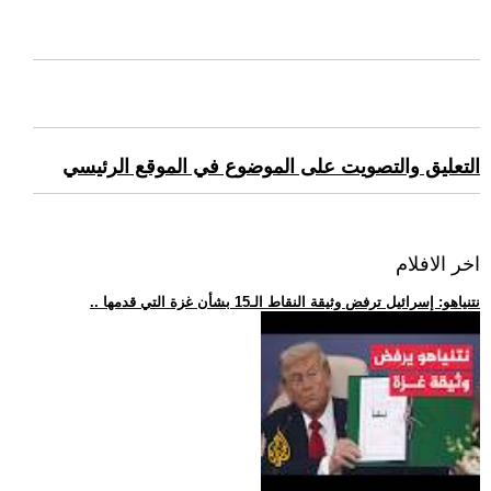
التعليق والتصويت على الموضوع في الموقع الرئيسي
اخر الافلام
.. نتنياهو: إسرائيل ترفض وثيقة النقاط الـ15 بشأن غزة التي قدمها