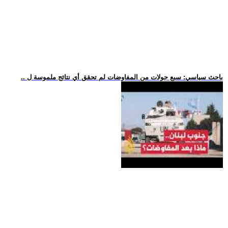
.. باحث سياسي: سبع جولات من المفاوضات لم تحقق أي نتائج ملموسة ل