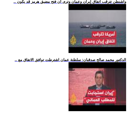
.. واشنطن تترقب اتفاق إيران وعمان وترى أن فتح مضيق هرمز قد يكون
.. الدكتور محمد صالح صدقيان: سلطنة عمان اشترطت توافق الاتفاق مع