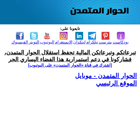
تابعونا على:
بودكاست
بنترست
تيلكرام
لينكدإن
الانستغرام
اليوتيوب
التويتر
الفيسبوك
تبرعاتكم وتبرعاتكن المالية تحفظ استقلال الحوار المتمدن،
فشاركونا في دعم استمرارية هذا الفضاء اليساري الحر
[اشترك في قناة ‫«الحوار المتمدن» على اليوتيوب]
الحوار المتمدن - موبايل
الموقع الرئيسي