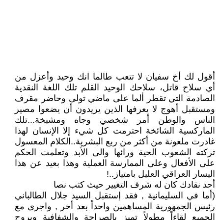
أقول لك أخ سفيان لا تتعب طالما انك وحيد وأعزل من
أي سلاح قاتل، سلاحك الوحيد القلم تلك اللغة النقدية
الصادمة التي تقطر ألما على ماضي تولى وحاضر مقرف
ومستقبل أهوج لا يعرفها الذين يريدون أن يضعوا مصير
الناس والوطن أمر شخصي وجاه ومشيخة...تلك
الماركسية الشائخة احترمت كل شيء إلا الإنسان لهذا
غادرت ملعونة من أكثر من ربع البشرية..الكلام المعسول
تركته الشعوب الحية ورائها والى الأبد وتعلمت الحكم
على الأفعال وعلى الممارسة العملية وهذا بعيد عن هذا
اليسار العراقي العليل بامتياز..!
أحد نقادك كان له شرف التغيير حيث كتب نصا
(أما في السليمانية , فقد إستقبل السيد جلال الطالباني
رئيس الجمهورية المساهمين واحداً بعد أخر , واجرى مع
الجميع لقاءاً مطولاً تميز بالصراحة والشفافية وبروح