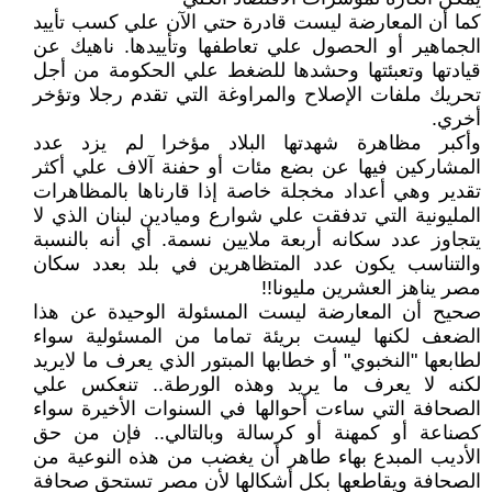
كما أن المعارضة ليست قادرة حتي الآن علي كسب تأييد
الجماهير أو الحصول علي تعاطفها وتأييدها. ناهيك عن
قيادتها وتعبئتها وحشدها للضغط علي الحكومة من أجل
تحريك ملفات الإصلاح والمراوغة التي تقدم رجلا وتؤخر
أخري.
وأكبر مظاهرة شهدتها البلاد مؤخرا لم يزد عدد
المشاركين فيها عن بضع مئات أو حفنة آلاف علي أكثر
تقدير وهي أعداد مخجلة خاصة إذا قارناها بالمظاهرات
المليونية التي تدفقت علي شوارع وميادين لبنان الذي لا
يتجاوز عدد سكانه أربعة ملايين نسمة. أي أنه بالنسبة
والتناسب يكون عدد المتظاهرين في بلد بعدد سكان
مصر يناهز العشرين مليونا!!
صحيح أن المعارضة ليست المسئولة الوحيدة عن هذا
الضعف لكنها ليست بريئة تماما من المسئولية سواء
لطابعها "النخبوي" أو خطابها المبتور الذي يعرف ما لايريد
لكنه لا يعرف ما يريد وهذه الورطة.. تنعكس علي
الصحافة التي ساءت أحوالها في السنوات الأخيرة سواء
كصناعة أو كمهنة أو كرسالة وبالتالي.. فإن من حق
الأديب المبدع بهاء طاهر أن يغضب من هذه النوعية من
الصحافة ويقاطعها بكل أشكالها لأن مصر تستحق صحافة