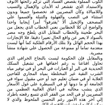
الكوب المملوء بقصص الفساد التي تزكم رائحتها الأنوف
والاستبداد الذي تقشعر له الأبدان والإهمال والتسيب
واللامبالاة وكأن المصريين قد تخصصوا جميعا وبدون
استثناء في النصب والفهلوة والتنبلة وأقسموا علي
المصحف والإنجيل ألا "يقترفوا" أمرا إيجابيا واحدا
والواضح أن كلا الخطابين نعني الخطاب الذي يجعل من
البحر طحينة والخطاب المقابل الذي يلطخ وجه مصر
بالسواد لا يعبر عن واقع الحال تعبيرا دقيقا. فلا الإنجازات
بهذا الحجم الهائل ولا بتلك الأرقام الفلكية كما أنها ليست
منعدمة تماما أو ممنوعة من الحصول علي شهادة منشأ
مصرية.
وبالمقابل فإن الحكومة ليست بالنجاح الخرافي الذي
تحاول اقناعنا به رغم اخفاقها في تشغيل السكك
الحديدية في البر أو العبارات في البحر أو في توفير مياه
الشرب النقية غير المختلطة بمياه المجاري للفاحين
الغلابة أو في ضمان تعليم جيد أو حتي مقبول سواء في
الجامعة أو ما دونها أو في السيطرة علي غول الأسعار
الذي ينشب مخالبه في أعناق الغالبية العظمي من
المصريين أو في الحد من الفقر الذي تتسع رقعته باطراد
إلي آخر هذه الأمور رغم التحسن الملحوظ والذي لا
يمكن انكاره لمؤشرات الاقتصاد الكلي