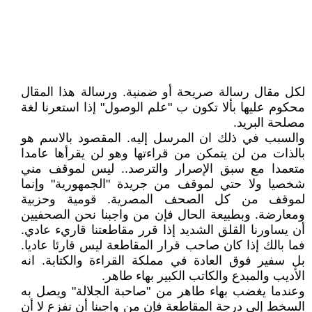
لكل مقال رسالة صريحة أو ضمنية. ورسالة هذا المقال
محكوم عليها بألا تكون ب "علم الوصول" إذا استعرنا لغة
مصلحة البريد.
والسبب في ذلك ان المرسل إليه. المقصود بالاسم هو
بالذات من لن يتمكن من قراءتها وهو لن يقرأها عامدا
متعمدا مع سبق الإصرار والترصد.. ليس لموقف مني
شخصيا ولا حتي لموقف من جريدة "الجمهورية" وإنما
لموقف من كل الصحف المصرية. قومية وحزبية
ومعارضة. وبطبيعة الحال فإن من واجبنا نحن الصحفيين
أن يساورنا القلق الشديد إذا قرر مقاطعتنا قاريء عادي.
فما بالك إذا كان صاحب قرار المقاطعة ليس قارئا عاديا.
بل سفير فوق العادة في مملكة القراءة والكتابة. انه
الأديب والمبدع والكاتب الكبير بهاء طاهر.
وعندما يغضب بهاء طاهر من "صاحبة الجلالة" ويصل به
السخط إلي درجة المقاطعة فإن من واجبنا أن نفزع لا أن