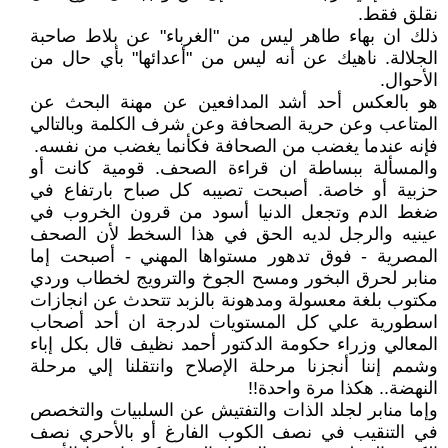
نقلق فقط.
ذلك ان بهاء طاهر ليس من "الغرباء" عن بلاط صاحبة
الجلالة. ناهيك عن أنه ليس من "أعدائها" بأي حال من
الأحوال.
هو بالعكس أحد أشد المدافعين عن مهنة البحث عن
المتاعب وعن حرية الصحافة وعن شرف الكلمة وبالتالي
فإنه عندما يغضب من الصحافة فكأنما يغضب من نفسه.
والمسألة ببساطة ان قراءة الصحف. قومية كانت أو
حزبية أو خاصة. أصبحت تصيبه كل صباح بارتفاع في
ضغط الدم وتجعل الدنيا أسود من قرون الخروب في
عينيه والرجل لديه الحق في هذا السخط لأن الصحف
المصرية - فوق تدهور مستواها المهني - أصبحت إما
منابر لحرق البخور ومسح الجوخ والترويج لخطاب وردي
مكتوب بلغة معسولة ومدهونة بالزبد تتحدث عن انجازات
اسطورية علي كل المستويات لدرجة ان أحد أصحاب
المعالي وزراء حكومة الدكتور أحمد نظيف قال بكل إباء
وشمم إننا أنجزنا مرحلة الإصلاح وانتقلنا إلي مرحلة
النهضة.. هكذا مرة واحدة!!
وإما منابر لجلد الذات والتفتيش عن السلبيات والتخصص
في التنقيب في نصف الكوب الفارغ أو بالأحري نصف