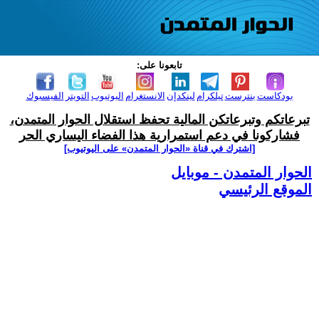
تابعونا على:
بودكاست
بنترست
تيلكرام
لينكدإن
الانستغرام
اليوتيوب
التويتر
الفيسبوك
تبرعاتكم وتبرعاتكن المالية تحفظ استقلال الحوار المتمدن،
فشاركونا في دعم استمرارية هذا الفضاء اليساري الحر
[اشترك في قناة ‫«الحوار المتمدن» على اليوتيوب]
الحوار المتمدن - موبايل
الموقع الرئيسي