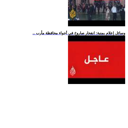
.. وسائل إعلام يمنية: انفجار صاروخ في أجواء محافظة مأرب