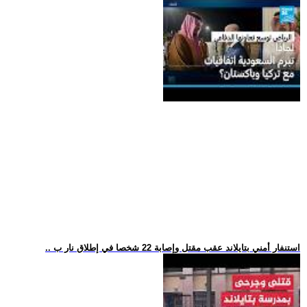
.. استنفار أمني بتايلاند عقب مقتل وإصابة 22 شخصا في إطلاق نار ب