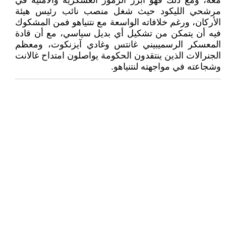
معه، ومع ذلك فهو أبرز الرموز العسكرية والأمنية في
مرشحي الليكود حيث شغل منصب نائب رئيس هيئة
الأركان، ورغم خلافاته الواسعة مع نتنياهو فمن المشكوك
فيه أن يتمكن من تشكيل أي بديل سياسي، مع أن قادة
المعسكر الرسميبيني غانتس وغادي آيزنكوت، ومعظم
الجنرالات الذين ينتقدون الحكومة يواصلون امتداح غالانت
وشجاعته في مواجهته لنتنياهو.