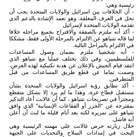
رئيسية وهي:
- أن الخلافات بين اسرائيل والولايات المتحدة يجب أن
تحل في الغرف المغلقة. وهو تعمد الإشادة بالدعم الذي
تقدمه الولايات المتحدة لإسرائيل
- أكد أنه ملتزم بالصفقة والاقتراح بجميع مراحله خلافا
لما قاله نتنياهو عن الالتزام بالمرحلة الأولى فقط، مشككا
في الالتزام بالمراحل التالية.
- أنه شخصيا ملتزم بضمان وصول المساعدات
للفلسطينيين، وفي ذلك يختلف عمليا مع نتنياهو الذي
انتقد قيام الجيش بالإعلان عن هدنة تكتيكية لهذه الغرض،
وصمت تماما عن قطع طريق المساعدات من قبل
المتطرفين.
- أكد تطابق رؤية اسرائيل والولايات المتحدة بشأن
مستقبل قطاع غزة، وهذا ما لم يرد إلا بشكل متقطع
ومجتزأ في تصريحات نتنياهو ، كما أن غالانت أعاد التذكير
بمقترحه عن "الجزر أو الفقاعات الإنسانية" الذي وافق
نتنياهو على تمريره لكنه بعد أيام قليلة ما لبث أن أعلن
أنه فاشل.
خلال زيارته حرص غالانت على مهمته الرئيسية وهي
البحث في إمدادات السلاح والتحديات على الجبهة