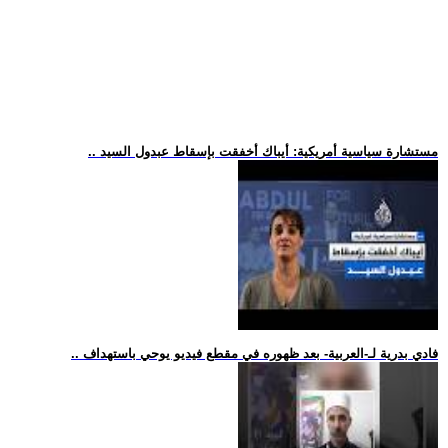
.. مستشارة سياسية أمريكية: أيباك أخفقت بإسقاط عبدول السيد
.. فادي بدرية لـ-العربية- بعد ظهوره في مقطع فيديو يوحي باستهداف