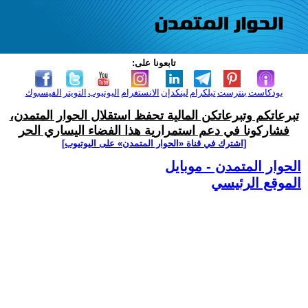
تابعونا على:
بودكاست
بنترست
تيلكرام
لينكدإن
الانستغرام
اليوتيوب
التويتر
الفيسبوك
تبرعاتكم وتبرعاتكن المالية تحفظ استقلال الحوار المتمدن،
فشاركونا في دعم استمرارية هذا الفضاء اليساري الحر
[اشترك في قناة ‫«الحوار المتمدن» على اليوتيوب]
الحوار المتمدن - موبايل
الموقع الرئيسي