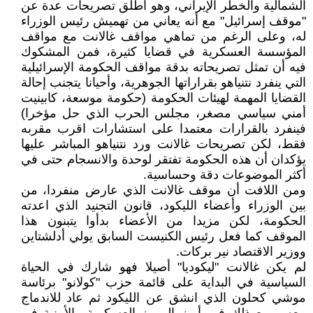
الشمالية والخطر الإيراني، وهو أطلق تصريحات عدة عن
"موقف إسرائيل" مع أنه يعاني من تهميش رئيس الوزراء
له، وعلى الرغم من تماهي مواقف غالانت مع مواقف
المؤسسة العسكرية في قضايا كثيرة، فمن المشكوك
فيه أن تمثل تصريحاته بدقة مواقف الحكومة الإسرائيلية
التي ينفرد نتنياهو بقراراتها الجوهرية، وأحيانا يتجنب إحالة
القضايا المهمة لهيئات الحكومة (حكومة موسعة، كابينيت
أمني سياسي مصغر، مجلس الحرب الذي حل مؤخرا)
فينفرد بالقرارات معتمدا على استشارات اقرب مقربه
فقط، لكن تصريحات غالانت ورد نتنياهو المباشر عليها
يؤكدان أن هذه الحكومة تفتقر لوحدة والانسجام حتى في
أكثر الموضوعات دقة وحساسية.
ومن اللافت أن موقف غالانت الذي عارض منفردا، من
بين الوزراء وأعضاء الليكود، قانون التجنيد الذي اعدته
الحكومة، لكن مزيدا من الأعضاء بدأوا يتبنون هذا
الموقف كما فعل رئيس الكنيست السابق يولي أدلشتاين
ووزير الاقتصاد نير بركات.
لم يكن غالانت "ليكوديا" أصيلا فهو شارك في الحياة
السياسية في البداية على قائمة حزب "كولانو" برئاسة
موشي كحلون الذي انشق عن الليكود ثم عاد للاندماج