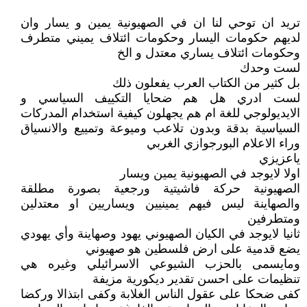
تريد ان توحي لنا ان في الصهيونية يمين و يسار وان
لديهم حكومات اليسار وحكومات ائتلاف يميني متطرف
وحكومات ائتلاف يساري معتدل و الخ
لست وحدك
بل كثير من الكتاب العرب يفعلون ذلك
لست ادري هل هم ضحايا التكييف السياسي و
الايديولوجي للغة ام هم يجهلون كيفية استخدام المدركات
السياسية بدقة وبدون تلاعب وميوعة وتمييع والانسياق
وراء الاعلام البورجوازي الغربي
ياعزيزي
اولا لايوجد في الصهيونية يمين ويسار
الصهيونية حركة فاشيتية ورجعية بصورة مطلقة
والصهاينة ليس فيهم يمينيين ويساريين او معتدلين
ومتطرفين
ثانيا لايوجد في الكيان الصهيوني يهود وصهاينة وأي يهودي
يضع قدمية على ارض فلسطين هو صهيوني
ومايسمى بالحزب الشيوعي الاسرائيلي وغيره هي
تنظيمات على احسن تقدير ديكورية مزيفة
كفى ضحكا على عقول الناس الغلابة وكفى ابتذالا وركضا