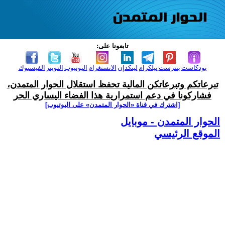
تابعونا على:
بودكاست
بنترست
تيلكرام
لينكدإن
الانستغرام
اليوتيوب
التويتر
الفيسبوك
تبرعاتكم وتبرعاتكن المالية تحفظ استقلال الحوار المتمدن،
فشاركونا في دعم استمرارية هذا الفضاء اليساري الحر
[اشترك في قناة ‫«الحوار المتمدن» على اليوتيوب]
الحوار المتمدن - موبايل
الموقع الرئيسي