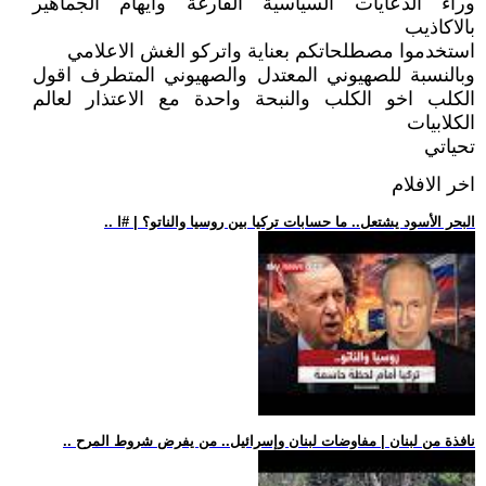
وراء الدعايات السياسية الفارغة وايهام الجماهير
بالاكاذيب
استخدموا مصطلحاتكم بعناية واتركو الغش الاعلامي
وبالنسبة للصهيوني المعتدل والصهيوني المتطرف اقول
الكلب اخو الكلب والنبحة واحدة مع الاعتذار لعالم
الكلابيات
تحياتي
اخر الافلام
.. البحر الأسود يشتعل.. ما حسابات تركيا بين روسيا والناتو؟ | #ا
.. نافذة من لبنان | مفاوضات لبنان وإسرائيل.. من يفرض شروط المرح