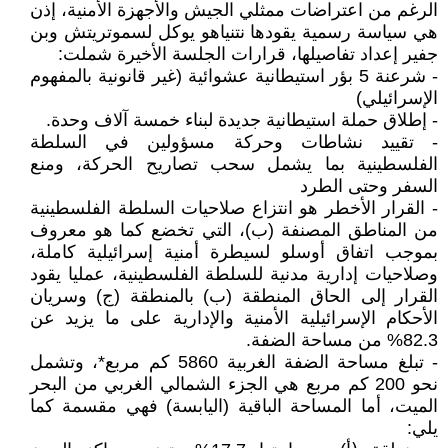
الرغم من اعتراضات ممثلي الجيش والأجهزة الأمنية، إذن
هي سياسة رسمية يقودها نتنياهو يوكل لسموتريتش وبن
جفير إعداد تفاصيلها، قرارات الجلسة الأخيرة شملت:
- شرعنة 5 بؤر استيطانية عشوائية (غير قانونية بالمفهوم
الإسرائيلي)
- إطلاق حملة استيطانية جديدة لبناء خمسة آلاف وحدة.
- تقييد نشاطات وحركة مسؤولين في السلطة
الفلسطينية بما يشمل سحب تصاريح الحركة، ومنع
السفر وحتى الطرد
- القرار الأخطر هو انتزاع صلاحيات السلطة الفلسطينية
من المناطق المصنفة (ب)، التي تخضع كما هو معروف
بموجب اتفاق أوسلو لسيطرة أمنية إسرائيلية كاملة،
وصلاحيات إدارية مدنية للسلطة الفلسطينية، عمليا يقود
القرار إلى الحاق المنطقة (ب) بالمنطقة (ج) وسريان
الأحكام الإسرائيلية الأمنية والإدارية على ما يزيد عن
82.3% من مساحة الضفة.
- تبلغ مساحة الضفة الغربية 5860 كم مربع*، وتشمل
نحو 200 كم مربع هي الجزء الشمالي الغربي من البحر
الميت، أما المساحة الباقية (اليابسة) فهي مقسمة كما
يلي: