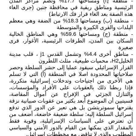
- منطقة (ِأ) ومساحتها 17.7% وتضم مراكز المدن
الرئيسية ومناطق ريفية في محافظة جنين (جرى الغاء
هذه الصفة بعد الغاء قرار فك الارتباط)
- منطقة (ب) ومساحتها 18.3% من الضفة وهي معظم
البلدات والقرى الكبيرة والمتوسطة
- منطقة (ج) ومساحتها 59.6% وهي المناطق الخالية
السكان بين المدن، الطرقات الرئيسية، الأغوار، قرى
صغيرة
- مناطق أخرى 4.4% وتشمل القدس j1 ، قلب مدينة
الخليلH2، محميات طبيعية، مثلث اللطرون
القرار الإسرائيلي سيقود عمليا إلى حشر السلطة وحصر
صلاحياتها المحدودة اصلا في المنطقة (أ) التي لا تسلم
هي الأخرى من اجتياحات وتدخلات إسرائيلية متكررة،
فإذا ربطنا ذلك بالعقوبات على الأفراد والمؤسسات،
والتنازل الجزئي في الإفراج عن أموال المقاصة،
فسيتبين أن الموضوع أبعد بكثير من عقوبات صبيانية نزقة
يقترحها سموتريتشن بل هي تعبر عن الدور الذي تدفع
إسرائيل السلطة إليه: سلطة ضعيفة خاضعة، أضعف من
أن تعترض على السياسات الإسرائيلية، وقوية فقط
بالمقدار الذي يمكنها من القيام بالدور الأمني والسياسي
المطلوب والذي لا تناقض مع مخططات إسرائيل.