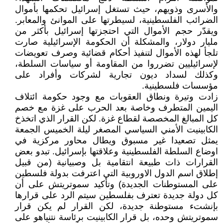
والأسرى وذويهم، حيث تستغل إسرائيل تحكمها بأموال
الضرائب الفلسطينية، لسيطرتها على الموانئ والمعابر.
ويقدّر حجم الأموال التي احتجزتها إسرائيل بأكثر من
مليار دولار، والمشكلة أن الحكومة الإسرائيلية صارت
تلجأ لهذه الأموال لتنفيذ أحكام قضائية وصرف تعويضات
لإسرائيليين تضرروا من المقاومة أو سياسات السلطة،
وكذلك لسداد ديون تجارية لشركات وأفراد على
مؤسسات فلسطينية.
زادت وتيرة ونطاق العقوبات مع وجود حكومة ائتلاف
اليمين المتطرف وخاصة بعد الحرب على غزة مع خصم
كل المبالغ المخصصة لقطاع غزة. لكن القرار الذي اتخذخ
الكابينيت الأمني السياسي المصغر ليلة الخميس الجمعة
يمثل تصعيدا غير مسبوق ويطال محاور مركزية في
اوضاع السلطة الفلسطينية وعلاقتها بإسرائيل. تبدو بعض
القرارات ذات طبيعة انتقامية بل وصبيانية (من قبيل
إطلاق اسم الدول الاوروبية التي اعترفت بدولة فلسطين
على المستوطنات الجديدة) وتأكيد سموتريتش على أن
كل دولة جديدة تعترف بفلسطين سيتم الرد على قرارها
بإنشتء مستوطنة جديدة، لكن القرار لم يكن قرار
سموتريتش وحده، بل قرار الكابينيت برئاسة نتنياهو على