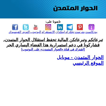
تابعونا على:
بودكاست
بنترست
تيلكرام
لينكدإن
الانستغرام
اليوتيوب
التويتر
الفيسبوك
تبرعاتكم وتبرعاتكن المالية تحفظ استقلال الحوار المتمدن،
فشاركونا في دعم استمرارية هذا الفضاء اليساري الحر
[اشترك في قناة ‫«الحوار المتمدن» على اليوتيوب]
الحوار المتمدن - موبايل
الموقع الرئيسي