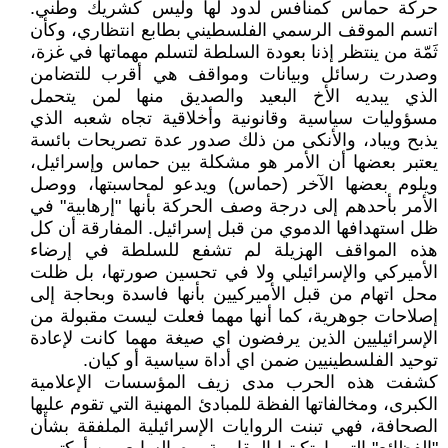
حركة حماس كمنافس لدود لها وليس كشريك وطني.
اتسم الموقف الرسمي الفلسطيني بطابع انتظاري، وكأن
ثَمّة من ينتظر إذنا بعودة السلطة لتسلم مهماتها في غزة،
وصدرت رسائل وبيانات ومواقف هي أقرب للتضامن
الذي يبديه الأخ البعيد والصديق منها لمن يتحمل
مسؤوليات سياسية وقانونية وأخلاقية تجاه شعبه الذي
يذبح ويباد، والأنكى من ذلك صدور عدة تصريحات بائسة
يعتبر بعضها أن الأمر هو مشكلة بين حماس وإسرائيل،
ويلوم بعضها الآخر (حماس) ويدعو لمحاسبتها، ووصل
الأمر بأحدهم إلى درجة وصف الحركة بأنها "إرهابية" في
ظل استهدافها الدموي من قبل إسرائيل. المفارقة أن كل
هذه المواقف الهزيلة لم تشفع للسلطة في إرضاء
الأميركي والإسرائيلي ولا في تحسين صورتها، بل ظلت
محل اتهام من قبل الأميركيين بأنها فاسدة وبحاجة إلى
إصلاحات جوهرية، كما أنها مهما فعلت ليست مقبولة من
الإسرائيليين الذين يرفضون اي صيغة مهما كانت لإعادة
توحيد الفلسطينيين ضمن اي أداة سياسية أو كيان.
كشفت هذه الحرب مدى زيف المؤسسات الإعلامية
الكبرى، ومخالفاتها الفظة للمبادئ المهنية التي تقوم عليها
الصحافة، فهي تبنت الروايات الإسرائيلية الملفقة بشأن