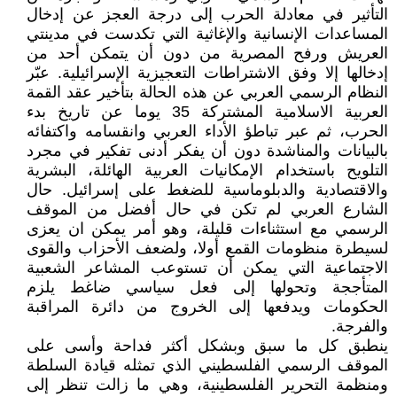
التأثير في معادلة الحرب إلى درجة العجز عن إدخال
المساعدات الإنسانية والإغاثية التي تكدست في مدينتي
العريش ورفح المصرية من دون أن يتمكن أحد من
إدخالها إلا وفق الاشتراطات التعجيزية الإسرائيلية. عبّر
النظام الرسمي العربي عن هذه الحالة بتأخير عقد القمة
العربية الاسلامية المشتركة 35 يوما عن تاريخ بدء
الحرب، ثم عبر تباطؤ الأداء العربي وانقسامه واكتفائه
بالبيانات والمناشدة دون أن يفكر أدنى تفكير في مجرد
التلويح باستخدام الإمكانيات العربية الهائلة، البشرية
والاقتصادية والدبلوماسية للضغط على إسرائيل. حال
الشارع العربي لم تكن في حال أفضل من الموقف
الرسمي مع استثناءات قليلة، وهو أمر يمكن ان يعزى
لسيطرة منظومات القمع أولا، ولضعف الأحزاب والقوى
الاجتماعية التي يمكن أن تستوعب المشاعر الشعبية
المتأججة وتحولها إلى فعل سياسي ضاغط يلزم
الحكومات ويدفعها إلى الخروج من دائرة المراقبة
والفرجة.
ينطبق كل ما سبق وبشكل أكثر فداحة وأسى على
الموقف الرسمي الفلسطيني الذي تمثله قيادة السلطة
ومنظمة التحرير الفلسطينية، وهي ما زالت تنظر إلى