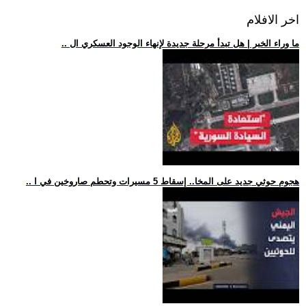
اخر الافلام
.. ما وراء الخبر | هل تبدأ مرحلة جديدة لإنهاء الوجود العسكري ال
.. هجوم حوثي جديد على المخا.. إسقاط 5 مسيرات وتحطم صاروخين في ا