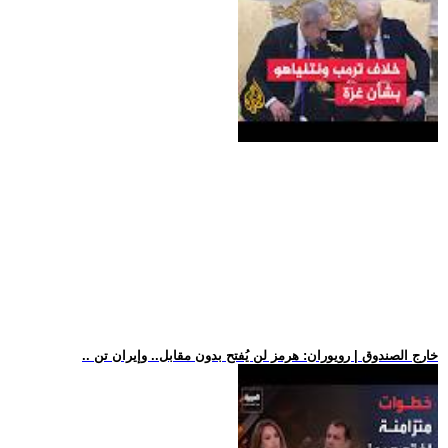
.. خارج الصندوق | رويوران: هرمز لن يُفتح بدون مقابل.. وإيران تن