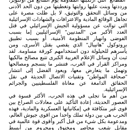
"الفظائع" التي ارتكبتها المقاومة يوم السابع من أوكتوبر،
ورددتها وبنت عليها روايتها وتغطيتها من دون الحد الأدنى
من وسائل التحقق والتوثيق، لا بل ظلت مصرة على
تجاهل الوقائع المادية والاعترافات والشهادات الإسرائيلية
التي توالت عن مسؤولية الجيش الإسرائيلي في قتل
العدد الأكبر من "المدنيين" الإسرائيليين إما بسبب
الفوضى وانهيار المنظومة الأمنية، أو بسبب تطبيق
بروتوكول "هانيبال" الذي يقضي بقتل الأسرى، ومن
يأسرهم للحيلولة دون استخدامهم كورقة مساومة. لقد
ثبت أن وسائل الإعلام الغربية الكبرى تتبع مصالح مالكيها
ومراكز القرار في الغرب، فتنشر ما ينسجم ومصالحها
وتهمل ما يتعارض معها، ويعود الفضل إلى انتشار
"صحافة المواطن" وتقنيات الاتصال الحديثة في نقل
الحقائق الدامغة عن معاناة الفلسطينيين والجرائم
الإسرائيلية.
من أهم ما تجلى في هذه الحرب، الأكثر قسوة في
العصور الحديثة، إعادة التأكيد على معادلات الصراع بين
قوى غير متكافئة في إمكانياتها العسكرية والمادية، فهذه
الحرب هي بين دولة تملك واحدا من اقوى جيوش العالم،
ومدعومة بكل شيء من قبل أكبر وأقوى قوة عالمية في
مقابل شعب محاصر ومخنوق ومحروم من أبسط