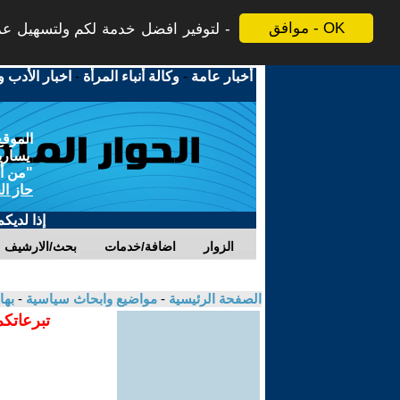
موافق - OK
لتوفير افضل خدمة لكم ولتسهيل عملي
أخبار عامة
-
وكالة أنباء المرأة
-
اخبار الأدب و
الموقع
يسارية
"من أج
حاز ال
إذا لديك
الزوار
اضافة/خدمات
بحث/الارشيف
الصفحة الرئيسية
-
مواضيع وابحاث سياسية
-
بها
تبرعاتكم