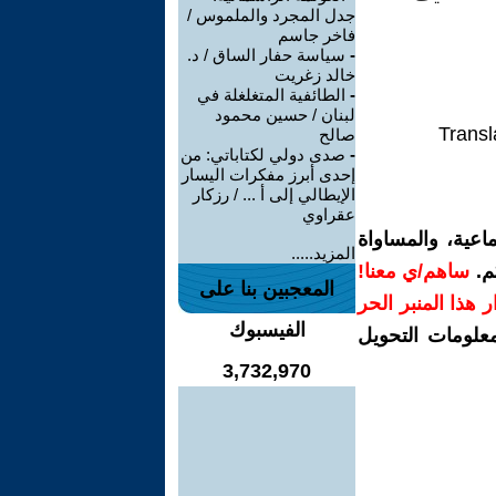
جدل المجرد والملموس /
فاخر جاسم
-
سياسة حفار الساق / د.
خالد زغريت
-
الطائفية المتغلغلة في
لبنان / حسين محمود
Transl
صالح
-
صدى دولي لكتاباتي: من
إحدى أبرز مفكرات اليسار
الإيطالي إلى أ ... / رزكار
عقراوي
اعية، والمساواة
المزيد.....
م.
ساهم/ي معنا!
المعجبين بنا على
رار هذا المنبر الحر
الفيسبوك
معلومات التحويل
3,732,970