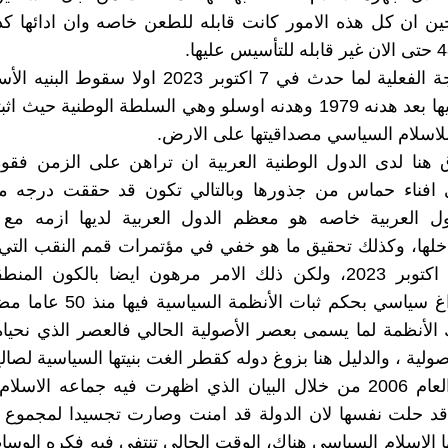
ن ان كل هذه الامور كانت قابله للطعن خاصه وان ادائها ك
ولكن النتيجة الفعلية لما حدث في 7 اكتوبر 2023 اولا سق
ارتكزوا عليها بعد هدنه 1979 وهدنه اوسلو وهي السلطة الوطنية ح
اسلام السياسي مصداقيتها على الارض.
 هنا لدى الدول الوطنية العربية ان تراهن على الزمن فقو
 افناء حماس من جذورها وبالتالي تكون قد حققت درجه 
ول العربية خاصه هو معظم الدول العربية لديها ازمه مع ا
اخلها، وكذلك تحقيق ما هو خفي في مؤتمرات قمم النقب الت
قبل سبعه اكتوبر 2023، ولكن ذلك الامر مرهون ايضا بالكون الم
منطقه فراغ سياسي بحكم ثبات الأنظم
 الأنظمة لما يسمى بعصر الأصولية الحالي فالعصر الذي نحي
صولية ، والدليل هنا بزوغ دوله كقطر الغت بنيتها السياسية لصال
الإسلامية العام 2006 من خلال البيان الذي اظهرت فيه جماعه الا
 قد حلت نفسها لان الدولة قد امنت وصارت تجسيدا لمجموع ا
ا الاسلام السياسي هناك، الوقت الحالي تنتفي فيه فكره الوس