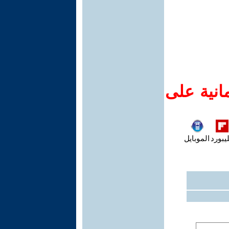
انية على
يبورد
الموبايل