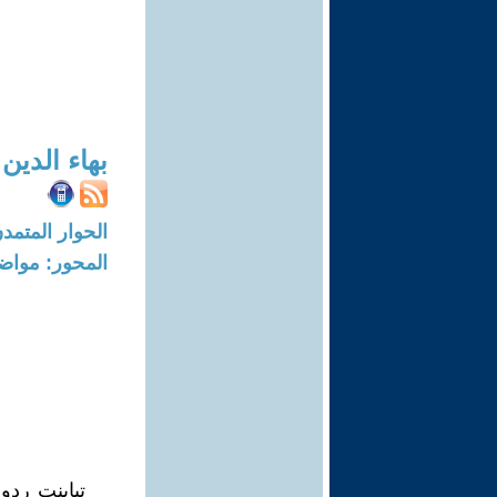
بهاء الدين
الحوار المتمدن-العدد: 8011 - 24
المحور: مواض
تباينت ردو