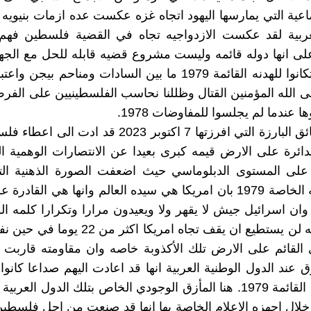
ماعية التي يمارسها اليهود اتجاه غزه عكست عده ازمات بنيويه 
لعربية لقد عكست الازدواجيه تجاه في القضية فلسطين فهم
 انها دوله قائمه وليست مشروع قضيه قابله للحل مع الجها
وكأنهم استكانوا للهدنه القائمة 1979 ما بين السادات ومناحم بي
فى الله المؤمنين القتال وظللنا نحاسب الفلسطينيين على الفر
ا عندما لم يجلسوا للمفاوضات 1978.
ولكن الحقائق البارزة التي افرزتها 7 اكتوبر 2023 قد اد
دائرة على الارض قيمه كبرى بعيدا عن الانتصارات الوهمية ال
 على المستوى الدبلوماسي حيث اضعفت الصورة الذهنية ال
دعاه الهدنه الخاصة 1979 بان امريكا هي سيده العالم وانها هي القا
 وان اسرائيل جيش لا يقهر ولا ويعيدون مرارا وتكرارا كلمه ال
السادات انه لن يستطيع ان يقف تجاه امريكا اكثر 
القائم على الارض تلك الأكذوبة خاصه وان مقاومته قاربت 
 عند الدول الوطنية العربية انها قد اعادت اليهم صداعا كانوا 
بتلك الهدنه القائمة 1979. هنا المأزق الوجودي الخاص بتلك الدول الع
لال اجهزه الاعلام الخاصة بها انها قد صنعت من اجل فلسطين