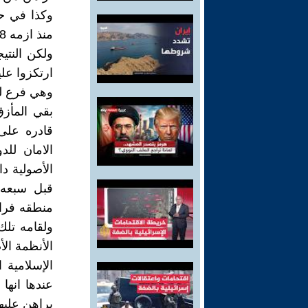
وكذا في حي
منذ ازمه 48 حتى الان غير قابله للتأسيس عليها.
وهي فرع لل
بقي المأزق
قادره على
الامان للد
الأصولية د
ولقامه تلك
الأنظمة الأ
عندها انها
يراهن عليه