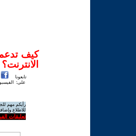
كيف تدعم-
الانترنت؟
تابعونا
على:
الفيسب
رأيكم مهم للج
للاطلاع وإضافة
تعليقات الف