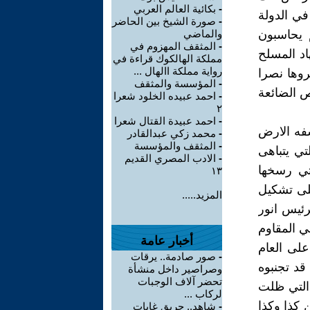
-
بكائية العالم العربي
في الدولة
-
صورة الشيخ بين الحاضر
 يحاسبون
والماضي
-
المثقف المهزوم في
د المسلح
مملكة الهالكوك قراءة في
رواية مملكة االهال ...
جن واعتبروها نصرا
-
المؤسسة والمثقف
ص الضائعة
-
احمد عبيده الخلود شعرا
٢
-
احمد عبيدة القتال شعرا
ت الى اعطاء فلسفه الارض
-
محمد زكي عبدالقادر
-
المثقف والمؤسسة
تي يتباهى
-
الادب المصري القديم
تي رسخها
١٣
درة على تشكيل
المزيد.....
رئيس انور
من 22 يوما في حين نفي المقاوم
أخبار عامة
على العام
-
صور صادمة.. يرقات
قد تجنبوه
وصراصير داخل منشأة
تحضر آلاف الوجبات
ربية التي ظلت
لركاب ...
 كذا وكذا
-
شاهد.. حريق غابات