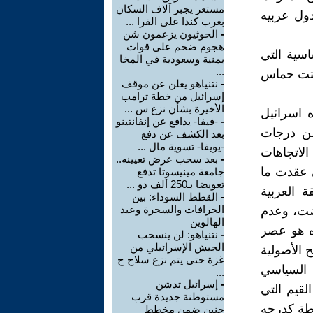
مستعر يجبر آلاف السكان
دول عربيه
بغرب كندا على الفرا ...
-
الحوثيون يزعمون شن
هجوم ضخم على قوات
وط البنيه الأساسية التي
يمنية وسعودية في المخا
...
يث اثبتت حماس
-
نتنياهو يعلن عن موقف
إسرائيل من خطة ترامب
الأخيرة بشأن نزع س ...
ه اسرائيل
-
-فيفا- يدافع عن إنفانتينو
من درجات
بعد الكشف عن دفع
-يويفا- تسوية مال ...
لاتجاهات
-
بعد سحب عرض تعيينه..
ي عقدت ما
جامعة مينيسوتا تدفع
تعويضا بـ250 ألف دو ...
نطقة العربية
-
القطط السوداء: بين
الخرافات والسحرة وعيد
ة السياسية فيها منذ 50 عاما مضت، وعدم
الهالوين
اه هو عصر
-
نتنياهو: لن ينسحب
الجيش الإسرائيلي من
ح الأصولية
غزة حتى يتم نزع سلاح ح
سلام السياسي
...
-
إسرائيل تدشن
لقيم التي
مستوطنة جديدة قرب
اطة كدرجه
جنين ضمن مخطط