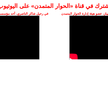
شترك في قناة «الحوار المتمدن» على اليوتيوب
ز، عضو هيئة إدارة الحوار المتمدن
في رحيل شاكر الناصري، أحد مؤسسي 