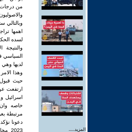
من درجات ا
والاصوليون
وبالتالي س
اهمها تراج
لسده الحكم
والنتيجة 
السياسي في
لديها وهي 
وهذا الامر
حيث قبول 
ارتفعت عن 
اسرائيل و
خاصه وان 
مرتبطة بعو
المزيد.....
2023 