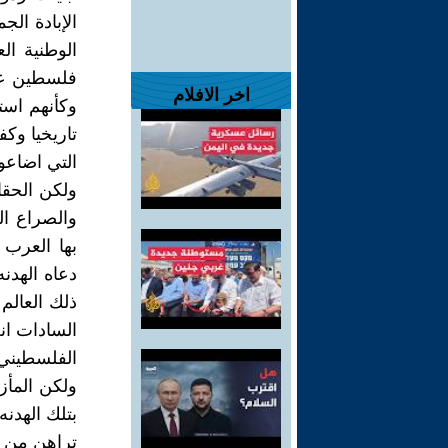
الإبادة الج
الوطنية ا
فلسطين على
اخر الافلام
تاريخيا وك
التي اضاعوه
والصراع ال
بها العرب
ذلك العالم
الفلسطيني 
ولكن المأزق
تراهن من خ