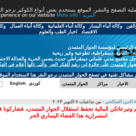
ة التصفح والنشر، الموقع يستخدم بعض أنواع الكوكيز نرجو النق
More info - المزيد
experience on our website
الفن
-
وكالة أنباء اليسار
-
وكالة أنباء العلمانية
-
وكالة أنباء العمال
-
وكا
الاقتصاد
-
اخبار الطب والعلوم
 الرئيسي لمؤسسة الحوار المتمدن
، علمانية، ديمقراطية، تطوعية وغير ربحية
ل مجتمع مدني علماني ديمقراطي حديث يضمن الحرية والعدالة الاجتم
حوار المتمدن على جائزة ابن رشد للفكر الحر والتى نالها أعلام في الفك
م مشاكل تقنية في تصفح الحوار المتمدن نرجو النقر هنا لاستخدام الموقع
كوردي
English
الاخبار
مراكز
الحوار المتمدن
ء الدين الصالحي
- من تداعيات ٧ اكتوبر ٢٠٢٣
 وتبرعاتكن المالية تحفظ استقلال الحوار المتمدن، فشاركونا 
استمرارية هذا الفضاء اليساري الحر