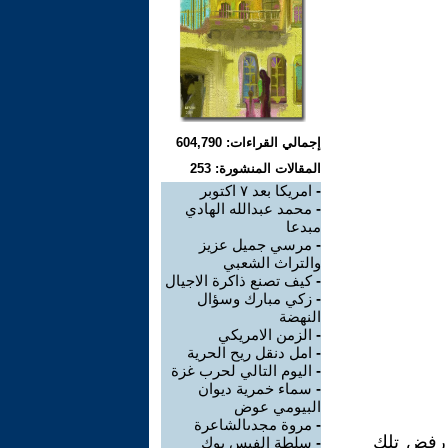
إجمالي القراءات: 604,790
المقالات المنشورة: 253
-
امريكا بعد ٧ اكتوبر
-
محمد عبدالله الهادي
مبدعا
-
مرسي جميل عزيز
والتراث الشعبي
-
كيف تصنع ذاكرة الاجيال
-
زكي مبارك وسؤال
النهضة
-
الزمن الامريكي
-
امل دنقل ريح الحرية
-
اليوم التالي لحرب غزة
-
سماء خمرية ديوان
البيومي عوض
-
مروة مجدىالشاعرة
 رفض تلك
-
سلطة الفيس بوك