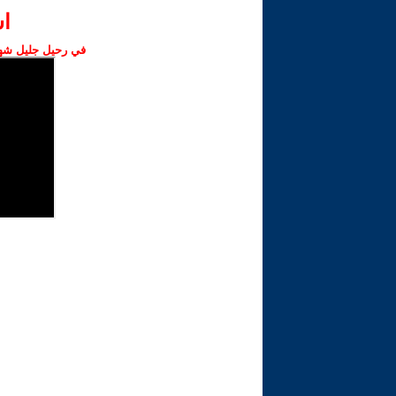
ا‫
في رحيل جليل شهبا