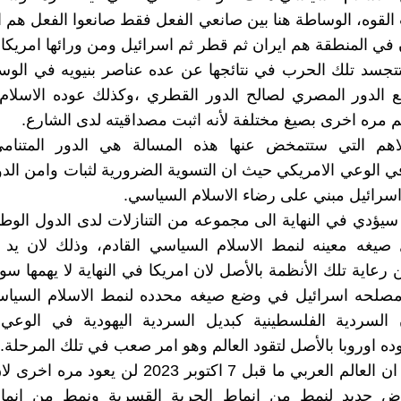
لقوه، الوساطة هنا بين صانعي الفعل فقط صانعوا الفعل هم ا
 في المنطقة هم ايران ثم قطر ثم اسرائيل ومن ورائها امريكا.
تتجسد تلك الحرب في نتائجها عن عده عناصر بنيويه في الو
ع الدور المصري لصالح الدور القطري ،وكذلك عوده الاسلام
 مره اخرى بصيغ مختلفة لأنه اثبت مصداقيته لدى الشارع.
الاهم التي ستتمخض عنها هذه المسالة هي الدور المتنامي
 الوعي الامريكي حيث ان التسوية الضرورية لثبات وامن الدولة
اسرائيل مبني على رضاء الاسلام السياسي.
 سيؤدي في النهاية الى مجموعه من التنازلات لدى الدول الوطني
صيغه معينه لنمط الاسلام السياسي القادم، وذلك لان يد ا
رعاية تلك الأنظمة بالأصل لان امريكا في النهاية لا يهمها 
مصلحه اسرائيل في وضع صيغه محدده لنمط الاسلام السياسي
السردية الفلسطينية كبديل السردية اليهودية في الوعي ا
ده اوروبا بالأصل لتقود العالم وهو امر صعب في تلك المرحلة.
مخاض جديد لنمط من انماط الحرية القسرية ونمط من انما