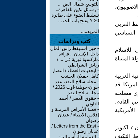
للتوسع شمال الض ...
لاصوليون،
-
رسائل بكين للقاهرة..
تسليط الضوء على طائرة
Y-20 يفتح باب الت ...
سط العربي
المزيد.....
 السياسي
كتب ودراسات
-
حين استيقظ رأس المال
 للاسلام
داخل الإنسان .. قراءة
 المتبناة
ماركسية ثورية في ... /
رياض الشرايطي
-
ابجديات العطاء / انتصار
ة العربية
كامل جفلان الخشت
-
مجلة سلاح النقد، عدد
مريكا قد
جوان-جويلية-اوت 2026 /
سوى مصلحه
مجلة سلاح النقد
-
حقوق العصر / أحمد
 القادم.
التاوتي
-
قصة الأمراض المزمنة و
لأمريكية
إفلاس الأطباء / عدنان
رضوان
Letters from the East /
-
دعونا نؤكد ان العالم العربي ما قبل 7 اكتوبر 2023 لن يعود مره اخرى لان 7 اكتوبر
عدنان رضوان
ط التكيف
-
العولمة الرأسمالية: