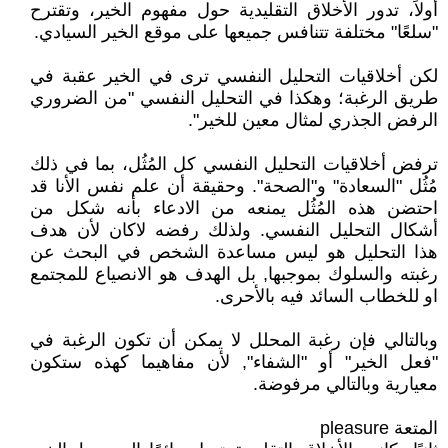
أولاً، تدور الأخلاق التقليدية حول مفهوم الخير، وتقترح
"سلعًا" مختلفة تتنافس جميعها على موقع الخير السيادي.
لكن أخلاقيات التحليل النفسي ترى في الخير عقبة في
طريق الرغبة؛ وهكذا في التحليل النفسي "من الضروري
الرفض الجذري لمثال معين للخير".
ترفض أخلاقيات التحليل النفسي كل المُثُل، بما في ذلك
مُثُل "السعادة" و"الصحة". وحقيقة أن علم نفس الأنا قد
احتضن هذه المُثُل يمنعه من الادعاء بأنه شكل من
أشكال التحليل النفسي. ولذلك رفضه لاكان لأن هدف
هذا التحليل هو ليس مساعدة الشخص في البحث عن
رغبته والسلوك بموجبها, بل الهدف هو الانصياع للمجتمع
او للخطاب السائد فيه بالأحرى.
وبالتالي فإن رغبة المحلل لا يمكن أن تكون الرغبة في
"فعل الخير" أو "الشفاء", لأن مفاهيما كهذه ستكون
معيارية وبالتالي مرفوضة.
المتعة pleasure