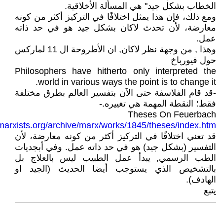
الخطاب بشكل جيد" هي المسألة الأخلاقية.
ومع ذلك، فإن هذا يمثل اختلافًا في التركيز أكثر من كونه
معارضة، لأن تحدث لاكان بشكل جيد هو في حد ذاته
عمل.
وهذا , من وجهة نظر لاكان, ان الأطروحة ال 11 لماركس
حول فيورباخ
Philosophers have hitherto only interpreted the
world in various ways the point is to change it.
-قد قام الفلاسفة حتى الآن بتفسير العالم بطرق مختلفة
فقط؛ النقطة المهمة هي تغييره.-
Theses On Feuerbach
marxists.org/archive/marx/works/1845/theses/index.htm
قد تعني اختلافًا في التركيز أكثر من كونه معارضة، لأن
التفسير (بشكل جيد) هو في حد ذاته عمل. وفي أبجديات
الطب الرسمي, يبدأ عمل الطبيب ليس بالعلاج بل
بالتشخيص الذي يستوجب أيضا الحديث (الجيد او
الهادف).
يتبع