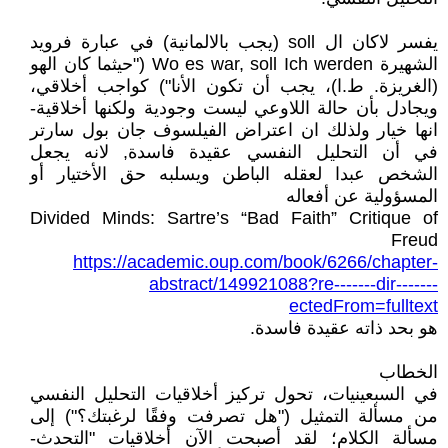
يفسر لاكان ال soll (يجب بالالمانية) في عبارة فرويد
الشهيرة Wo es war, soll Ich werden ("حيثما كان الهو
(الغريزة. ط.ا)، يجب أن تكون الأنا") كواجب أخلاقي،
ويجادل بأن حالة اللاوعي ليست وجودية ولكنها أخلاقية-
انها خيار ولذلك ان اعتراض الفيلسوف جان بول سارتر
في أن التحليل النفسي عقيدة فاسدة, لانه يجعل
الشخص عبدا لعقله الباطن ويسلبه حق الأختيار أو
المسؤولية عن أفعاله
Divided Minds: Sartre’s “Bad Faith” Critique of
Freud
https://academic.oup.com/book/6266/chapter-
abstract/149921088?re-------dir-------
ectedFrom=fulltext
هو بحد ذاته عقيدة فاسدة.
الخطاب
في السبعينيات، تحول تركيز أخلاقيات التحليل النفسي
من مسألة التمثيل ("هل تصرفت وفقًا لرغبتك؟") إلى
مسألة الكلام؛ لقد أصبحت الآن أخلاقيات "التحدث-