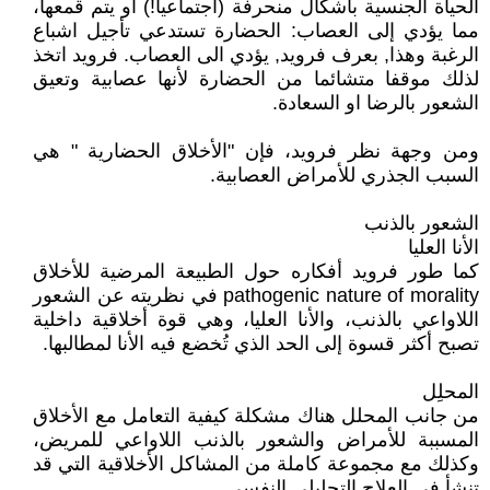
الحياة الجنسية بأشكال منحرفة (اجتماعيا!) أو يتم قمعها،
مما يؤدي إلى العصاب: الحضارة تستدعي تأجيل اشباع
الرغبة وهذا, بعرف فرويد, يؤدي الى العصاب. فرويد اتخذ
لذلك موقفا متشائما من الحضارة لأنها عصابية وتعيق
الشعور بالرضا او السعادة.
ومن وجهة نظر فرويد، فإن "الأخلاق الحضارية " هي
السبب الجذري للأمراض العصابية.
الشعور بالذنب
الأنا العليا
كما طور فرويد أفكاره حول الطبيعة المرضية للأخلاق
pathogenic nature of morality في نظريته عن الشعور
اللاواعي بالذنب، والأنا العليا، وهي قوة أخلاقية داخلية
تصبح أكثر قسوة إلى الحد الذي تُخضع فيه الأنا لمطالبها.
المحلِل
من جانب المحلل هناك مشكلة كيفية التعامل مع الأخلاق
المسببة للأمراض والشعور بالذنب اللاواعي للمريض،
وكذلك مع مجموعة كاملة من المشاكل الأخلاقية التي قد
تنشأ في العلاج التحليلي النفسي.