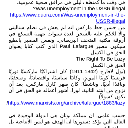
في وقت ما كمنظف ليلي في مرافق صحية عمومية.
Was unemployment in the USSR illegal?
https://www.quora.com/Was-unemployment-in-the-
USSR-illegal
من حسن حظ ماركس انه لم يعش في نظام ستاليني
والا لحُكم عليه بالسجن لعدة سنوات بتهمة التسكع في
أروقة مكتبة المتحف البريطاني. ونفس المصير بالطبع
سيكون مصير Paul Lafargue الذي كتب كتابا يعنوان
الحق في الكسل
The Right To Be Lazy
الحق في الكسل
(بول لافارج (1842-1911) كان اشتراكيًا ماركسيًا ثوريًا
فرنسيًا كوبيًا المولد، وكاتبًا سياسيًا، واقتصاديًا، وصحفيًا،
وناقدًا أدبيًا، وناشطًا؛ كان صهر كارل ماركس، بعد أن
تزوج من ابنته الثانية، لورا. أشهر أعماله هو الحق في أن
تكون كسولاً)
/
https://www.marxists.org/archive/lafargue/1883/lazy
حسب علمي, ان مملكة بوتان هي الدولة الوحيدة في
العالم التي يؤكد دستورها ان الهدف هو ليس الانتاجية بل