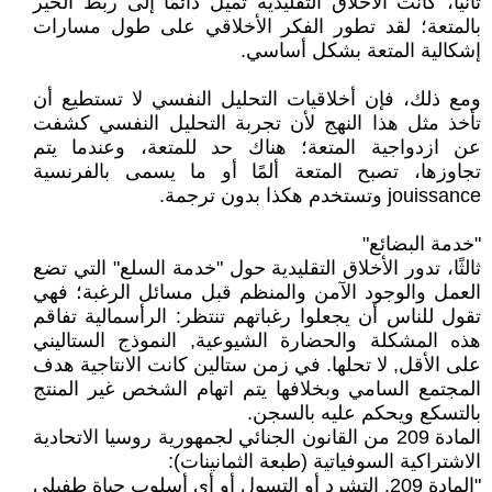
ثانيًا، كانت الأخلاق التقليدية تميل دائمًا إلى ربط الخير
بالمتعة؛ لقد تطور الفكر الأخلاقي على طول مسارات
إشكالية المتعة بشكل أساسي.
ومع ذلك، فإن أخلاقيات التحليل النفسي لا تستطيع أن
تأخذ مثل هذا النهج لأن تجربة التحليل النفسي كشفت
عن ازدواجية المتعة؛ هناك حد للمتعة، وعندما يتم
تجاوزها، تصبح المتعة ألمًا أو ما يسمى بالفرنسية
jouissance وتستخدم هكذا بدون ترجمة.
"خدمة البضائع"
ثالثًا، تدور الأخلاق التقليدية حول "خدمة السلع" التي تضع
العمل والوجود الآمن والمنظم قبل مسائل الرغبة؛ فهي
تقول للناس أن يجعلوا رغباتهم تنتظر: الرأسمالية تفاقم
هذه المشكلة والحضارة الشيوعية, النموذج الستاليني
على الأقل, لا تحلها. في زمن ستالين كانت الانتاجية هدف
المجتمع السامي وبخلافها يتم اتهام الشخص غير المنتج
بالتسكع ويحكم عليه بالسجن.
المادة 209 من القانون الجنائي لجمهورية روسيا الاتحادية
الاشتراكية السوفياتية (طبعة الثمانينات):
"المادة 209. التشرد أو التسول أو أي أسلوب حياة طفيلي