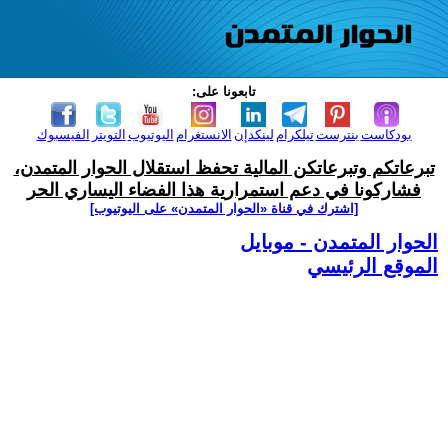
تابعونا على:
بودكاست
بنترست
تيلكرام
لينكدإن
الانستغرام
اليوتيوب
التويتر
الفيسبوك
تبرعاتكم وتبرعاتكن المالية تحفظ استقلال الحوار المتمدن،
فشاركونا في دعم استمرارية هذا الفضاء اليساري الحر
[اشترك في قناة ‫«الحوار المتمدن» على اليوتيوب]
الحوار المتمدن - موبايل
الموقع الرئيسي