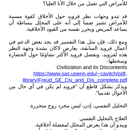
للأمراض التي تعمل من خلال الأنا العليا؟
قد تبدو وجهات نظر فرويد حول الأخلاق كقوة مسببة
للأمراض تشير ضمنا إلى أنه على المحلل ببساطة أن
يساعد المريض ويحرر نفسه من القيود الأخلاقية.
ومع ذلك، فإن مثل هذا التفسير قد يجد بعض الدعم في
أعمال فرويد السابقة، يعارض لاكان بشدة وجهة النظر
هذه لفرويد، ويفضل فرويد الأكثر تشاؤمًا حول الحضارة
وسخطها-
Civilization and its Discontents
https://www.sas.upenn.edu/~cavitch/pdf-
library/Freud_SE_Civ_and_Dis_complete.pdf
ويذكر بشكل قاطع أن "فرويد لم يكن في أي حال من
الأحوال تقدميا".
التحليل النفسي، إذن، ليس مجرد روح متحررة.
العلاج بالتحليل النفسي
ويبدو أن هذا يعرض المحلل لمعضلة أخلاقية.