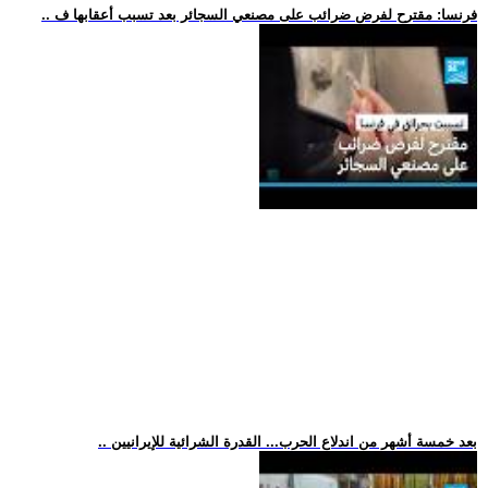
.. فرنسا: مقترح لفرض ضرائب على مصنعي السجائر بعد تسبب أعقابها ف
.. بعد خمسة أشهر من اندلاع الحرب... القدرة الشرائية للإيرانيين