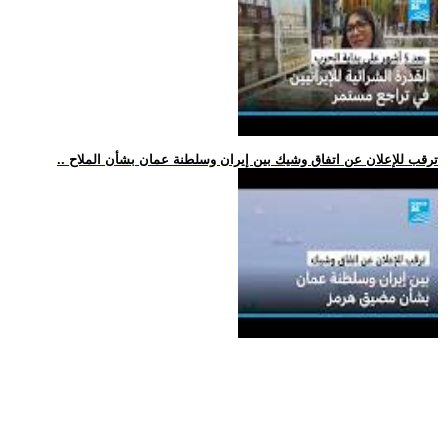
.. ترقب للإعلان عن اتفاق وشيك بين إيران وسلطنة عمان بشأن الملاح