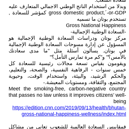
سعادة الشعب.
وبدلا من استخدام الناتج الوطني الاجمالي المتعارف عليه
gross domestic product,´-or-GDP كمؤشر للسعادة ,
تستخدم بوتان ما تسميه
Gross National Happiness
-السعادة الوطنية الإجمالية-
مركز بوتان ودراسات السعادة الوطنية الإجمالية هو
المسؤول عن إدارة مسوحات السعادة الوطنية الإجمالية
في بوتان. يسألون أسئلة مثل "ما مدى سعادتك
بالأمس؟" و"كم مرة تمارس التأمل؟"
ويقومون بقياس تسعة مجالات رئيسية للسعادة كل
خمس سنوات - الرفاهية النفسية، والصحة، والتعليم،
والحكم الرشيد، والبيئة، واستخدام الوقت، وحيوية
المجتمع، والثقافة، ومستويات المعيشة.-
Meet the smoking-free, carbon-negative country
that passes no law unless it improves citizens’ well-
being
https://edition.cnn.com/2019/09/13/health/bhutan-
gross-national-happiness-wellness/index.html
فمقاييس السعادة العالمية للشعوب تعاني من مشاكل