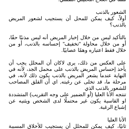
الشعور بالذنب
أولاً، كيف يمكن للمحل أن يستجيب لشعور المريض
بالذنب؟
بالتأكيد ليس من خلال إخبار المريض أنه ليس مذنبًا حقًا،
أو من خلال محاولة "تخفيف" إحساسه بالذنب، أو من
خلال فقط اعتباره وهمًا عصابيًا.
على العكس من ذلك، يرى لاكان أن المحلل يجب أن
يأخذ إحساس المريض بالذنب على محمل الجد، لأنه في
النهاية عندما يشعر المريض بالذنب يكون ذلك لأنه، في
مرحلة ما، قد تخلى عن رغبته, اي أن القلق المصاحب
للشعور بالذنب الذي
تنتجه الأنا العليا (أو الضمير على وجه التقريب) المتشددة
او القاسية يكون غير محتملًا لدى الشخص ويثنيه عن
إشباع الرغبة.
الأنا العليا
ثانيًا، كيف يمكن للمحلل أن يستجيب للأخلاق المسببة