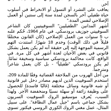
آخر.
يعاقب على التشرد أو التسول أو الانخراط في أسلوب
حياة طفيلي آخر بالسجن لمدة سنة إلى سنتين أو العمل
الإصلاحي لنفس المدة."
أشهر المدانين "الطفيليين" السوفييتيين كان الشاعر
السوفييتي جوزيف برودسكي. في عام 1964، حُكم علىه
ب 5 سنوات من العمل الإصلاحي (كان القانون مختلفًا
قليلاً في ذلك الوقت) وخدم 18 شهرًا. استندت التهم
الرسمية الموجهة إليه إلى حقيقة أنه لم يكن يعمل بشكل
قانوني في بعض الأحيان لعدة أشهر في كل مرة. في
الواقع، كانت محاكمة برودسكي سياسية وسخيفة تمامًا.
لم يكن برودسكي "طفيلياً" - بل كان يعمل شاعراً
ومترجماً.
من أجل الهروب من الملاحقة القضائية وفقًا للمادة 209،
استخدم السوفييت الذين لديهم مصادر دخل غير قانونية
أو شبه قانونية وسائل مختلفة (غالبًا فاسدة) للحصول
على وظيفة زائفة أو سهلة نسبيًا ومنخفضة الأجر. ولهذا
السبب، يُعرف موسيقيو الروك السوفييت السريون
بشكل جماعي باسم "جيل عمال النظافة". على سبيل
المثال، عمل مغني الروك الكوري الروسي فيكتور تسوي